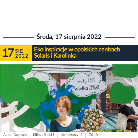
Środa, 17 sierpnia 2022
Eko inspiracje w opolskich centrach
17
SIE
Solaris i Karolinka
2022
Autor: Dagmara
Kliknięć: 1615
Komentarzy: 2
Zdjęć: 1