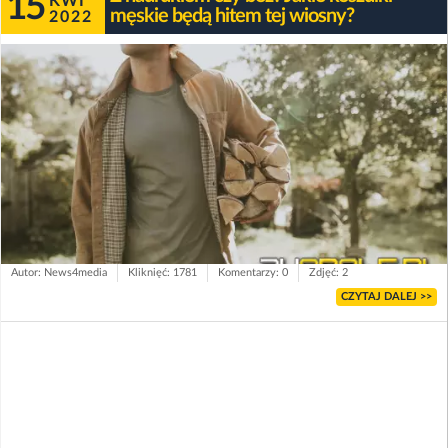
15
KWI
męskie będą hitem tej wiosny?
2022
Autor: News4media
Kliknięć: 1781
Komentarzy: 0
Zdjęć: 2
CZYTAJ DALEJ >>