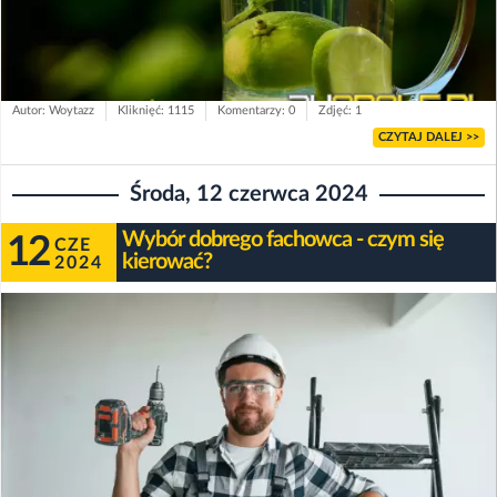
Autor: Woytazz
Kliknięć: 1115
Komentarzy: 0
Zdjęć: 1
CZYTAJ DALEJ >>
Środa, 12 czerwca 2024
Wybór dobrego fachowca - czym się
12
CZE
kierować?
2024