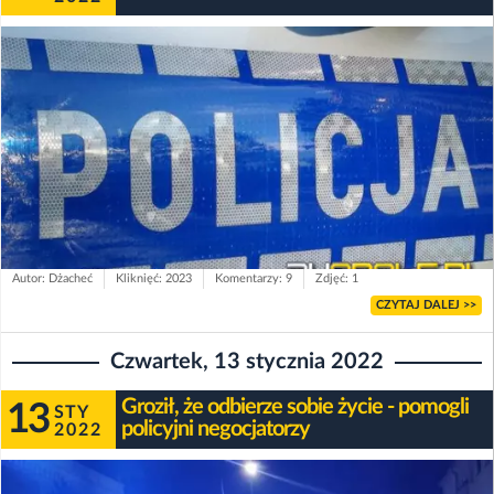
Autor: Dżacheć
Kliknięć: 2023
Komentarzy: 9
Zdjęć: 1
CZYTAJ DALEJ >>
Czwartek, 13 stycznia 2022
Groził, że odbierze sobie życie - pomogli
13
STY
policyjni negocjatorzy
2022