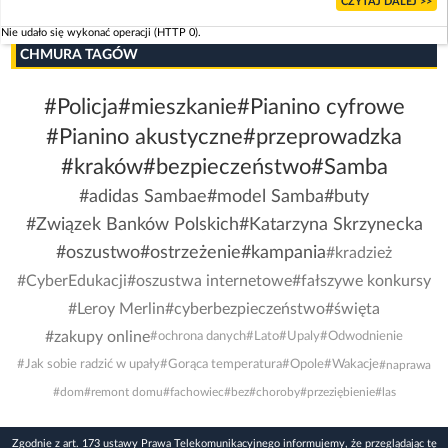
CZYTAJ DALEJ >>
Nie udało się wykonać operacji (HTTP 0).
CHMURA TAGÓW
#Policja
#mieszkanie
#Pianino cyfrowe
#Pianino akustyczne
#przeprowadzka
#kraków
#bezpieczeństwo
#Samba
#adidas Sambae
#model Samba
#buty
#Związek Banków Polskich
#Katarzyna Skrzynecka
#oszustwo
#ostrzeżenie
#kampania
#kradzież
#CyberEdukacji
#oszustwa internetowe
#fałszywe konkursy
#Leroy Merlin
#cyberbezpieczeństwo
#święta
#zakupy online
#ochrona danych
#Lato
#Upaly
#Odwodnienie
#Jak sobie radzić w upały
#Gorąca temperatura
#Opole
#Wakacje
#naprawa
#dom
#remont domu
#fachowiec
#bez
#choroby
#przeziębienie
#las
Zgodnie z art. 173 ustawy Prawa Telekomunikacyjnego informujemy, że przeglądając tę