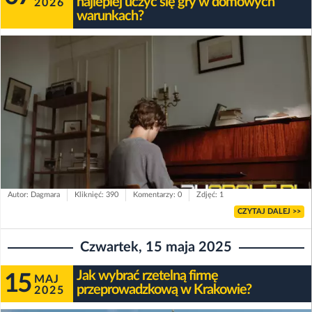
najlepiej uczyć się gry w domowych
2026
warunkach?
Autor: Dagmara
Kliknięć: 390
Komentarzy: 0
Zdjęć: 1
CZYTAJ DALEJ >>
Czwartek, 15 maja 2025
Jak wybrać rzetelną firmę
15
MAJ
przeprowadzkową w Krakowie?
2025