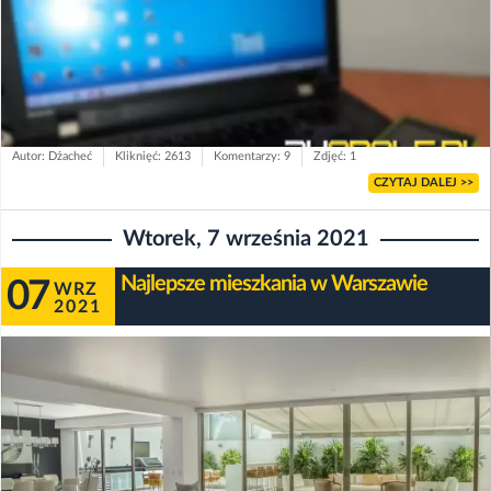
Autor: Dżacheć
Kliknięć: 2613
Komentarzy: 9
Zdjęć: 1
CZYTAJ DALEJ >>
Wtorek, 7 września 2021
Najlepsze mieszkania w Warszawie
07
WRZ
2021