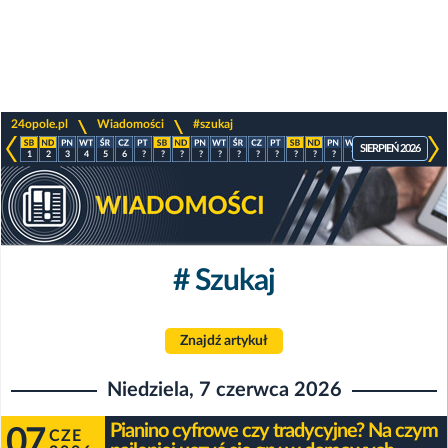
>
>
24opole.pl
Wiadomości
#szukaj
SIERPIEŃ 2026
1
2
3
4
5
6
?
?
?
?
?
?
?
?
?
?
?
?
?
?
?
?
# Szukaj
Znajdź artykuł
Niedziela, 7 czerwca 2026
Pianino cyfrowe czy tradycyjne? Na czym
07
CZE