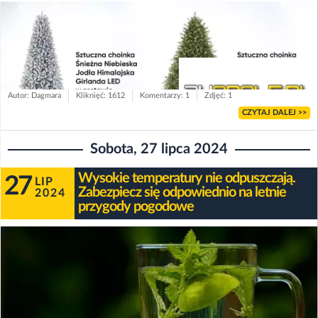
Autor: Dagmara
Kliknięć: 1612
Komentarzy: 1
Zdjęć: 1
CZYTAJ DALEJ >>
Sobota, 27 lipca 2024
Wysokie temperatury nie odpuszczają.
27
LIP
Zabezpiecz się odpowiednio na letnie
2024
przygody pogodowe