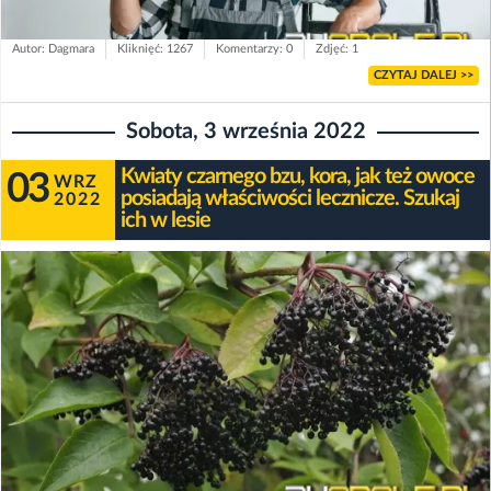
Autor: Dagmara
Kliknięć: 1267
Komentarzy: 0
Zdjęć: 1
CZYTAJ DALEJ >>
Sobota, 3 września 2022
Kwiaty czarnego bzu, kora, jak też owoce
03
WRZ
posiadają właściwości lecznicze. Szukaj
2022
ich w lesie