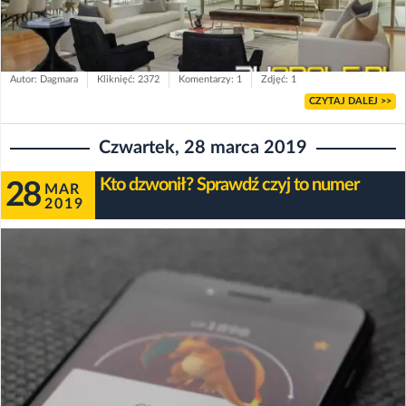
Autor: Dagmara
Kliknięć: 2372
Komentarzy: 1
Zdjęć: 1
CZYTAJ DALEJ >>
Czwartek, 28 marca 2019
Kto dzwonił? Sprawdź czyj to numer
28
MAR
2019