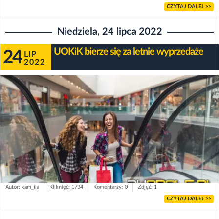
CZYTAJ DALEJ >>
Niedziela, 24 lipca 2022
UOKiK bierze się za letnie wyprzedaże
24
LIP
2022
Autor: kam_ila
Kliknięć: 1734
Komentarzy: 0
Zdjęć: 1
CZYTAJ DALEJ >>