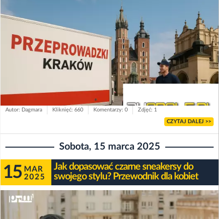
Autor: Dagmara
Kliknięć: 660
Komentarzy: 0
Zdjęć: 1
CZYTAJ DALEJ >>
Sobota, 15 marca 2025
Jak dopasować czarne sneakersy do
15
MAR
swojego stylu? Przewodnik dla kobiet
2025