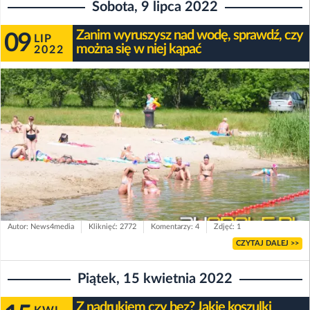
Sobota, 9 lipca 2022
Zanim wyruszysz nad wodę, sprawdź, czy
09
LIP
można się w niej kąpać
2022
Autor: News4media
Kliknięć: 2772
Komentarzy: 4
Zdjęć: 1
CZYTAJ DALEJ >>
Piątek, 15 kwietnia 2022
Z nadrukiem czy bez? Jakie koszulki