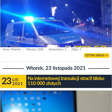
Autor: Dżacheć
Kliknięć: 2342
Komentarzy: 5
Zdjęć: 1
CZYTAJ DALEJ >>
Wtorek, 23 listopada 2021
Na internetowej transakcji stracił blisko
23
LIS
110 000 złotych
2021