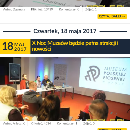
Autor: Dagmara
Kliknięć: 13439
Komentarzy: 0
Zdjęć: 1
CZYTAJ DALEJ >>
Czwartek, 18 maja 2017
X Noc Muzeów będzie pełna atrakcji i
18
MAJ
nowości
2017
Autor: Arleta_K
Kliknięć: 4534
Komentarzy: 1
Zdjęć: 5