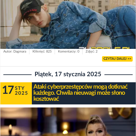
Autor: Dagmara
Kliknięć: 825
Komentarzy: 0
Zdjęć: 2
CZYTAJ DALEJ >>
Piątek, 17 stycznia 2025
Ataki cyberprzestępców mogą dotknać
17
STY
każdego. Chwila nieuwagi może słono
2025
kosztować