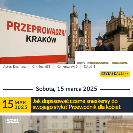
Autor: Dagmara
Kliknięć: 658
Komentarzy: 0
Zdjęć: 1
CZYTAJ DALEJ >>
Sobota, 15 marca 2025
Jak dopasować czarne sneakersy do
15
MAR
swojego stylu? Przewodnik dla kobiet
2025