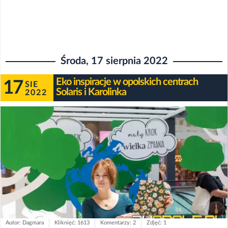
Środa, 17 sierpnia 2022
Eko inspiracje w opolskich centrach
17
SIE
Solaris i Karolinka
2022
Autor: Dagmara
Kliknięć: 1613
Komentarzy: 2
Zdjęć: 1