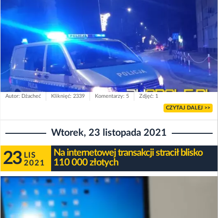
Autor: Dżacheć
Kliknięć: 2339
Komentarzy: 5
Zdjęć: 1
CZYTAJ DALEJ >>
Wtorek, 23 listopada 2021
Na internetowej transakcji stracił blisko
23
LIS
110 000 złotych
2021