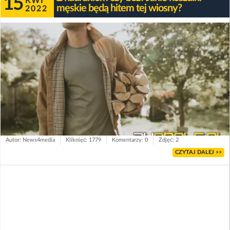
15
KWI
męskie będą hitem tej wiosny?
2022
Autor: News4media
Kliknięć: 1779
Komentarzy: 0
Zdjęć: 2
CZYTAJ DALEJ >>