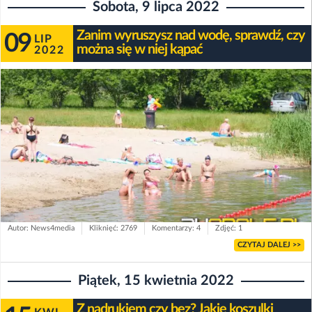
Sobota, 9 lipca 2022
Zanim wyruszysz nad wodę, sprawdź, czy
09
LIP
można się w niej kąpać
2022
Autor: News4media
Kliknięć: 2769
Komentarzy: 4
Zdjęć: 1
CZYTAJ DALEJ >>
Piątek, 15 kwietnia 2022
Z nadrukiem czy bez? Jakie koszulki