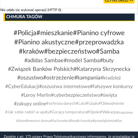
CZYTAJ DALEJ >>
Nie udało się wykonać operacji (HTTP 0).
CHMURA TAGÓW
#Policja
#mieszkanie
#Pianino cyfrowe
#Pianino akustyczne
#przeprowadzka
#kraków
#bezpieczeństwo
#Samba
#adidas Sambae
#model Samba
#buty
#Związek Banków Polskich
#Katarzyna Skrzynecka
#oszustwo
#ostrzeżenie
#kampania
#kradzież
#CyberEdukacji
#oszustwa internetowe
#fałszywe konkursy
#Leroy Merlin
#cyberbezpieczeństwo
#święta
#zakupy online
#ochrona danych
#Lato
#Upaly
#Odwodnienie
#Jak sobie radzić w upały
#Gorąca temperatura
#Opole
#Wakacje
#naprawa
#dom
#remont domu
#fachowiec
#bez
#choroby
#przeziębienie
#las
Zgodnie z art. 173 ustawy Prawa Telekomunikacyjnego informujemy, że przeglądając tę