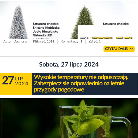
Autor: Dagmara
Kliknięć: 1611
Komentarzy: 1
Zdjęć: 1
CZYTAJ DALEJ >>
Sobota, 27 lipca 2024
Wysokie temperatury nie odpuszczają.
27
LIP
Zabezpiecz się odpowiednio na letnie
2024
przygody pogodowe