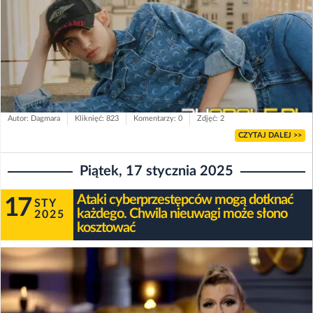
Autor: Dagmara
Kliknięć: 823
Komentarzy: 0
Zdjęć: 2
CZYTAJ DALEJ >>
Piątek, 17 stycznia 2025
Ataki cyberprzestępców mogą dotknać
17
STY
każdego. Chwila nieuwagi może słono
2025
kosztować