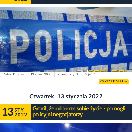
Autor: Dżacheć
Kliknięć: 2020
Komentarzy: 9
Zdjęć: 1
CZYTAJ DALEJ >>
Czwartek, 13 stycznia 2022
Groził, że odbierze sobie życie - pomogli
13
STY
policyjni negocjatorzy
2022