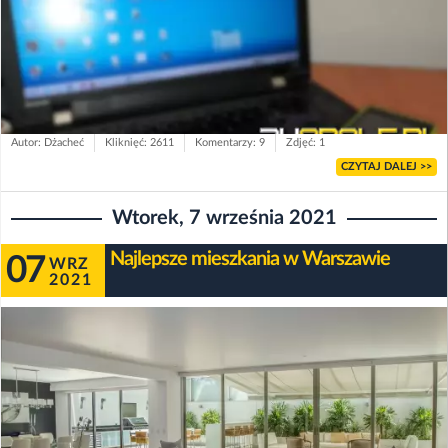
Autor: Dżacheć
Kliknięć: 2611
Komentarzy: 9
Zdjęć: 1
CZYTAJ DALEJ >>
Wtorek, 7 września 2021
Najlepsze mieszkania w Warszawie
07
WRZ
2021