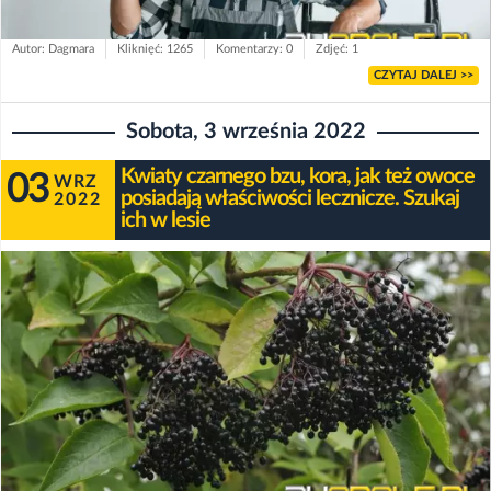
Autor: Dagmara
Kliknięć: 1265
Komentarzy: 0
Zdjęć: 1
CZYTAJ DALEJ >>
Sobota, 3 września 2022
Kwiaty czarnego bzu, kora, jak też owoce
03
WRZ
posiadają właściwości lecznicze. Szukaj
2022
ich w lesie