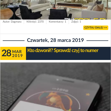
Autor: Dagmara
Kliknięć: 2370
Komentarzy: 1
Zdjęć: 1
CZYTAJ DALEJ >>
Czwartek, 28 marca 2019
Kto dzwonił? Sprawdź czyj to numer
28
MAR
2019