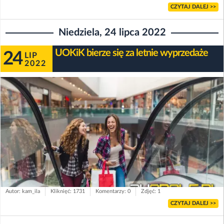
CZYTAJ DALEJ >>
Niedziela, 24 lipca 2022
UOKiK bierze się za letnie wyprzedaże
24
LIP
2022
Autor: kam_ila
Kliknięć: 1731
Komentarzy: 0
Zdjęć: 1
CZYTAJ DALEJ >>