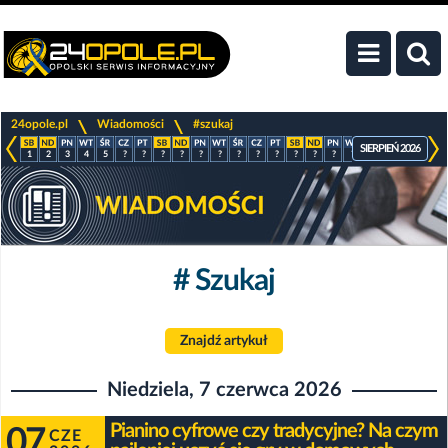
>
>
24opole.pl
Wiadomości
#szukaj
SIERPIEŃ 2026
1
2
3
4
5
?
?
?
?
?
?
?
?
?
?
?
?
?
?
?
?
?
# Szukaj
Znajdź artykuł
Niedziela, 7 czerwca 2026
Pianino cyfrowe czy tradycyjne? Na czym
07
CZE