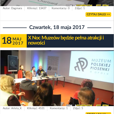
Autor: Dagmara
Kliknięć: 13437
Komentarzy: 0
Zdjęć: 1
CZYTAJ DALEJ >>
Czwartek, 18 maja 2017
X Noc Muzeów będzie pełna atrakcji i
18
MAJ
nowości
2017
Autor: Arleta_K
Kliknięć: 4531
Komentarzy: 1
Zdjęć: 5