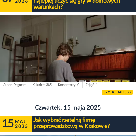
najlepiej uczyć się gry w domowych
2026
warunkach?
Autor: Dagmara
Kliknięć: 385
Komentarzy: 0
Zdjęć: 1
CZYTAJ DALEJ >>
Czwartek, 15 maja 2025
Jak wybrać rzetelną firmę
15
MAJ
przeprowadzkową w Krakowie?
2025