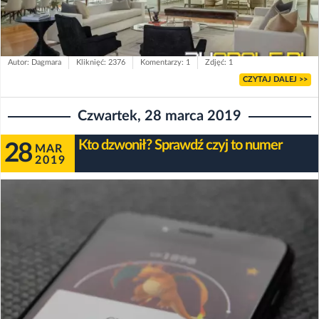
Autor: Dagmara
Kliknięć: 2376
Komentarzy: 1
Zdjęć: 1
CZYTAJ DALEJ >>
Czwartek, 28 marca 2019
Kto dzwonił? Sprawdź czyj to numer
28
MAR
2019