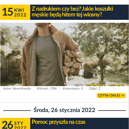
Z nadrukiem czy bez? Jakie koszulki
15
KWI
męskie będą hitem tej wiosny?
2022
Autor: News4media
Kliknięć: 1786
Komentarzy: 0
Zdjęć: 2
CZYTAJ DALEJ >>
Środa, 26 stycznia 2022
Pomoc przyszła na czas
26
STY
2022