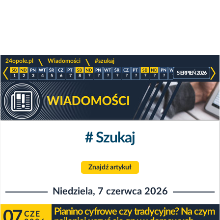
>
>
24opole.pl
Wiadomości
#szukaj
SIERPIEŃ 2026
1
2
3
4
5
6
7
8
?
?
?
?
?
?
?
?
?
?
?
?
?
?
# Szukaj
Znajdź artykuł
Niedziela, 7 czerwca 2026
Pianino cyfrowe czy tradycyjne? Na czym
07
CZE