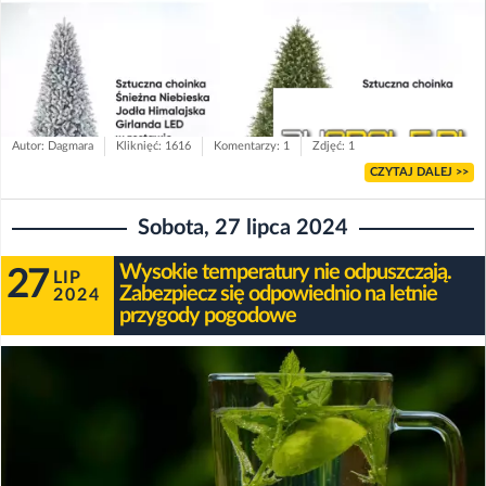
Autor: Dagmara
Kliknięć: 1616
Komentarzy: 1
Zdjęć: 1
CZYTAJ DALEJ >>
Sobota, 27 lipca 2024
Wysokie temperatury nie odpuszczają.
27
LIP
Zabezpiecz się odpowiednio na letnie
2024
przygody pogodowe