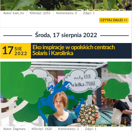
Autor: kam_ila
Kliknięć: 2253
Komentarzy: 0
Zdjęć: 1
CZYTAJ DALEJ >>
Środa, 17 sierpnia 2022
Eko inspiracje w opolskich centrach
17
SIE
Solaris i Karolinka
2022
Autor: Dagmara
Kliknięć: 1620
Komentarzy: 2
Zdjęć: 1