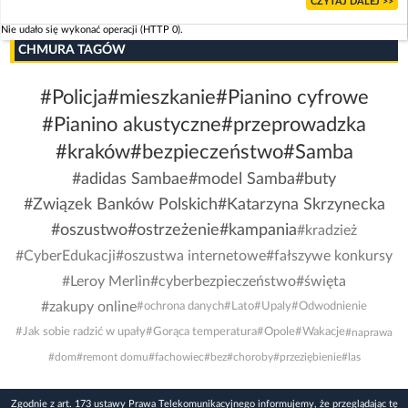
CZYTAJ DALEJ >>
Nie udało się wykonać operacji (HTTP 0).
CHMURA TAGÓW
#Policja
#mieszkanie
#Pianino cyfrowe
#Pianino akustyczne
#przeprowadzka
#kraków
#bezpieczeństwo
#Samba
#adidas Sambae
#model Samba
#buty
#Związek Banków Polskich
#Katarzyna Skrzynecka
#oszustwo
#ostrzeżenie
#kampania
#kradzież
#CyberEdukacji
#oszustwa internetowe
#fałszywe konkursy
#Leroy Merlin
#cyberbezpieczeństwo
#święta
#zakupy online
#ochrona danych
#Lato
#Upaly
#Odwodnienie
#Jak sobie radzić w upały
#Gorąca temperatura
#Opole
#Wakacje
#naprawa
#dom
#remont domu
#fachowiec
#bez
#choroby
#przeziębienie
#las
Zgodnie z art. 173 ustawy Prawa Telekomunikacyjnego informujemy, że przeglądając tę