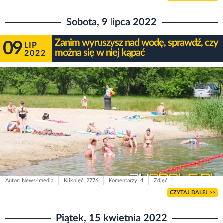
Sobota, 9 lipca 2022
Zanim wyruszysz nad wodę, sprawdź, czy
09
LIP
można się w niej kąpać
2022
Autor: News4media
Kliknięć: 2776
Komentarzy: 4
Zdjęć: 1
CZYTAJ DALEJ >>
Piątek, 15 kwietnia 2022