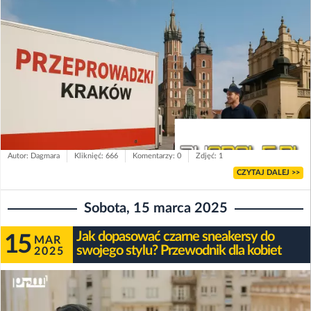
Autor: Dagmara
Kliknięć: 666
Komentarzy: 0
Zdjęć: 1
CZYTAJ DALEJ >>
Sobota, 15 marca 2025
Jak dopasować czarne sneakersy do
15
MAR
swojego stylu? Przewodnik dla kobiet
2025