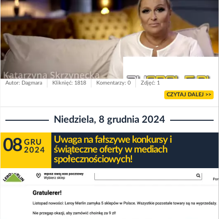
Autor: Dagmara
Kliknięć: 1818
Komentarzy: 0
Zdjęć: 1
CZYTAJ DALEJ >>
Niedziela, 8 grudnia 2024
Uwaga na fałszywe konkursy i
08
GRU
świąteczne oferty w mediach
2024
społecznościowych!