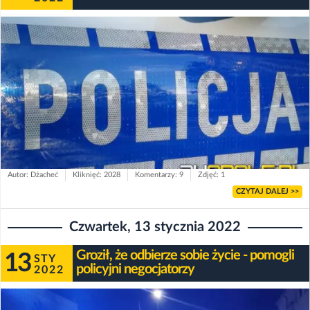
Autor: Dżacheć
Kliknięć: 2028
Komentarzy: 9
Zdjęć: 1
CZYTAJ DALEJ >>
Czwartek, 13 stycznia 2022
Groził, że odbierze sobie życie - pomogli
13
STY
policyjni negocjatorzy
2022