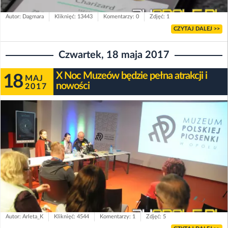
Autor: Dagmara
Kliknięć: 13443
Komentarzy: 0
Zdjęć: 1
CZYTAJ DALEJ >>
Czwartek, 18 maja 2017
X Noc Muzeów będzie pełna atrakcji i
18
MAJ
nowości
2017
Autor: Arleta_K
Kliknięć: 4544
Komentarzy: 1
Zdjęć: 5