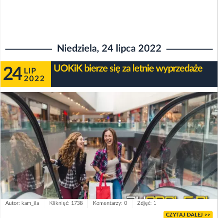
Niedziela, 24 lipca 2022
UOKiK bierze się za letnie wyprzedaże
24
LIP
2022
Autor: kam_ila
Kliknięć: 1738
Komentarzy: 0
Zdjęć: 1
CZYTAJ DALEJ >>