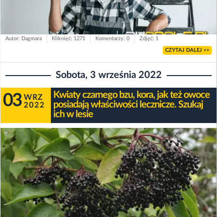
Autor: Dagmara
Kliknięć: 1271
Komentarzy: 0
Zdjęć: 1
CZYTAJ DALEJ >>
Sobota, 3 września 2022
Kwiaty czarnego bzu, kora, jak też owoce
03
WRZ
posiadają właściwości lecznicze. Szukaj
2022
ich w lesie