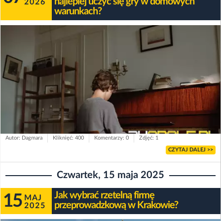
najlepiej uczyć się gry w domowych
2026
warunkach?
Autor: Dagmara
Kliknięć: 400
Komentarzy: 0
Zdjęć: 1
CZYTAJ DALEJ >>
Czwartek, 15 maja 2025
Jak wybrać rzetelną firmę
15
MAJ
przeprowadzkową w Krakowie?
2025