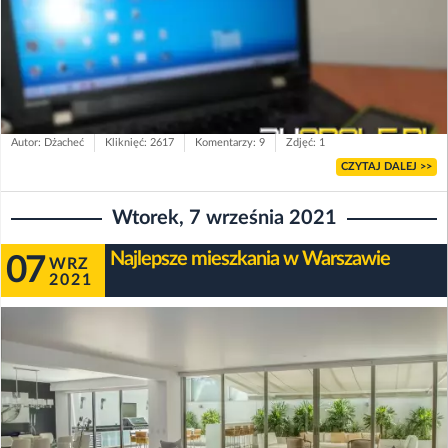
Autor: Dżacheć
Kliknięć: 2617
Komentarzy: 9
Zdjęć: 1
CZYTAJ DALEJ >>
Wtorek, 7 września 2021
Najlepsze mieszkania w Warszawie
07
WRZ
2021