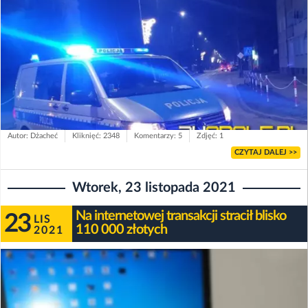
Autor: Dżacheć
Kliknięć: 2348
Komentarzy: 5
Zdjęć: 1
CZYTAJ DALEJ >>
Wtorek, 23 listopada 2021
Na internetowej transakcji stracił blisko
23
LIS
110 000 złotych
2021