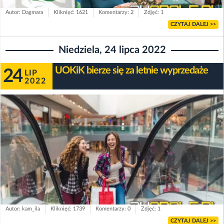
Autor: Dagmara
Kliknięć: 1621
Komentarzy: 2
Zdjęć: 1
CZYTAJ DALEJ >>
Niedziela, 24 lipca 2022
UOKiK bierze się za letnie wyprzedaże
24
LIP
2022
Autor: kam_ila
Kliknięć: 1739
Komentarzy: 0
Zdjęć: 1
CZYTAJ DALEJ >>