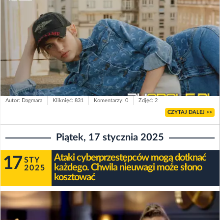
Autor: Dagmara
Kliknięć: 831
Komentarzy: 0
Zdjęć: 2
CZYTAJ DALEJ >>
Piątek, 17 stycznia 2025
Ataki cyberprzestępców mogą dotknać
17
STY
każdego. Chwila nieuwagi może słono
2025
kosztować