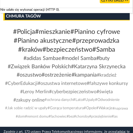
CZYTAJ DALEJ >>
Nie udało się wykonać operacji (HTTP 0).
CHMURA TAGÓW
#Policja
#mieszkanie
#Pianino cyfrowe
#Pianino akustyczne
#przeprowadzka
#kraków
#bezpieczeństwo
#Samba
#adidas Sambae
#model Samba
#buty
#Związek Banków Polskich
#Katarzyna Skrzynecka
#oszustwo
#ostrzeżenie
#kampania
#kradzież
#CyberEdukacji
#oszustwa internetowe
#fałszywe konkursy
#Leroy Merlin
#cyberbezpieczeństwo
#święta
#zakupy online
#ochrona danych
#Lato
#Upaly
#Odwodnienie
#Jak sobie radzić w upały
#Gorąca temperatura
#Opole
#Wakacje
#naprawa
#dom
#remont domu
#fachowiec
#bez
#choroby
#przeziębienie
#las
Zgodnie z art. 173 ustawy Prawa Telekomunikacyjnego informujemy, że przeglądając tę