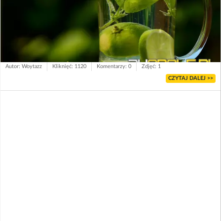
Autor: Woytazz
Kliknięć: 1120
Komentarzy: 0
Zdjęć: 1
CZYTAJ DALEJ >>