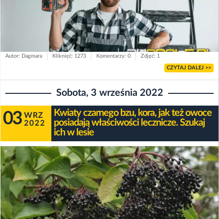
Autor: Dagmara
Kliknięć: 1273
Komentarzy: 0
Zdjęć: 1
CZYTAJ DALEJ >>
Sobota, 3 września 2022
Kwiaty czarnego bzu, kora, jak też owoce
03
WRZ
posiadają właściwości lecznicze. Szukaj
2022
ich w lesie