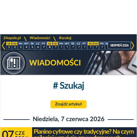
>
>
24opole.pl
Wiadomości
#szukaj
SIERPIEŃ 2026
1
2
3
4
5
6
7
8
?
?
?
?
?
?
?
?
?
?
?
?
?
?
# Szukaj
Znajdź artykuł
Niedziela, 7 czerwca 2026
Pianino cyfrowe czy tradycyjne? Na czym
07
CZE