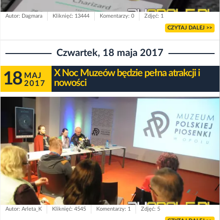
Autor: Dagmara
Kliknięć: 13444
Komentarzy: 0
Zdjęć: 1
CZYTAJ DALEJ >>
Czwartek, 18 maja 2017
X Noc Muzeów będzie pełna atrakcji i
18
MAJ
nowości
2017
Autor: Arleta_K
Kliknięć: 4545
Komentarzy: 1
Zdjęć: 5