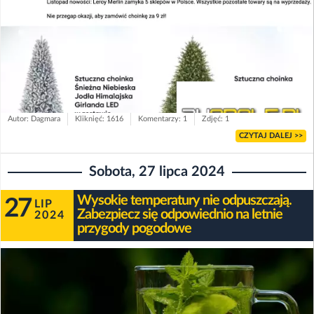
Autor: Dagmara
Kliknięć: 1616
Komentarzy: 1
Zdjęć: 1
CZYTAJ DALEJ >>
Sobota, 27 lipca 2024
Wysokie temperatury nie odpuszczają.
27
LIP
Zabezpiecz się odpowiednio na letnie
2024
przygody pogodowe