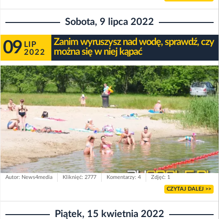
Sobota, 9 lipca 2022
Zanim wyruszysz nad wodę, sprawdź, czy
09
LIP
można się w niej kąpać
2022
Autor: News4media
Kliknięć: 2777
Komentarzy: 4
Zdjęć: 1
CZYTAJ DALEJ >>
Piątek, 15 kwietnia 2022