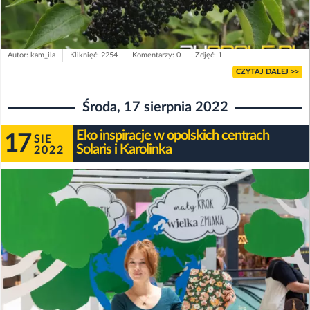
Autor: kam_ila
Kliknięć: 2254
Komentarzy: 0
Zdjęć: 1
CZYTAJ DALEJ >>
Środa, 17 sierpnia 2022
Eko inspiracje w opolskich centrach
17
SIE
Solaris i Karolinka
2022