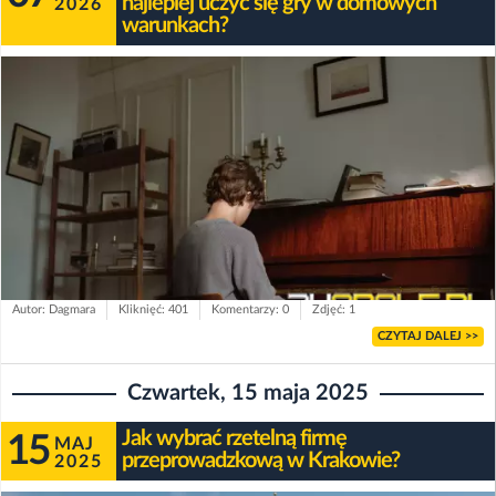
najlepiej uczyć się gry w domowych
2026
warunkach?
Autor: Dagmara
Kliknięć: 401
Komentarzy: 0
Zdjęć: 1
CZYTAJ DALEJ >>
Czwartek, 15 maja 2025
Jak wybrać rzetelną firmę
15
MAJ
przeprowadzkową w Krakowie?
2025