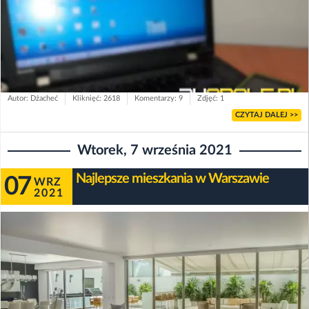
Autor: Dżacheć
Kliknięć: 2618
Komentarzy: 9
Zdjęć: 1
CZYTAJ DALEJ >>
Wtorek, 7 września 2021
Najlepsze mieszkania w Warszawie
07
WRZ
2021