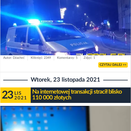
Autor: Dżacheć
Kliknięć: 2349
Komentarzy: 5
Zdjęć: 1
CZYTAJ DALEJ >>
Wtorek, 23 listopada 2021
Na internetowej transakcji stracił blisko
23
LIS
110 000 złotych
2021