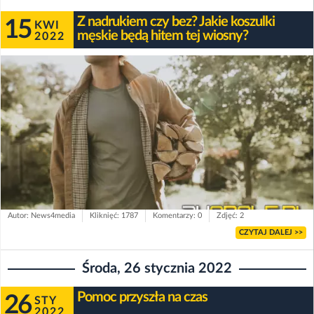
Z nadrukiem czy bez? Jakie koszulki
15
KWI
męskie będą hitem tej wiosny?
2022
Autor: News4media
Kliknięć: 1787
Komentarzy: 0
Zdjęć: 2
CZYTAJ DALEJ >>
Środa, 26 stycznia 2022
Pomoc przyszła na czas
26
STY
2022