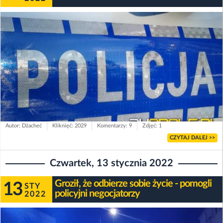
Autor: Dżacheć
Kliknięć: 2029
Komentarzy: 9
Zdjęć: 1
CZYTAJ DALEJ >>
Czwartek, 13 stycznia 2022
Groził, że odbierze sobie życie - pomogli
13
STY
policyjni negocjatorzy
2022