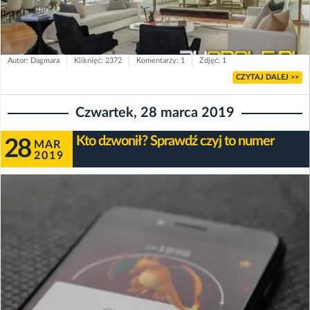
Autor: Dagmara
Kliknięć: 2372
Komentarzy: 1
Zdjęć: 1
CZYTAJ DALEJ >>
Czwartek, 28 marca 2019
Kto dzwonił? Sprawdź czyj to numer
28
MAR
2019