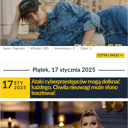
Autor: Dagmara
Kliknięć: 825
Komentarzy: 0
Zdjęć: 2
CZYTAJ DALEJ >>
Piątek, 17 stycznia 2025
Ataki cyberprzestępców mogą dotknać
17
STY
każdego. Chwila nieuwagi może słono
2025
kosztować