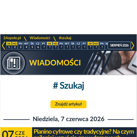
>
>
24opole.pl
Wiadomości
#szukaj
SIERPIEŃ 2026
1
2
3
4
5
6
?
?
?
?
?
?
?
?
?
?
?
?
?
?
?
?
# Szukaj
Znajdź artykuł
Niedziela, 7 czerwca 2026
Pianino cyfrowe czy tradycyjne? Na czym
07
CZE