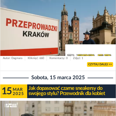
Autor: Dagmara
Kliknięć: 660
Komentarzy: 0
Zdjęć: 1
CZYTAJ DALEJ >>
Sobota, 15 marca 2025
Jak dopasować czarne sneakersy do
15
MAR
swojego stylu? Przewodnik dla kobiet
2025