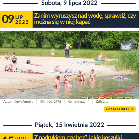
Sobota, 9 lipca 2022
Zanim wyruszysz nad wodę, sprawdź, czy
09
LIP
można się w niej kąpać
2022
Autor: News4media
Kliknięć: 2772
Komentarzy: 4
Zdjęć: 1
CZYTAJ DALEJ >>
Piątek, 15 kwietnia 2022
Z nadrukiem czy bez? Jakie koszulki