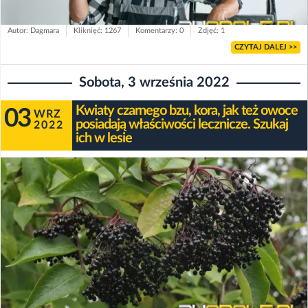
Autor: Dagmara
Kliknięć: 1267
Komentarzy: 0
Zdjęć: 1
CZYTAJ DALEJ >>
Sobota, 3 września 2022
Kwiaty czarnego bzu, kora, jak też owoce
03
WRZ
posiadają właściwości lecznicze. Szukaj
2022
ich w lesie