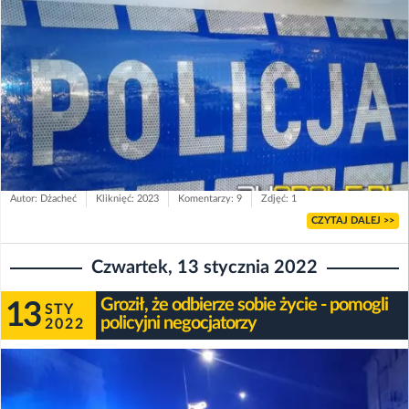
Autor: Dżacheć
Kliknięć: 2023
Komentarzy: 9
Zdjęć: 1
CZYTAJ DALEJ >>
Czwartek, 13 stycznia 2022
Groził, że odbierze sobie życie - pomogli
13
STY
policyjni negocjatorzy
2022