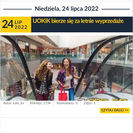
Niedziela, 24 lipca 2022
UOKiK bierze się za letnie wyprzedaże
24
LIP
2022
Autor: kam_ila
Kliknięć: 1734
Komentarzy: 0
Zdjęć: 1
CZYTAJ DALEJ >>