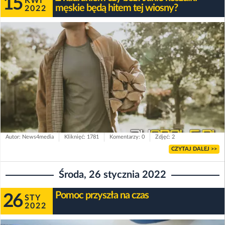
15
KWI
męskie będą hitem tej wiosny?
2022
Autor: News4media
Kliknięć: 1781
Komentarzy: 0
Zdjęć: 2
CZYTAJ DALEJ >>
Środa, 26 stycznia 2022
Pomoc przyszła na czas
26
STY
2022