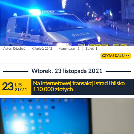
Autor: Dżacheć
Kliknięć: 2342
Komentarzy: 5
Zdjęć: 1
CZYTAJ DALEJ >>
Wtorek, 23 listopada 2021
Na internetowej transakcji stracił blisko
23
LIS
110 000 złotych
2021