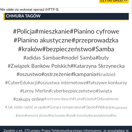
CZYTAJ DALEJ >>
Nie udało się wykonać operacji (HTTP 0).
CHMURA TAGÓW
#Policja
#mieszkanie
#Pianino cyfrowe
#Pianino akustyczne
#przeprowadzka
#kraków
#bezpieczeństwo
#Samba
#adidas Sambae
#model Samba
#buty
#Związek Banków Polskich
#Katarzyna Skrzynecka
#oszustwo
#ostrzeżenie
#kampania
#kradzież
#CyberEdukacji
#oszustwa internetowe
#fałszywe konkursy
#Leroy Merlin
#cyberbezpieczeństwo
#święta
#zakupy online
#ochrona danych
#Lato
#Upaly
#Odwodnienie
#Jak sobie radzić w upały
#Gorąca temperatura
#Opole
#Wakacje
#naprawa
#dom
#remont domu
#fachowiec
#bez
#choroby
#przeziębienie
#las
Zgodnie z art. 173 ustawy Prawa Telekomunikacyjnego informujemy, że przeglądając tę