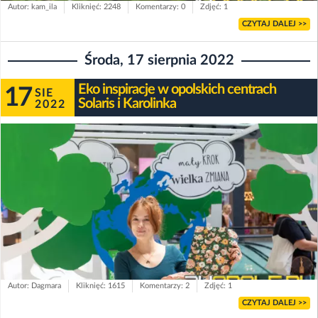
Autor: kam_ila
Kliknięć: 2248
Komentarzy: 0
Zdjęć: 1
CZYTAJ DALEJ >>
Środa, 17 sierpnia 2022
Eko inspiracje w opolskich centrach
17
SIE
Solaris i Karolinka
2022
Autor: Dagmara
Kliknięć: 1615
Komentarzy: 2
Zdjęć: 1
CZYTAJ DALEJ >>