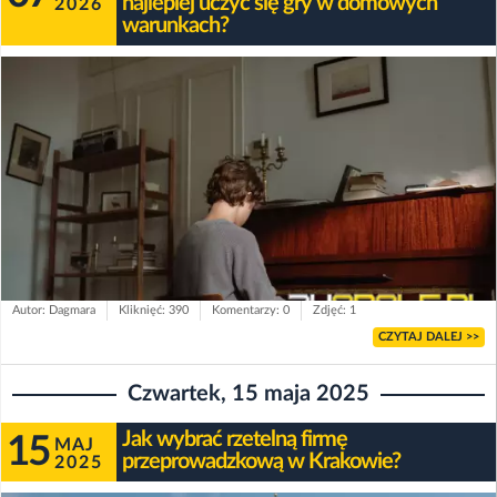
najlepiej uczyć się gry w domowych
2026
warunkach?
Autor: Dagmara
Kliknięć: 390
Komentarzy: 0
Zdjęć: 1
CZYTAJ DALEJ >>
Czwartek, 15 maja 2025
Jak wybrać rzetelną firmę
15
MAJ
przeprowadzkową w Krakowie?
2025