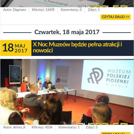
Autor: Dagmara
Kliknięć: 13439
Komentarzy: 0
Zdjęć: 1
CZYTAJ DALEJ >>
Czwartek, 18 maja 2017
X Noc Muzeów będzie pełna atrakcji i
18
MAJ
nowości
2017
Autor: Arleta_K
Kliknięć: 4534
Komentarzy: 1
Zdjęć: 5