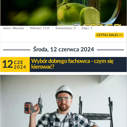
Autor: Woytazz
Kliknięć: 1115
Komentarzy: 0
Zdjęć: 1
CZYTAJ DALEJ >>
Środa, 12 czerwca 2024
Wybór dobrego fachowca - czym się
12
CZE
kierować?
2024