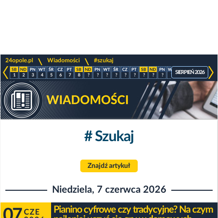
>
>
24opole.pl
Wiadomości
#szukaj
SIERPIEŃ 2026
1
2
3
4
5
6
7
8
?
?
?
?
?
?
?
?
?
?
?
?
?
?
# Szukaj
Znajdź artykuł
Niedziela, 7 czerwca 2026
Pianino cyfrowe czy tradycyjne? Na czym
07
CZE