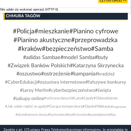
CZYTAJ DALEJ >>
Nie udało się wykonać operacji (HTTP 0).
CHMURA TAGÓW
#Policja
#mieszkanie
#Pianino cyfrowe
#Pianino akustyczne
#przeprowadzka
#kraków
#bezpieczeństwo
#Samba
#adidas Sambae
#model Samba
#buty
#Związek Banków Polskich
#Katarzyna Skrzynecka
#oszustwo
#ostrzeżenie
#kampania
#kradzież
#CyberEdukacji
#oszustwa internetowe
#fałszywe konkursy
#Leroy Merlin
#cyberbezpieczeństwo
#święta
#zakupy online
#ochrona danych
#Lato
#Upaly
#Odwodnienie
#Jak sobie radzić w upały
#Gorąca temperatura
#Opole
#Wakacje
#naprawa
#dom
#remont domu
#fachowiec
#bez
#choroby
#przeziębienie
#las
Zgodnie z art. 173 ustawy Prawa Telekomunikacyjnego informujemy, że przeglądając tę