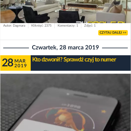
Autor: Dagmara
Kliknięć: 2375
Komentarzy: 1
Zdjęć: 1
CZYTAJ DALEJ >>
Czwartek, 28 marca 2019
Kto dzwonił? Sprawdź czyj to numer
28
MAR
2019