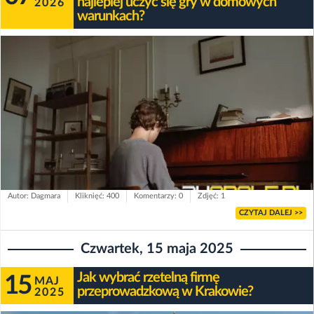
najlepiej uczyć się gry w domowych
2026
warunkach?
Autor: Dagmara
Kliknięć: 400
Komentarzy: 0
Zdjęć: 1
CZYTAJ DALEJ >>
Czwartek, 15 maja 2025
Jak wybrać rzetelną firmę
15
MAJ
przeprowadzkową w Krakowie?
2025