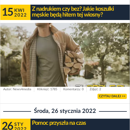
Z nadrukiem czy bez? Jakie koszulki
15
KWI
męskie będą hitem tej wiosny?
2022
Autor: News4media
Kliknięć: 1785
Komentarzy: 0
Zdjęć: 2
CZYTAJ DALEJ >>
Środa, 26 stycznia 2022
Pomoc przyszła na czas
26
STY
2022