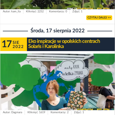
Autor: kam_ila
Kliknięć: 2252
Komentarzy: 0
Zdjęć: 1
CZYTAJ DALEJ >>
Środa, 17 sierpnia 2022
Eko inspiracje w opolskich centrach
17
SIE
Solaris i Karolinka
2022
Autor: Dagmara
Kliknięć: 1619
Komentarzy: 2
Zdjęć: 1