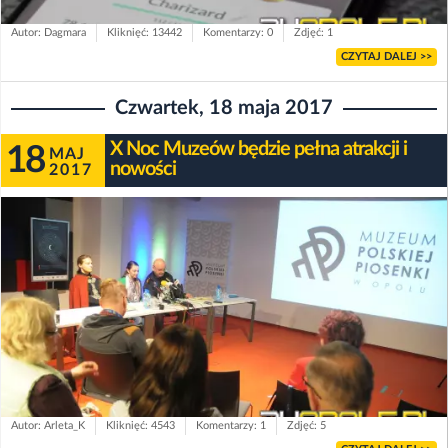
Autor: Dagmara
Kliknięć: 13442
Komentarzy: 0
Zdjęć: 1
CZYTAJ DALEJ >>
Czwartek, 18 maja 2017
X Noc Muzeów będzie pełna atrakcji i
18
MAJ
nowości
2017
Autor: Arleta_K
Kliknięć: 4543
Komentarzy: 1
Zdjęć: 5