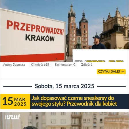
Autor: Dagmara
Kliknięć: 665
Komentarzy: 0
Zdjęć: 1
CZYTAJ DALEJ >>
Sobota, 15 marca 2025
Jak dopasować czarne sneakersy do
15
MAR
swojego stylu? Przewodnik dla kobiet
2025