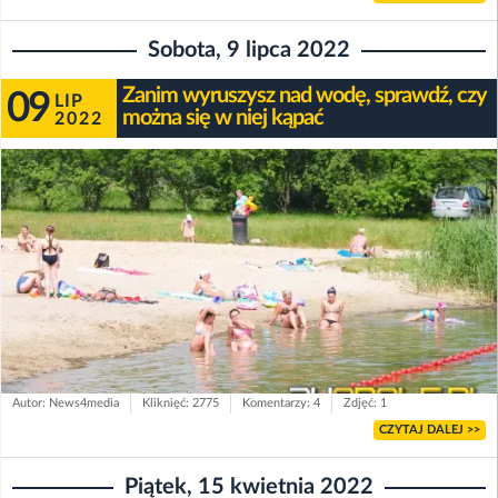
Sobota, 9 lipca 2022
Zanim wyruszysz nad wodę, sprawdź, czy
09
LIP
można się w niej kąpać
2022
Autor: News4media
Kliknięć: 2775
Komentarzy: 4
Zdjęć: 1
CZYTAJ DALEJ >>
Piątek, 15 kwietnia 2022