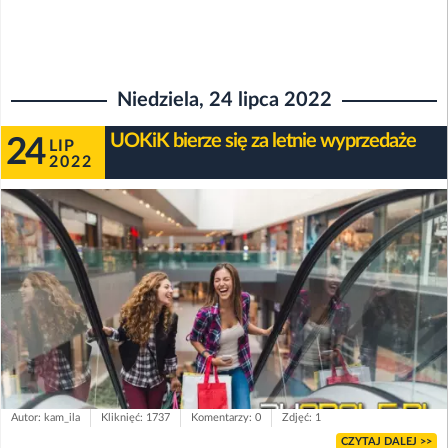
Niedziela, 24 lipca 2022
UOKiK bierze się za letnie wyprzedaże
24
LIP
2022
Autor: kam_ila
Kliknięć: 1737
Komentarzy: 0
Zdjęć: 1
CZYTAJ DALEJ >>