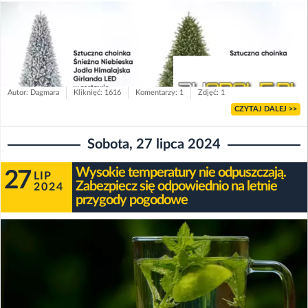
Autor: Dagmara
Kliknięć: 1616
Komentarzy: 1
Zdjęć: 1
CZYTAJ DALEJ >>
Sobota, 27 lipca 2024
Wysokie temperatury nie odpuszczają.
27
LIP
Zabezpiecz się odpowiednio na letnie
2024
przygody pogodowe