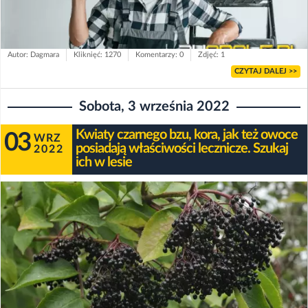
Autor: Dagmara
Kliknięć: 1270
Komentarzy: 0
Zdjęć: 1
CZYTAJ DALEJ >>
Sobota, 3 września 2022
Kwiaty czarnego bzu, kora, jak też owoce
03
WRZ
posiadają właściwości lecznicze. Szukaj
2022
ich w lesie