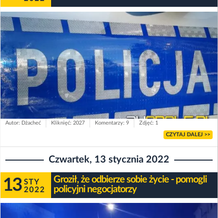
Autor: Dżacheć
Kliknięć: 2027
Komentarzy: 9
Zdjęć: 1
CZYTAJ DALEJ >>
Czwartek, 13 stycznia 2022
Groził, że odbierze sobie życie - pomogli
13
STY
policyjni negocjatorzy
2022