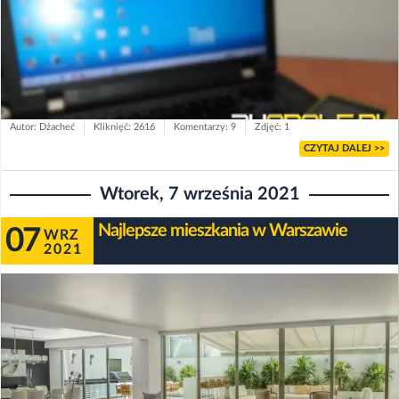
Autor: Dżacheć
Kliknięć: 2616
Komentarzy: 9
Zdjęć: 1
CZYTAJ DALEJ >>
Wtorek, 7 września 2021
Najlepsze mieszkania w Warszawie
07
WRZ
2021