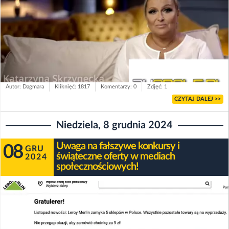
Autor: Dagmara
Kliknięć: 1817
Komentarzy: 0
Zdjęć: 1
CZYTAJ DALEJ >>
Niedziela, 8 grudnia 2024
Uwaga na fałszywe konkursy i
08
GRU
świąteczne oferty w mediach
2024
społecznościowych!