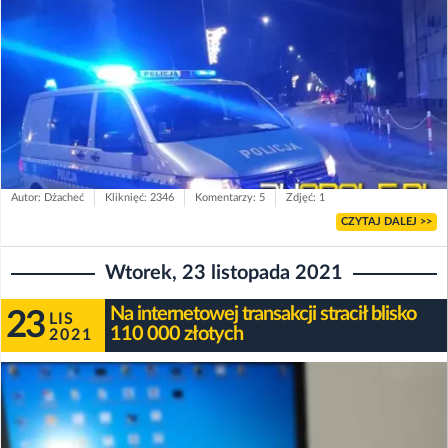
Autor: Dżacheć
Kliknięć: 2346
Komentarzy: 5
Zdjęć: 1
CZYTAJ DALEJ >>
Wtorek, 23 listopada 2021
Na internetowej transakcji stracił blisko
23
LIS
110 000 złotych
2021