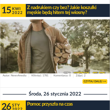
Z nadrukiem czy bez? Jakie koszulki
15
KWI
męskie będą hitem tej wiosny?
2022
Autor: News4media
Kliknięć: 1781
Komentarzy: 0
Zdjęć: 2
CZYTAJ DALEJ >>
Środa, 26 stycznia 2022
Pomoc przyszła na czas
26
STY
2022