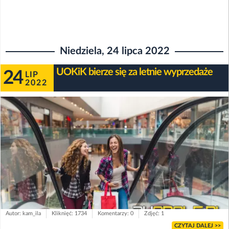
Niedziela, 24 lipca 2022
UOKiK bierze się za letnie wyprzedaże
24
LIP
2022
Autor: kam_ila
Kliknięć: 1734
Komentarzy: 0
Zdjęć: 1
CZYTAJ DALEJ >>