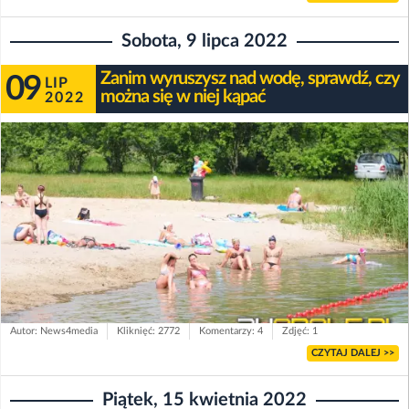
Sobota, 9 lipca 2022
Zanim wyruszysz nad wodę, sprawdź, czy
09
LIP
można się w niej kąpać
2022
Autor: News4media
Kliknięć: 2772
Komentarzy: 4
Zdjęć: 1
CZYTAJ DALEJ >>
Piątek, 15 kwietnia 2022