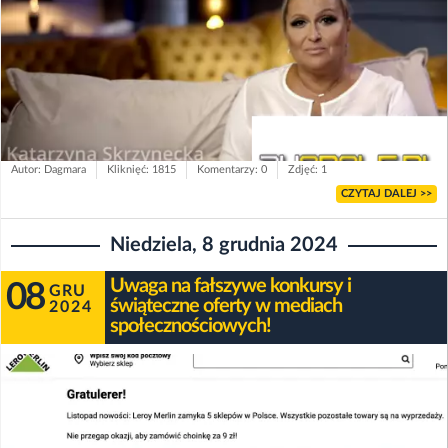
Autor: Dagmara
Kliknięć: 1815
Komentarzy: 0
Zdjęć: 1
CZYTAJ DALEJ >>
Niedziela, 8 grudnia 2024
Uwaga na fałszywe konkursy i
08
GRU
świąteczne oferty w mediach
2024
społecznościowych!