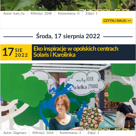
Autor: kam_ila
Kliknięć: 2248
Komentarzy: 0
Zdjęć: 1
CZYTAJ DALEJ >>
Środa, 17 sierpnia 2022
Eko inspiracje w opolskich centrach
17
SIE
Solaris i Karolinka
2022
Autor: Dagmara
Kliknięć: 1616
Komentarzy: 2
Zdjęć: 1