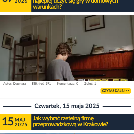
najlepiej uczyć się gry w domowych
2026
warunkach?
Autor: Dagmara
Kliknięć: 391
Komentarzy: 0
Zdjęć: 1
CZYTAJ DALEJ >>
Czwartek, 15 maja 2025
Jak wybrać rzetelną firmę
15
MAJ
przeprowadzkową w Krakowie?
2025