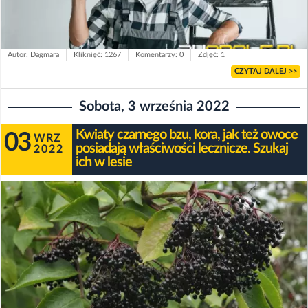
Autor: Dagmara
Kliknięć: 1267
Komentarzy: 0
Zdjęć: 1
CZYTAJ DALEJ >>
Sobota, 3 września 2022
Kwiaty czarnego bzu, kora, jak też owoce
03
WRZ
posiadają właściwości lecznicze. Szukaj
2022
ich w lesie