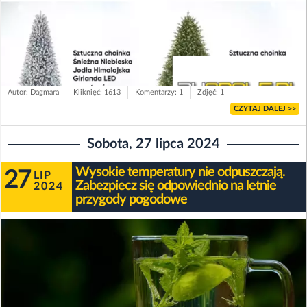
Autor: Dagmara
Kliknięć: 1613
Komentarzy: 1
Zdjęć: 1
CZYTAJ DALEJ >>
Sobota, 27 lipca 2024
Wysokie temperatury nie odpuszczają.
27
LIP
Zabezpiecz się odpowiednio na letnie
2024
przygody pogodowe