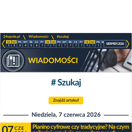
>
>
24opole.pl
Wiadomości
#szukaj
SIERPIEŃ 2026
1
2
3
4
5
6
?
?
?
?
?
?
?
?
?
?
?
?
?
?
?
?
# Szukaj
Znajdź artykuł
Niedziela, 7 czerwca 2026
Pianino cyfrowe czy tradycyjne? Na czym
07
CZE