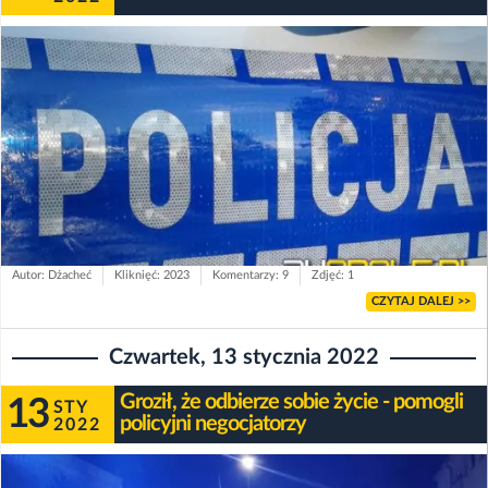
Autor: Dżacheć
Kliknięć: 2023
Komentarzy: 9
Zdjęć: 1
CZYTAJ DALEJ >>
Czwartek, 13 stycznia 2022
Groził, że odbierze sobie życie - pomogli
13
STY
policyjni negocjatorzy
2022