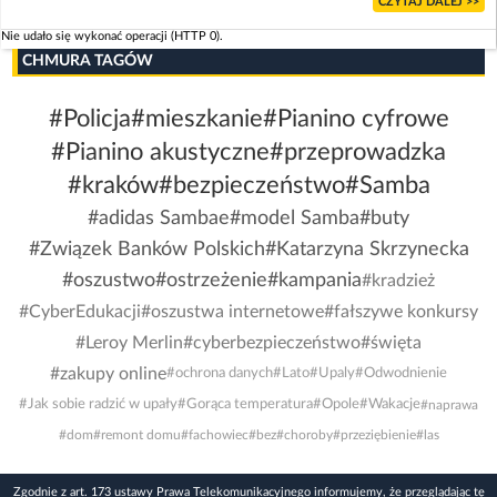
CZYTAJ DALEJ >>
Nie udało się wykonać operacji (HTTP 0).
CHMURA TAGÓW
#Policja
#mieszkanie
#Pianino cyfrowe
#Pianino akustyczne
#przeprowadzka
#kraków
#bezpieczeństwo
#Samba
#adidas Sambae
#model Samba
#buty
#Związek Banków Polskich
#Katarzyna Skrzynecka
#oszustwo
#ostrzeżenie
#kampania
#kradzież
#CyberEdukacji
#oszustwa internetowe
#fałszywe konkursy
#Leroy Merlin
#cyberbezpieczeństwo
#święta
#zakupy online
#ochrona danych
#Lato
#Upaly
#Odwodnienie
#Jak sobie radzić w upały
#Gorąca temperatura
#Opole
#Wakacje
#naprawa
#dom
#remont domu
#fachowiec
#bez
#choroby
#przeziębienie
#las
Zgodnie z art. 173 ustawy Prawa Telekomunikacyjnego informujemy, że przeglądając tę