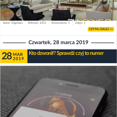
Autor: Dagmara
Kliknięć: 2372
Komentarzy: 1
Zdjęć: 1
CZYTAJ DALEJ >>
Czwartek, 28 marca 2019
Kto dzwonił? Sprawdź czyj to numer
28
MAR
2019