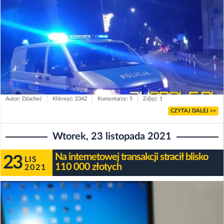
Autor: Dżacheć
Kliknięć: 2342
Komentarzy: 5
Zdjęć: 1
CZYTAJ DALEJ >>
Wtorek, 23 listopada 2021
Na internetowej transakcji stracił blisko
23
LIS
110 000 złotych
2021