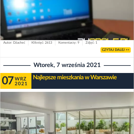
Autor: Dżacheć
Kliknięć: 2613
Komentarzy: 9
Zdjęć: 1
CZYTAJ DALEJ >>
Wtorek, 7 września 2021
Najlepsze mieszkania w Warszawie
07
WRZ
2021