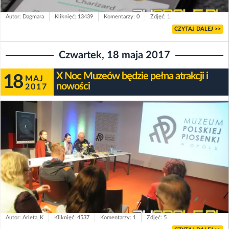
Autor: Dagmara
Kliknięć: 13439
Komentarzy: 0
Zdjęć: 1
CZYTAJ DALEJ >>
Czwartek, 18 maja 2017
X Noc Muzeów będzie pełna atrakcji i
18
MAJ
nowości
2017
Autor: Arleta_K
Kliknięć: 4537
Komentarzy: 1
Zdjęć: 5