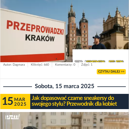
Autor: Dagmara
Kliknięć: 660
Komentarzy: 0
Zdjęć: 1
CZYTAJ DALEJ >>
Sobota, 15 marca 2025
Jak dopasować czarne sneakersy do
15
MAR
swojego stylu? Przewodnik dla kobiet
2025