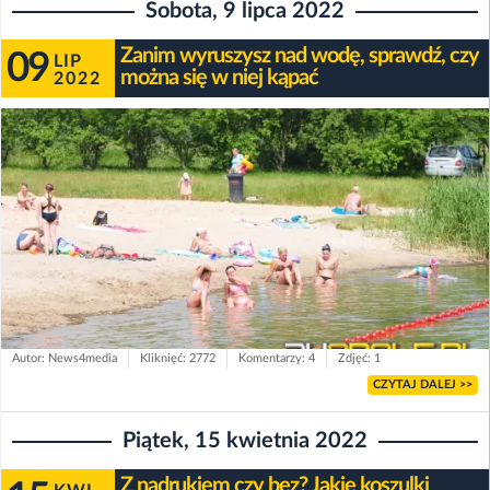
Sobota, 9 lipca 2022
Zanim wyruszysz nad wodę, sprawdź, czy
09
LIP
można się w niej kąpać
2022
Autor: News4media
Kliknięć: 2772
Komentarzy: 4
Zdjęć: 1
CZYTAJ DALEJ >>
Piątek, 15 kwietnia 2022
Z nadrukiem czy bez? Jakie koszulki