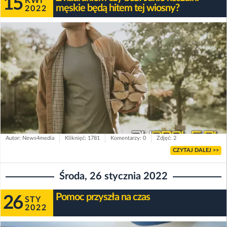
15
KWI
męskie będą hitem tej wiosny?
2022
Autor: News4media
Kliknięć: 1781
Komentarzy: 0
Zdjęć: 2
CZYTAJ DALEJ >>
Środa, 26 stycznia 2022
Pomoc przyszła na czas
26
STY
2022