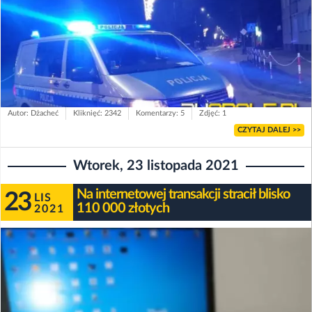
Autor: Dżacheć
Kliknięć: 2342
Komentarzy: 5
Zdjęć: 1
CZYTAJ DALEJ >>
Wtorek, 23 listopada 2021
Na internetowej transakcji stracił blisko
23
LIS
110 000 złotych
2021