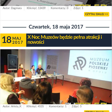
Autor: Dagmara
Kliknięć: 13439
Komentarzy: 0
Zdjęć: 1
CZYTAJ DALEJ >>
Czwartek, 18 maja 2017
X Noc Muzeów będzie pełna atrakcji i
18
MAJ
nowości
2017
Autor: Arleta_K
Kliknięć: 4535
Komentarzy: 1
Zdjęć: 5