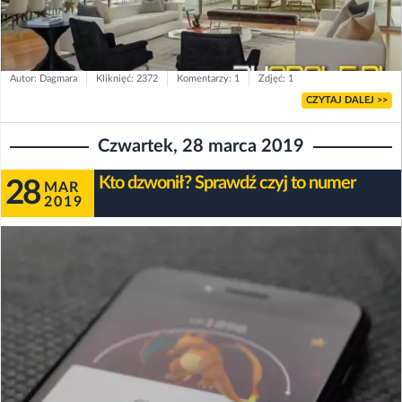
Autor: Dagmara
Kliknięć: 2372
Komentarzy: 1
Zdjęć: 1
CZYTAJ DALEJ >>
Czwartek, 28 marca 2019
Kto dzwonił? Sprawdź czyj to numer
28
MAR
2019