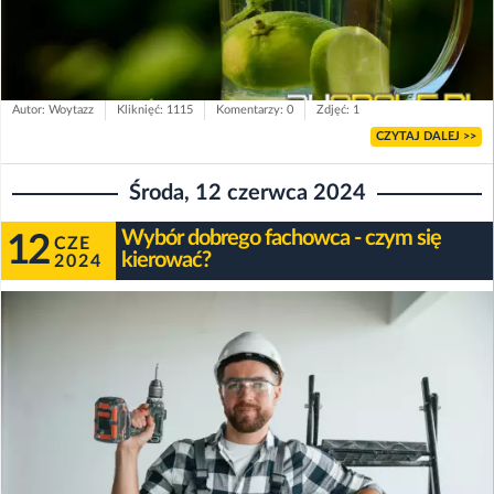
Autor: Woytazz
Kliknięć: 1115
Komentarzy: 0
Zdjęć: 1
CZYTAJ DALEJ >>
Środa, 12 czerwca 2024
Wybór dobrego fachowca - czym się
12
CZE
kierować?
2024