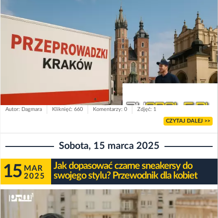
Autor: Dagmara
Kliknięć: 660
Komentarzy: 0
Zdjęć: 1
CZYTAJ DALEJ >>
Sobota, 15 marca 2025
Jak dopasować czarne sneakersy do
15
MAR
swojego stylu? Przewodnik dla kobiet
2025