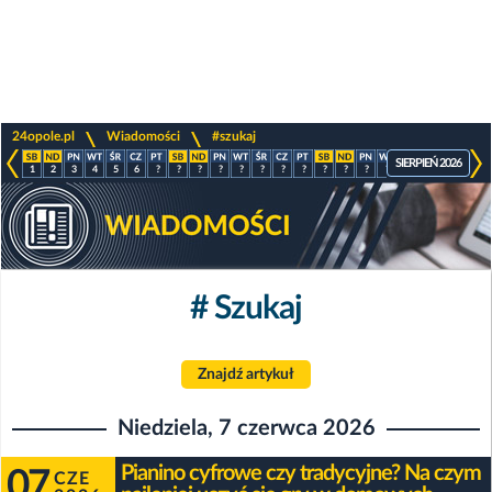
>
>
24opole.pl
Wiadomości
#szukaj
SIERPIEŃ 2026
1
2
3
4
5
6
?
?
?
?
?
?
?
?
?
?
?
?
?
?
?
?
# Szukaj
Znajdź artykuł
Niedziela, 7 czerwca 2026
Pianino cyfrowe czy tradycyjne? Na czym
07
CZE