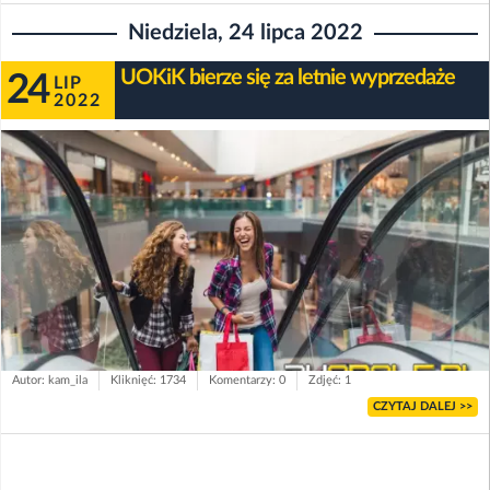
Niedziela, 24 lipca 2022
UOKiK bierze się za letnie wyprzedaże
24
LIP
2022
Autor: kam_ila
Kliknięć: 1734
Komentarzy: 0
Zdjęć: 1
CZYTAJ DALEJ >>