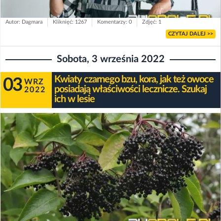
Autor: Dagmara
Kliknięć: 1267
Komentarzy: 0
Zdjęć: 1
CZYTAJ DALEJ >>
Sobota, 3 września 2022
Kwiaty czarnego bzu, kora, jak też owoce
03
WRZ
posiadają właściwości lecznicze. Szukaj
2022
ich w lesie