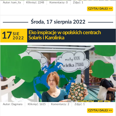
Autor: kam_ila
Kliknięć: 2248
Komentarzy: 0
Zdjęć: 1
CZYTAJ DALEJ >>
Środa, 17 sierpnia 2022
Eko inspiracje w opolskich centrach
17
SIE
Solaris i Karolinka
2022
Autor: Dagmara
Kliknięć: 1615
Komentarzy: 2
Zdjęć: 1
CZYTAJ DALEJ >>