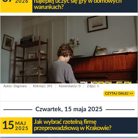
najlepiej uczyć się gry w domowych
2026
warunkach?
Autor: Dagmara
Kliknięć: 391
Komentarzy: 0
Zdjęć: 1
CZYTAJ DALEJ >>
Czwartek, 15 maja 2025
Jak wybrać rzetelną firmę
15
MAJ
przeprowadzkową w Krakowie?
2025