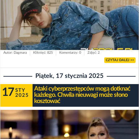
Autor: Dagmara
Kliknięć: 825
Komentarzy: 0
Zdjęć: 2
CZYTAJ DALEJ >>
Piątek, 17 stycznia 2025
Ataki cyberprzestępców mogą dotknać
17
STY
każdego. Chwila nieuwagi może słono
2025
kosztować