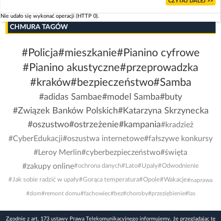
CZYTAJ DALEJ >>
Nie udało się wykonać operacji (HTTP 0).
CHMURA TAGÓW
#Policja
#mieszkanie
#Pianino cyfrowe
#Pianino akustyczne
#przeprowadzka
#kraków
#bezpieczeństwo
#Samba
#adidas Sambae
#model Samba
#buty
#Związek Banków Polskich
#Katarzyna Skrzynecka
#oszustwo
#ostrzeżenie
#kampania
#kradzież
#CyberEdukacji
#oszustwa internetowe
#fałszywe konkursy
#Leroy Merlin
#cyberbezpieczeństwo
#święta
#zakupy online
#ochrona danych
#Lato
#Upaly
#Odwodnienie
#Jak sobie radzić w upały
#Gorąca temperatura
#Opole
#Wakacje
#naprawa
#dom
#remont domu
#fachowiec
#bez
#choroby
#przeziębienie
#las
Zgodnie z art. 173 ustawy Prawa Telekomunikacyjnego informujemy, że przeglądając tę