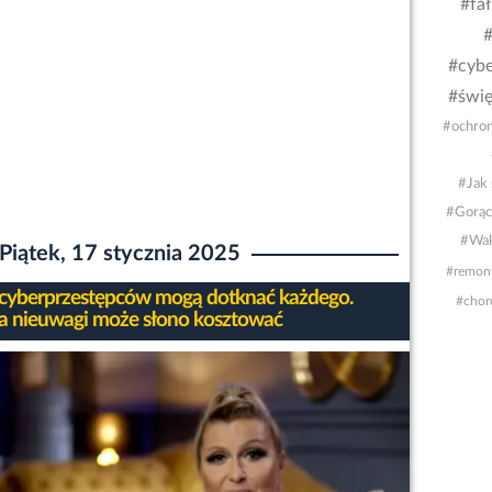
#fa
#
#cybe
#świę
#ochron
#Jak 
#Gorąc
#Wak
Piątek, 17 stycznia 2025
#remon
 cyberprzestępców mogą dotknać każdego.
#chor
a nieuwagi może słono kosztować