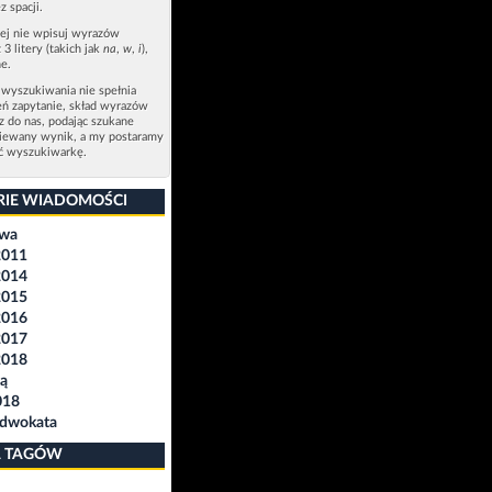
z spacji.
zej nie wpisuj wyrazów
 3 litery (takich jak
na
,
w
,
i
),
e.
 wyszukiwania nie spełnia
eń zapytanie, skład wyrazów
sz do nas, podając szukane
ziewany wynik, a my postaramy
ić wyszukiwarkę.
RIE WIADOMOŚCI
awa
2011
2014
2015
2016
2017
2018
ą
018
Adwokata
 TAGÓW