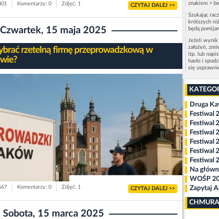
znakiem > be
401
Komentarzy: 0
Zdjęć: 1
CZYTAJ DALEJ >>
Szukając rac
krótszych niż
Czwartek, 15 maja 2025
będą pomijan
Jeżeli wynik
założeń, zmi
ybrać rzetelną firmę przeprowadzkową w
itp. lub napi
wie?
hasło i spod
się usprawn
KATEGO
Druga K
Festiwal 
Festiwal 
Festiwal 
Festiwal 
Festiwal 
Festiwal 
Na główn
WOŚP 2
667
Komentarzy: 0
Zdjęć: 1
Zapytaj 
CZYTAJ DALEJ >>
CHMURA
Sobota, 15 marca 2025