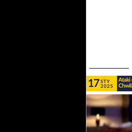
Ataki
17
STY
Chwil
2025