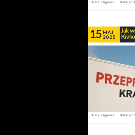
Autor: Dagmara
Kliknięć: 
Jak w
15
MAJ
Krako
2025
Autor: Dagmara
Kliknięć: 