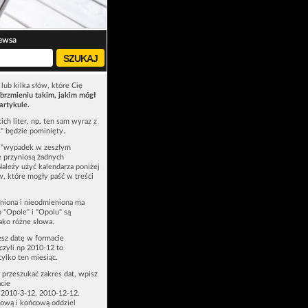
ewsa
lub kilka słów, które Cię
brzmieniu takim, jakim mógł
artykule.
ich liter, np. ten sam wyraz z
ś" będzie pominięty.
u "wypadek w zeszłym
e przyniosą żadnych
Należy użyć kalendarza poniżej
ów, które mogły paść w treści
niona i nieodmieniona ma
p "Opole" i "Opolu" są
ako różne słowa.
esz datę w formacie
zyli np 2010-12 to
tylko ten miesiąc.
z przeszukać zakres dat, wpisz
cie
 2010-3-12, 2010-12-12.
ową i końcową oddziel