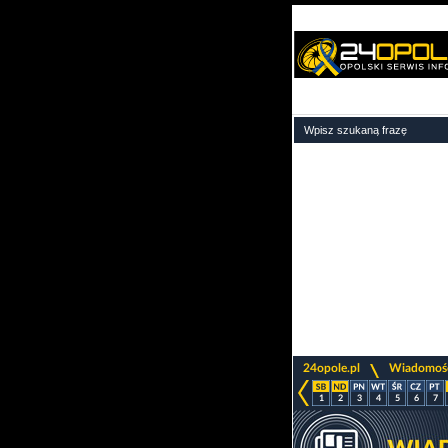
>
24opole.pl
Wiadomoś
1
2
3
4
5
6
7