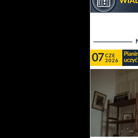
Piani
07
CZE
uczyć
2026