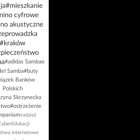
ja
#mieszkanie
nino cyfrowe
ino akustyczne
zeprowadzka
#kraków
zpieczeństwo
ba
#adidas Sambae
el Samba
#buty
iązek Banków
Polskich
rzyna Skrzynecka
stwo
#ostrzeżenie
mpania
#kradzież
CyberEdukacji
stwa internetowe