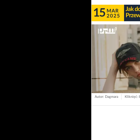
Jak d
15
MAR
Przew
2025
Autor: Dagmara
Kliknięć: 