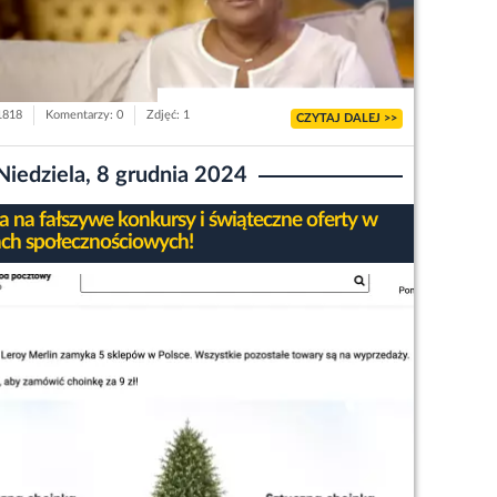
 1818
Komentarzy: 0
Zdjęć: 1
CZYTAJ DALEJ >>
Niedziela, 8 grudnia 2024
 na fałszywe konkursy i świąteczne oferty w
ch społecznościowych!