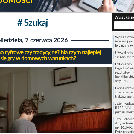
Wyszukaj n
# Szukaj
Wpisz słowo 
Niedziela, 7 czerwca 2026
interesują
w 
być użyty w 
no cyfrowe czy tradycyjne? Na czym najlepiej
Używaj polsk
"s" zamiast "
 się gry w domowych warunkach?
Pytania typ
tygodniu" ni
rezultatów. 
lub kilku sł
artykułu.
Forma odmie
znaczenie, n
traktowane j
Jeżeli wpisz
RRRR-MM - c
przeszukasz 
Jeżeli chces
daty w forma
np. 2010-01,
Datę początk