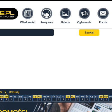
Wiadomości
Rozrywka
Galerie
Ogłoszenia
Poczta
Szukaj
>
ci
#szukaj
8
?
?
?
?
?
?
?
?
?
?
?
?
?
?
?
?
?
?
?
?
?
?
?