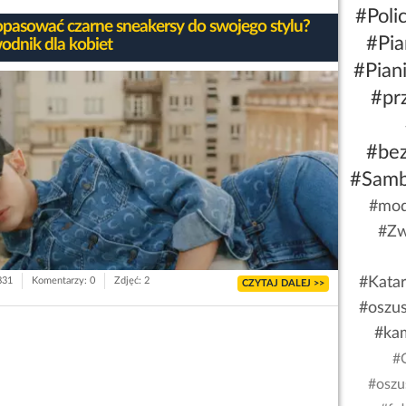
#Polic
opasować czarne sneakersy do swojego stylu?
#Pia
odnik dla kobiet
#Pian
#pr
#be
#Sam
#mod
#Zw
#Kata
831
Komentarzy: 0
Zdjęć: 2
CZYTAJ DALEJ >>
#oszu
#ka
#
#oszu