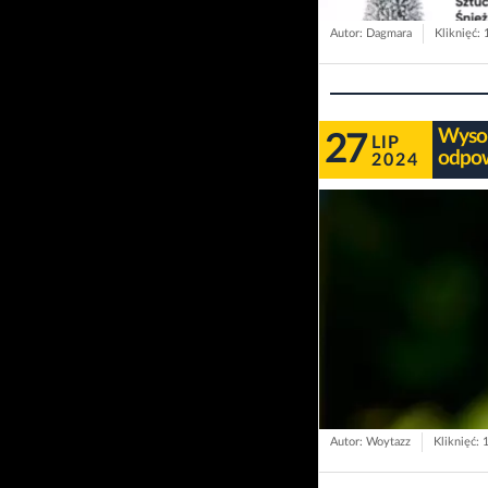
Autor: Dagmara
Kliknięć:
Wysok
27
LIP
odpow
2024
Autor: Woytazz
Kliknięć: 