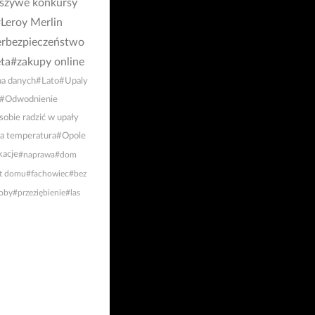
łszywe konkursy
Leroy Merlin
rbezpieczeństwo
ta
#zakupy online
a danych
#Lato
#Upaly
#Odwodnienie
sobie radzić w upały
a temperatura
#Opole
acje
#naprawa
#dom
t domu
#fachowiec
#bez
oby
#przeziębienie
#las