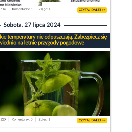
 1616
Komentarzy: 1
Zdjęć: 1
CZYTAJ DALEJ >>
Sobota, 27 lipca 2024
ie temperatury nie odpuszczają. Zabezpiecz się
iednio na letnie przygody pogodowe
1120
Komentarzy: 0
Zdjęć: 1
CZYTAJ DALEJ >>