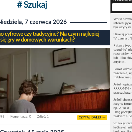
# Szukaj
Wpisz słowo 
Niedziela, 7 czerwca 2026
interesują
w 
być użyty w 
no cyfrowe czy tradycyjne? Na czym najlepiej
Używaj polsk
"s" zamiast "
 się gry w domowych warunkach?
Pytania typ
tygodniu" ni
rezultatów. 
lub kilku sł
artykułu.
Forma odmie
znaczenie, n
traktowane j
Jeżeli wpisz
RRRR-MM - c
przeszukasz 
Jeżeli chces
daty w forma
np. 2010-01,
Datę początk
znakiem > be
398
Komentarzy: 0
Zdjęć: 1
CZYTAJ DALEJ >>
Szukając rac
krótszych niż
będą pomijan