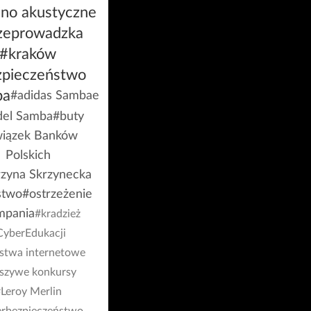
ino akustyczne
zeprowadzka
#kraków
zpieczeństwo
ba
#adidas Sambae
el Samba
#buty
iązek Banków
Polskich
rzyna Skrzynecka
stwo
#ostrzeżenie
mpania
#kradzież
CyberEdukacji
stwa internetowe
łszywe konkursy
Leroy Merlin