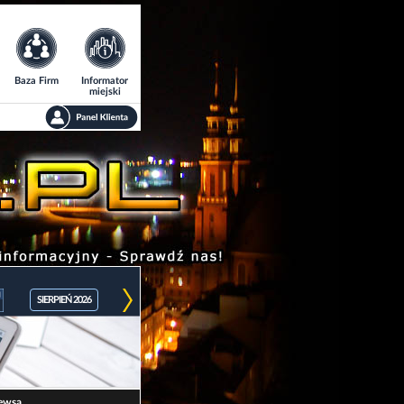
Baza Firm
Informator
miejski
SIERPIEŃ 2026
ewsa