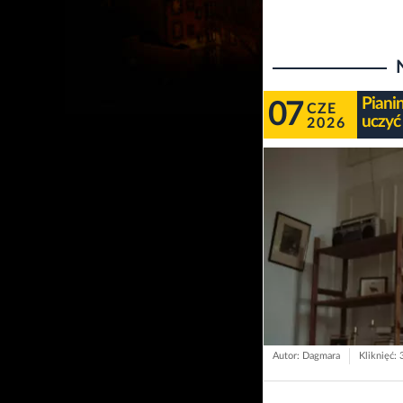
Piani
07
CZE
uczyć
2026
Autor: Dagmara
Kliknięć: 