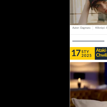
Autor: Dagmara
Kliknięć: 
Ataki
17
STY
Chwil
2025