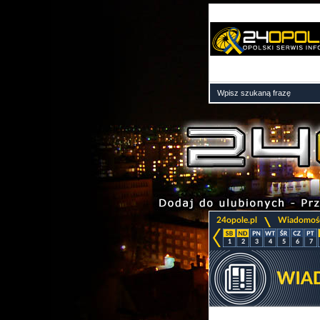
>
24opole.pl
Wiadomoś
1
2
3
4
5
6
7