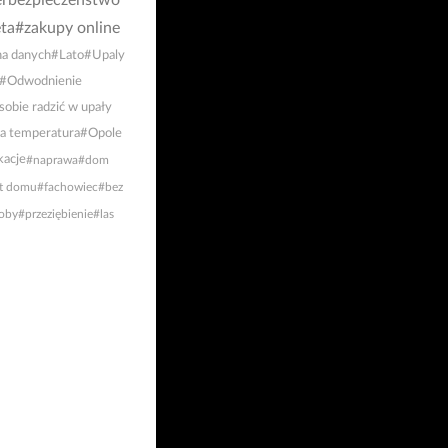
rbezpieczeństwo
ta
#zakupy online
a danych
#Lato
#Upaly
#Odwodnienie
sobie radzić w upały
a temperatura
#Opole
acje
#naprawa
#dom
t domu
#fachowiec
#bez
oby
#przeziębienie
#las