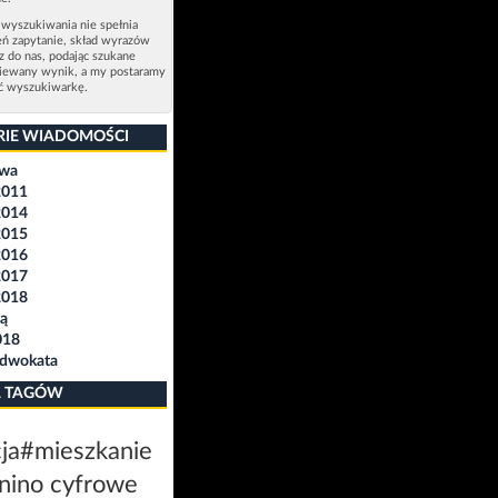
 wyszukiwania nie spełnia
eń zapytanie, skład wyrazów
sz do nas, podając szukane
ziewany wynik, a my postaramy
ić wyszukiwarkę.
RIE WIADOMOŚCI
awa
2011
2014
2015
2016
2017
2018
ą
018
Adwokata
 TAGÓW
ja
#mieszkanie
nino cyfrowe