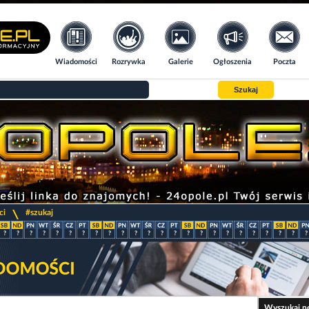
Wiadomości
Rozrywka
Galerie
Ogłoszenia
Poczta
Szukaj
>
ci
#szukaj
?
?
?
?
?
?
?
?
?
?
?
?
?
?
?
?
?
?
?
?
?
?
?
?
Wyszukaj n