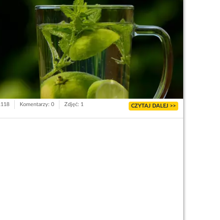
1118
Komentarzy: 0
Zdjęć: 1
CZYTAJ DALEJ >>