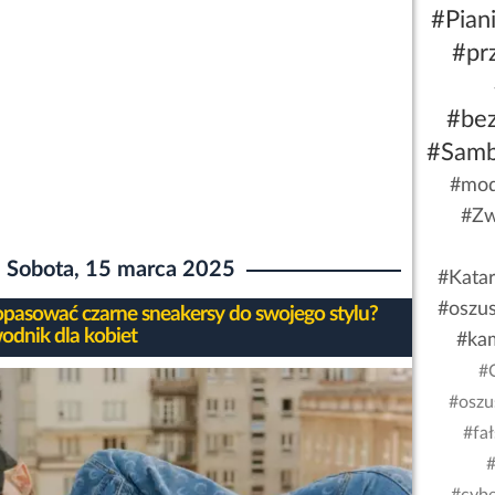
#Pian
#pr
#be
#Sam
#mod
#Zw
Sobota, 15 marca 2025
#Kata
#oszu
opasować czarne sneakersy do swojego stylu?
odnik dla kobiet
#ka
#
#oszu
#fa
#