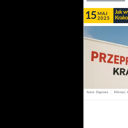
Jak w
15
MAJ
Krako
2025
Autor: Dagmara
Kliknięć: 