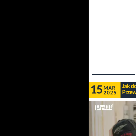
Jak d
15
MAR
Przew
2025