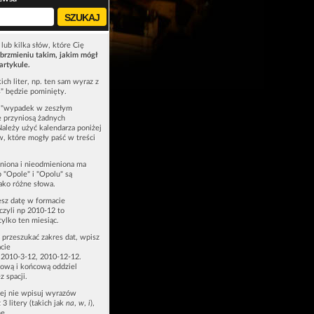
lub kilka słów, które Cię
brzmieniu takim, jakim mógł
artykule.
ich liter, np. ten sam wyraz z
ś" będzie pominięty.
u "wypadek w zeszłym
e przyniosą żadnych
Należy użyć kalendarza poniżej
ów, które mogły paść w treści
niona i nieodmieniona ma
p "Opole" i "Opolu" są
ako różne słowa.
esz datę w formacie
zyli np 2010-12 to
tylko ten miesiąc.
z przeszukać zakres dat, wpisz
cie
 2010-3-12, 2010-12-12.
ową i końcową oddziel
z spacji.
zej nie wpisuj wyrazów
 3 litery (takich jak
na
,
w
,
i
),
e.