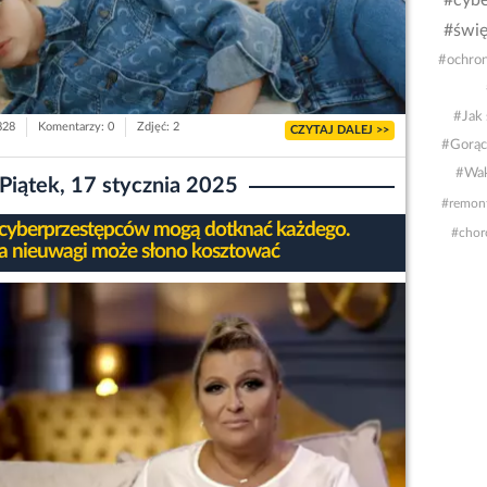
#cybe
#świę
#ochron
#Jak 
828
Komentarzy: 0
Zdjęć: 2
CZYTAJ DALEJ >>
#Gorąc
#Wak
Piątek, 17 stycznia 2025
#remon
 cyberprzestępców mogą dotknać każdego.
#chor
a nieuwagi może słono kosztować