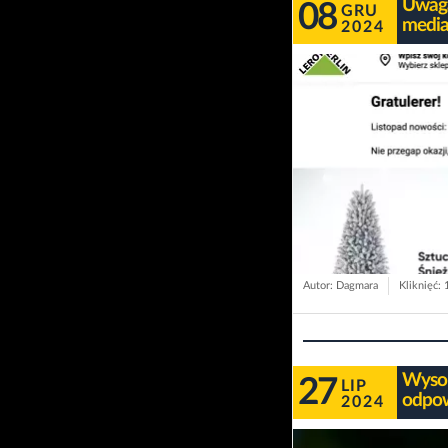
Uwaga
08
GRU
media
2024
Autor: Dagmara
Kliknięć:
Wysok
27
LIP
odpow
2024