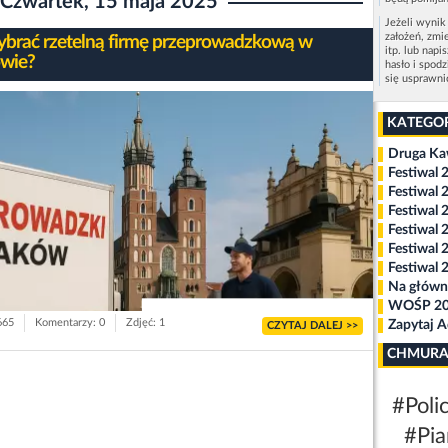
Czwartek, 15 maja 2025
Jeżeli wynik
założeń, zmi
ybrać rzetelną firmę przeprowadzkową w
itp. lub napi
wie?
hasło i spod
się usprawn
KATEGO
Druga K
Festiwal 
Festiwal 
Festiwal 
Festiwal 
Festiwal 
Festiwal 
Na główn
WOŚP 2
665
Komentarzy: 0
Zdjęć: 1
Zapytaj 
CZYTAJ DALEJ >>
CHMURA
#Polic
#Pia