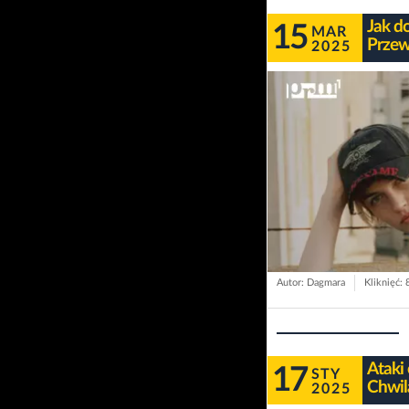
Jak d
15
MAR
Przew
2025
Autor: Dagmara
Kliknięć: 
Ataki
17
STY
Chwil
2025