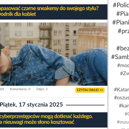
#Polic
opasować czarne sneakersy do swojego stylu?
#Pia
odnik dla kobiet
#Pian
#pr
#be
#Sam
#mod
#Zw
#Kata
825
Komentarzy: 0
Zdjęć: 2
CZYTAJ DALEJ >>
#oszu
Piątek, 17 stycznia 2025
#ka
#
 cyberprzestępców mogą dotknać każdego.
a nieuwagi może słono kosztować
#oszu