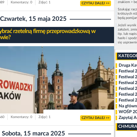
znakiem > be
389
Komentarzy: 0
Zdjęć: 1
CZYTAJ DALEJ >>
Szukając rac
krótszych niż
Czwartek, 15 maja 2025
będą pomijan
Jeżeli wynik
założeń, zmi
ybrać rzetelną firmę przeprowadzkową w
itp. lub napi
wie?
hasło i spod
się usprawn
KATEGO
Druga K
Festiwal 
Festiwal 
Festiwal 
Festiwal 
Festiwal 
Festiwal 
Na główn
WOŚP 2
660
Komentarzy: 0
Zdjęć: 1
Zapytaj 
CZYTAJ DALEJ >>
CHMURA
Sobota, 15 marca 2025