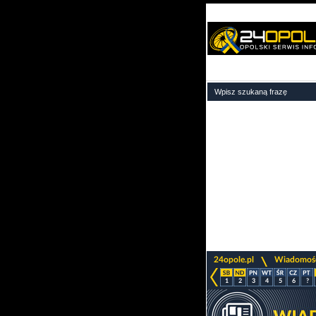
>
24opole.pl
Wiadomoś
1
2
3
4
5
6
?