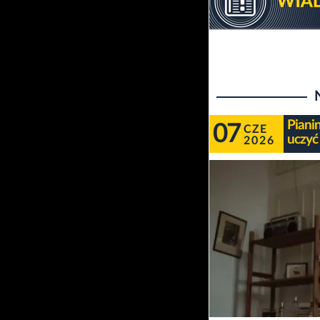
Piani
07
CZE
uczyć
2026