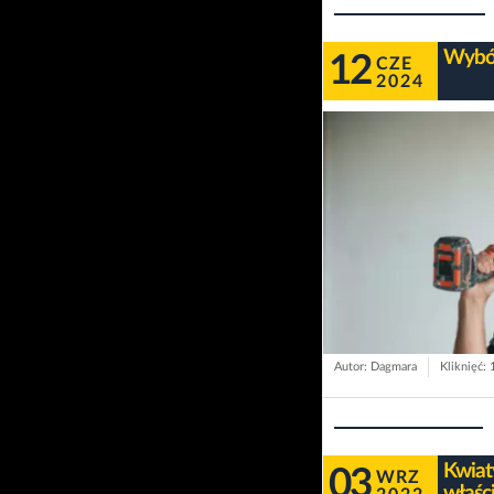
Wybór
12
CZE
2024
Autor: Dagmara
Kliknięć:
Kwiat
03
WRZ
właści