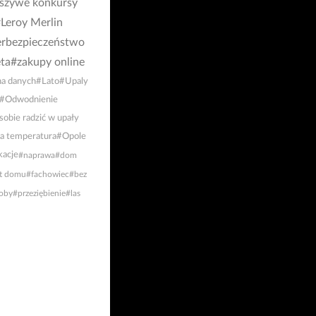
łszywe konkursy
Leroy Merlin
rbezpieczeństwo
ta
#zakupy online
a danych
#Lato
#Upaly
#Odwodnienie
sobie radzić w upały
a temperatura
#Opole
acje
#naprawa
#dom
t domu
#fachowiec
#bez
oby
#przeziębienie
#las