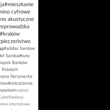
ja
#mieszkanie
nino cyfrowe
ino akustyczne
zeprowadzka
#kraków
zpieczeństwo
ba
#adidas Sambae
el Samba
#buty
iązek Banków
Polskich
rzyna Skrzynecka
stwo
#ostrzeżenie
mpania
#kradzież
CyberEdukacji
stwa internetowe