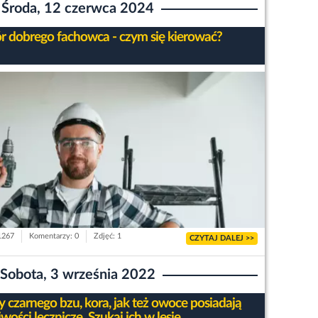
Środa, 12 czerwca 2024
 dobrego fachowca - czym się kierować?
 1267
Komentarzy: 0
Zdjęć: 1
CZYTAJ DALEJ >>
Sobota, 3 września 2022
y czarnego bzu, kora, jak też owoce posiadają
wości lecznicze. Szukaj ich w lesie