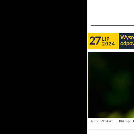
Wysok
27
LIP
odpow
2024
Autor: Woytazz
Kliknięć: 