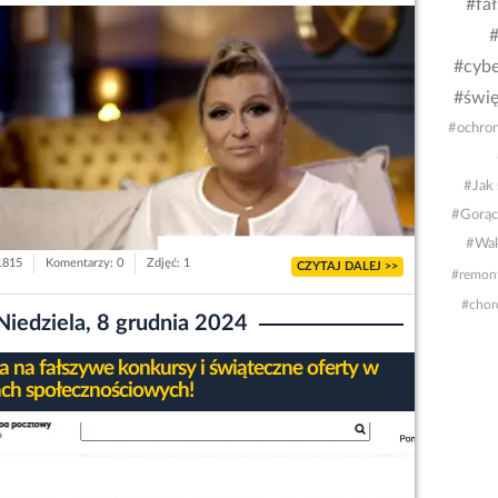
#fa
#
#cybe
#świę
#ochron
#Jak 
#Gorąc
#Wak
 1815
Komentarzy: 0
Zdjęć: 1
CZYTAJ DALEJ >>
#remon
#chor
Niedziela, 8 grudnia 2024
 na fałszywe konkursy i świąteczne oferty w
ch społecznościowych!