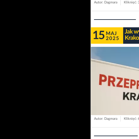
Autor: Dagmara
Kliknięć: 
Jak w
15
MAJ
Krako
2025
Autor: Dagmara
Kliknięć: 