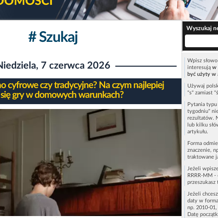
Wyszukaj n
# Szukaj
Wpisz słowo 
Niedziela, 7 czerwca 2026
interesują
w 
być użyty w 
no cyfrowe czy tradycyjne? Na czym najlepiej
Używaj polsk
"s" zamiast "
 się gry w domowych warunkach?
Pytania typ
tygodniu" ni
rezultatów. 
lub kilku sł
artykułu.
Forma odmie
znaczenie, n
traktowane j
Jeżeli wpisz
RRRR-MM - c
przeszukasz 
Jeżeli chces
daty w forma
np. 2010-01,
Datę początk