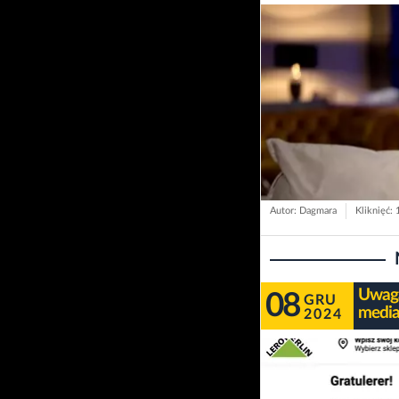
Autor: Dagmara
Kliknięć:
Uwaga
08
GRU
media
2024