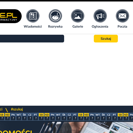
Wiadomości
Rozrywka
Galerie
Ogłoszenia
Poczta
Szukaj
>
ci
#szukaj
?
?
?
?
?
?
?
?
?
?
?
?
?
?
?
?
?
?
?
?
?
?
?
?