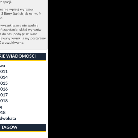
z spacji.
zej nie wpisuj wyrazów
 3 litery (takich jak
na
,
w
,
i
),
e.
 wyszukiwania nie spełnia
eń zapytanie, skład wyrazów
sz do nas, podając szukane
ziewany wynik, a my postaramy
ić wyszukiwarkę.
RIE WIADOMOŚCI
awa
2011
2014
2015
2016
2017
2018
ą
018
Adwokata
 TAGÓW