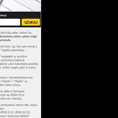
ewsa
lub kilka słów, które Cię
brzmieniu takim, jakim mógł
artykule.
ich liter, np. ten sam wyraz z
ś" będzie pominięty.
u "wypadek w zeszłym
e przyniosą żadnych
Należy użyć kalendarza poniżej
ów, które mogły paść w treści
niona i nieodmieniona ma
p "Opole" i "Opolu" są
ako różne słowa.
esz datę w formacie
zyli np 2010-12 to
tylko ten miesiąc.
z przeszukać zakres dat, wpisz
cie
 2010-3-12, 2010-12-12.
ową i końcową oddziel