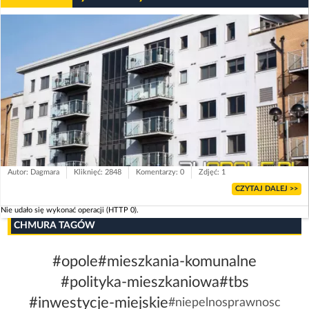
Autor: Dagmara
Kliknięć: 2848
Komentarzy: 0
Zdjęć: 1
CZYTAJ DALEJ >>
Nie udało się wykonać operacji (HTTP 0).
CHMURA TAGÓW
#opole
#mieszkania-komunalne
#polityka-mieszkaniowa
#tbs
#inwestycje-miejskie
#niepelnosprawnosc