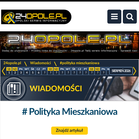
>
>
24opole.pl
Wiadomości
#polityka mieszkaniowa
SIERPIEŃ 2026
1
2
3
4
5
6
?
?
?
?
?
?
?
?
?
?
?
?
?
?
?
?
# Polityka Mieszkaniowa
Znajdź artykuł