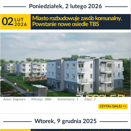
Poniedziałek, 2 lutego 2026
Miasto rozbudowuje zasób komunalny.
02
LUT
Powstanie nowe osiedle TBS
2026
Autor: Dagmara
Kliknięć: 2886
Komentarzy: 3
Zdjęć: 2
CZYTAJ DALEJ >>
Wtorek, 9 grudnia 2025