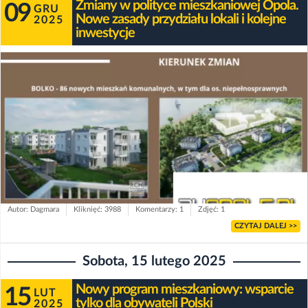
Zmiany w polityce mieszkaniowej Opola.
09
GRU
Nowe zasady przydziału lokali i kolejne
2025
inwestycje
Autor: Dagmara
Kliknięć: 3988
Komentarzy: 1
Zdjęć: 1
CZYTAJ DALEJ >>
Sobota, 15 lutego 2025
Nowy program mieszkaniowy: wsparcie
15
LUT
tylko dla obywateli Polski
2025