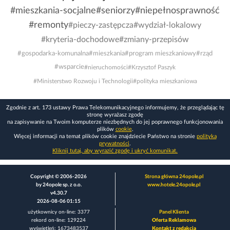
#mieszkania-socjalne
#seniorzy
#niepełnosprawność
#remonty
#pieczy-zastępcza
#wydział-lokalowy
#kryteria-dochodowe
#zmiany-przepisów
#gospodarka-komunalna
#mieszkania
#program mieszkaniowy
#rząd
#wsparcie
#nieruchomości
#Krzysztof Paszyk
#Ministerstwo Rozwoju i Technologii
#polityka mieszkaniowa
Zgodnie z art. 173 ustawy Prawa Telekomunikacyjnego informujemy, że przeglądając tę
stronę wyrażasz zgodę
na zapisywanie na Twoim komputerze niezbędnych do jej poprawnego funkcjonowania
plików
cookie
.
Więcej informacji na temat plików cookie znajdziecie Państwo na stronie
polityka
prywatności
.
Kliknij tutaj, aby wyrazić zgodę i ukryć komunikat.
Copyright © 2006-2026
Strona główna 24opole.pl
by 24opole sp. z o.o.
www.hotele.24opole.pl
v4.30.7
2026-08-06 01:15
użytkownicy on-line: 3377
Panel Klienta
rekord on-line: 129224
Oferta Reklamowa
wyświetleń: 1673483537
Kontakt z redakcją