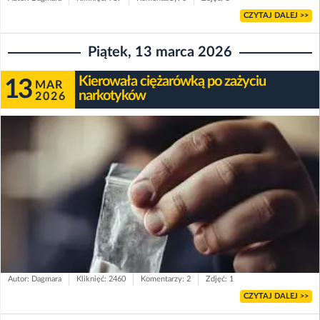
CZYTAJ DALEJ >>
Piątek, 13 marca 2026
Kierowała ciężarówką po zażyciu
13
MAR
narkotyków
2026
Autor: Dagmara
Kliknięć: 2460
Komentarzy: 2
Zdjęć: 1
CZYTAJ DALEJ >>