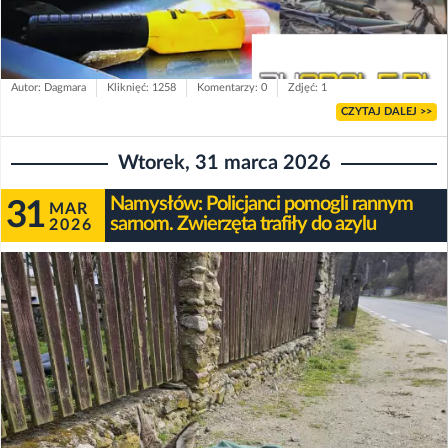
Autor: Dagmara
Kliknięć: 1258
Komentarzy: 0
Zdjęć: 1
CZYTAJ DALEJ >>
Wtorek, 31 marca 2026
Namysłów: Policjanci pomogli rannym
31
MAR
sarnom. Zwierzęta trafiły do azylu
2026