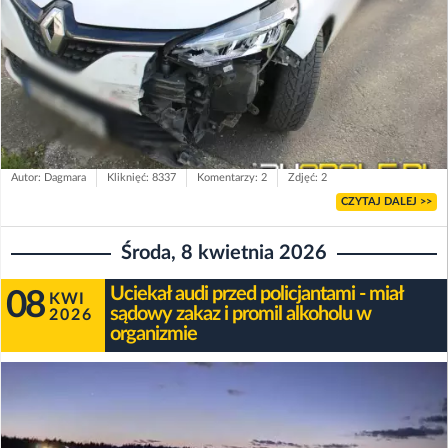
Autor: Dagmara
Kliknięć: 8337
Komentarzy: 2
Zdjęć: 2
CZYTAJ DALEJ >>
Środa, 8 kwietnia 2026
Uciekał audi przed policjantami - miał
08
KWI
sądowy zakaz i promil alkoholu w
2026
organizmie