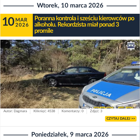
Wtorek, 10 marca 2026
Poranna kontrola i sześciu kierowców po
10
MAR
alkoholu. Rekordzista miał ponad 3
2026
promile
Autor: Dagmara
Kliknięć: 4538
Komentarzy: 0
Zdjęć: 3
CZYTAJ DALEJ >>
Poniedziałek, 9 marca 2026