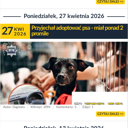
CZYTAJ DALEJ >>
Poniedziałek, 27 kwietnia 2026
Przyjechał adoptować psa - miał ponad 2
27
KWI
promile
2026
Autor: Dagmara
Kliknięć: 2094
Komentarzy: 3
Zdjęć: 1
CZYTAJ DALEJ >>