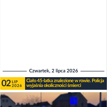
Czwartek, 2 lipca 2026
Ciało 45-latka znalezione w rowie. Policja
02
LIP
wyjaśnia okoliczności śmierci
2026