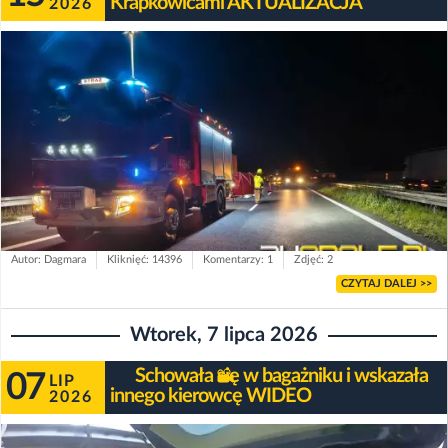
Krapkowicami AKTUALIZACJA
2026
Autor: Dagmara
Kliknięć: 14396
Komentarzy: 1
Zdjęć: 2
CZYTAJ DALEJ >>
Wtorek, 7 lipca 2026
Schowała się w bagażniku i wskazała
07
LIP
innego kierowcę WIDEO
2026