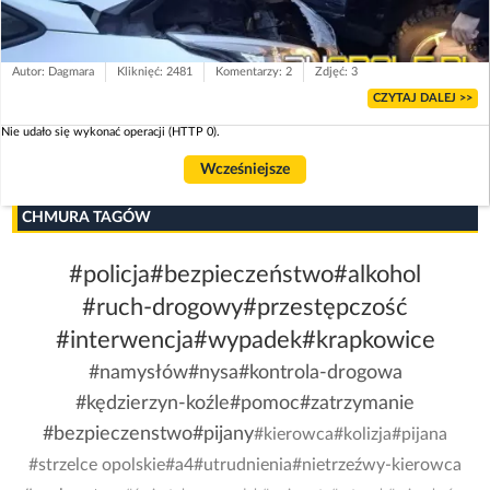
Autor: Dagmara
Kliknięć: 2481
Komentarzy: 2
Zdjęć: 3
CZYTAJ DALEJ >>
Nie udało się wykonać operacji (HTTP 0).
Wcześniejsze
CHMURA TAGÓW
#policja
#bezpieczeństwo
#alkohol
#ruch-drogowy
#przestępczość
#interwencja
#wypadek
#krapkowice
#namysłów
#nysa
#kontrola-drogowa
#kędzierzyn-koźle
#pomoc
#zatrzymanie
#bezpieczenstwo
#pijany
#kierowca
#kolizja
#pijana
#strzelce opolskie
#a4
#utrudnienia
#nietrzeźwy-kierowca