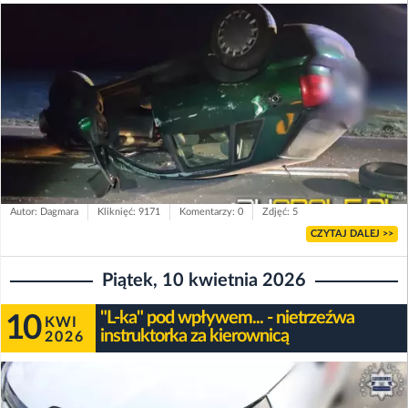
Autor: Dagmara
Kliknięć: 9171
Komentarzy: 0
Zdjęć: 5
CZYTAJ DALEJ >>
Piątek, 10 kwietnia 2026
"L-ka" pod wpływem... - nietrzeźwa
10
KWI
instruktorka za kierownicą
2026