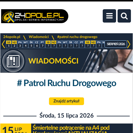
>
>
24opole.pl
Wiadomości
#patrol ruchu drogowego
SIERPIEŃ 2026
1
2
3
4
5
6
7
?
?
?
?
?
?
?
?
?
?
?
?
?
?
?
# Patrol Ruchu Drogowego
Znajdź artykuł
Środa, 15 lipca 2026
Śmiertelne potrącenie na A4 pod
15
LIP