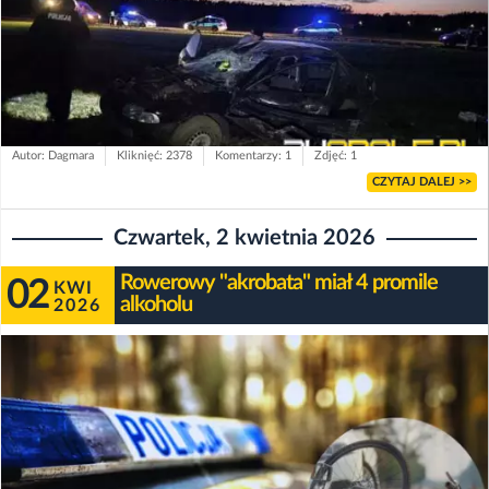
Autor: Dagmara
Kliknięć: 2378
Komentarzy: 1
Zdjęć: 1
CZYTAJ DALEJ >>
Czwartek, 2 kwietnia 2026
Rowerowy "akrobata" miał 4 promile
02
KWI
alkoholu
2026