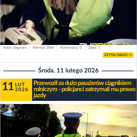
Autor: Dagmara
Kliknięć: 2066
Komentarzy: 0
Zdjęć: 1
CZYTAJ DALEJ >>
Środa, 11 lutego 2026
Przewoził za dużo pasażerów ciągnikiem
11
LUT
rolniczym - policjanci zatrzymali mu prawo
2026
jazdy