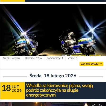
Autor: Dagmara
Kliknięć: 1936
Komentarzy: 1
Zdjęć: 1
CZYTAJ DALEJ >>
Środa, 18 lutego 2026
Wsiadła za kierownicę pijana, swoją
18
LUT
podróż zakończyła na słupie
2026
energetycznym