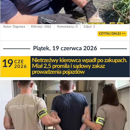
Autor: Dagmara
Kliknięć: 1062
Komentarzy: 0
Zdjęć: 1
CZYTAJ DALEJ >>
Piątek, 19 czerwca 2026
Nietrzeźwy kierowca wpadł po zakupach.
19
CZE
Miał 2,5 promila i sądowy zakaz
2026
prowadzenia pojazdów