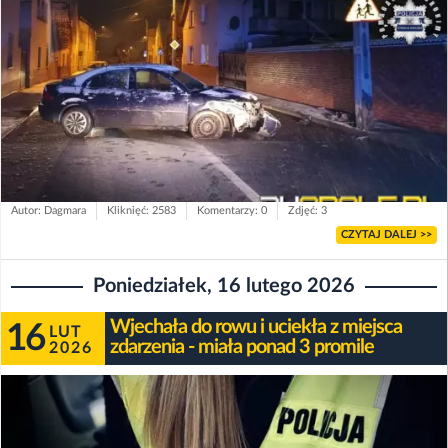
Autor: Dagmara
Kliknięć: 2583
Komentarzy: 0
Zdjęć: 3
CZYTAJ DALEJ >>
Poniedziałek, 16 lutego 2026
Wjechała do rowu i uciekła z miejsca
16
LUT
zdarzenia - miała ponad 3 promile
2026