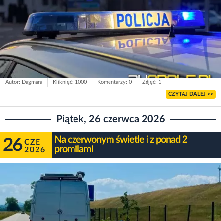
Autor: Dagmara
Kliknięć: 1000
Komentarzy: 0
Zdjęć: 1
CZYTAJ DALEJ >>
Piątek, 26 czerwca 2026
Na czerwonym świetle i z ponad 2
26
CZE
promilami
2026