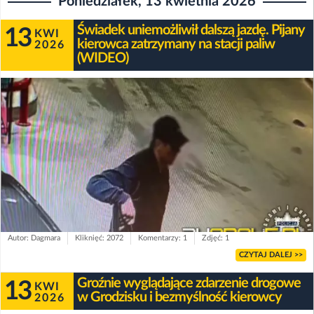
Poniedziałek, 13 kwietnia 2026
Świadek uniemożliwił dalszą jazdę. Pijany
13
KWI
kierowca zatrzymany na stacji paliw
2026
(WIDEO)
Autor: Dagmara
Kliknięć: 2072
Komentarzy: 1
Zdjęć: 1
CZYTAJ DALEJ >>
Groźnie wyglądające zdarzenie drogowe
13
KWI
w Grodzisku i bezmyślność kierowcy
2026