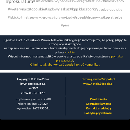
#prokuratura
#śmiertelny-wypadek
#zwierzęta
#ratunek
#mieszkańcy
#weterynarz
#opolskie
#sądowy zakaz
#kpp kluczbork
#strzelce-opolskie
#izbicko
#nietrzezwy-kierowca
#prawo-jazdy
#speed
#drogówka
#kpp strzelce
#pies
Zgodnie z art. 173 ustawy Prawa Telekomunikacyjnego informujemy, że przeglądając tę
stronę wyrażasz zgodę
na zapisywanie na Twoim komputerze niezbędnych do jej poprawnego funkcjonowania
plików
cookie
.
Więcej informacji na temat plików cookie znajdziecie Państwo na stronie
polityka
prywatności
.
Kliknij tutaj, aby wyrazić zgodę i ukryć komunikat.
Copyright © 2006-2026
Strona główna 24opole.pl
by 24opole sp. z o.o.
www.hotele.24opole.pl
v4.30.7
2026-08-06 01:15
użytkownicy on-line: 2780
Panel Klienta
rekord on-line: 129224
Oferta Reklamowa
wyświetleń: 1673753041
Kontakt z redakcją
Polityka prywatności