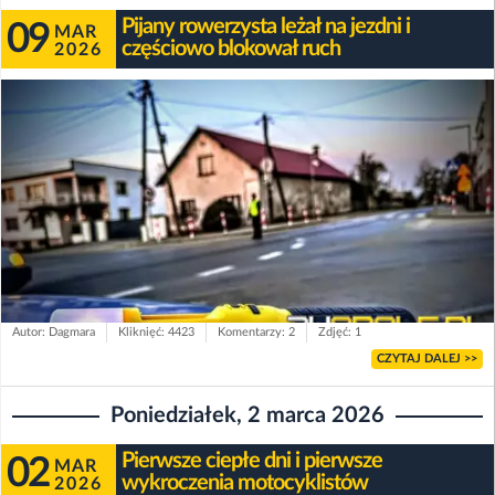
Pijany rowerzysta leżał na jezdni i
09
MAR
częściowo blokował ruch
2026
Autor: Dagmara
Kliknięć: 4423
Komentarzy: 2
Zdjęć: 1
CZYTAJ DALEJ >>
Poniedziałek, 2 marca 2026
Pierwsze ciepłe dni i pierwsze
02
MAR
wykroczenia motocyklistów
2026