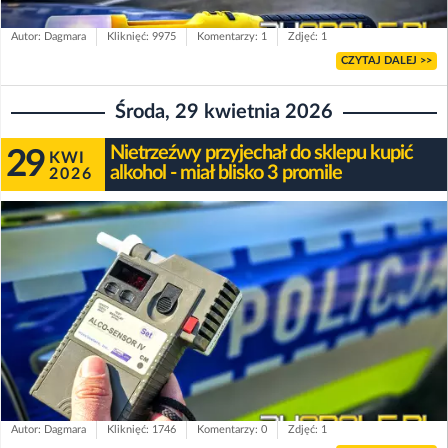
Autor: Dagmara
Kliknięć: 9975
Komentarzy: 1
Zdjęć: 1
CZYTAJ DALEJ >>
Środa, 29 kwietnia 2026
Nietrzeźwy przyjechał do sklepu kupić
29
KWI
alkohol - miał blisko 3 promile
2026
Autor: Dagmara
Kliknięć: 1746
Komentarzy: 0
Zdjęć: 1