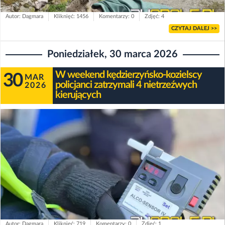
Autor: Dagmara
Kliknięć: 1456
Komentarzy: 0
Zdjęć: 4
CZYTAJ DALEJ >>
Poniedziałek, 30 marca 2026
W weekend kędzierzyńsko-kozielscy
30
MAR
policjanci zatrzymali 4 nietrzeźwych
2026
kierujących
Autor: Dagmara
Kliknięć: 719
Komentarzy: 0
Zdjęć: 1