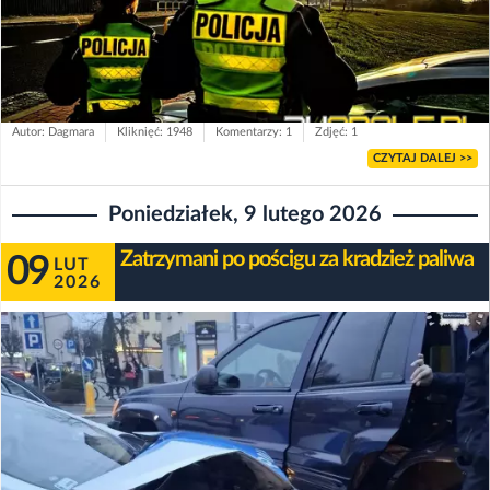
Autor: Dagmara
Kliknięć: 1948
Komentarzy: 1
Zdjęć: 1
CZYTAJ DALEJ >>
Poniedziałek, 9 lutego 2026
Zatrzymani po pościgu za kradzież paliwa
09
LUT
2026