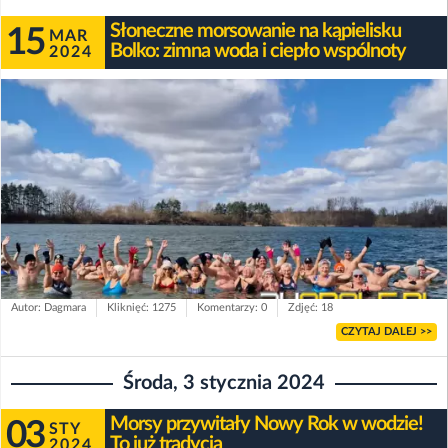
Słoneczne morsowanie na kąpielisku
15
MAR
Bolko: zimna woda i ciepło wspólnoty
2024
Autor: Dagmara
Kliknięć: 1275
Komentarzy: 0
Zdjęć: 18
CZYTAJ DALEJ >>
Środa, 3 stycznia 2024
Morsy przywitały Nowy Rok w wodzie!
03
STY
To już tradycja
2024