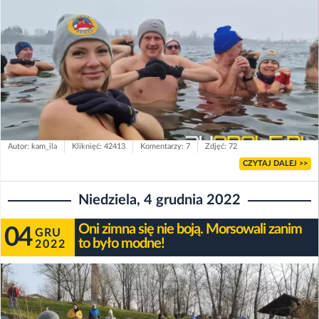
Autor: kam_ila
Kliknięć: 42413
Komentarzy: 7
Zdjęć: 72
CZYTAJ DALEJ >>
Niedziela, 4 grudnia 2022
Oni zimna się nie boją. Morsowali zanim
04
GRU
to było modne!
2022