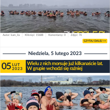
Autor: kam_ila
Kliknięć: 15688
Komentarzy: 0
Zdjęć: 76
CZYTAJ DALEJ >>
Niedziela, 5 lutego 2023
Wielu z nich morsuje już kilkanaście lat.
05
LUT
W grupie wchodzi się raźniej
2023