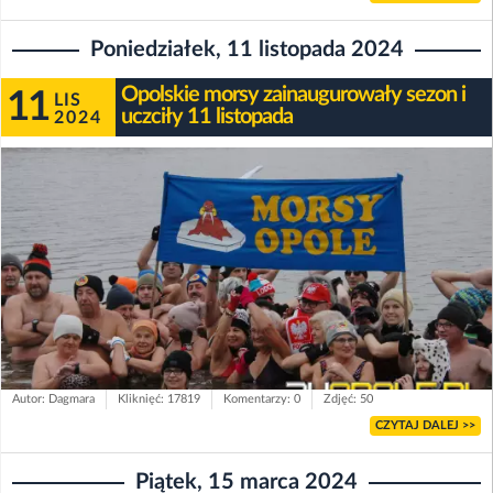
Poniedziałek, 11 listopada 2024
Opolskie morsy zainaugurowały sezon i
11
LIS
uczciły 11 listopada
2024
Autor: Dagmara
Kliknięć: 17819
Komentarzy: 0
Zdjęć: 50
CZYTAJ DALEJ >>
Piątek, 15 marca 2024