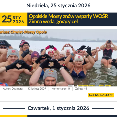
Niedziela, 25 stycznia 2026
Opolskie Morsy znów wsparły WOŚP.
25
STY
Zimna woda, gorący cel
2026
Autor: Dagmara
Kliknięć: 2009
Komentarzy: 0
Zdjęć: 44
CZYTAJ DALEJ >>
Czwartek, 1 stycznia 2026