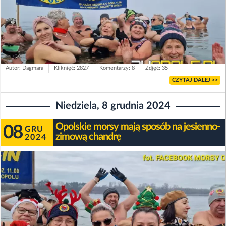
Autor: Dagmara
Kliknięć: 2827
Komentarzy: 8
Zdjęć: 35
CZYTAJ DALEJ >>
Niedziela, 8 grudnia 2024
Opolskie morsy mają sposób na jesienno-
08
GRU
zimową chandrę
2024