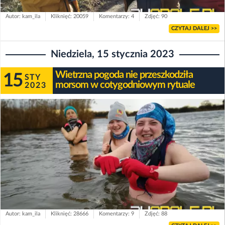
Autor: kam_ila
Kliknięć: 20059
Komentarzy: 4
Zdjęć: 90
CZYTAJ DALEJ >>
Niedziela, 15 stycznia 2023
Wietrzna pogoda nie przeszkodziła
15
STY
morsom w cotygodniowym rytuale
2023
Autor: kam_ila
Kliknięć: 28666
Komentarzy: 9
Zdjęć: 88