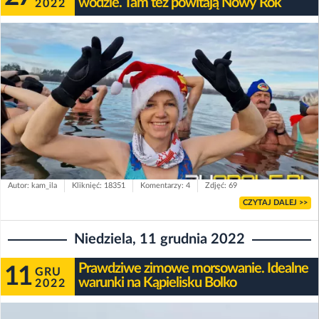
wodzie. Tam też powitają Nowy Rok
2022
Autor: kam_ila
Kliknięć: 18351
Komentarzy: 4
Zdjęć: 69
CZYTAJ DALEJ >>
Niedziela, 11 grudnia 2022
Prawdziwe zimowe morsowanie. Idealne
11
GRU
warunki na Kąpielisku Bolko
2022