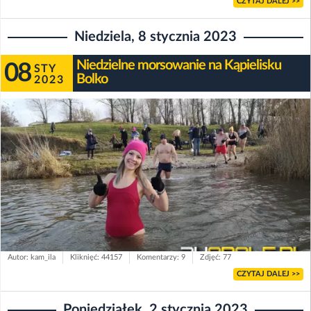
CZYTAJ DALEJ >>
Niedziela, 8 stycznia 2023
Niedzielne morsowanie na Kąpielisku
08
STY
Bolko
2023
Autor: kam_ila
Kliknięć: 44157
Komentarzy: 9
Zdjęć: 77
CZYTAJ DALEJ >>
Poniedziałek, 2 stycznia 2023