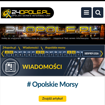
>
>
24opole.pl
Wiadomości
#opolskie morsy
SIERPIEŃ 2026
1
2
3
4
5
6
?
?
?
?
?
?
?
?
?
?
?
?
?
?
?
?
# Opolskie Morsy
Znajdź artykuł