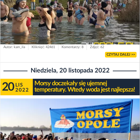
Autor: kam_ila
Kliknięć: 42461
Komentarzy: 8
Zdjęć: 62
CZYTAJ DALEJ >>
Niedziela, 20 listopada 2022
Morsy doczekały się ujemnej
20
LIS
temperatury. Wtedy woda jest najlepsza!
2022