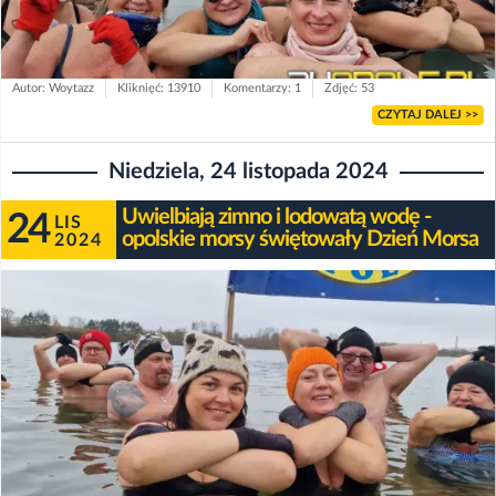
Autor: Woytazz
Kliknięć: 13910
Komentarzy: 1
Zdjęć: 53
CZYTAJ DALEJ >>
Niedziela, 24 listopada 2024
Uwielbiają zimno i lodowatą wodę -
24
LIS
opolskie morsy świętowały Dzień Morsa
2024