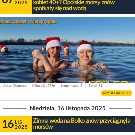
kobiet 40+? Opolskie morsy znów
2025
spotkały się nad wodą
Autor: Dagmara
Kliknięć: 17996
Komentarzy: 3
Zdjęć: 51
CZYTAJ DALEJ >>
Niedziela, 16 listopada 2025
Zimna woda na Bolko znów przyciągnęła
16
LIS
morsów
2025