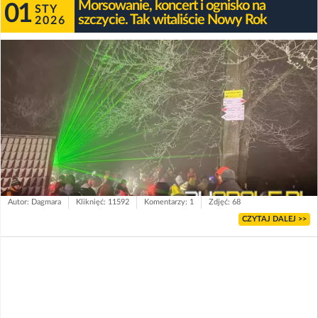
Morsowanie, koncert i ognisko na
01
STY
szczycie. Tak witaliście Nowy Rok
2026
Autor: Dagmara
Kliknięć: 11592
Komentarzy: 1
Zdjęć: 68
CZYTAJ DALEJ >>