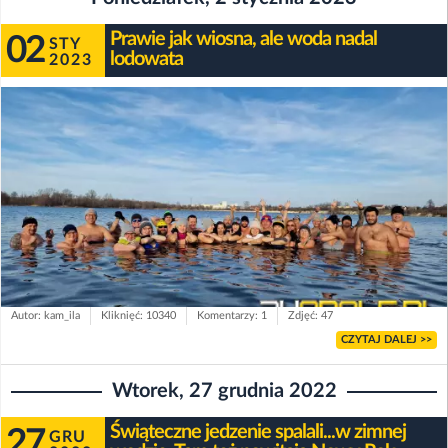
Prawie jak wiosna, ale woda nadal
02
STY
lodowata
2023
Autor: kam_ila
Kliknięć: 10340
Komentarzy: 1
Zdjęć: 47
CZYTAJ DALEJ >>
Wtorek, 27 grudnia 2022
Świąteczne jedzenie spalali...w zimnej
27
GRU