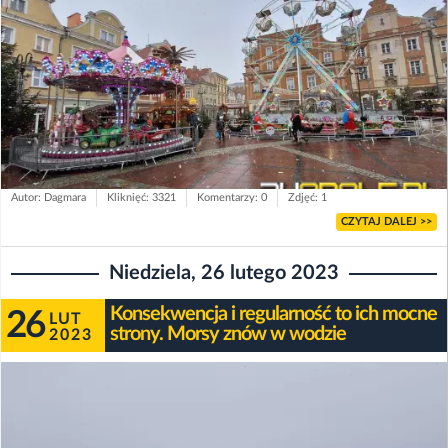
Autor: Dagmara
Kliknięć: 3321
Komentarzy: 0
Zdjęć: 1
CZYTAJ DALEJ >>
Niedziela, 26 lutego 2023
Konsekwencja i regularność to ich mocne
26
LUT
strony. Morsy znów w wodzie
2023