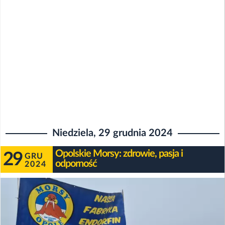
Niedziela, 29 grudnia 2024
Opolskie Morsy: zdrowie, pasja i
29
GRU
odporność
2024