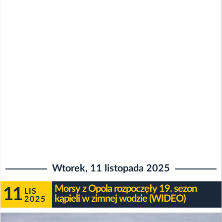
Wtorek, 11 listopada 2025
Morsy z Opola rozpoczęły 19. sezon
11
LIS
kąpieli w zimnej wodzie (WIDEO)
2025