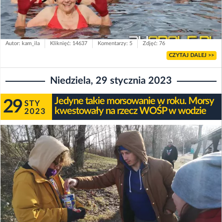
Autor: kam_ila
Kliknięć: 14637
Komentarzy: 5
Zdjęć: 76
CZYTAJ DALEJ >>
Niedziela, 29 stycznia 2023
Jedyne takie morsowanie w roku. Morsy
29
STY
kwestowały na rzecz WOŚP w wodzie
2023