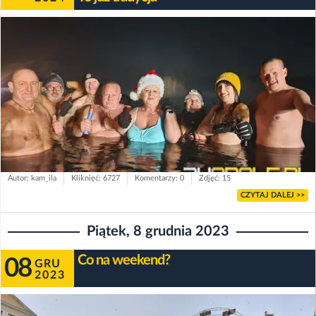
Autor: kam_ila
Kliknięć: 6727
Komentarzy: 0
Zdjęć: 15
CZYTAJ DALEJ >>
Piątek, 8 grudnia 2023
Co na weekend?
08
GRU
2023