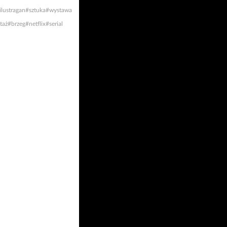
ilustragan
#sztuka
#wystawa
taż
#brzeg
#netflix
#serial