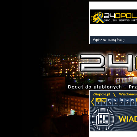
>
24opole.pl
Wiadomoś
1
2
3
4
5
6
?