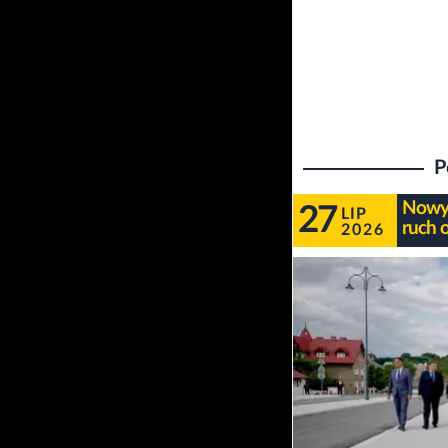
P
Nowy 
27
LIP
ruch 
2026