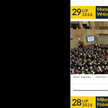
Moraw
29
LIP
Wnios
2026
Autor: Dagmara
Kliknięć: 
Milio
28
LIP
Późni
2026