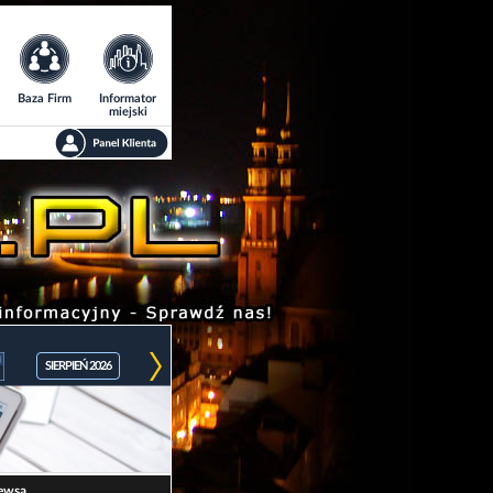
Baza Firm
Informator
miejski
SIERPIEŃ 2026
ewsa