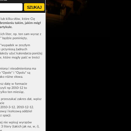
lub kilka słów, które Cię
brzmieniu takim, jakim mógł
artykule.
ich liter, np. ten sam wyraz z
ś" będzie pominięty.
u "wypadek w zeszłym
e przyniosą żadnych
Należy użyć kalendarza poniżej
ów, które mogły paść w treści
niona i nieodmieniona ma
p "Opole" i "Opolu" są
ako różne słowa.
esz datę w formacie
zyli np 2010-12 to
tylko ten miesiąc.
z przeszukać zakres dat, wpisz
cie
 2010-3-12, 2010-12-12.
ową i końcową oddziel
z spacji.
zej nie wpisuj wyrazów
 3 litery (takich jak
na
,
w
,
i
),
e.