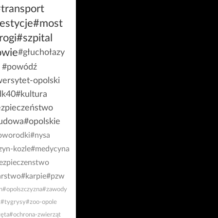
transport
estycje
#most
rogi
#szpital
owie
#głuchołazy
#powódź
ersytet-opolski
dk40
#kultura
zpieczeństwo
udowa
#opolskie
oworodki
#nysa
zyn-kozle
#medycyna
ezpieczenstwo
rstwo
#karpie
#pzw
n
#opolszczyzna
#zawody
t
#tygrysy
#zoo-opole
ęta
#ochrona-zwierząt