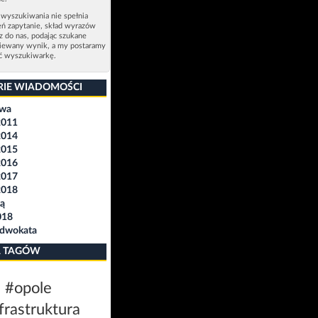
 wyszukiwania nie spełnia
eń zapytanie, skład wyrazów
sz do nas, podając szukane
ziewany wynik, a my postaramy
ić wyszukiwarkę.
RIE WIADOMOŚCI
awa
2011
2014
2015
2016
2017
2018
ą
018
Adwokata
 TAGÓW
#opole
frastruktura