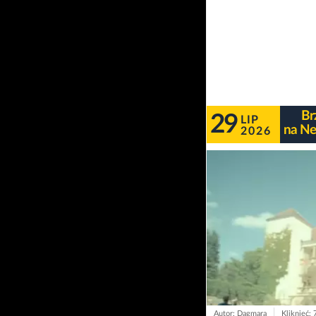
Br
29
LIP
na Ne
2026
Autor: Dagmara
Kliknięć: 