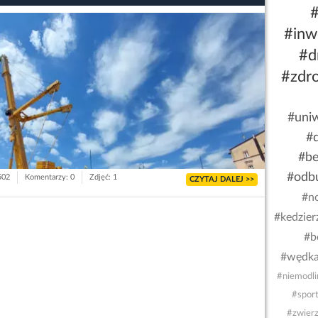
#
#inw
#d
#zdr
#uniw
#
#be
#odb
502
Komentarzy: 0
Zdjęć: 1
CZYTAJ DALEJ >>
#n
#kedzier
#b
#wędka
#niemodli
#spor
#zwierz