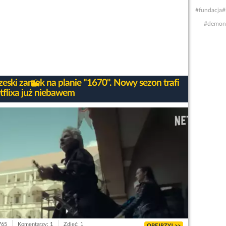
#fundacja
#
#demon
zeski zamek na planie "1670". Nowy sezon trafi
tflixa już niebawem
765
Komentarzy: 1
Zdjęć: 1
OBEJRZYJ >>