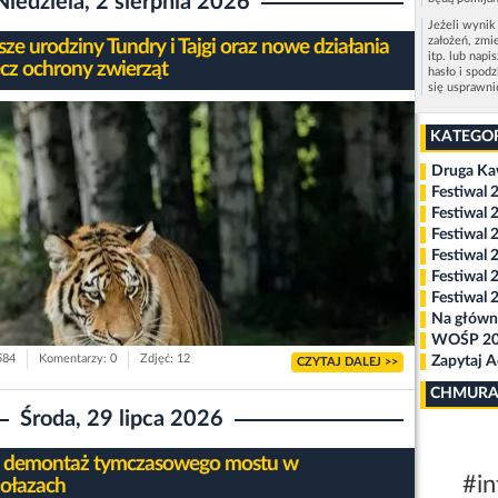
Niedziela, 2 sierpnia 2026
Jeżeli wynik
założeń, zmi
ze urodziny Tundry i Tajgi oraz nowe działania
itp. lub napi
ecz ochrony zwierząt
hasło i spod
się usprawn
KATEGO
Druga K
Festiwal 
Festiwal 
Festiwal 
Festiwal 
Festiwal 
Festiwal 
Na główn
WOŚP 2
584
Komentarzy: 0
Zdjęć: 12
Zapytaj 
CZYTAJ DALEJ >>
CHMURA
Środa, 29 lipca 2026
 demontaż tymczasowego mostu w
#in
ołazach