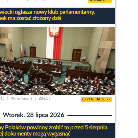
iecki ogłasza nowy klub parlamentarny.
ek ma zostać złożony dziś
415
Komentarzy: 2
Zdjęć: 1
CZYTAJ DALEJ >>
Wtorek, 28 lipca 2026
ny Polaków powinny zrobić to przed 5 sierpnia.
ej dokumenty mogą wygasnąć