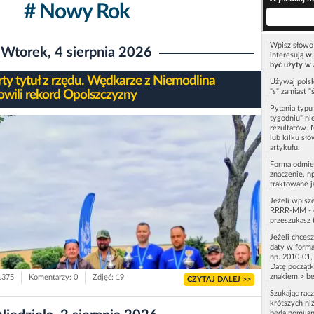
# Nowy Rok
Wpisz słowo 
Wtorek, 4 sierpnia 2026
interesują
w 
być użyty w 
ty tytuł z rzędu. Wędkarze z Niemodlina
Używaj polsk
"s" zamiast "
owili rekord Opolszczyzny
Pytania typ
tygodniu" ni
rezultatów. 
lub kilku sł
artykułu.
Forma odmie
znaczenie, n
traktowane j
Jeżeli wpisz
RRRR-MM - c
przeszukasz 
Jeżeli chces
daty w forma
np. 2010-01,
Datę początk
znakiem > be
 1375
Komentarzy: 0
Zdjęć: 19
CZYTAJ DALEJ >>
Szukając rac
krótszych niż
będą pomijan