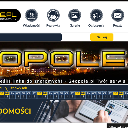
Wiadomości
Rozrywka
Galerie
Ogłoszenia
Poczta
Szukaj
>
ci
#nowy rok
?
?
?
?
?
?
?
?
?
?
?
?
?
?
?
?
?
?
?
?
?
?
?
?
Wyszukaj n