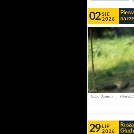
Pierws
02
SIE
na rz
2026
Autor: Dagmara
Kliknięć: 
Rusza
29
LIP
Głuch
2026