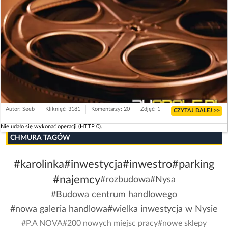
Autor: Seeb
Kliknięć: 3181
Komentarzy: 20
Zdjęć: 1
CZYTAJ DALEJ >>
Nie udało się wykonać operacji (HTTP 0).
CHMURA TAGÓW
#karolinka
#inwestycja
#inwestro
#parking
#najemcy
#rozbudowa
#Nysa
#Budowa centrum handlowego
#nowa galeria handlowa
#wielka inwestycja w Nysie
#P.A NOVA
#200 nowych miejsc pracy
#nowe sklepy