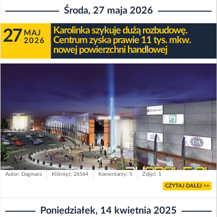
Środa, 27 maja 2026
Karolinka szykuje dużą rozbudowę.
27
MAJ
Centrum zyska prawie 11 tys. mkw.
2026
nowej powierzchni handlowej
Autor: Dagmara
Kliknięć: 26564
Komentarzy: 5
Zdjęć: 1
CZYTAJ DALEJ >>
Poniedziałek, 14 kwietnia 2025