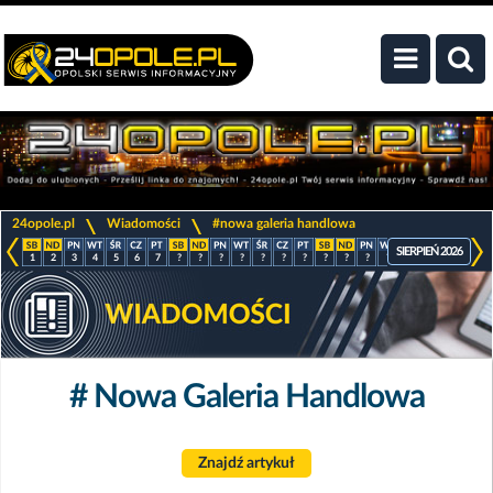
>
>
24opole.pl
Wiadomości
#nowa galeria handlowa
SIERPIEŃ 2026
1
2
3
4
5
6
7
?
?
?
?
?
?
?
?
?
?
?
?
?
?
?
# Nowa Galeria Handlowa
Znajdź artykuł