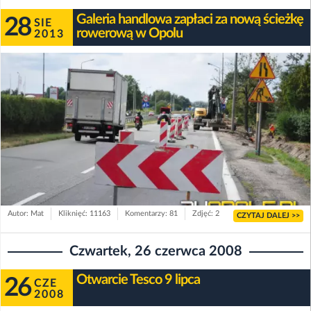
Galeria handlowa zapłaci za nową ścieżkę
28
SIE
rowerową w Opolu
2013
Autor: Mat
Kliknięć: 11163
Komentarzy: 81
Zdjęć: 2
CZYTAJ DALEJ >>
Czwartek, 26 czerwca 2008
Otwarcie Tesco 9 lipca
26
CZE
2008