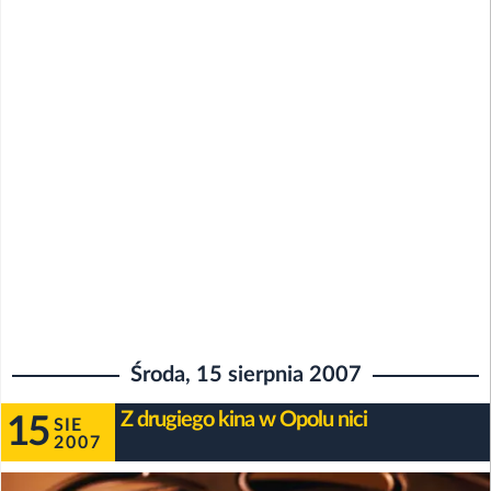
Środa, 15 sierpnia 2007
Z drugiego kina w Opolu nici
15
SIE
2007