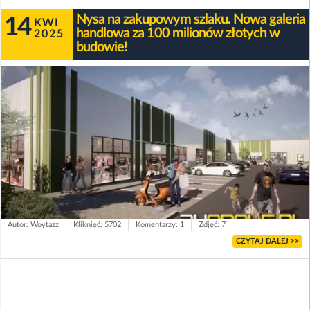
Nysa na zakupowym szlaku. Nowa galeria
14
KWI
handlowa za 100 milionów złotych w
2025
budowie!
Autor: Woytazz
Kliknięć: 5702
Komentarzy: 1
Zdjęć: 7
CZYTAJ DALEJ >>