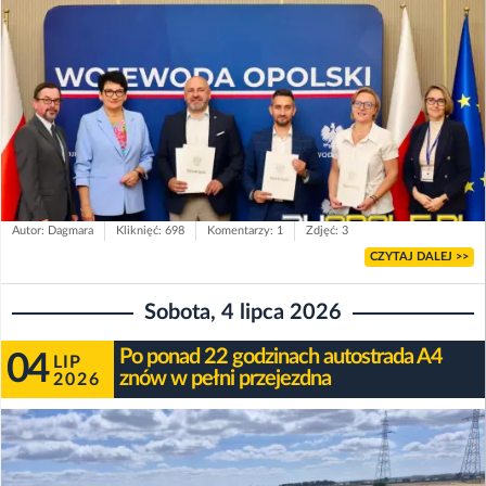
Autor: Dagmara
Kliknięć: 698
Komentarzy: 1
Zdjęć: 3
CZYTAJ DALEJ >>
Sobota, 4 lipca 2026
Po ponad 22 godzinach autostrada A4
04
LIP
znów w pełni przejezdna
2026