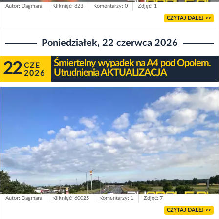
Autor: Dagmara
Kliknięć: 823
Komentarzy: 0
Zdjęć: 1
CZYTAJ DALEJ >>
Poniedziałek, 22 czerwca 2026
Śmiertelny wypadek na A4 pod Opolem.
22
CZE
Utrudnienia AKTUALIZACJA
2026
Autor: Dagmara
Kliknięć: 60025
Komentarzy: 1
Zdjęć: 7
CZYTAJ DALEJ >>