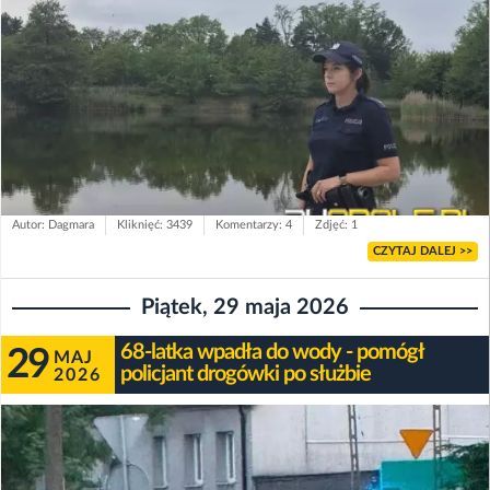
Autor: Dagmara
Kliknięć: 3439
Komentarzy: 4
Zdjęć: 1
CZYTAJ DALEJ >>
Piątek, 29 maja 2026
68-latka wpadła do wody - pomógł
29
MAJ
policjant drogówki po służbie
2026