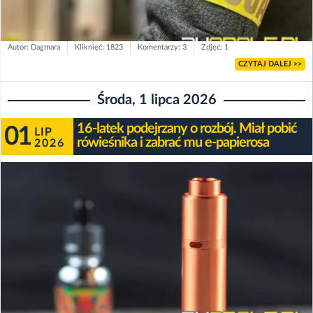
Autor: Dagmara
Kliknięć: 1823
Komentarzy: 3
Zdjęć: 1
CZYTAJ DALEJ >>
Środa, 1 lipca 2026
16-latek podejrzany o rozbój. Miał pobić
01
LIP
rówieśnika i zabrać mu e-papierosa
2026