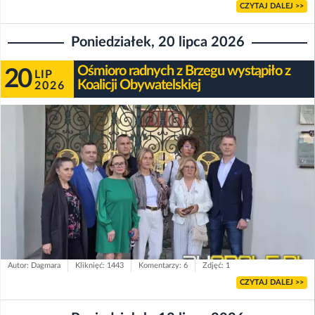
CZYTAJ DALEJ >>
Poniedziałek, 20 lipca 2026
Ośmioro radnych z Brzegu wystąpiło z
20
LIP
Koalicji Obywatelskiej
2026
Autor: Dagmara
Kliknięć: 1443
Komentarzy: 6
Zdjęć: 1
CZYTAJ DALEJ >>