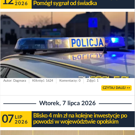
12
Pomógł sygnał od świadka
2026
Autor: Dagmara
Kliknięć: 1624
Komentarzy: 0
Zdjęć: 1
CZYTAJ DALEJ >>
Wtorek, 7 lipca 2026
Blisko 4 mln zł na kolejne inwestycje po
07
LIP
powodzi w województwie opolskim
2026