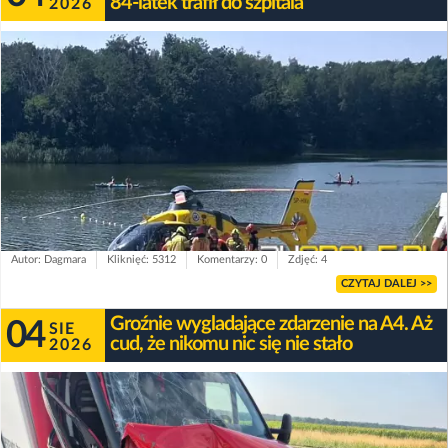
84-latek trafił do szpitala
2026
Autor: Dagmara
Kliknięć: 5312
Komentarzy: 0
Zdjęć: 4
CZYTAJ DALEJ >>
Groźnie wygladające zdarzenie na A4. Aż
04
SIE
cud, że nikomu nic się nie stało
2026