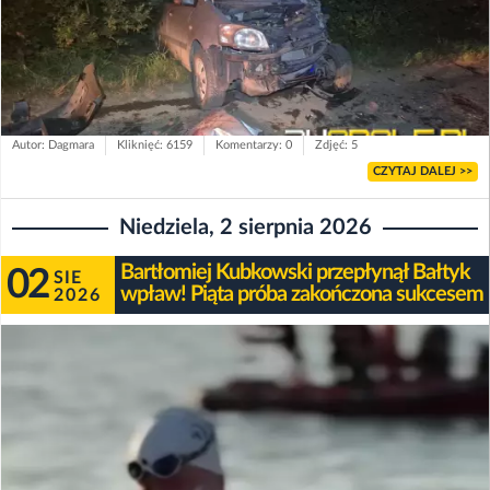
Autor: Dagmara
Kliknięć: 6159
Komentarzy: 0
Zdjęć: 5
CZYTAJ DALEJ >>
Niedziela, 2 sierpnia 2026
Bartłomiej Kubkowski przepłynął Bałtyk
02
SIE
wpław! Piąta próba zakończona sukcesem
2026