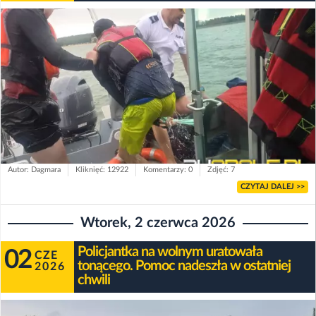
Autor: Dagmara
Kliknięć: 12922
Komentarzy: 0
Zdjęć: 7
CZYTAJ DALEJ >>
Wtorek, 2 czerwca 2026
Policjantka na wolnym uratowała
02
CZE
tonącego. Pomoc nadeszła w ostatniej
2026
chwili