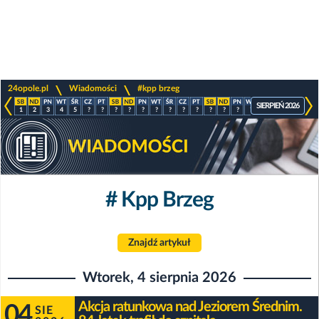
>
>
24opole.pl
Wiadomości
#kpp brzeg
SIERPIEŃ 2026
1
2
3
4
5
?
?
?
?
?
?
?
?
?
?
?
?
?
?
?
?
?
# Kpp Brzeg
Znajdź artykuł
Wtorek, 4 sierpnia 2026
Akcja ratunkowa nad Jeziorem Średnim.
04
SIE