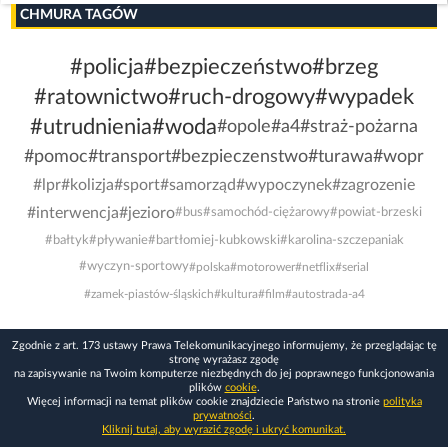
CHMURA TAGÓW
#policja
#bezpieczeństwo
#brzeg
#ratownictwo
#ruch-drogowy
#wypadek
#utrudnienia
#woda
#opole
#a4
#straż-pożarna
#pomoc
#transport
#bezpieczenstwo
#turawa
#wopr
#lpr
#kolizja
#sport
#samorząd
#wypoczynek
#zagrozenie
#interwencja
#jezioro
#bus
#samochód-ciężarowy
#powiat-brzeski
#bałtyk
#pływanie
#bartłomiej-kubkowski
#karolina-szczepaniak
#wyczyn-sportowy
#polska
#motorower
#netflix
#serial
#zamek-piastów-śląskich
#kultura
#film
#autostrada-a4
Zgodnie z art. 173 ustawy Prawa Telekomunikacyjnego informujemy, że przeglądając tę
stronę wyrażasz zgodę
na zapisywanie na Twoim komputerze niezbędnych do jej poprawnego funkcjonowania
plików
cookie
.
Więcej informacji na temat plików cookie znajdziecie Państwo na stronie
polityka
prywatności
.
Kliknij tutaj, aby wyrazić zgodę i ukryć komunikat.