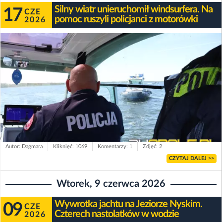
Silny wiatr unieruchomił windsurfera. Na
17
CZE
pomoc ruszyli policjanci z motorówki
2026
Autor: Dagmara
Kliknięć: 1069
Komentarzy: 1
Zdjęć: 2
CZYTAJ DALEJ >>
Wtorek, 9 czerwca 2026
Wywrotka jachtu na Jeziorze Nyskim.
09
CZE
Czterech nastolatków w wodzie
2026