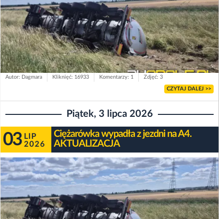
Autor: Dagmara
Kliknięć: 16933
Komentarzy: 1
Zdjęć: 3
CZYTAJ DALEJ >>
Piątek, 3 lipca 2026
Ciężarówka wypadła z jezdni na A4.
03
LIP
AKTUALIZACJA
2026