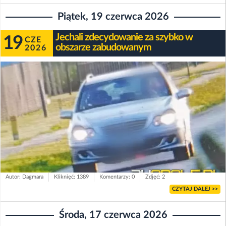
Piątek, 19 czerwca 2026
Jechali zdecydowanie za szybko w
19
CZE
obszarze zabudowanym
2026
Autor: Dagmara
Kliknięć: 1389
Komentarzy: 0
Zdjęć: 2
CZYTAJ DALEJ >>
Środa, 17 czerwca 2026