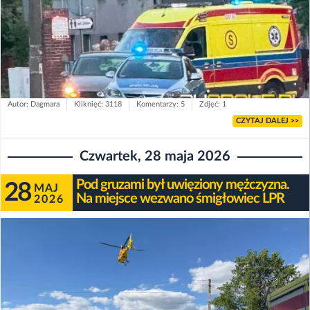
Autor: Dagmara
Kliknięć: 3118
Komentarzy: 5
Zdjęć: 1
CZYTAJ DALEJ >>
Czwartek, 28 maja 2026
Pod gruzami był uwięziony mężczyzna.
28
MAJ
Na miejsce wezwano śmigłowiec LPR
2026