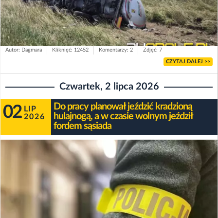
Autor: Dagmara
Kliknięć: 12452
Komentarzy: 2
Zdjęć: 7
CZYTAJ DALEJ >>
Czwartek, 2 lipca 2026
Do pracy planował jeździć kradzioną
02
LIP
hulajnogą, a w czasie wolnym jeździł
2026
fordem sąsiada