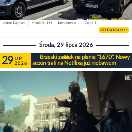
Autor: Dagmara
Kliknięć: 1164
Komentarzy: 1
Zdjęć: 1
CZYTAJ DALEJ >>
Środa, 29 lipca 2026
Brzeski zamek na planie "1670". Nowy
29
LIP
sezon trafi na Netflixa już niebawem
2026