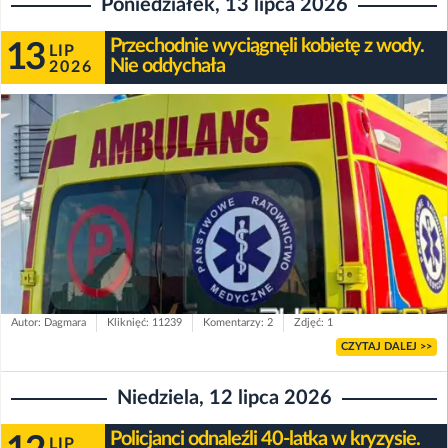
Poniedziałek, 13 lipca 2026
Przechodnie wyciągnęli kobietę z wody.
13
LIP
Nie oddychała
2026
Autor: Dagmara
Kliknięć: 11239
Komentarzy: 2
Zdjęć: 1
CZYTAJ DALEJ >>
Niedziela, 12 lipca 2026
Policjanci odnaleźli 40-latka w kryzysie.
LIP