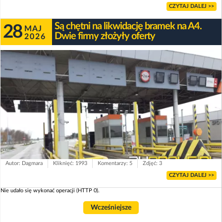
CZYTAJ DALEJ >>
Są chętni na likwidację bramek na A4.
28
MAJ
Dwie firmy złożyły oferty
2026
Autor: Dagmara
Kliknięć: 1993
Komentarzy: 5
Zdjęć: 3
CZYTAJ DALEJ >>
Nie udało się wykonać operacji (HTTP 0).
Wcześniejsze