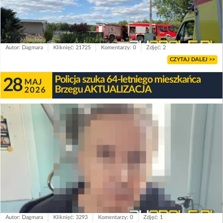
Autor: Dagmara
Kliknięć: 21725
Komentarzy: 0
Zdjęć: 2
CZYTAJ DALEJ >>
Policja szuka 64-letniego mieszkańca
28
MAJ
Brzegu AKTUALIZACJA
2026
Autor: Dagmara
Kliknięć: 3293
Komentarzy: 0
Zdjęć: 1