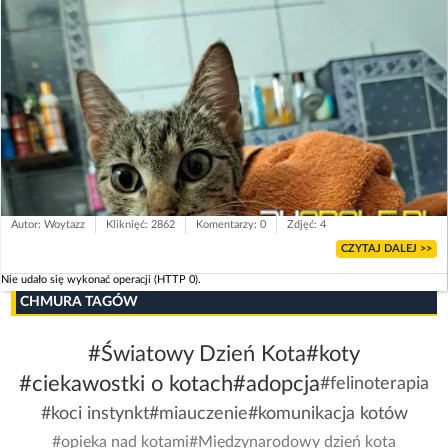
Autor: Woytazz
Kliknięć: 2862
Komentarzy: 0
Zdjęć: 4
CZYTAJ DALEJ >>
Nie udało się wykonać operacji (HTTP 0).
CHMURA TAGÓW
#Światowy Dzień Kota
#koty
#ciekawostki o kotach
#adopcja
#felinoterapia
#koci instynkt
#miauczenie
#komunikacja kotów
#opieka nad kotami
#Międzynarodowy dzień kota