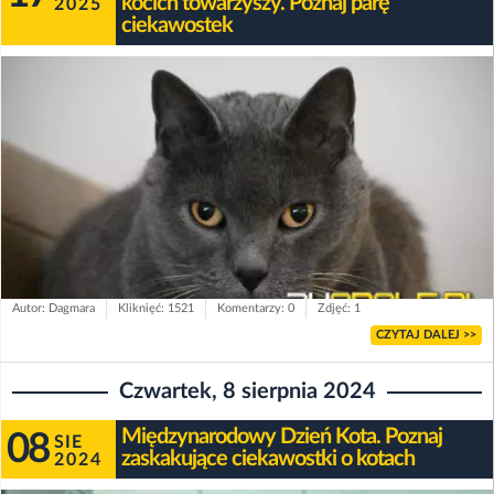
kocich towarzyszy. Poznaj parę
2025
ciekawostek
Autor: Dagmara
Kliknięć: 1521
Komentarzy: 0
Zdjęć: 1
CZYTAJ DALEJ >>
Czwartek, 8 sierpnia 2024
Międzynarodowy Dzień Kota. Poznaj
08
SIE
zaskakujące ciekawostki o kotach
2024