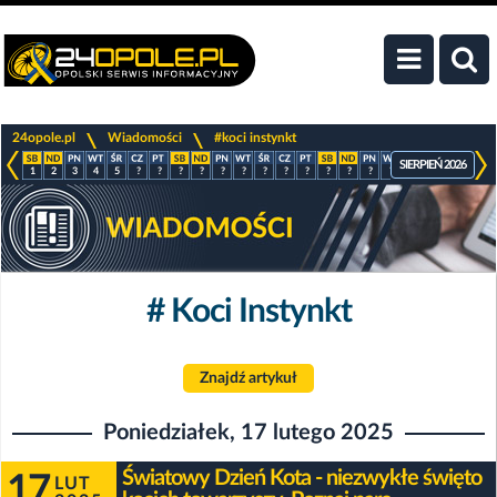
>
>
24opole.pl
Wiadomości
#koci instynkt
SIERPIEŃ 2026
1
2
3
4
5
?
?
?
?
?
?
?
?
?
?
?
?
?
?
?
?
?
# Koci Instynkt
Znajdź artykuł
Poniedziałek, 17 lutego 2025
Światowy Dzień Kota - niezwykłe święto
17
LUT