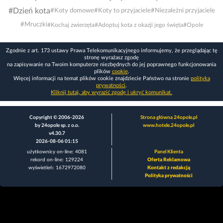
#Dzień kota
#Koty domowe
#Koty to przyjaciele
#Niezależni przyjaciele
#Mruczki
#Kochaj zwierzęta
#Adoptuj kota z okazji jego święta
#Opole
Zgodnie z art. 173 ustawy Prawa Telekomunikacyjnego informujemy, że przeglądając tę
stronę wyrażasz zgodę
na zapisywanie na Twoim komputerze niezbędnych do jej poprawnego funkcjonowania
plików
cookie
.
Więcej informacji na temat plików cookie znajdziecie Państwo na stronie
polityka
prywatności
.
Kliknij tutaj, aby wyrazić zgodę i ukryć komunikat.
Copyright © 2006-2026
Strona główna 24opole.pl
by 24opole sp. z o.o.
www.hotele.24opole.pl
v4.30.7
2026-08-06 01:15
użytkownicy on-line: 4081
Panel Klienta
rekord on-line: 129224
Oferta Reklamowa
wyświetleń: 1672972080
Kontakt z redakcją
Polityka prywatności