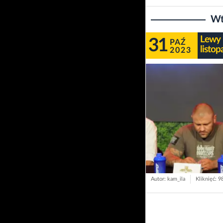
Wt
Lewy 
31
PAŹ
listop
2023
Autor: kam_ila
Kliknięć: 9