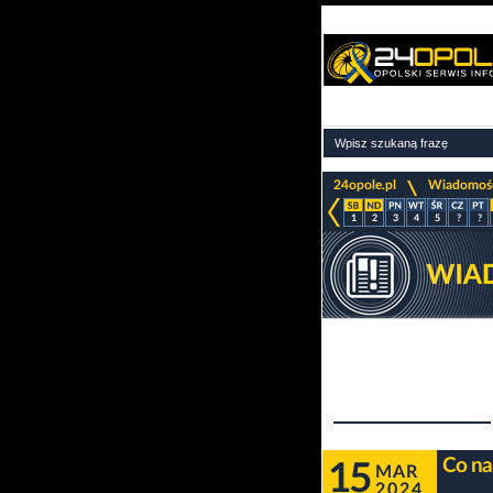
>
24opole.pl
Wiadomoś
1
2
3
4
5
?
?
Co na
15
MAR
2024