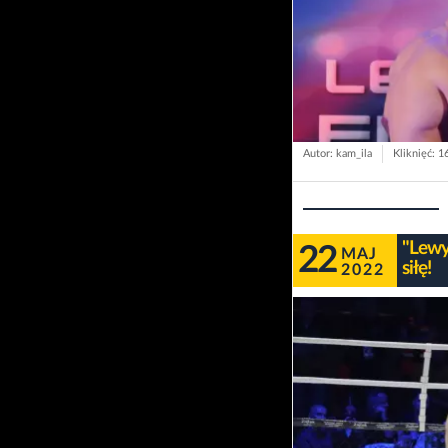
Autor: kam_ila
Kliknięć: 1
"Lewy
22
MAJ
siłę!
2022