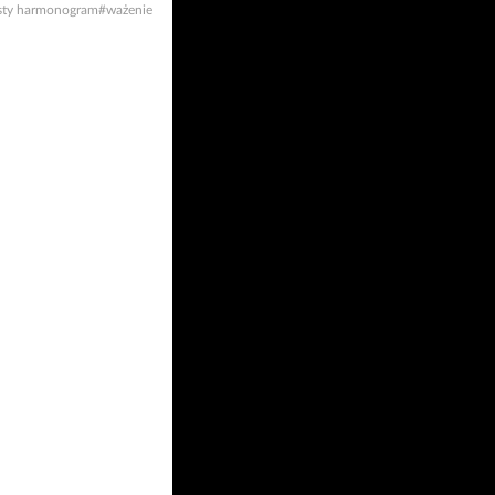
sty harmonogram
#ważenie