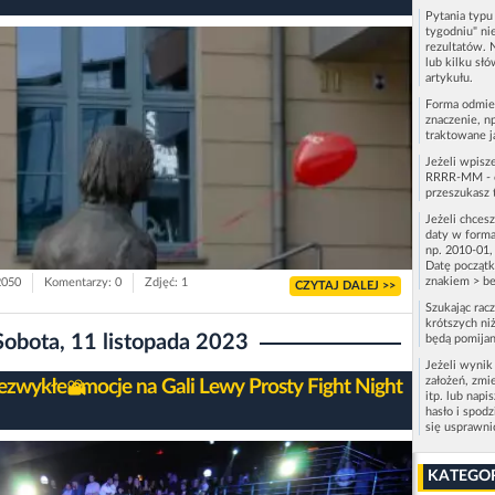
Pytania typ
tygodniu" ni
rezultatów. 
lub kilku sł
artykułu.
Forma odmie
znaczenie, n
traktowane j
Jeżeli wpisz
RRRR-MM - c
przeszukasz 
Jeżeli chces
daty w forma
np. 2010-01,
Datę początk
znakiem > be
2050
Komentarzy: 0
Zdjęć: 1
CZYTAJ DALEJ >>
Szukając rac
krótszych niż
Sobota, 11 listopada 2023
będą pomijan
Jeżeli wynik
założeń, zmi
ezwykłe emocje na Gali Lewy Prosty Fight Night
itp. lub napi
hasło i spod
się usprawn
KATEGO