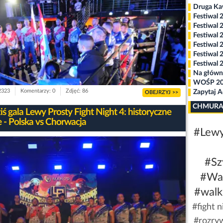
Druga K
Festiwal 
Festiwal 
Festiwal 
Festiwal 
Festiwal 
Festiwal 
Na główn
WOŚP 2
2323
Komentarzy: 0
Zdjęć: 86
Zapytaj 
OBEJRZYJ >>
CHMURA
iś gala Lewy Prosty Fight Night 4: historyczne
e - Polska vs Chorwacja
#Lewy
#Sz
#Wa
#walk
#fight n
#rozry