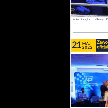
Autor: kam_ila
Kliknięć: 1
Zawod
21
MAJ
oficj
2022