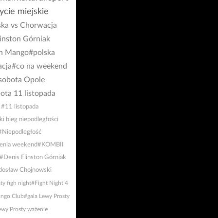
ycie miejskie
ska vs Chorwacja
inston Górniak
un Mango
#polska
cja
#co na weekend
sobota Opole
ota 11 listopada
#11 listopada
ki bieg niepodległości
#Niepodległość
enia weekend
#KOMBII
#Denis Flinston Górniak
dosław Chojnowski
y figh night
#Fight Night 4
ngo Club
#gala Lewy Prosty
wy Prosty ważenie