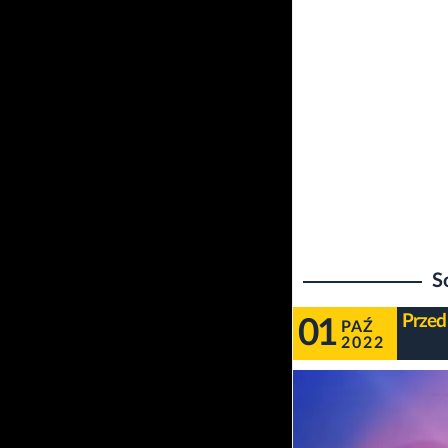
S
Przed
01
PAŹ
2022