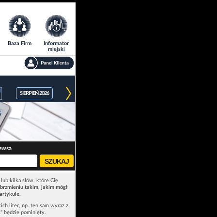
Baza Firm
Informator
miejski
SIERPIEŃ 2026
ewsa
lub kilka słów, które Cię
brzmieniu takim, jakim mógł
artykule.
ich liter, np. ten sam wyraz z
ś" będzie pominięty.