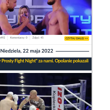
6492
Komentarzy: 0
Zdjęć: 45
CZYTAJ DALEJ >>
Niedziela, 22 maja 2022
 Prosty Fight Night" za nami. Opolanie pokazali