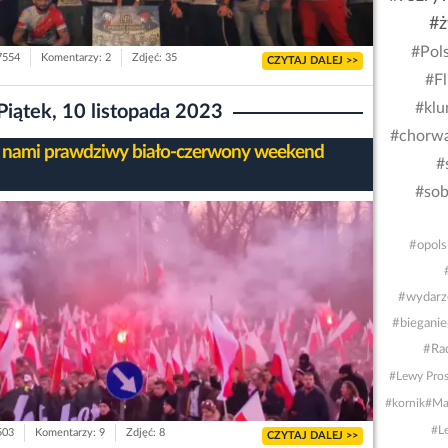
#ż
#Pol
 7554
Komentarzy: 2
Zdjęć: 35
CZYTAJ DALEJ >>
#Fl
#kl
Piątek, 10 listopada 2023
#chorwa
 nami prawdziwy biało-czerwony weekend
#
#sob
#opols
#wydarz
#bieganie
#Ra
#Lewy Prost
#kornik
#Ma
#Le
503
Komentarzy: 9
Zdjęć: 8
CZYTAJ DALEJ >>