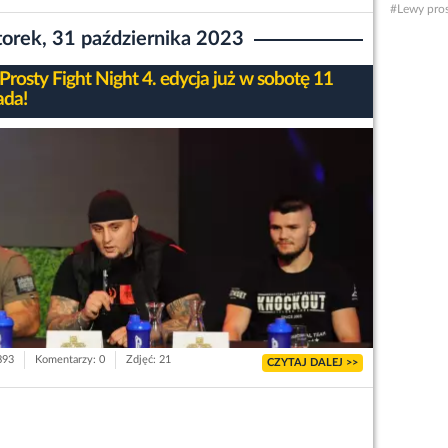
#Lewy pro
orek, 31 października 2023
Prosty Fight Night 4. edycja już w sobotę 11
ada!
893
Komentarzy: 0
Zdjęć: 21
CZYTAJ DALEJ >>