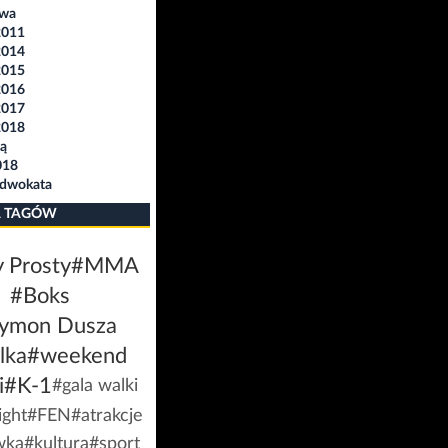
awa
2011
2014
2015
2016
2017
2018
ą
018
Adwokata
 TAGÓW
 Prosty
#MMA
#Boks
ymon Dusza
lka
#weekend
i
#K-1
#gala walki
ight
#FEN
#atrakcje
wka
#kultura
#sport