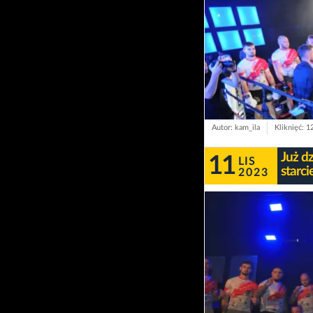
Autor: kam_ila
Kliknięć: 1
Już dz
11
LIS
starci
2023