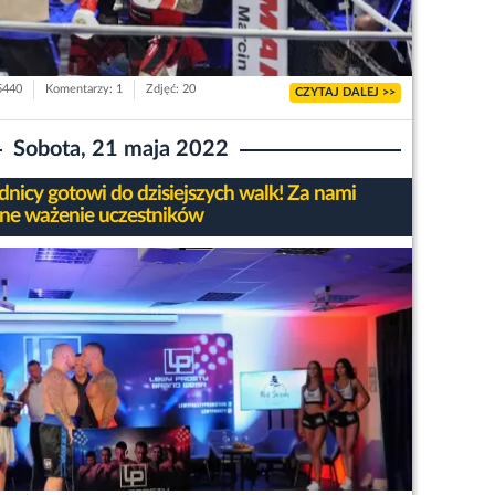
5440
Komentarzy: 1
Zdjęć: 20
CZYTAJ DALEJ >>
Sobota, 21 maja 2022
nicy gotowi do dzisiejszych walk! Za nami
alne ważenie uczestników