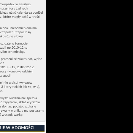
u "wypadek w zeszłym
e przyniosą żadnych
Należy użyć kalendarza poniżej
ów, które mogły paść w treści
niona i nieodmieniona ma
p "Opole" i "Opolu" są
ako różne słowa.
esz datę w formacie
zyli np 2010-12 to
tylko ten miesiąc.
z przeszukać zakres dat, wpisz
cie
 2010-3-12, 2010-12-12.
ową i końcową oddziel
z spacji.
zej nie wpisuj wyrazów
 3 litery (takich jak
na
,
w
,
i
),
e.
 wyszukiwania nie spełnia
eń zapytanie, skład wyrazów
sz do nas, podając szukane
ziewany wynik, a my postaramy
ić wyszukiwarkę.
RIE WIADOMOŚCI