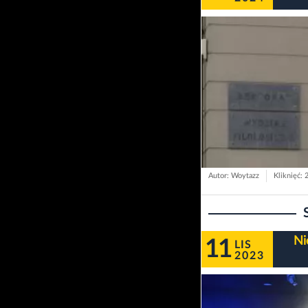
Autor: Woytazz
Kliknięć: 
Ni
11
LIS
2023