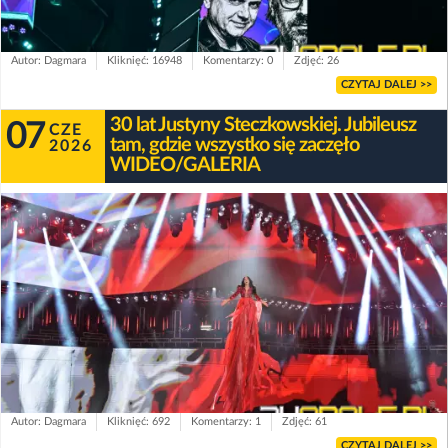
Autor: Dagmara
Kliknięć: 16948
Komentarzy: 0
Zdjęć: 26
CZYTAJ DALEJ >>
30 lat Justyny Steczkowskiej. Jubileusz
07
CZE
tam, gdzie wszystko się zaczęło
2026
WIDEO/GALERIA
Autor: Dagmara
Kliknięć: 692
Komentarzy: 1
Zdjęć: 61
CZYTAJ DALEJ >>