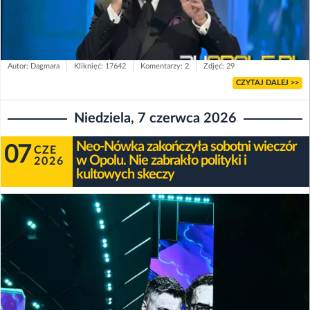
Autor: Dagmara
Kliknięć: 17642
Komentarzy: 2
Zdjęć: 29
CZYTAJ DALEJ >>
Niedziela, 7 czerwca 2026
Neo-Nówka zakończyła sobotni wieczór
07
CZE
w Opolu. Nie zabrakło polityki i
2026
kultowych skeczy