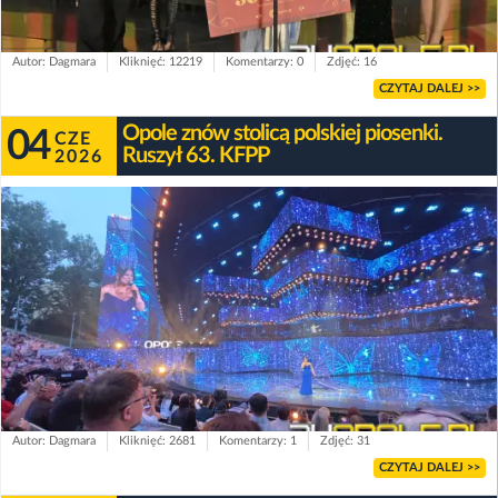
Autor: Dagmara
Kliknięć: 12219
Komentarzy: 0
Zdjęć: 16
CZYTAJ DALEJ >>
Opole znów stolicą polskiej piosenki.
04
CZE
Ruszył 63. KFPP
2026
Autor: Dagmara
Kliknięć: 2681
Komentarzy: 1
Zdjęć: 31
CZYTAJ DALEJ >>