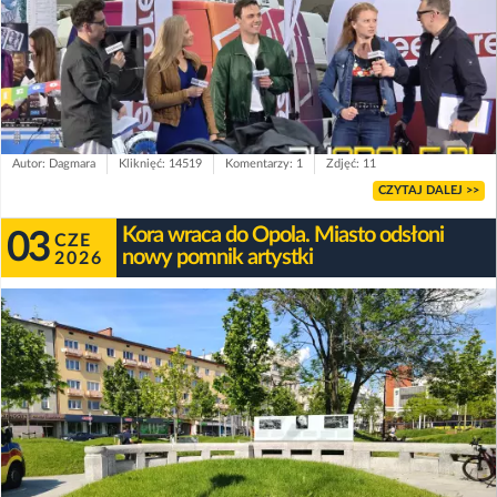
Autor: Dagmara
Kliknięć: 14519
Komentarzy: 1
Zdjęć: 11
CZYTAJ DALEJ >>
Kora wraca do Opola. Miasto odsłoni
03
CZE
nowy pomnik artystki
2026