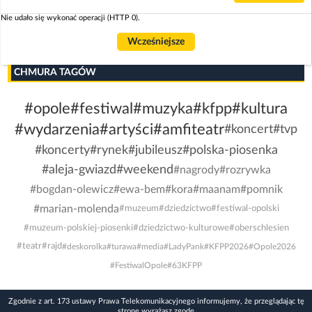
Nie udało się wykonać operacji (HTTP 0).
Wcześniejsze
CHMURA TAGÓW
#opole
#festiwal
#muzyka
#kfpp
#kultura
#wydarzenia
#artyści
#amfiteatr
#koncert
#tvp
#koncerty
#rynek
#jubileusz
#polska-piosenka
#aleja-gwiazd
#weekend
#nagrody
#rozrywka
#bogdan-olewicz
#ewa-bem
#kora
#maanam
#pomnik
#marian-molenda
#muzeum
#dziedzictwo
#festiwal-opolski
#muzeum-polskiej-piosenki
#dziedzictwo-kulturowe
#oberschlesien
#teatr
#rajd
#deskorolka
#turawa
#media
#LadyPank
#KFPP2026
#Opole2026
#FestiwalOpole
#63KFPP
Zgodnie z art. 173 ustawy Prawa Telekomunikacyjnego informujemy, że przeglądając tę
stronę wyrażasz zgodę