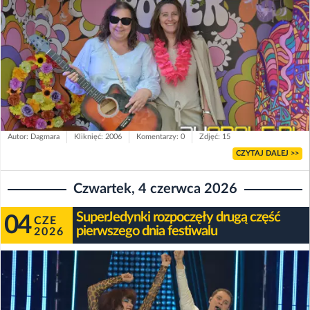
Autor: Dagmara
Kliknięć: 2006
Komentarzy: 0
Zdjęć: 15
CZYTAJ DALEJ >>
Czwartek, 4 czerwca 2026
SuperJedynki rozpoczęły drugą część
04
CZE
pierwszego dnia festiwalu
2026