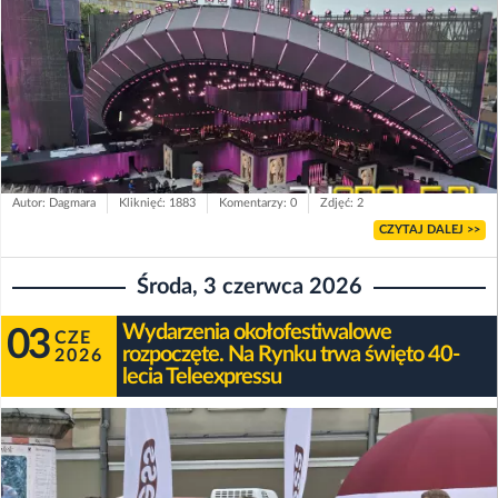
Autor: Dagmara
Kliknięć: 1883
Komentarzy: 0
Zdjęć: 2
CZYTAJ DALEJ >>
Środa, 3 czerwca 2026
Wydarzenia okołofestiwalowe
03
CZE
rozpoczęte. Na Rynku trwa święto 40-
2026
lecia Teleexpressu