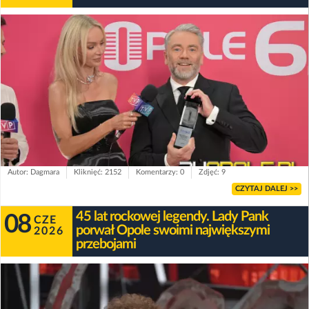
Autor: Dagmara
Kliknięć: 2152
Komentarzy: 0
Zdjęć: 9
CZYTAJ DALEJ >>
45 lat rockowej legendy. Lady Pank
08
CZE
porwał Opole swoimi największymi
2026
przebojami