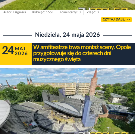
Autor: Dagmara
Kliknięć: 1666
Komentarzy: 0
Zdjęć: 3
CZYTAJ DALEJ >>
Niedziela, 24 maja 2026
W amfiteatrze trwa montaż sceny. Opole
24
MAJ
przygotowuje się do czterech dni
2026
muzycznego święta