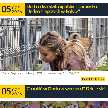
Doda odwiedziła opolskie schronisko.
05
CZE
"Jedno z lepszych w Polsce"
2026
Autor: Dagmara
Kliknięć: 2779
Komentarzy: 3
Zdjęć: 7
CZYTAJ DALEJ >>
Co robić w Opolu w weekend? Dzieje się!
05
CZE
2026