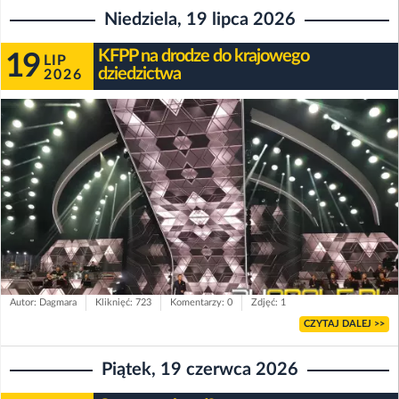
Niedziela, 19 lipca 2026
KFPP na drodze do krajowego
19
LIP
dziedzictwa
2026
Autor: Dagmara
Kliknięć: 723
Komentarzy: 0
Zdjęć: 1
CZYTAJ DALEJ >>
Piątek, 19 czerwca 2026