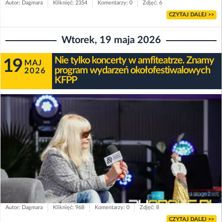
Autor: Dagmara
Kliknięć: 2354
Komentarzy: 0
Zdjęć: 6
CZYTAJ DALEJ >>
Wtorek, 19 maja 2026
Nie tylko koncerty w amfiteatrze. Znamy
19
MAJ
program wydarzeń okołofestiwalowych
2026
KFPP
Autor: Dagmara
Kliknięć: 968
Komentarzy: 0
Zdjęć: 8
CZYTAJ DALEJ >>