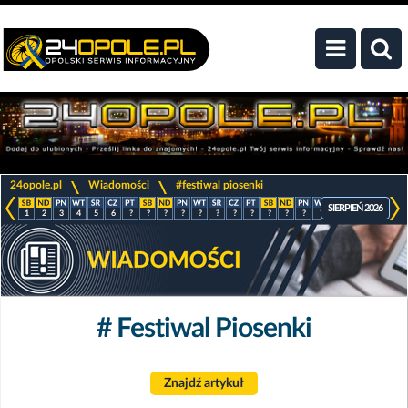
>
>
24opole.pl
Wiadomości
#festiwal piosenki
SIERPIEŃ 2026
1
2
3
4
5
6
?
?
?
?
?
?
?
?
?
?
?
?
?
?
?
?
# Festiwal Piosenki
Znajdź artykuł