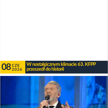
W nostalgicznym klimacie 63. KFPP
08
CZE
przeszedł do historii
2026