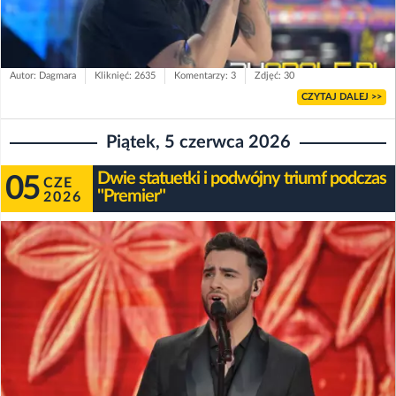
Autor: Dagmara
Kliknięć: 2635
Komentarzy: 3
Zdjęć: 30
CZYTAJ DALEJ >>
Piątek, 5 czerwca 2026
Dwie statuetki i podwójny triumf podczas
05
CZE
"Premier"
2026