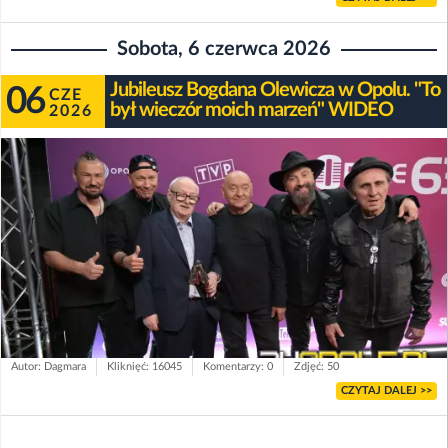
Sobota, 6 czerwca 2026
Jubileusz Bogdana Olewicza w Opolu. "To
06
CZE
był wieczór moich marzeń" WIDEO
2026
Autor: Dagmara
Kliknięć: 16045
Komentarzy: 0
Zdjęć: 50
CZYTAJ DALEJ >>