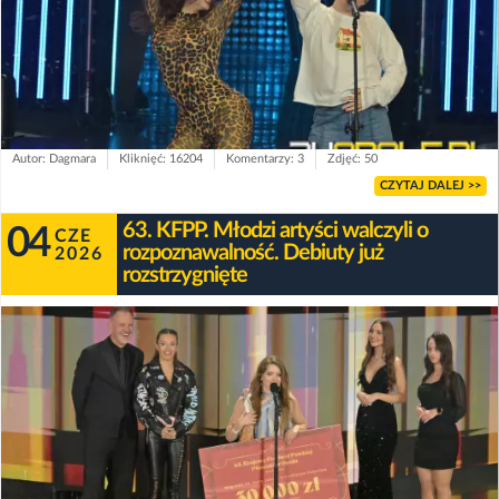
Autor: Dagmara
Kliknięć: 16204
Komentarzy: 3
Zdjęć: 50
CZYTAJ DALEJ >>
63. KFPP. Młodzi artyści walczyli o
04
CZE
rozpoznawalność. Debiuty już
2026
rozstrzygnięte