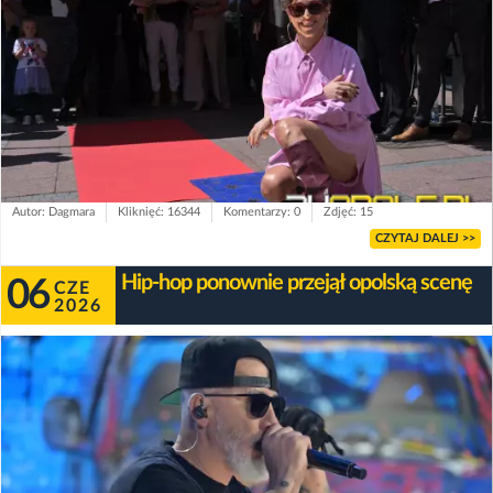
Autor: Dagmara
Kliknięć: 16344
Komentarzy: 0
Zdjęć: 15
CZYTAJ DALEJ >>
Hip-hop ponownie przejął opolską scenę
06
CZE
2026