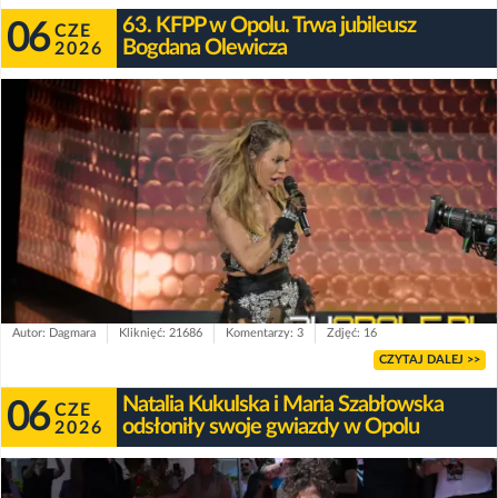
63. KFPP w Opolu. Trwa jubileusz
06
CZE
Bogdana Olewicza
2026
Autor: Dagmara
Kliknięć: 21686
Komentarzy: 3
Zdjęć: 16
CZYTAJ DALEJ >>
Natalia Kukulska i Maria Szabłowska
06
CZE
odsłoniły swoje gwiazdy w Opolu
2026