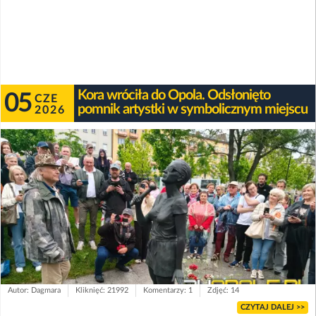
Kora wróciła do Opola. Odsłonięto
05
CZE
pomnik artystki w symbolicznym miejscu
2026
Autor: Dagmara
Kliknięć: 21992
Komentarzy: 1
Zdjęć: 14
CZYTAJ DALEJ >>