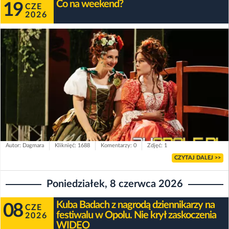
Co na weekend?
19
CZE
2026
Autor: Dagmara
Kliknięć: 1688
Komentarzy: 0
Zdjęć: 1
CZYTAJ DALEJ >>
Poniedziałek, 8 czerwca 2026
Kuba Badach z nagrodą dziennikarzy na
08
CZE
festiwalu w Opolu. Nie krył zaskoczenia
2026
WIDEO