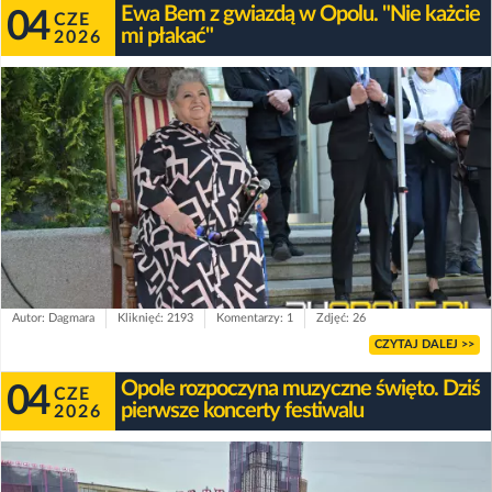
Ewa Bem z gwiazdą w Opolu. "Nie każcie
04
CZE
mi płakać"
2026
Autor: Dagmara
Kliknięć: 2193
Komentarzy: 1
Zdjęć: 26
CZYTAJ DALEJ >>
Opole rozpoczyna muzyczne święto. Dziś
04
CZE
pierwsze koncerty festiwalu
2026