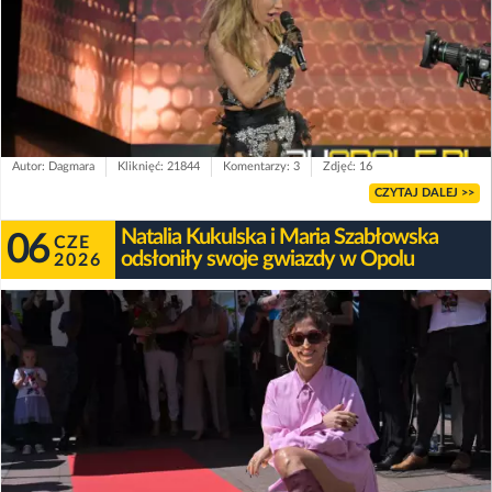
Autor: Dagmara
Kliknięć: 21844
Komentarzy: 3
Zdjęć: 16
CZYTAJ DALEJ >>
Natalia Kukulska i Maria Szabłowska
06
CZE
odsłoniły swoje gwiazdy w Opolu
2026