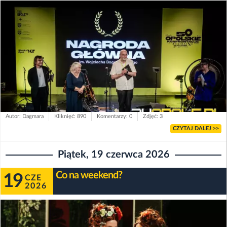
Autor: Dagmara
Kliknięć: 890
Komentarzy: 0
Zdjęć: 3
CZYTAJ DALEJ >>
Piątek, 19 czerwca 2026
Co na weekend?
19
CZE
2026