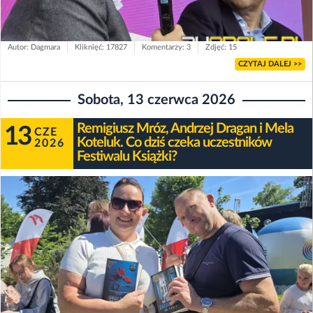
Autor: Dagmara
Kliknięć: 17827
Komentarzy: 3
Zdjęć: 15
CZYTAJ DALEJ >>
Sobota, 13 czerwca 2026
Remigiusz Mróz, Andrzej Dragan i Mela
13
CZE
Koteluk. Co dziś czeka uczestników
2026
Festiwalu Książki?