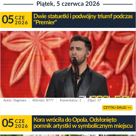
Piątek, 5 czerwca 2026
Dwie statuetki i podwójny triumf podczas
05
CZE
"Premier"
2026
Autor: Dagmara
Kliknięć: 8777
Komentarzy: 1
Zdjęć: 57
CZYTAJ DALEJ >>
Kora wróciła do Opola. Odsłonięto
05
CZE
pomnik artystki w symbolicznym miejscu
2026