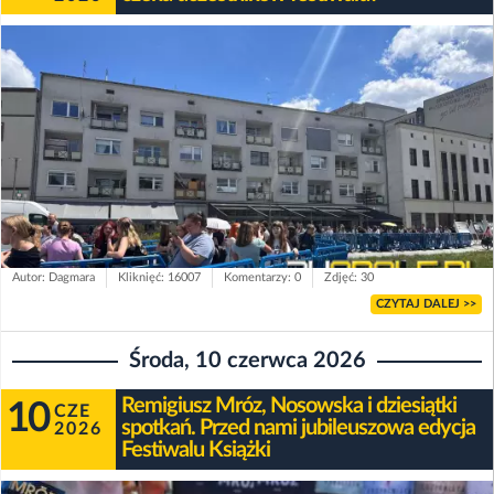
Autor: Dagmara
Kliknięć: 16007
Komentarzy: 0
Zdjęć: 30
CZYTAJ DALEJ >>
Środa, 10 czerwca 2026
Remigiusz Mróz, Nosowska i dziesiątki
10
CZE
spotkań. Przed nami jubileuszowa edycja
2026
Festiwalu Książki