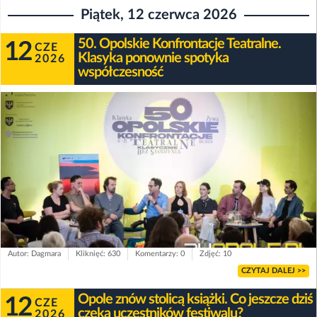
Piątek, 12 czerwca 2026
50. Opolskie Konfrontacje Teatralne.
12
CZE
Klasyka ponownie spotyka
2026
współczesność
Autor: Dagmara
Kliknięć: 630
Komentarzy: 0
Zdjęć: 10
CZYTAJ DALEJ >>
Opole znów stolicą książki. Co jeszcze dziś
12
CZE
czeka uczestników festiwalu?
2026