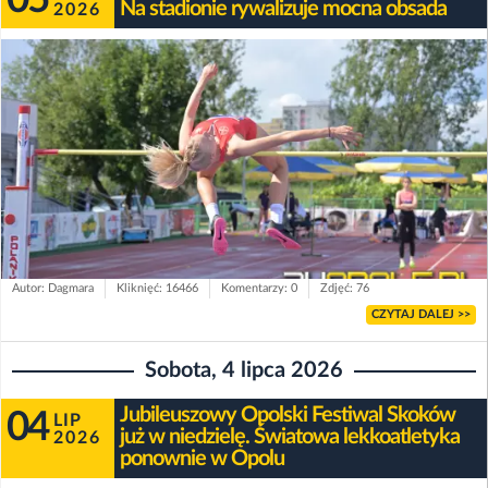
Na stadionie rywalizuje mocna obsada
2026
Autor: Dagmara
Kliknięć: 16466
Komentarzy: 0
Zdjęć: 76
CZYTAJ DALEJ >>
Sobota, 4 lipca 2026
Jubileuszowy Opolski Festiwal Skoków
04
LIP
już w niedzielę. Światowa lekkoatletyka
2026
ponownie w Opolu