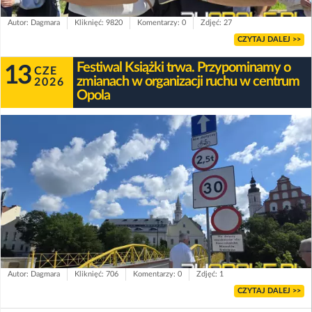
Autor: Dagmara
Kliknięć: 9820
Komentarzy: 0
Zdjęć: 27
CZYTAJ DALEJ >>
Festiwal Książki trwa. Przypominamy o
13
CZE
zmianach w organizacji ruchu w centrum
2026
Opola
Autor: Dagmara
Kliknięć: 706
Komentarzy: 0
Zdjęć: 1
CZYTAJ DALEJ >>