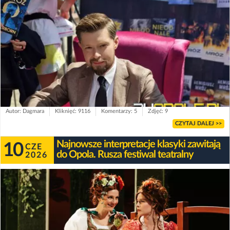
Autor: Dagmara
Kliknięć: 9116
Komentarzy: 5
Zdjęć: 9
CZYTAJ DALEJ >>
Najnowsze interpretacje klasyki zawitają
10
CZE
do Opola. Rusza festiwal teatralny
2026