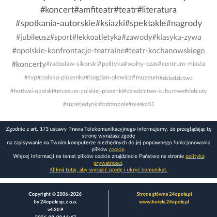
#koncert
#amfiteatr
#teatr
#literatura
#spotkania-autorskie
#ksiazki
#spektakle
#nagrody
#jubileusz
#sport
#lekkoatletyka
#zawody
#klasyka-zywa
#opolskie-konfrontacje-teatralne
#teatr-kochanowskiego
#koncerty
#radoslaw-sikorski
#polityka
#wolny-czas
#centrum-miasta
#tvp
#polska-piosenka
#bogdan-olewicz
#muzeum
#dziedzictwo
#festiwal-opolski
#muzeum-polskiej-piosenki
#dziedzictwo-kulturowe
#debiuty
#superjedynki
#odraopole
#oleska51
Zgodnie z art. 173 ustawy Prawa Telekomunikacyjnego informujemy, że przeglądając tę
stronę wyrażasz zgodę
na zapisywanie na Twoim komputerze niezbędnych do jej poprawnego funkcjonowania
plików
cookie
.
Więcej informacji na temat plików cookie znajdziecie Państwo na stronie
polityka
prywatności
.
Kliknij tutaj, aby wyrazić zgodę i ukryć komunikat.
Copyright © 2006-2026
Strona główna 24opole.pl
by 24opole sp. z o.o.
www.hotele.24opole.pl
v4.30.9