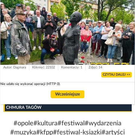
Autor: Dagmara
Kliknięć: 22102
Komentarzy: 1
Zdjęć: 14
CZYTAJ DALEJ >>
Nie udało się wykonać operacji (HTTP 0).
Wcześniejsze
CHMURA TAGÓW
#opole
#kultura
#festiwal
#wydarzenia
#muzyka
#kfpp
#festiwal-ksiazki
#artyści