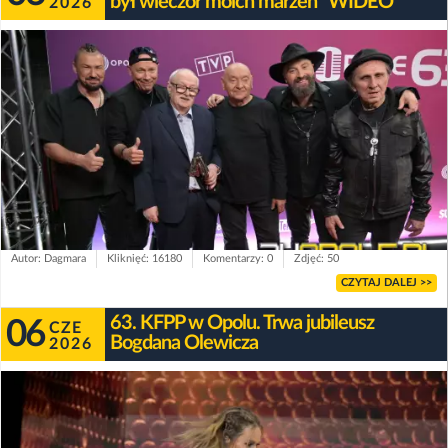
był wieczór moich marzeń" WIDEO
2026
Autor: Dagmara
Kliknięć: 16180
Komentarzy: 0
Zdjęć: 50
CZYTAJ DALEJ >>
63. KFPP w Opolu. Trwa jubileusz
06
CZE
Bogdana Olewicza
2026