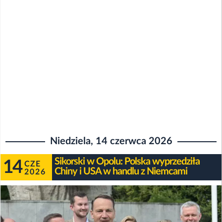
Niedziela, 14 czerwca 2026
Sikorski w Opolu: Polska wyprzedziła
14
CZE
Chiny i USA w handlu z Niemcami
2026