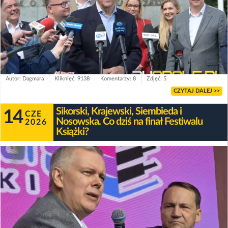
Autor: Dagmara
Kliknięć: 9138
Komentarzy: 8
Zdjęć: 5
CZYTAJ DALEJ >>
Sikorski, Krajewski, Siembieda i
14
CZE
Nosowska. Co dziś na finał Festiwalu
2026
Książki?