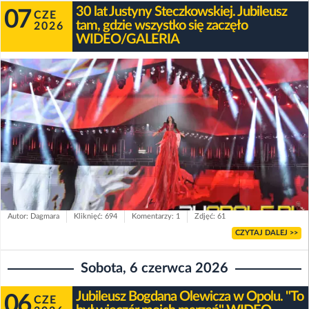
30 lat Justyny Steczkowskiej. Jubileusz
07
CZE
tam, gdzie wszystko się zaczęło
2026
WIDEO/GALERIA
Autor: Dagmara
Kliknięć: 694
Komentarzy: 1
Zdjęć: 61
CZYTAJ DALEJ >>
Sobota, 6 czerwca 2026
Jubileusz Bogdana Olewicza w Opolu. "To
06
CZE