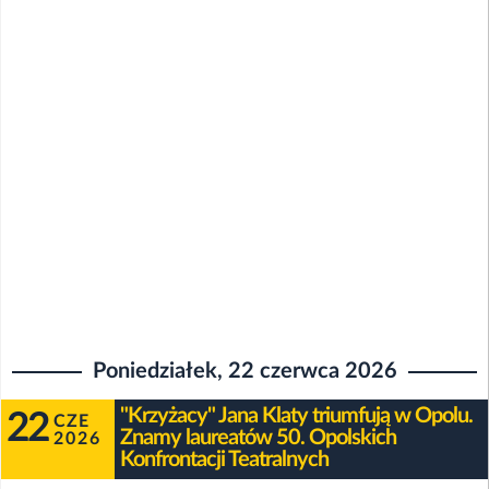
Poniedziałek, 22 czerwca 2026
"Krzyżacy" Jana Klaty triumfują w Opolu.
22
CZE
Znamy laureatów 50. Opolskich
2026
Konfrontacji Teatralnych