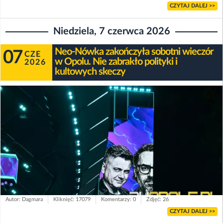
CZYTAJ DALEJ >>
Niedziela, 7 czerwca 2026
Neo-Nówka zakończyła sobotni wieczór
07
CZE
w Opolu. Nie zabrakło polityki i
2026
kultowych skeczy
Autor: Dagmara
Kliknięć: 17079
Komentarzy: 0
Zdjęć: 26
CZYTAJ DALEJ >>