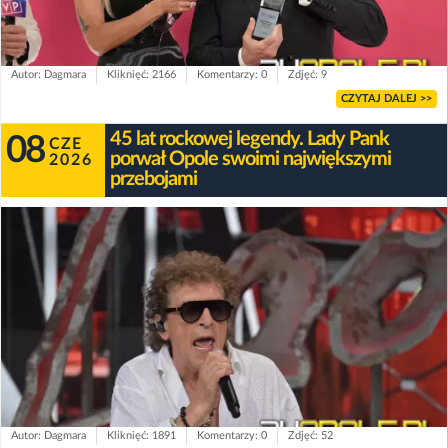
Autor: Dagmara
Kliknięć: 2166
Komentarzy: 0
Zdjęć: 9
CZYTAJ DALEJ >>
45 lat rockowej legendy. Lady Pank
08
CZE
porwał Opole swoimi największymi
2026
przebojami
Autor: Dagmara
Kliknięć: 1891
Komentarzy: 0
Zdjęć: 52