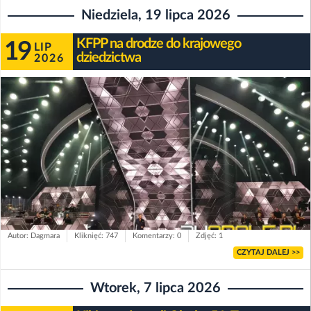
Niedziela, 19 lipca 2026
KFPP na drodze do krajowego
19
LIP
dziedzictwa
2026
Autor: Dagmara
Kliknięć: 747
Komentarzy: 0
Zdjęć: 1
CZYTAJ DALEJ >>
Wtorek, 7 lipca 2026