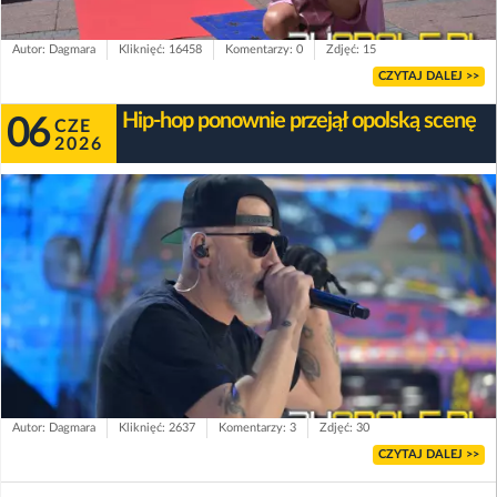
Autor: Dagmara
Kliknięć: 16458
Komentarzy: 0
Zdjęć: 15
CZYTAJ DALEJ >>
Hip-hop ponownie przejął opolską scenę
06
CZE
2026
Autor: Dagmara
Kliknięć: 2637
Komentarzy: 3
Zdjęć: 30
CZYTAJ DALEJ >>