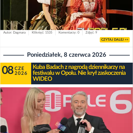
Autor: Dagmara
Kliknięć: 1535
Komentarzy: 0
Zdjęć: 9
CZYTAJ DALEJ >>
Poniedziałek, 8 czerwca 2026
Kuba Badach z nagrodą dziennikarzy na
08
CZE
festiwalu w Opolu. Nie krył zaskoczenia
2026
WIDEO