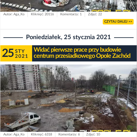
Autor: Aga_Ko
Kliknięć: 20116
Komentarzy: 1
Zdjęć: 22
CZYTAJ DALEJ >>
Poniedziałek, 25 stycznia 2021
Widać pierwsze prace przy budowie
25
STY
centrum przesiadkowego Opole Zachód
2021
Autor: Aga_Ko
Kliknięć: 6318
Komentarzy: 6
Zdjęć: 10