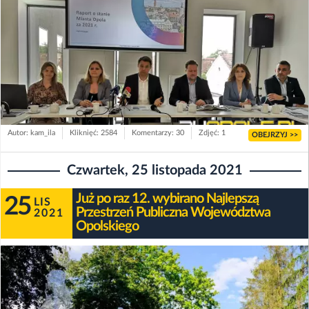
Autor: kam_ila
Kliknięć: 2584
Komentarzy: 30
Zdjęć: 1
OBEJRZYJ >>
Czwartek, 25 listopada 2021
Już po raz 12. wybirano Najlepszą
25
LIS
Przestrzeń Publiczna Województwa
2021
Opolskiego