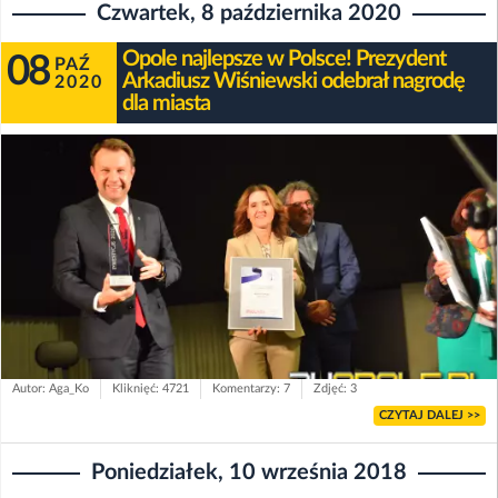
Czwartek, 8 października 2020
Opole najlepsze w Polsce! Prezydent
08
PAŹ
Arkadiusz Wiśniewski odebrał nagrodę
2020
dla miasta
Autor: Aga_Ko
Kliknięć: 4721
Komentarzy: 7
Zdjęć: 3
CZYTAJ DALEJ >>
Poniedziałek, 10 września 2018