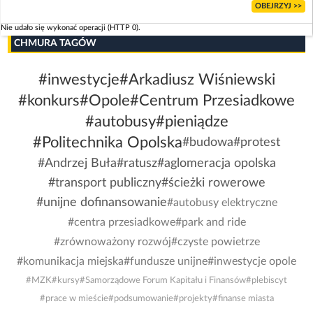
OBEJRZYJ >>
Nie udało się wykonać operacji (HTTP 0).
CHMURA TAGÓW
#inwestycje
#Arkadiusz Wiśniewski
#konkurs
#Opole
#Centrum Przesiadkowe
#autobusy
#pieniądze
#Politechnika Opolska
#budowa
#protest
#Andrzej Buła
#ratusz
#aglomeracja opolska
#transport publiczny
#ścieżki rowerowe
#unijne dofinansowanie
#autobusy elektryczne
#centra przesiadkowe
#park and ride
#zrównoważony rozwój
#czyste powietrze
#komunikacja miejska
#fundusze unijne
#inwestycje opole
#MZK
#kursy
#Samorządowe Forum Kapitału i Finansów
#plebiscyt
#prace w mieście
#podsumowanie
#projekty
#finanse miasta