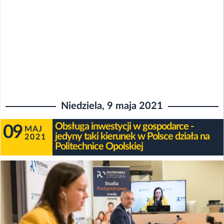
Niedziela, 9 maja 2021
Obsługa inwestycji w gospodarce -
09
MAJ
jedyny taki kierunek w Polsce działa na
2021
Politechnice Opolskiej