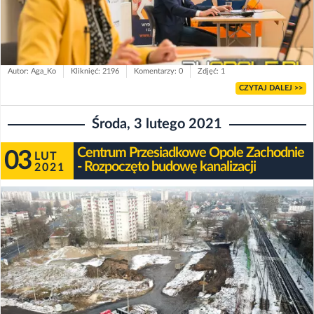
Autor: Aga_Ko
Kliknięć: 2196
Komentarzy: 0
Zdjęć: 1
CZYTAJ DALEJ >>
Środa, 3 lutego 2021
Centrum Przesiadkowe Opole Zachodnie
03
LUT
- Rozpoczęto budowę kanalizacji
2021