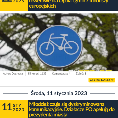
rowerowe dla Opola i gmin z funduszy
2025
europejskich
Autor: Dagmara
Kliknięć: 1635
Komentarzy: 4
Zdjęć: 1
CZYTAJ DALEJ >>
Środa, 11 stycznia 2023
Młodzież czuje się dyskryminowana
11
STY
komunikacyjnie. Działacze PO apelują do
2023
prezydenta miasta