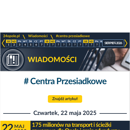
>
>
24opole.pl
Wiadomości
#centra przesiadkowe
SIERPIEŃ 2026
1
2
3
4
5
6
7
?
?
?
?
?
?
?
?
?
?
?
?
?
?
?
# Centra Przesiadkowe
Znajdź artykuł
Czwartek, 22 maja 2025
175 milionów na transport i ścieżki
22
MAJ