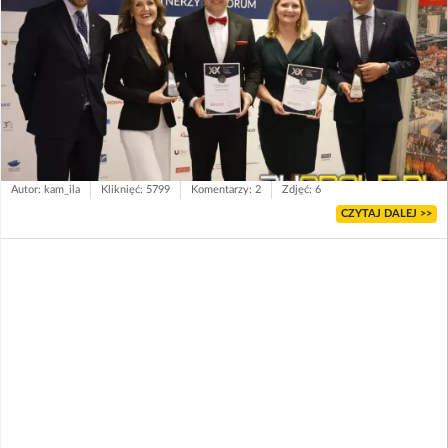
Autor: kam_ila
Kliknięć: 5799
Komentarzy: 2
Zdjęć: 6
CZYTAJ DALEJ >>