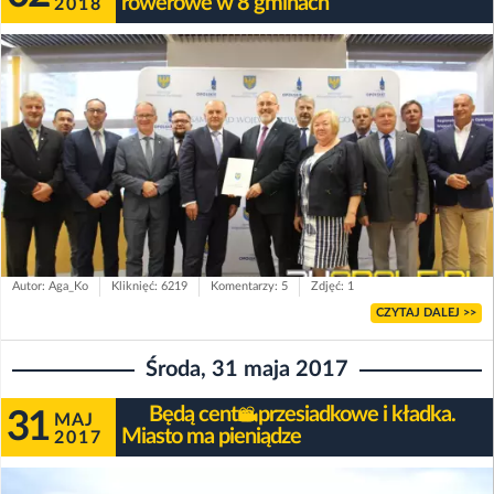
rowerowe w 8 gminach
2018
Autor: Aga_Ko
Kliknięć: 6219
Komentarzy: 5
Zdjęć: 1
CZYTAJ DALEJ >>
Środa, 31 maja 2017
Będą centra przesiadkowe i kładka.
31
MAJ
Miasto ma pieniądze
2017