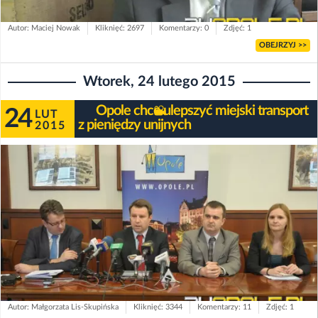
Autor: Maciej Nowak
Kliknięć: 2697
Komentarzy: 0
Zdjęć: 1
OBEJRZYJ >>
Wtorek, 24 lutego 2015
Opole chce ulepszyć miejski transport
24
LUT
z pieniędzy unijnych
2015
Autor: Małgorzata Lis-Skupińska
Kliknięć: 3344
Komentarzy: 11
Zdjęć: 1