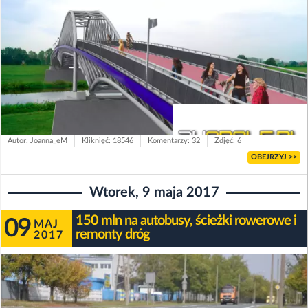
Autor: Joanna_eM
Kliknięć: 18546
Komentarzy: 32
Zdjęć: 6
OBEJRZYJ >>
Wtorek, 9 maja 2017
150 mln na autobusy, ścieżki rowerowe i
09
MAJ
remonty dróg
2017