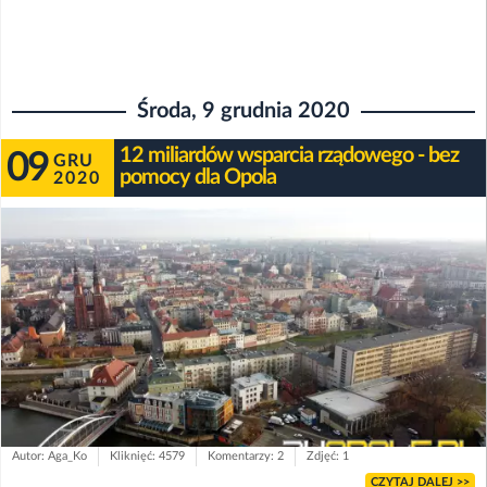
Środa, 9 grudnia 2020
12 miliardów wsparcia rządowego - bez
09
GRU
pomocy dla Opola
2020
Autor: Aga_Ko
Kliknięć: 4579
Komentarzy: 2
Zdjęć: 1
CZYTAJ DALEJ >>