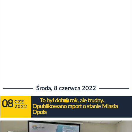
Środa, 8 czerwca 2022
To był dobry rok, ale trudny.
08
CZE
Opublikowano raport o stanie Miasta
2022
Opola