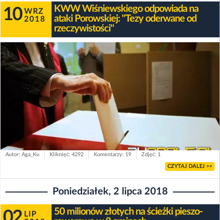
KWW Wiśniewskiego odpowiada na
10
WRZ
ataki Porowskiej: "Tezy oderwane od
2018
rzeczywistości"
Autor: Aga_Ko
Kliknięć: 4292
Komentarzy: 19
Zdjęć: 1
CZYTAJ DALEJ >>
Poniedziałek, 2 lipca 2018
50 milionów złotych na ścieżki pieszo-
02
LIP