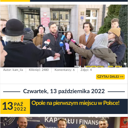
Autor: kam_ila
Kliknięć: 2480
Komentarzy: 6
Zdjęć: 4
CZYTAJ DALEJ >>
Czwartek, 13 października 2022
Opole na pierwszym miejscu w Polsce!
13
PAŹ
2022