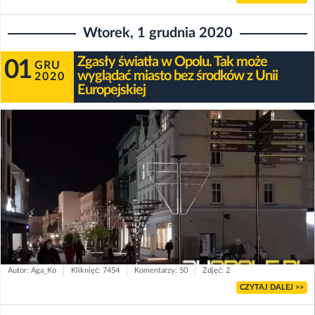
Wtorek, 1 grudnia 2020
Zgasły światła w Opolu. Tak może
01
GRU
wyglądać miasto bez środków z Unii
2020
Europejskiej
Autor: Aga_Ko
Kliknięć: 7454
Komentarzy: 50
Zdjęć: 2
CZYTAJ DALEJ >>