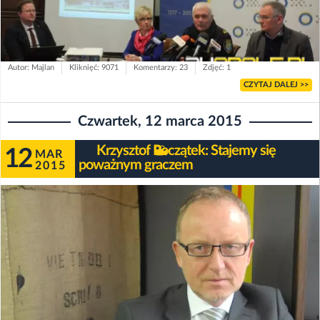
Autor: Majlan
Kliknięć: 9071
Komentarzy: 23
Zdjęć: 1
CZYTAJ DALEJ >>
Czwartek, 12 marca 2015
Krzysztof Początek: Stajemy się
12
MAR
poważnym graczem
2015