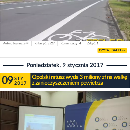
Autor: Joanna_eM
Kliknięć: 3527
Komentarzy: 4
Zdjęć: 1
CZYTAJ DALEJ >>
Poniedziałek, 9 stycznia 2017
Opolski ratusz wyda 3 miliony zł na walkę
09
STY
z zanieczyszczeniem powietrza
2017