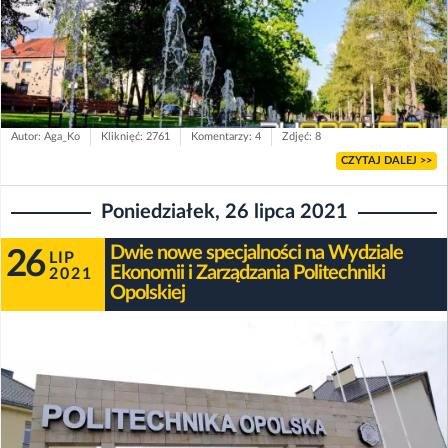
Autor: Aga_Ko
Kliknięć: 2761
Komentarzy: 4
Zdjęć: 8
CZYTAJ DALEJ >>
Poniedziałek, 26 lipca 2021
Dwie nowe specjalności na Wydziale
26
LIP
Ekonomii i Zarządzania Politechniki
2021
Opolskiej