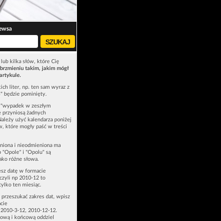
ewsa
lub kilka słów, które Cię
brzmieniu takim, jakim mógł
artykule.
ich liter, np. ten sam wyraz z
ś" będzie pominięty.
u "wypadek w zeszłym
e przyniosą żadnych
Należy użyć kalendarza poniżej
ów, które mogły paść w treści
niona i nieodmieniona ma
p "Opole" i "Opolu" są
ako różne słowa.
esz datę w formacie
zyli np 2010-12 to
tylko ten miesiąc.
z przeszukać zakres dat, wpisz
cie
 2010-3-12, 2010-12-12.
ową i końcową oddziel