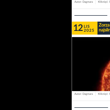
Autor: Dagmara
Kliknięć:
Zorza
12
LIS
najsil
2025
Autor: Dagmara
Kliknięć: