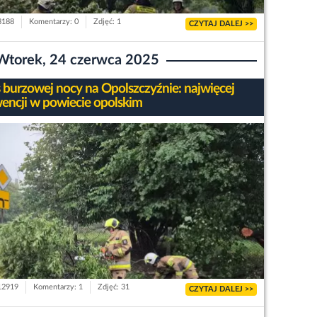
 3188
Komentarzy: 0
Zdjęć: 1
CZYTAJ DALEJ >>
Wtorek, 24 czerwca 2025
s burzowej nocy na Opolszczyźnie: najwięcej
wencji w powiecie opolskim
 12919
Komentarzy: 1
Zdjęć: 31
CZYTAJ DALEJ >>