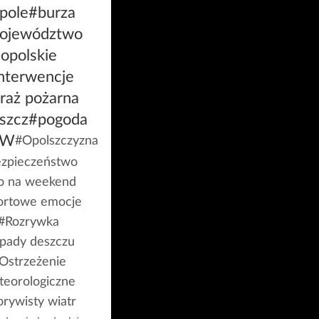
pole
#burza
ojewództwo
opolskie
nterwencje
raż pożarna
szcz
#pogoda
GW
#Opolszczyzna
zpieczeństwo
o na weekend
ortowe emocje
#Rozrywka
pady deszczu
Ostrzeżenie
teorologiczne
rywisty wiatr