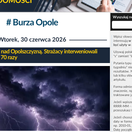
Wyszukaj n
# Burza Opole
Wpisz słowo 
Wtorek, 30 czerwca 2026
interesują
w 
być użyty w 
 nad Opolszczyzną. Strażacy interweniowali
Używaj polsk
"s" zamiast "
 70 razy
Pytania typ
tygodniu" ni
rezultatów. 
lub kilku sł
artykułu.
Forma odmie
znaczenie, n
traktowane j
Jeżeli wpisz
RRRR-MM - c
przeszukasz 
Jeżeli chces
daty w forma
np. 2010-01,
Datę początk