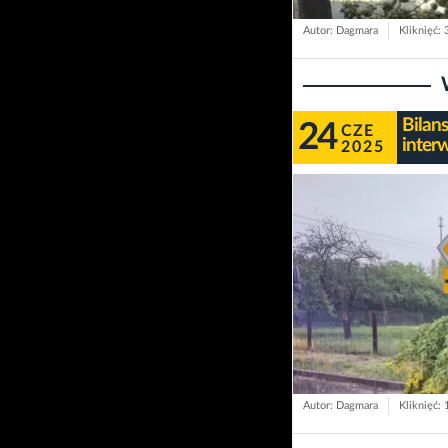
Autor: Dagmara
Kliknięć:
Bilan
24
CZE
inter
2025
Autor: Dagmara
Kliknięć: