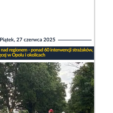
Piątek, 27 czerwca 2025
 nad regionem - ponad 60 interwencji strażaków,
ęcej w Opolu i okolicach