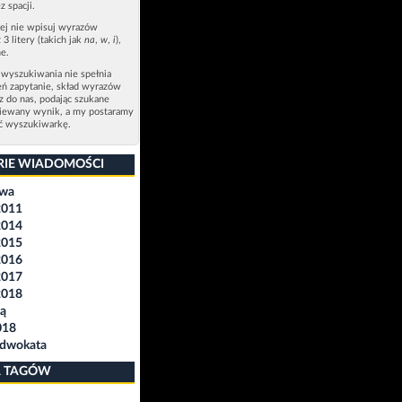
z spacji.
zej nie wpisuj wyrazów
 3 litery (takich jak
na
,
w
,
i
),
e.
 wyszukiwania nie spełnia
eń zapytanie, skład wyrazów
sz do nas, podając szukane
ziewany wynik, a my postaramy
ić wyszukiwarkę.
RIE WIADOMOŚCI
awa
2011
2014
2015
2016
2017
2018
ą
018
Adwokata
 TAGÓW