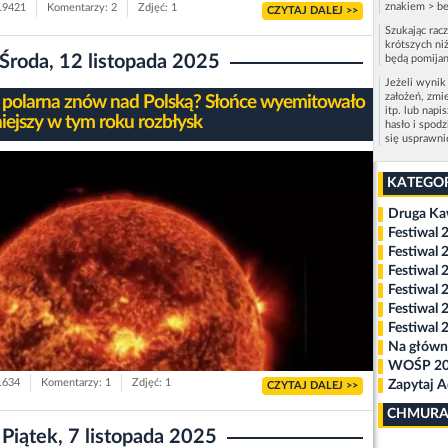
znakiem > be
 19421
Komentarzy: 2
Zdjęć: 1
CZYTAJ DALEJ >>
Szukając rac
krótszych niż
Środa, 12 listopada 2025
będą pomijan
Jeżeli wynik
założeń, zmi
 polarna znów nad Polską? Słońce wyemitowało
itp. lub napi
niejszy w tym roku rozbłysk
hasło i spod
się usprawn
KATEGO
Druga K
Festiwal 
Festiwal 
Festiwal 
Festiwal 
Festiwal 
Festiwal 
Na główn
WOŚP 2
 1634
Komentarzy: 1
Zdjęć: 1
Zapytaj 
CZYTAJ DALEJ >>
CHMURA
Piątek, 7 listopada 2025