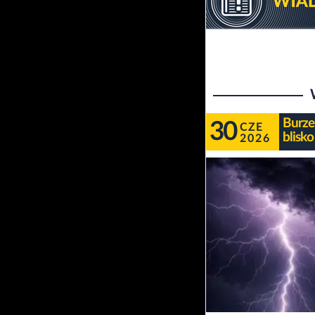
Burze
30
CZE
blisko
2026