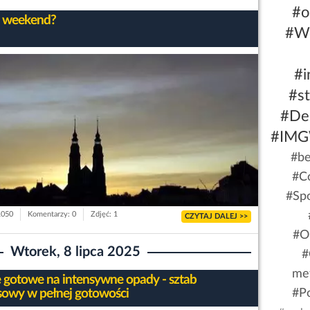
#o
 weekend?
#W
#i
#st
#De
#IM
#be
#C
#Sp
1050
Komentarzy: 0
Zdjęć: 1
CZYTAJ DALEJ >>
#O
Wtorek, 8 lipca 2025
#
me
 gotowe na intensywne opady - sztab
sowy w pełnej gotowości
#Po