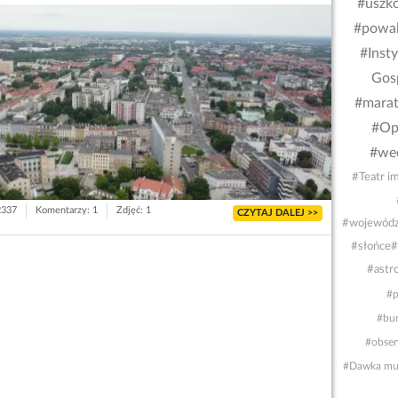
#uszk
#powal
#Insty
Gos
#marat
#Op
#wee
#Teatr i
2337
Komentarzy: 1
Zdjęć: 1
CZYTAJ DALEJ >>
#wojewódz
#słońce
#
#astro
#p
#bu
#obser
#Dawka mu