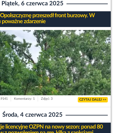
Piątek, 6 czerwca 2025
 Opolszczyznę przeszedł front burzowy. W
 poważne zdarzenie
 19141
Komentarzy: 1
Zdjęć: 3
CZYTAJ DALEJ >>
Środa, 4 czerwca 2025
je licencyjne OZPN na nowy sezon: ponad 80
w z pozwoleniem na grę, kilka z sankcjami