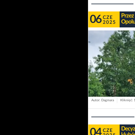
Przez
06
CZE
Opolu
2025
Autor: Dagmara
Kliknięć:
Decyz
04
CZE
klubó