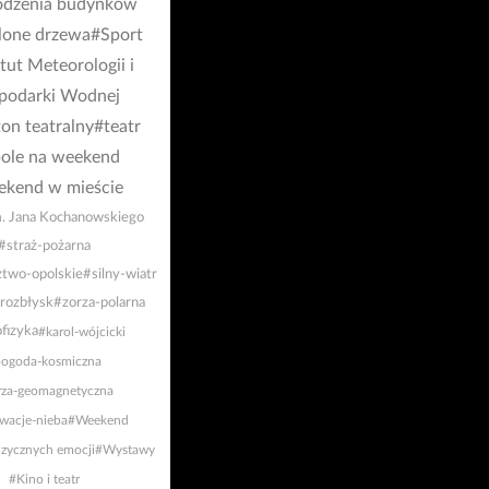
odzenia budynków
one drzewa
#Sport
tut Meteorologii i
podarki Wodnej
on teatralny
#teatr
ole na weekend
kend w mieście
m. Jana Kochanowskiego
#straż-pożarna
two-opolskie
#silny-wiatr
rozbłysk
#zorza-polarna
fizyka
#karol-wójcicki
ogoda-kosmiczna
rza-geomagnetyczna
wacje-nieba
#Weekend
zycznych emocji
#Wystawy
#Kino i teatr