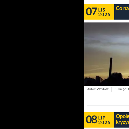
Co na
07
LIS
2025
Autor: Woytazz
Kliknięć: 
Opole
08
LIP
kryzy
2025