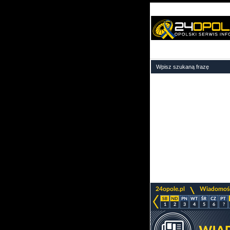
>
24opole.pl
Wiadomoś
1
2
3
4
5
6
?