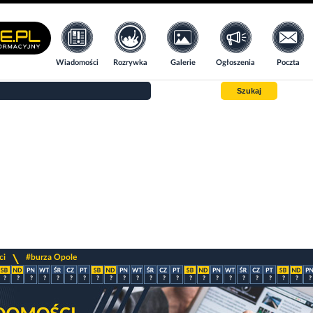
Wiadomości
Rozrywka
Galerie
Ogłoszenia
Poczta
Szukaj
>
ci
#burza Opole
?
?
?
?
?
?
?
?
?
?
?
?
?
?
?
?
?
?
?
?
?
?
?
?