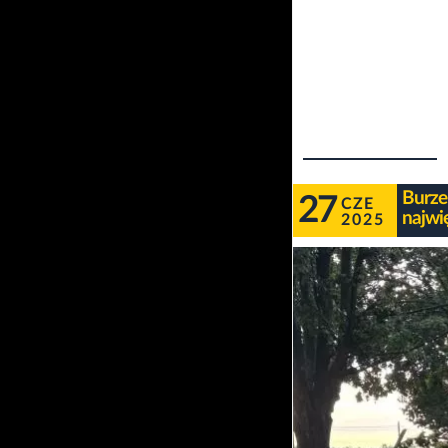
Burze
27
CZE
najwi
2025