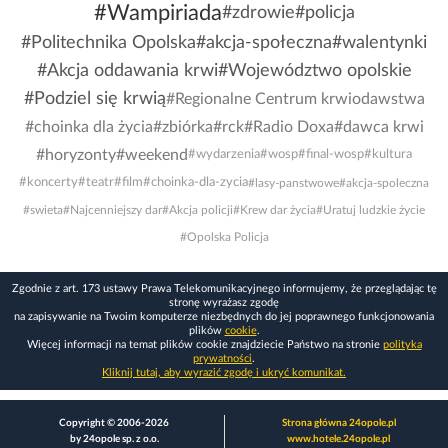
#Wampiriada
#zdrowie
#policja
#Politechnika Opolska
#akcja-społeczna
#walentynki
#Akcja oddawania krwi
#Województwo opolskie
#Podziel się krwią
#Regionalne Centrum krwiodawstwa
#choinka dla życia
#zbiórka
#rck
#Radio Doxa
#dawca krwi
#horyzonty
#weekend
#wydarzenia
#wosp
#final-wosp
#kultura
#koncerty
#teatr
#film
#choinka-dla-zycia
#lasy-panstwowe
#akcja-spoleczna
#swieta
#Najcenniejszy dar
#Akcja policji
#Krew dar życia
#Uratuj ludzkie życie
#Opolska Policja
Zgodnie z art. 173 ustawy Prawa Telekomunikacyjnego informujemy, że przeglądając tę
stronę wyrażasz zgodę
na zapisywanie na Twoim komputerze niezbędnych do jej poprawnego funkcjonowania
plików
cookie
.
Więcej informacji na temat plików cookie znajdziecie Państwo na stronie
polityka
prywatności
.
Kliknij tutaj, aby wyrazić zgodę i ukryć komunikat.
Copyright © 2006-2026
Strona główna 24opole.pl
by 24opole sp. z o.o.
www.hotele.24opole.pl