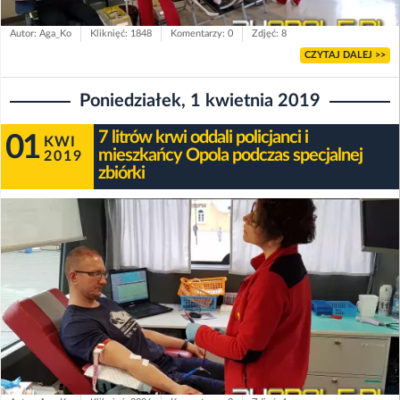
Autor: Aga_Ko
Kliknięć: 1848
Komentarzy: 0
Zdjęć: 8
CZYTAJ DALEJ >>
Poniedziałek, 1 kwietnia 2019
7 litrów krwi oddali policjanci i
01
KWI
mieszkańcy Opola podczas specjalnej
2019
zbiórki