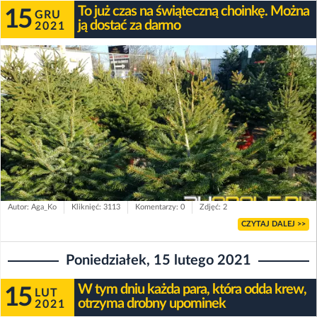
To już czas na świąteczną choinkę. Można
15
GRU
ją dostać za darmo
2021
Autor: Aga_Ko
Kliknięć: 3113
Komentarzy: 0
Zdjęć: 2
CZYTAJ DALEJ >>
Poniedziałek, 15 lutego 2021
W tym dniu każda para, która odda krew,
15
LUT
otrzyma drobny upominek
2021