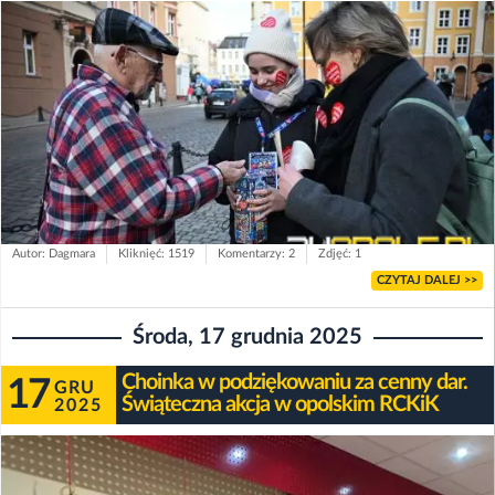
Autor: Dagmara
Kliknięć: 1519
Komentarzy: 2
Zdjęć: 1
CZYTAJ DALEJ >>
Środa, 17 grudnia 2025
Choinka w podziękowaniu za cenny dar.
17
GRU
Świąteczna akcja w opolskim RCKiK
2025