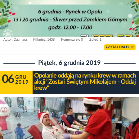
Autor: Dagmara
Kliknięć: 1438
Komentarzy: 0
Zdjęć: 1
CZYTAJ DALEJ >>
Piątek, 6 grudnia 2019
Opolanie oddają na rynku krew w ramach
06
GRU
akcji "Zostań Świętym Mikołajem - Oddaj
2019
krew"