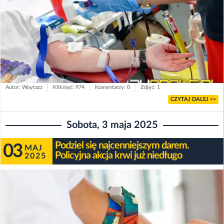
Autor: Woytazz
Kliknięć: 974
Komentarzy: 0
Zdjęć: 1
CZYTAJ DALEJ >>
Sobota, 3 maja 2025
Podziel się najcenniejszym darem.
03
MAJ
Policyjna akcja krwi już niedługo
2025