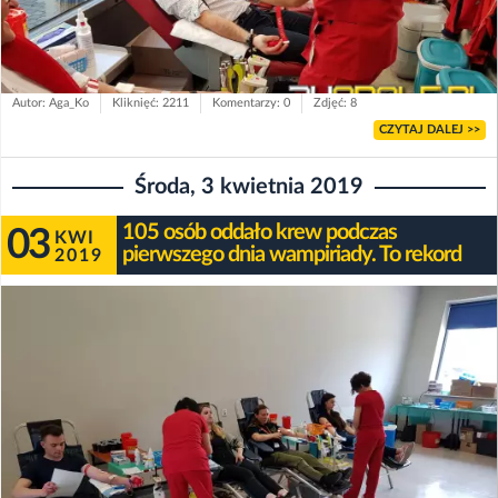
Autor: Aga_Ko
Kliknięć: 2211
Komentarzy: 0
Zdjęć: 8
CZYTAJ DALEJ >>
Środa, 3 kwietnia 2019
105 osób oddało krew podczas
03
KWI
pierwszego dnia wampiriady. To rekord
2019