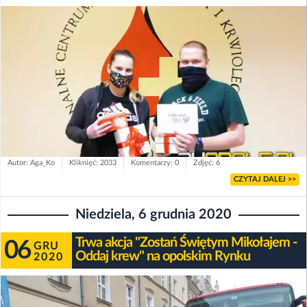
Autor: Aga_Ko
Kliknięć: 2033
Komentarzy: 0
Zdjęć: 6
CZYTAJ DALEJ >>
Niedziela, 6 grudnia 2020
Trwa akcja "Zostań Świętym Mikołajem -
06
GRU
Oddaj krew" na opolskim Rynku
2020