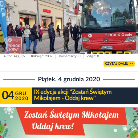
Autor: Aga_Ko
Kliknięć: 2032
Komentarzy: 0
Zdjęć: 8
CZYTAJ DALEJ >>
Piątek, 4 grudnia 2020
IX edycja akcji "Zostań Świętym
04
GRU
Mikołajem - Oddaj krew"
2020