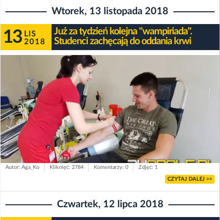
Wtorek, 13 listopada 2018
Już za tydzień kolejna "wampiriada".
13
LIS
Studenci zachęcają do oddania krwi
2018
Autor: Aga_Ko
Kliknięć: 2784
Komentarzy: 0
Zdjęć: 1
CZYTAJ DALEJ >>
Czwartek, 12 lipca 2018