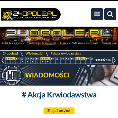
>
>
24opole.pl
Wiadomości
#akcja krwiodawstwa
SIERPIEŃ 2026
1
2
3
4
5
6
7
8
9
?
?
?
?
?
?
?
?
?
?
?
?
?
# Akcja Krwiodawstwa
Znajdź artykuł