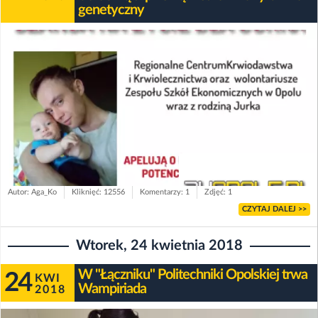
genetyczny
Autor: Aga_Ko
Kliknięć: 12556
Komentarzy: 1
Zdjęć: 1
CZYTAJ DALEJ >>
Wtorek, 24 kwietnia 2018
W "Łączniku" Politechniki Opolskiej trwa
24
KWI
Wampiriada
2018