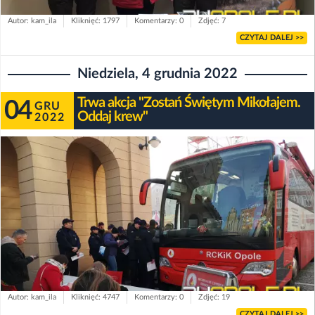
Autor: kam_ila
Kliknięć: 1797
Komentarzy: 0
Zdjęć: 7
CZYTAJ DALEJ >>
Niedziela, 4 grudnia 2022
Trwa akcja "Zostań Świętym Mikołajem.
04
GRU
Oddaj krew"
2022
Autor: kam_ila
Kliknięć: 4747
Komentarzy: 0
Zdjęć: 19
CZYTAJ DALEJ >>