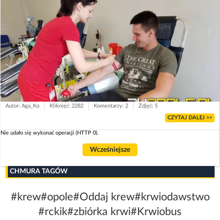
Autor: Aga_Ko
Kliknięć: 2282
Komentarzy: 2
Zdjęć: 5
CZYTAJ DALEJ >>
Nie udało się wykonać operacji (HTTP 0).
Wcześniejsze
CHMURA TAGÓW
#krew
#opole
#Oddaj krew
#krwiodawstwo
#rckik
#zbiórka krwi
#Krwiobus