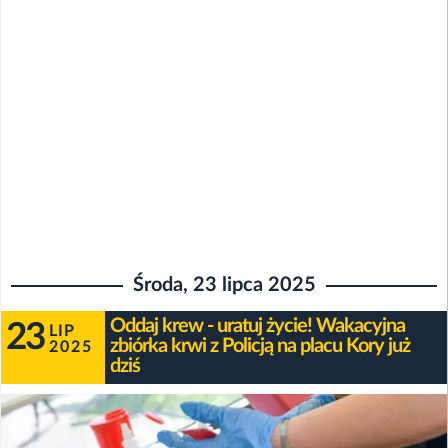
Środa, 23 lipca 2025
Oddaj krew - uratuj życie! Wakacyjna
23
LIP
zbiórka krwi z Policją na placu Kory już
2025
dziś