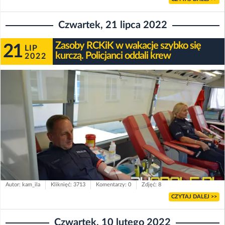
Czwartek, 21 lipca 2022
Zasoby RCKiK w wakacje szybko się
21
LIP
kurczą. Policjanci oddali krew
2022
Autor: kam_ila
Kliknięć: 3713
Komentarzy: 0
Zdjęć: 8
CZYTAJ DALEJ >>
Czwartek, 10 lutego 2022