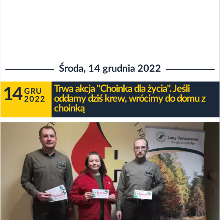
Środa, 14 grudnia 2022
Trwa akcja "Choinka dla życia". Jeśli
14
GRU
oddamy dziś krew, wrócimy do domu z
2022
choinką