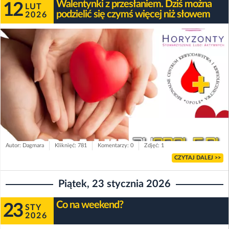
Walentynki z przesłaniem. Dziś można
12
LUT
podzielić się czymś więcej niż słowem
2026
Autor: Dagmara
Kliknięć: 781
Komentarzy: 0
Zdjęć: 1
CZYTAJ DALEJ >>
Piątek, 23 stycznia 2026
Co na weekend?
23
STY
2026