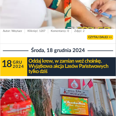
Autor: Woytazz
Kliknięć: 1207
Komentarzy: 0
Zdjęć: 2
CZYTAJ DALEJ >>
Środa, 18 grudnia 2024
Oddaj krew, w zamian weź choinkę.
18
GRU
Wyjątkowa akcja Lasów Państwowych
2024
tylko dziś