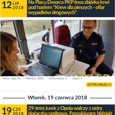
Na Placu Dworca PKP trwa zbiórka krwi
12
LIP
pod hasłem "Krew dla pieszych - ofiar
2018
wypadków drogowych"
Autor: Aga_Ko
Kliknięć: 2036
Komentarzy: 0
Zdjęć: 4
CZYTAJ DALEJ >>
Wtorek, 19 czerwca 2018
29-letni Jurek z Opola walczy z ostra
19
CZE
białaczką szpikową. Poszukiwany bliźniak
2018