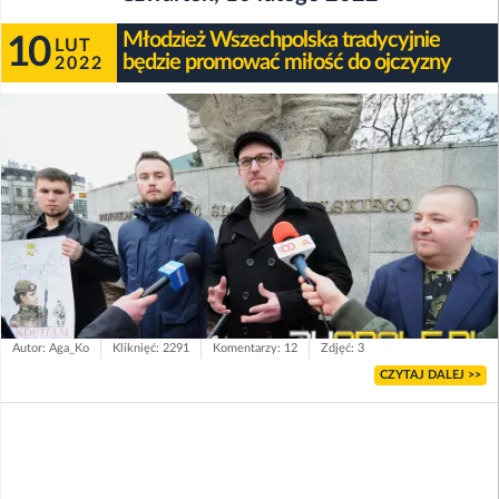
Młodzież Wszechpolska tradycyjnie
10
LUT
będzie promować miłość do ojczyzny
2022
Autor: Aga_Ko
Kliknięć: 2291
Komentarzy: 12
Zdjęć: 3
CZYTAJ DALEJ >>