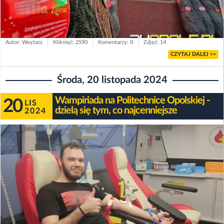
Autor: Woytazz
Kliknięć: 2590
Komentarzy: 0
Zdjęć: 14
CZYTAJ DALEJ >>
Środa, 20 listopada 2024
Wampiriada na Politechnice Opolskiej -
20
LIS
dzielą się tym, co najcenniejsze
2024