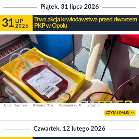
Piątek, 31 lipca 2026
Trwa akcja krwiodawstwa przed dworcem
31
LIP
PKP w Opolu
2026
Autor: Dagmara
Kliknięć: 316
Komentarzy: 0
Zdjęć: 5
CZYTAJ DALEJ >>
Czwartek, 12 lutego 2026