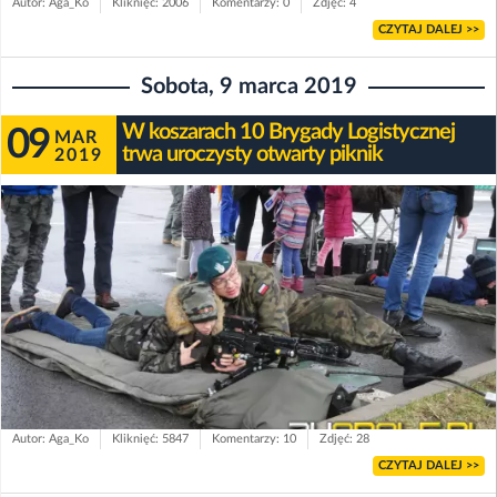
Autor: Aga_Ko
Kliknięć: 2006
Komentarzy: 0
Zdjęć: 4
CZYTAJ DALEJ >>
Sobota, 9 marca 2019
W koszarach 10 Brygady Logistycznej
09
MAR
trwa uroczysty otwarty piknik
2019
Autor: Aga_Ko
Kliknięć: 5847
Komentarzy: 10
Zdjęć: 28
CZYTAJ DALEJ >>