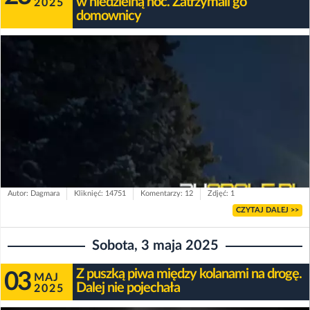
w niedzielną noc. Zatrzymali go
2025
domownicy
Autor: Dagmara
Kliknięć: 14751
Komentarzy: 12
Zdjęć: 1
CZYTAJ DALEJ >>
Sobota, 3 maja 2025
Z puszką piwa między kolanami na drogę.
03
MAJ
Dalej nie pojechała
2025