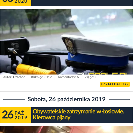
2020
Autor: Dżacheć
Kliknięć: 3112
Komentarzy: 6
Zdjęć: 1
CZYTAJ DALEJ >>
Sobota, 26 października 2019
Obywatelskie zatrzymanie w Łosiowie.
26
PAŹ
Kierowca pijany
2019