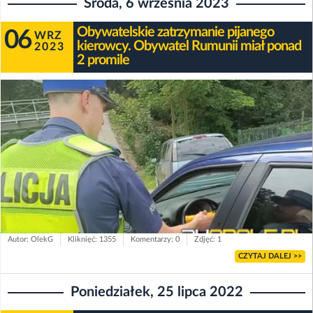
Środa, 6 września 2023
Obywatelskie zatrzymanie pijanego
06
WRZ
kierowcy. Obywatel Rumunii miał ponad
2023
2 promile
Autor: OlekG
Kliknięć: 1355
Komentarzy: 0
Zdjęć: 1
CZYTAJ DALEJ >>
Poniedziałek, 25 lipca 2022