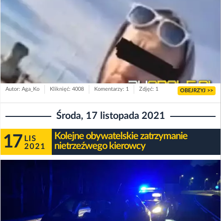
Autor: Aga_Ko
Kliknięć: 4008
Komentarzy: 1
Zdjęć: 1
OBEJRZYJ >>
Środa, 17 listopada 2021
Kolejne obywatelskie zatrzymanie
17
LIS
nietrzeźwego kierowcy
2021