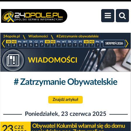
>
>
24opole.pl
Wiadomości
#Zatrzymanie obywatelskie
SIERPIEŃ 2026
1
2
3
4
5
6
7
?
?
?
?
?
?
?
?
?
?
?
?
?
?
?
# Zatrzymanie Obywatelskie
Znajdź artykuł
Poniedziałek, 23 czerwca 2025
Obywatel Kolumbii włamał się do domu
23
CZE