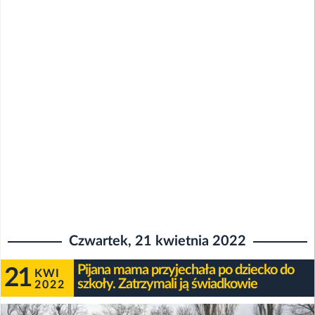
Czwartek, 21 kwietnia 2022
Pijana mama przyjechała po dziecko do
21
KWI
szkoły. Zatrzymali ją świadkowie
2022