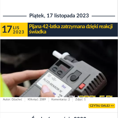
Piątek, 17 listopada 2023
Pijana 42-latka zatrzymana dzięki reakcji
17
LIS
świadka
2023
Autor: Dżacheć
Kliknięć: 2089
Komentarzy: 2
Zdjęć: 1
CZYTAJ DALEJ >>