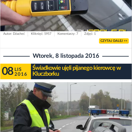
Autor: Dżacheć
Kliknięć: 5957
Komentarzy: 7
Zdjęć: 1
CZYTAJ DALEJ >>
Wtorek, 8 listopada 2016
Świadkowie ujęli pijanego kierowcę w
08
LIS
Kluczborku
2016