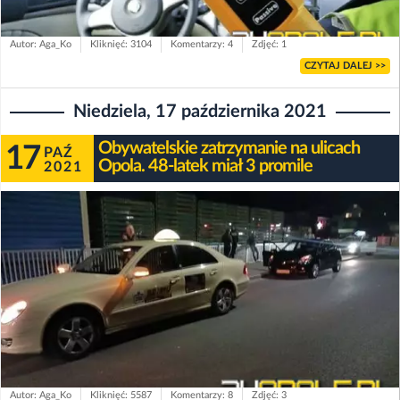
Autor: Aga_Ko
Kliknięć: 3104
Komentarzy: 4
Zdjęć: 1
CZYTAJ DALEJ >>
Niedziela, 17 października 2021
Obywatelskie zatrzymanie na ulicach
17
PAŹ
Opola. 48-latek miał 3 promile
2021
Autor: Aga_Ko
Kliknięć: 5587
Komentarzy: 8
Zdjęć: 3