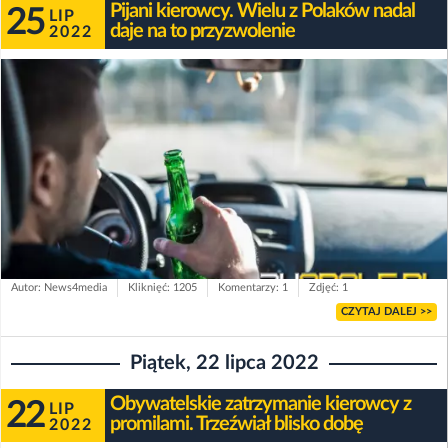
Pijani kierowcy. Wielu z Polaków nadal
25
LIP
daje na to przyzwolenie
2022
Autor: News4media
Kliknięć: 1205
Komentarzy: 1
Zdjęć: 1
CZYTAJ DALEJ >>
Piątek, 22 lipca 2022
Obywatelskie zatrzymanie kierowcy z
22
LIP
promilami. Trzeźwiał blisko dobę
2022