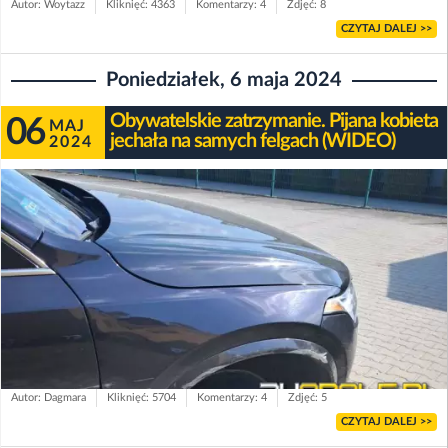
Autor: Woytazz
Kliknięć: 4363
Komentarzy: 4
Zdjęć: 8
CZYTAJ DALEJ >>
Poniedziałek, 6 maja 2024
Obywatelskie zatrzymanie. Pijana kobieta
06
MAJ
jechała na samych felgach (WIDEO)
2024
Autor: Dagmara
Kliknięć: 5704
Komentarzy: 4
Zdjęć: 5
CZYTAJ DALEJ >>