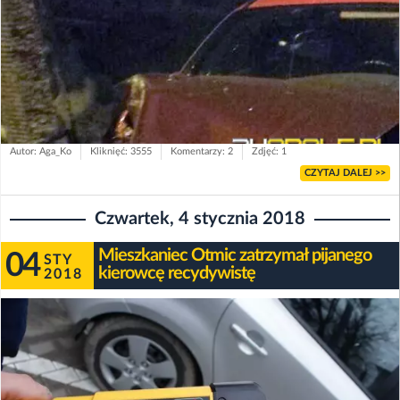
Autor: Aga_Ko
Kliknięć: 3555
Komentarzy: 2
Zdjęć: 1
CZYTAJ DALEJ >>
Czwartek, 4 stycznia 2018
Mieszkaniec Otmic zatrzymał pijanego
04
STY
kierowcę recydywistę
2018