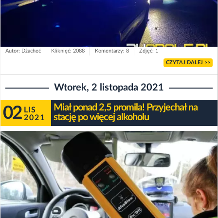
Autor: Dżacheć
Kliknięć: 2088
Komentarzy: 8
Zdjęć: 1
CZYTAJ DALEJ >>
Wtorek, 2 listopada 2021
Miał ponad 2,5 promila! Przyjechał na
02
LIS
stację po więcej alkoholu
2021