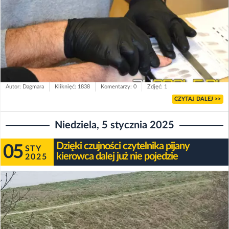
Autor: Dagmara
Kliknięć: 1838
Komentarzy: 0
Zdjęć: 1
CZYTAJ DALEJ >>
Niedziela, 5 stycznia 2025
Dzięki czujności czytelnika pijany
05
STY
kierowca dalej już nie pojedzie
2025