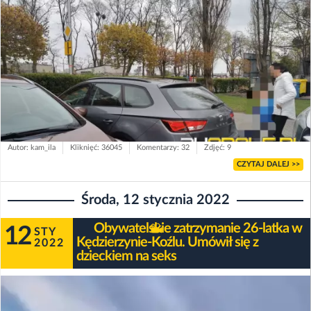
Autor: kam_ila
Kliknięć: 36045
Komentarzy: 32
Zdjęć: 9
CZYTAJ DALEJ >>
Środa, 12 stycznia 2022
Obywatelskie zatrzymanie 26-latka w
12
STY
Kędzierzynie-Koźlu. Umówił się z
2022
dzieckiem na seks