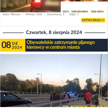
Autor: Woytazz
Kliknięć: 3162
Komentarzy: 3
Zdjęć: 1
CZYTAJ DALEJ >>
Czwartek, 8 sierpnia 2024
Obywatelskie zatrzymanie pijanego
08
SIE
kierowcy w centrum miasta
2024