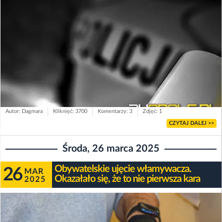
Autor: Dagmara
Kliknięć: 3700
Komentarzy: 3
Zdjęć: 1
CZYTAJ DALEJ >>
Środa, 26 marca 2025
Obywatelskie ujęcie włamywacza.
26
MAR
Okazałało się, że to nie pierwsza kara
2025