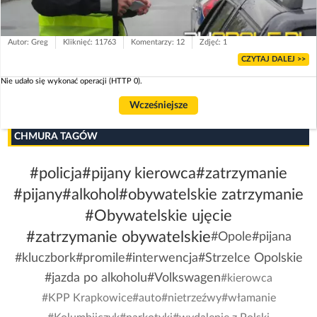
Autor: Greg
Kliknięć: 11763
Komentarzy: 12
Zdjęć: 1
CZYTAJ DALEJ >>
Nie udało się wykonać operacji (HTTP 0).
Wcześniejsze
CHMURA TAGÓW
#policja
#pijany kierowca
#zatrzymanie
#pijany
#alkohol
#obywatelskie zatrzymanie
#Obywatelskie ujęcie
#zatrzymanie obywatelskie
#Opole
#pijana
#kluczbork
#promile
#interwencja
#Strzelce Opolskie
#jazda po alkoholu
#Volkswagen
#kierowca
#KPP Krapkowice
#auto
#nietrzeźwy
#włamanie