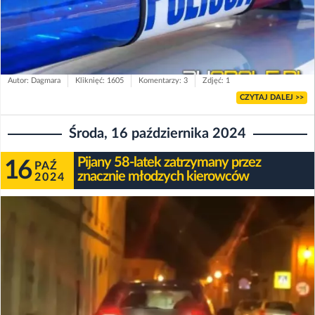
Autor: Dagmara
Kliknięć: 1605
Komentarzy: 3
Zdjęć: 1
CZYTAJ DALEJ >>
Środa, 16 października 2024
Pijany 58-latek zatrzymany przez
16
PAŹ
znacznie młodzych kierowców
2024