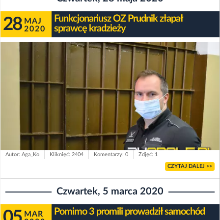
Funkcjonariusz OZ Prudnik złapał
28
MAJ
sprawcę kradzieży
2020
Autor: Aga_Ko
Kliknięć: 2404
Komentarzy: 0
Zdjęć: 1
CZYTAJ DALEJ >>
Czwartek, 5 marca 2020
Pomimo 3 promili prowadził samochód
05
MAR