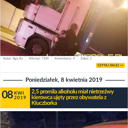
Autor: Aga_Ko
Kliknięć: 7334
Komentarzy: 4
Zdjęć: 2
CZYTAJ DALEJ >>
Poniedziałek, 8 kwietnia 2019
2,5 promila alkoholu miał nietrzeźwy
08
KWI
kierowca ujęty przez obywatela z
2019
Kluczborka