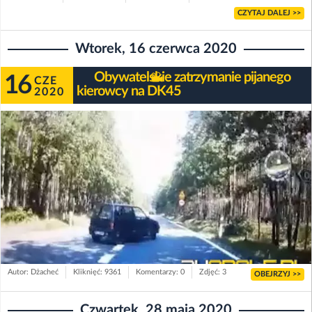
CZYTAJ DALEJ >>
Wtorek, 16 czerwca 2020
Obywatelskie zatrzymanie pijanego
16
CZE
kierowcy na DK45
2020
Autor: Dżacheć
Kliknięć: 9361
Komentarzy: 0
Zdjęć: 3
OBEJRZYJ >>
Czwartek, 28 maja 2020