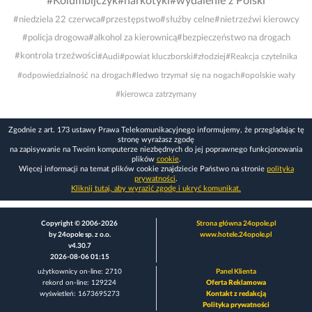
#Kolumbijczyk
#narkotyki
#wydalenie z Polski
#niedziela 22 czerwca
#przestępstwo
#służby celne
#nietrzeźwi kierowcy
#policja drogowa
#alkohol za kierownicą
#bezpieczeństwo na drogach
#kontrola trzeźwości
#Audi
#powiat kluczborski
#złodziej
#Reakcja czytelnika
#odpowiedzialność na drogach
#ledwo trzymał się na nogach
#opolskie wały
#kierowca zatrzymany
Zgodnie z art. 173 ustawy Prawa Telekomunikacyjnego informujemy, że przeglądając tę
stronę wyrażasz zgodę
na zapisywanie na Twoim komputerze niezbędnych do jej poprawnego funkcjonowania
plików
cookie
.
Więcej informacji na temat plików cookie znajdziecie Państwo na stronie
polityka
prywatności
.
Kliknij tutaj, aby wyrazić zgodę i ukryć komunikat.
Copyright © 2006-2026
Strona główna 24opole.pl
by 24opole sp. z o.o.
www.hotele.24opole.pl
v4.30.7
2026-08-06 01:15
użytkownicy on-line: 2710
Panel Klienta
rekord on-line: 129224
Oferta Reklamowa
wyświetleń: 1673695273
Kontakt z redakcją
Polityka prywatności