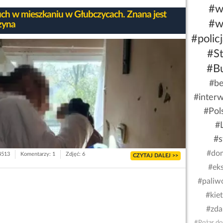
#w
h w mieszkaniu w Głubczycach. Znana jest
#w
zyna
#polic
#St
#Bu
#be
#inter
#Pol
#
#s
#dom
 4513
Komentarzy: 1
Zdjęć: 6
CZYTAJ DALEJ >>
#eks
#paliw
#kiet
#zda
#Pożar d