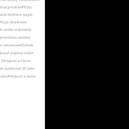
kuacja kotów
#Koty
ucie tlenkiem węgla
Akcja ratunkowa
e osoby uratowane
jewództwo opolskie
by ratunkowe
#Ozimek
akował znajomą nożem
 Okręgowy w Opolu
ek zaatakował 39-latke
nożem
#Wybuch w domu