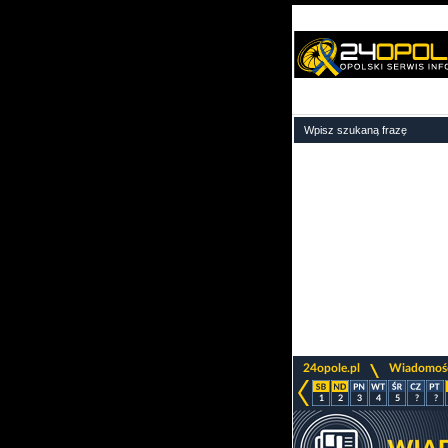
>
24opole.pl
Wiadomoś
1
2
3
4
5
?
?