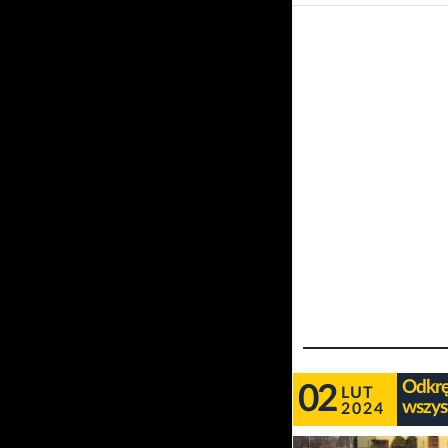
Odkręc
02
LUT
wszys
2024