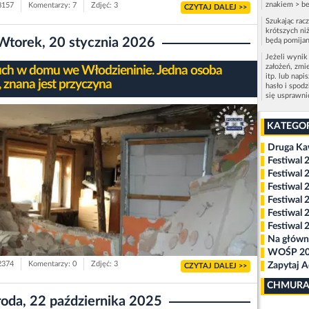
znakiem > be
 8157
Komentarzy: 7
Zdjęć: 3
CZYTAJ DALEJ >>
Szukając rac
krótszych niż
Wtorek, 20 stycznia 2026
będą pomijan
Jeżeli wynik
założeń, zmi
h w domu we Włodzieninie. Jedna osoba
itp. lub napi
, znana jest przyczyna
hasło i spod
się usprawn
KATEGO
Druga K
Festiwal 
Festiwal 
Festiwal 
Festiwal 
Festiwal 
Festiwal 
Na główn
WOŚP 2
 2374
Komentarzy: 0
Zdjęć: 3
Zapytaj 
CZYTAJ DALEJ >>
CHMURA
roda, 22 października 2025