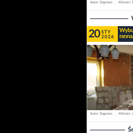
Autor: Dagmara
Kliknięć:
Wybuc
20
STY
ranna
2026
Autor: Dagmara
Kliknięć:
Ś