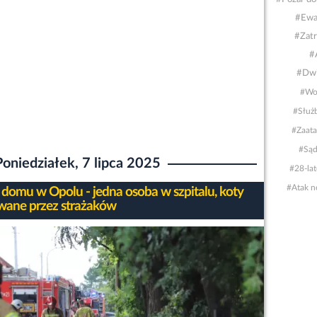
#Ewa
#Zatr
#
#Dwi
#Wo
#Służ
#Zaat
#Sąd
Poniedziałek, 7 lipca 2025
#28-lat
#Atak 
 domu w Opolu - jedna osoba w szpitalu, koty
wane przez strażaków