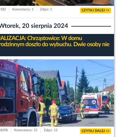
2182
Komentarzy: 1
Zdjęć: 1
CZYTAJ DALEJ >>
Wtorek, 20 sierpnia 2024
ALIZACJA: Chrząstowice: W domu
rodzinnym doszło do wybuchu. Dwie osoby nie
48298
Komentarzy: 15
Zdjęć: 12
CZYTAJ DALEJ >>