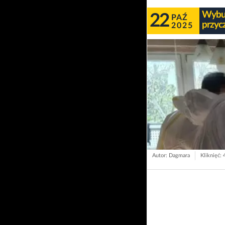
Wybuc
22
PAŹ
przyc
2025
Autor: Dagmara
Kliknięć: