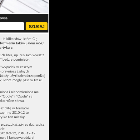
ewsa
lub kilka słów, które Cię
brzmieniu takim, jakim mógł
artykule.
ich liter, np. ten sam wyraz z
ś" będzie pominięty.
u "wypadek w zeszłym
e przyniosą żadnych
Należy użyć kalendarza poniżej
ów, które mogły paść w treści
niona i nieodmieniona ma
p "Opole" i "Opolu" są
ako różne słowa.
esz datę w formacie
zyli np 2010-12 to
tylko ten miesiąc.
z przeszukać zakres dat, wpisz
cie
 2010-3-12, 2010-12-12.
ową i końcową oddziel