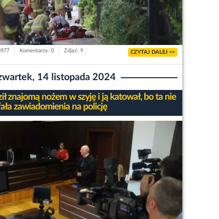
3977
Komentarzy: 0
Zdjęć: 9
CZYTAJ DALEJ >>
zwartek, 14 listopada 2024
ł znajomą nożem w szyję i ją katował, bo ta nie
ała zawiadomienia na policję