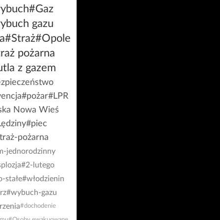
ybuch
#Gaz
ybuch gazu
ja
#Straż
#Opole
raż pożarna
tla z gazem
zpieczeństwo
wencja
#pożar
#LPR
ska Nowa Wieś
Lędziny
#piec
traż-pożarna
-jednorodzinny
plozja
#2-lutego
o-stałe
#włodzienin
rz
#wybuch-gazu
rzenia
#dochodenie
omu
#Osoby ewakuowane