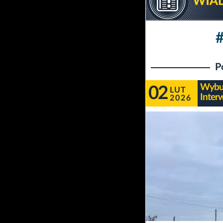
P
Wybuc
02
LUT
Inter
2026