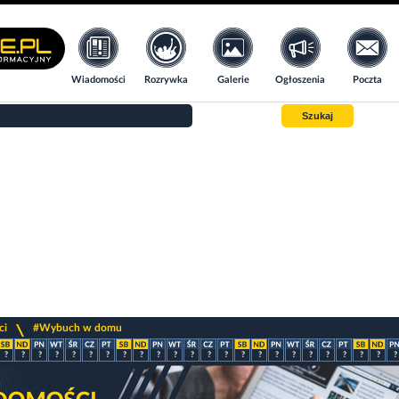
Wiadomości
Rozrywka
Galerie
Ogłoszenia
Poczta
Szukaj
>
ci
#Wybuch w domu
?
?
?
?
?
?
?
?
?
?
?
?
?
?
?
?
?
?
?
?
?
?
?
?