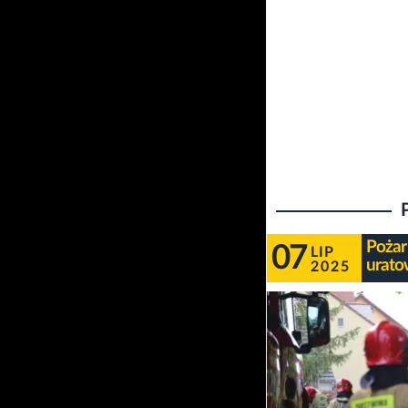
Pożar
07
LIP
urato
2025