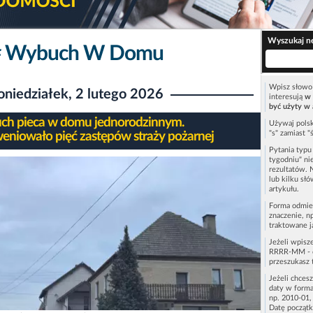
Wyszukaj n
# Wybuch W Domu
Wpisz słowo 
oniedziałek, 2 lutego 2026
interesują
w 
być użyty w 
h pieca w domu jednorodzinnym.
Używaj polsk
"s" zamiast "
weniowało pięć zastępów straży pożarnej
Pytania typ
tygodniu" ni
rezultatów. 
lub kilku sł
artykułu.
Forma odmie
znaczenie, n
traktowane j
Jeżeli wpisz
RRRR-MM - c
przeszukasz 
Jeżeli chces
daty w forma
np. 2010-01,
Datę początk