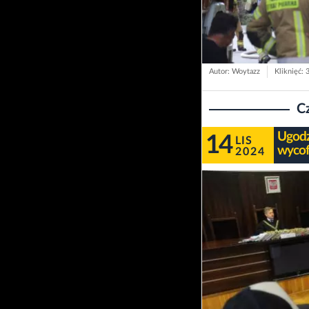
Autor: Woytazz
Kliknięć: 
C
Ugodzi
14
LIS
wycof
2024