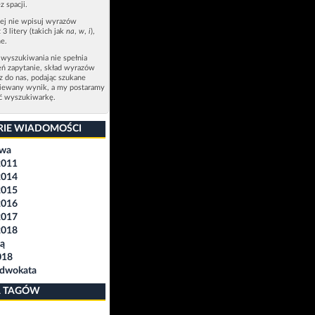
z spacji.
zej nie wpisuj wyrazów
 3 litery (takich jak
na
,
w
,
i
),
e.
 wyszukiwania nie spełnia
eń zapytanie, skład wyrazów
sz do nas, podając szukane
ziewany wynik, a my postaramy
ić wyszukiwarkę.
RIE WIADOMOŚCI
awa
2011
2014
2015
2016
2017
2018
ą
018
Adwokata
 TAGÓW