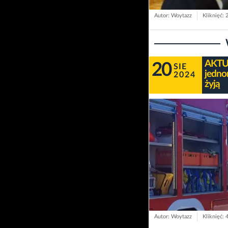
Autor: Woytazz
Kliknięć: 
AKTU
20
SIE
jedno
2024
żyją
Autor: Woytazz
Kliknięć: 