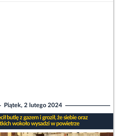
Piątek, 2 lutego 2024
ił butlę z gazem i groził, że siebie oraz
tkich wokoło wysadzi w powietrze