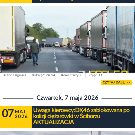
Autor: Dagmara
Kliknięć: 24094
Komentarzy: 0
Zdjęć: 11
CZYTAJ DALEJ >>
Czwartek, 7 maja 2026
Uwaga kierowcy:DK46 zablokowana po
07
MAJ
kolizji ciężarówki w Ściborzu
2026
AKTUALIZACJA