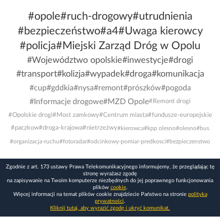
#opole
#ruch-drogowy
#utrudnienia
#bezpieczeństwo
#a4
#Uwaga kierowcy
#policja
#Miejski Zarząd Dróg w Opolu
#Województwo opolskie
#inwestycje
#drogi
#transport
#kolizja
#wypadek
#droga
#komunikacja
#cup
#gddkia
#nysa
#remont
#prószków
#pogoda
#Informacje drogowe
#MZD Opole
#Remont drogi
#Opolskie drogi
#Most zamkowy
#Centrum miasta
#fundusze-europejskie
#paczkow
#droga-krajowa
#nietrzeżwy
#kierowca
#kpp olesno
#olesno
#bus
#organizacja-ruchu
#fotoradar
#odcinkowy-pomiar-predkosci
#bezpieczenstwo
Zgodnie z art. 173 ustawy Prawa Telekomunikacyjnego informujemy, że przeglądając tę
stronę wyrażasz zgodę
na zapisywanie na Twoim komputerze niezbędnych do jej poprawnego funkcjonowania
plików
cookie
.
Więcej informacji na temat plików cookie znajdziecie Państwo na stronie
polityka
prywatności
.
Kliknij tutaj, aby wyrazić zgodę i ukryć komunikat.