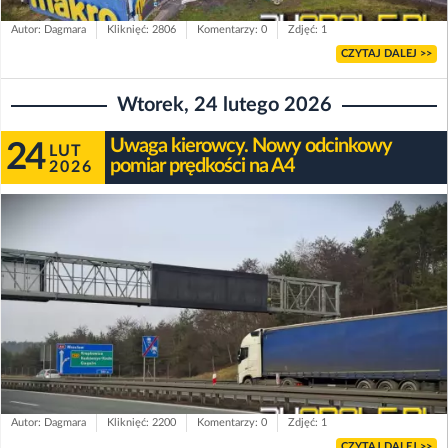
Autor: Dagmara
Kliknięć: 2806
Komentarzy: 0
Zdjęć: 1
CZYTAJ DALEJ >>
Wtorek, 24 lutego 2026
Uwaga kierowcy. Nowy odcinkowy
24
LUT
pomiar prędkości na A4
2026
Autor: Dagmara
Kliknięć: 2200
Komentarzy: 0
Zdjęć: 1
CZYTAJ DALEJ >>