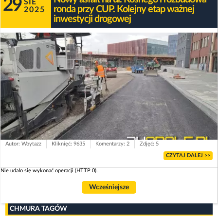
29
SIE
ronda przy CUP. Kolejny etap ważnej
2025
inwestycji drogowej
Autor: Woytazz
Kliknięć: 9635
Komentarzy: 2
Zdjęć: 5
CZYTAJ DALEJ >>
Nie udało się wykonać operacji (HTTP 0).
Wcześniejsze
CHMURA TAGÓW