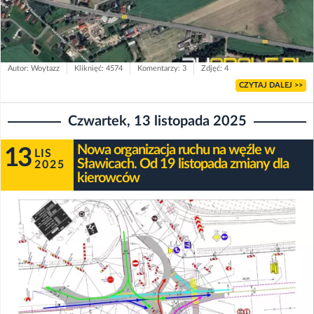
Autor: Woytazz
Kliknięć: 4574
Komentarzy: 3
Zdjęć: 4
CZYTAJ DALEJ >>
Czwartek, 13 listopada 2025
Nowa organizacja ruchu na węźle w
13
LIS
Sławicach. Od 19 listopada zmiany dla
2025
kierowców