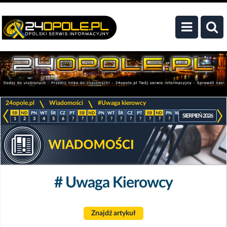
>
>
24opole.pl
Wiadomości
#Uwaga kierowcy
SIERPIEŃ 2026
1
2
3
4
5
6
?
?
?
?
?
?
?
?
?
?
?
?
?
?
?
?
# Uwaga Kierowcy
Znajdź artykuł