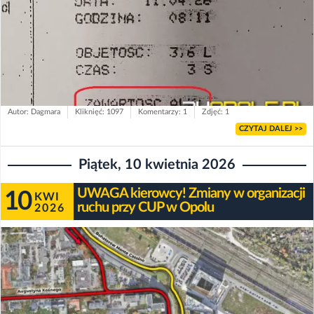
Autor: Dagmara
Kliknięć: 1097
Komentarzy: 1
Zdjęć: 1
CZYTAJ DALEJ >>
Piątek, 10 kwietnia 2026
UWAGA kierowcy! Zmiany w organizacji
10
KWI
ruchu przy CUP w Opolu
2026