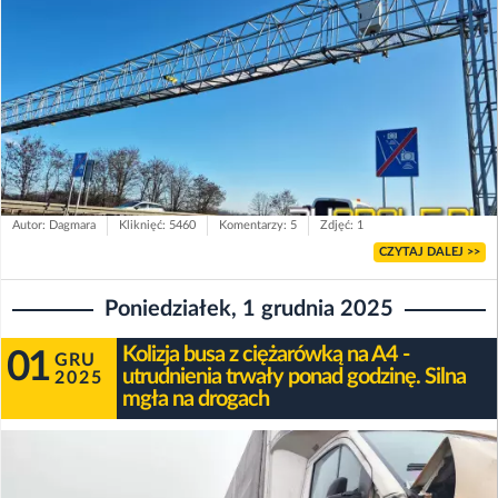
Autor: Dagmara
Kliknięć: 5460
Komentarzy: 5
Zdjęć: 1
CZYTAJ DALEJ >>
Poniedziałek, 1 grudnia 2025
Kolizja busa z ciężarówką na A4 -
01
GRU
utrudnienia trwały ponad godzinę. Silna
2025
mgła na drogach