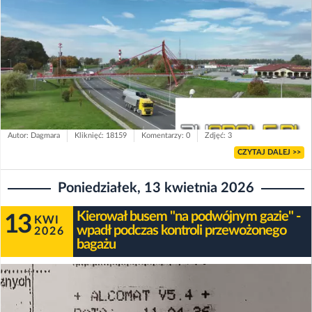
Autor: Dagmara
Kliknięć: 18159
Komentarzy: 0
Zdjęć: 3
CZYTAJ DALEJ >>
Poniedziałek, 13 kwietnia 2026
Kierował busem "na podwójnym gazie" -
13
KWI
wpadł podczas kontroli przewożonego
2026
bagażu