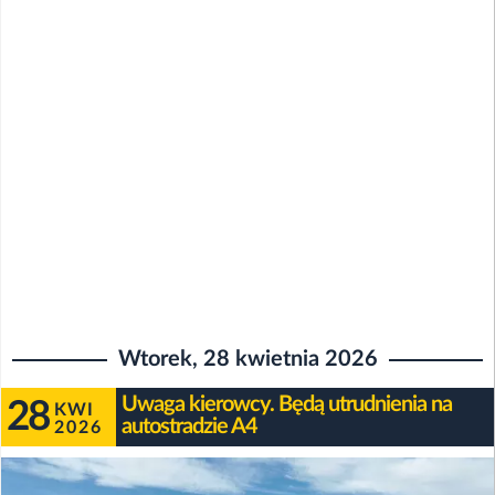
Wtorek, 28 kwietnia 2026
Uwaga kierowcy. Będą utrudnienia na
28
KWI
autostradzie A4
2026