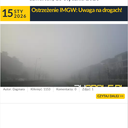
Ostrzeżenie IMGW: Uwaga na drogach!
15
STY
2026
Autor: Dagmara
Kliknięć: 1153
Komentarzy: 0
Zdjęć: 1
CZYTAJ DALEJ >>