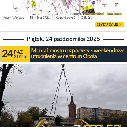
Autor: Woytazz
Kliknięć: 3721
Komentarzy: 0
Zdjęć: 1
CZYTAJ DALEJ >>
Piątek, 24 października 2025
Montaż mostu rozpoczęty - weekendowe
24
PAŹ
utrudnienia w centrum Opola
2025