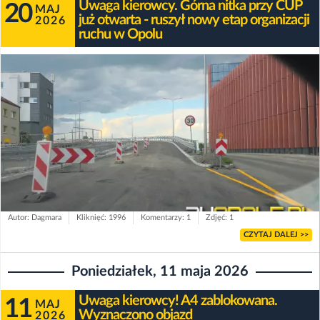
Uwaga kierowcy. Górna nitka przy CUP
20
MAJ
już otwarta - ruszył nowy etap organizacji
2026
ruchu w Opolu
Autor: Dagmara
Kliknięć: 1996
Komentarzy: 1
Zdjęć: 1
CZYTAJ DALEJ >>
Poniedziałek, 11 maja 2026
Uwaga kierowcy! A4 zablokowana.
11
MAJ
Wyznaczono objazd
2026