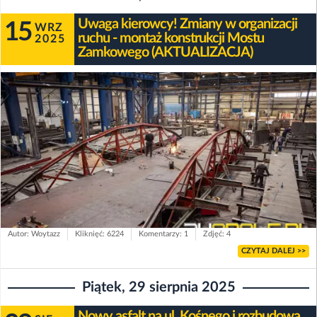
Uwaga kierowcy! Zmiany w organizacji
15
WRZ
ruchu - montaż konstrukcji Mostu
2025
Zamkowego (AKTUALIZACJA)
Autor: Woytazz
Kliknięć: 6224
Komentarzy: 1
Zdjęć: 4
CZYTAJ DALEJ >>
Piątek, 29 sierpnia 2025
Nowy asfalt na ul. Kośnego i rozbudowa