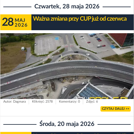
Czwartek, 28 maja 2026
Ważna zmiana przy CUP już od czerwca
28
MAJ
2026
Autor: Dagmara
Kliknięć: 2578
Komentarzy: 0
Zdjęć: 6
CZYTAJ DALEJ >>
Środa, 20 maja 2026