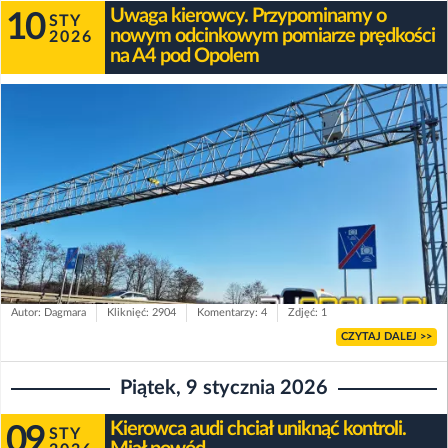
Uwaga kierowcy. Przypominamy o
10
STY
nowym odcinkowym pomiarze prędkości
2026
na A4 pod Opolem
Autor: Dagmara
Kliknięć: 2904
Komentarzy: 4
Zdjęć: 1
CZYTAJ DALEJ >>
Piątek, 9 stycznia 2026
Kierowca audi chciał uniknąć kontroli.
09
STY