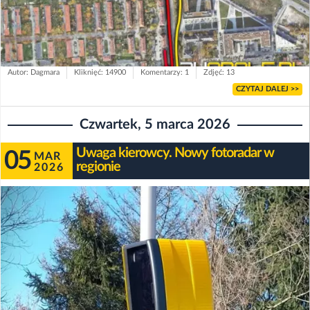
Autor: Dagmara
Kliknięć: 14900
Komentarzy: 1
Zdjęć: 13
CZYTAJ DALEJ >>
Czwartek, 5 marca 2026
Uwaga kierowcy. Nowy fotoradar w
05
MAR
regionie
2026