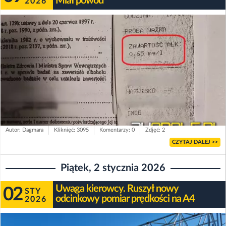
Miał powód
2026
Autor: Dagmara
Kliknięć: 3095
Komentarzy: 0
Zdjęć: 2
CZYTAJ DALEJ >>
Piątek, 2 stycznia 2026
Uwaga kierowcy. Ruszył nowy
02
STY
odcinkowy pomiar prędkości na A4
2026