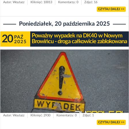
Autor: Woytazz
Kliknięć: 10013
Komentarzy: 0
Zdjęć: 16
CZYTAJ DALEJ >>
Poniedziałek, 20 października 2025
Poważny wypadek na DK40 w Nowym
20
PAŹ
Browińcu - droga całkowicie zablokowana
2025
Autor: Woytazz
Kliknięć: 2930
Komentarzy: 0
Zdjęć: 1
CZYTAJ DALEJ >>