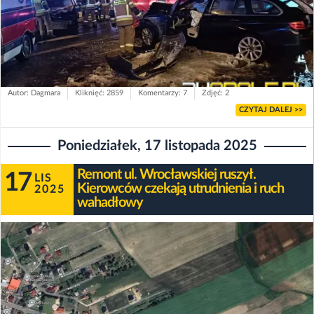
Autor: Dagmara
Kliknięć: 2859
Komentarzy: 7
Zdjęć: 2
CZYTAJ DALEJ >>
Poniedziałek, 17 listopada 2025
Remont ul. Wrocławskiej ruszył.
17
LIS
Kierowców czekają utrudnienia i ruch
2025
wahadłowy