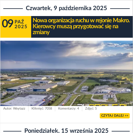
Czwartek, 9 października 2025
Nowa organizacja ruchu w rejonie Makro.
09
PAŹ
Kierowcy muszą przygotować się na
2025
zmiany
Autor: Woytazz
Kliknięć: 7058
Komentarzy: 4
Zdjęć: 5
CZYTAJ DALEJ >>
Poniedziałek, 15 września 2025