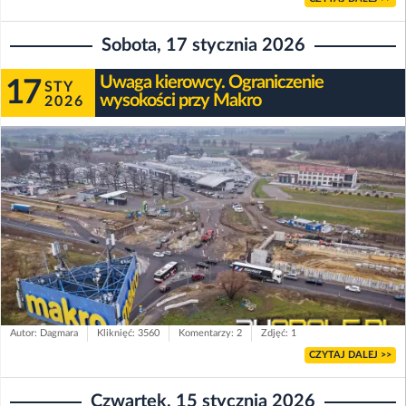
Sobota, 17 stycznia 2026
Uwaga kierowcy. Ograniczenie
17
STY
wysokości przy Makro
2026
Autor: Dagmara
Kliknięć: 3560
Komentarzy: 2
Zdjęć: 1
CZYTAJ DALEJ >>
Czwartek, 15 stycznia 2026