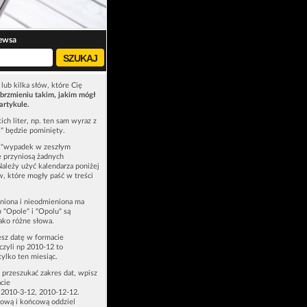
ewsa
lub kilka słów, które Cię
brzmieniu takim, jakim mógł
artykule.
ich liter, np. ten sam wyraz z
ś" będzie pominięty.
u "wypadek w zeszłym
e przyniosą żadnych
Należy użyć kalendarza poniżej
ów, które mogły paść w treści
niona i nieodmieniona ma
p "Opole" i "Opolu" są
ako różne słowa.
esz datę w formacie
zyli np 2010-12 to
tylko ten miesiąc.
z przeszukać zakres dat, wpisz
cie
 2010-3-12, 2010-12-12.
ową i końcową oddziel