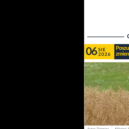
Poszu
06
SIE
zmien
2026
Autor: Dagmara
Kliknięć: 