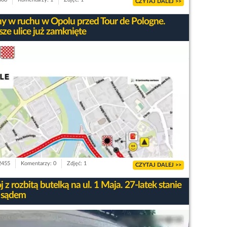
CZYTAJ DALEJ >>
y w ruchu w Opolu przed Tour de Pologne.
sze ulice już zamknięte
 2455
Komentarzy: 0
Zdjęć: 1
CZYTAJ DALEJ >>
 z rozbitą butelką na ul. 1 Maja. 27-latek stanie
 sądem