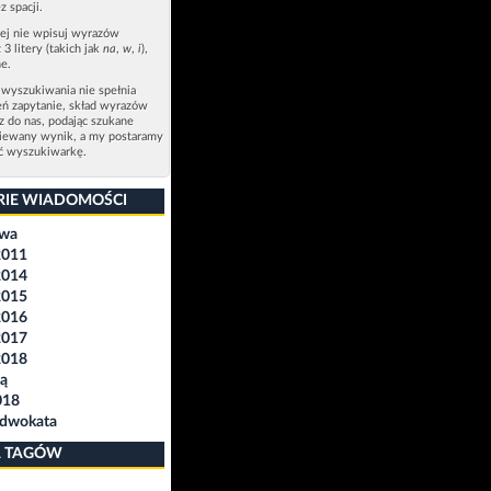
z spacji.
zej nie wpisuj wyrazów
 3 litery (takich jak
na
,
w
,
i
),
e.
 wyszukiwania nie spełnia
eń zapytanie, skład wyrazów
sz do nas, podając szukane
ziewany wynik, a my postaramy
ić wyszukiwarkę.
RIE WIADOMOŚCI
awa
2011
2014
2015
2016
2017
2018
ą
018
Adwokata
 TAGÓW