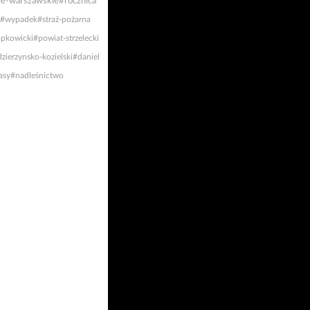
e-warszawskie
#rocznica
#wypadek
#straż-pożarna
apkowicki
#powiat-strzelecki
zierzynsko-kozielski
#daniel
asy
#nadleśnictwo