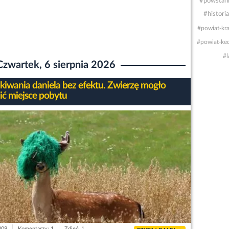
#powstani
#historia
#powiat-kr
#powiat-ked
#l
Czwartek, 6 sierpnia 2026
kiwania daniela bez efektu. Zwierzę mogło
ić miejsce pobytu
808
Komentarzy: 1
Zdjęć: 1