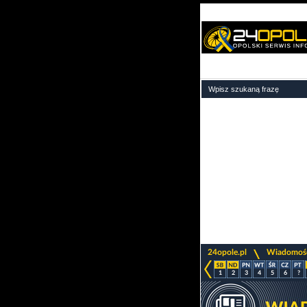
>
24opole.pl
Wiadomoś
1
2
3
4
5
6
?