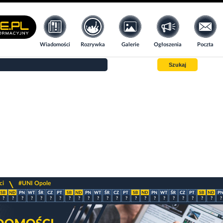
Wiadomości
Rozrywka
Galerie
Ogłoszenia
Poczta
Szukaj
>
ci
#UNI Opole
?
?
?
?
?
?
?
?
?
?
?
?
?
?
?
?
?
?
?
?
?
?
?
?