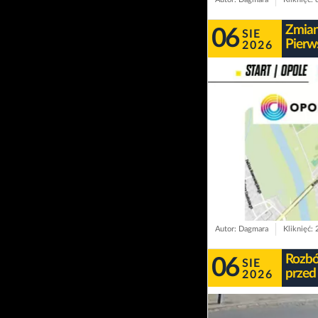
Zmian
06
SIE
Pierw
2026
Autor: Dagmara
Kliknięć:
Rozbój
06
SIE
przed
2026