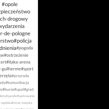
#opole
zpieczeństwo
uch-drogowy
wydarzenia
r-de-pologne
arstwo
#policja
dnienia
#pogoda
gw
#ostrzeżenie
ert
#itaka-arena
-guilherme
#sport
erzęta
#przyroda
ady
#komunikacja
ie
#burze
#upał
#grad
ilety
#parafie
#parkowanie
-opolska
#straż-miejska