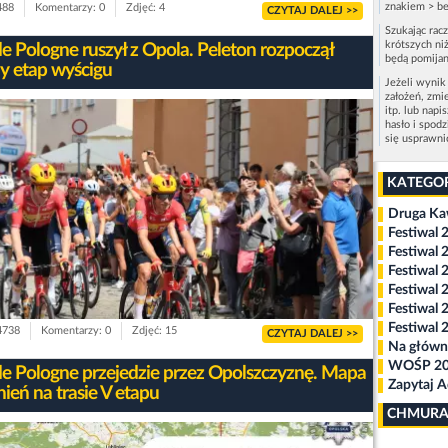
znakiem > be
488
Komentarzy: 0
Zdjęć: 4
CZYTAJ DALEJ >>
Szukając rac
krótszych niż
de Pologne ruszył z Opola. Peleton rozpoczął
będą pomijan
ny etap wyścigu
Jeżeli wynik
założeń, zmi
itp. lub napi
hasło i spod
się usprawn
KATEGO
Druga K
Festiwal 
Festiwal 
Festiwal 
Festiwal 
Festiwal 
Festiwal 
 4738
Komentarzy: 0
Zdjęć: 15
CZYTAJ DALEJ >>
Na główn
WOŚP 2
de Pologne przejedzie przez Opolszczyznę. Mapa
Zapytaj 
ień na trasie V etapu
CHMURA