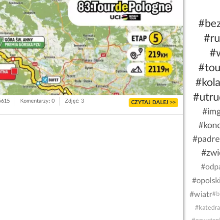
#be
#r
#
#tou
#kol
#utru
 5615
Komentarzy: 0
Zdjęć: 3
CZYTAJ DALEJ >>
#im
#konc
#padre
#zwi
#odp
#opolsk
#wiatr
#b
#katedra