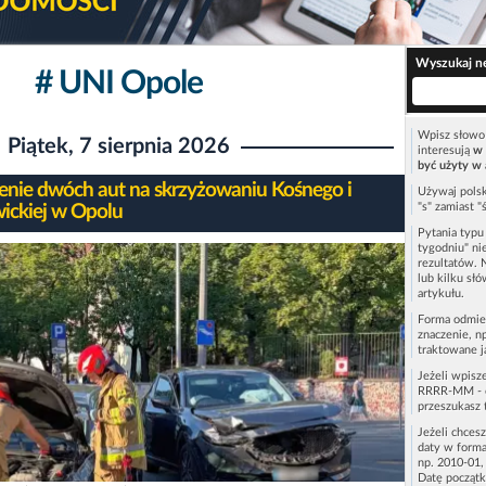
Wyszukaj n
# UNI Opole
Wpisz słowo 
Piątek, 7 sierpnia 2026
interesują
w 
być użyty w 
enie dwóch aut na skrzyżowaniu Kośnego i
Używaj polsk
"s" zamiast "
ickiej w Opolu
Pytania typ
tygodniu" ni
rezultatów. 
lub kilku sł
artykułu.
Forma odmie
znaczenie, n
traktowane j
Jeżeli wpisz
RRRR-MM - c
przeszukasz 
Jeżeli chces
daty w forma
np. 2010-01,
Datę początk