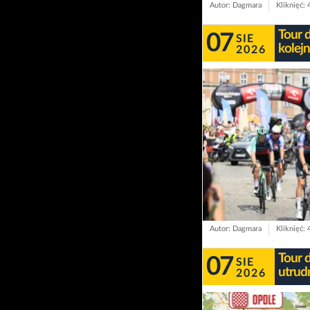
Autor: Dagmara
Kliknięć: 
Tour 
07
SIE
kolej
2026
Autor: Dagmara
Kliknięć:
Tour 
07
SIE
utrudn
2026