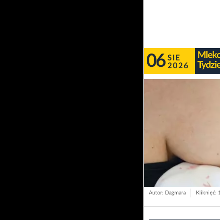
Mleko
06
SIE
Tydzi
2026
Autor: Dagmara
Kliknięć: