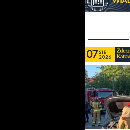
Zderz
07
SIE
Katow
2026