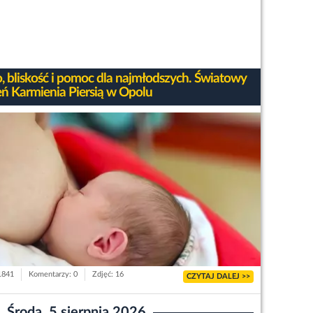
, bliskość i pomoc dla najmłodszych. Światowy
eń Karmienia Piersią w Opolu
 1841
Komentarzy: 0
Zdjęć: 16
CZYTAJ DALEJ >>
Środa, 5 sierpnia 2026