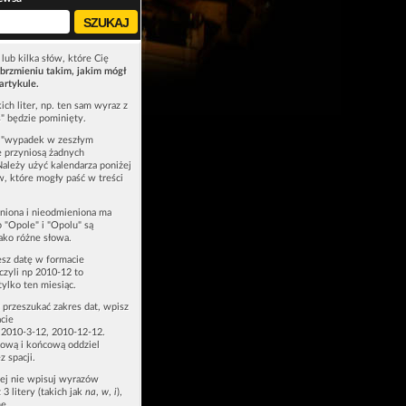
lub kilka słów, które Cię
brzmieniu takim, jakim mógł
artykule.
ich liter, np. ten sam wyraz z
ś" będzie pominięty.
u "wypadek w zeszłym
e przyniosą żadnych
Należy użyć kalendarza poniżej
ów, które mogły paść w treści
niona i nieodmieniona ma
p "Opole" i "Opolu" są
ako różne słowa.
esz datę w formacie
zyli np 2010-12 to
tylko ten miesiąc.
z przeszukać zakres dat, wpisz
cie
 2010-3-12, 2010-12-12.
ową i końcową oddziel
z spacji.
zej nie wpisuj wyrazów
 3 litery (takich jak
na
,
w
,
i
),
e.