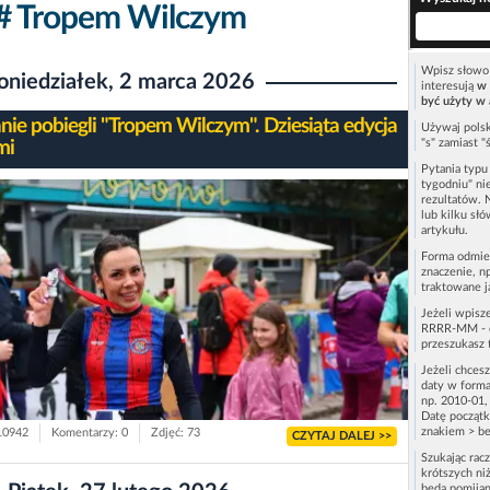
# Tropem Wilczym
Wpisz słowo 
oniedziałek, 2 marca 2026
interesują
w 
być użyty w 
nie pobiegli "Tropem Wilczym". Dziesiąta edycja
Używaj polsk
"s" zamiast "
mi
Pytania typ
tygodniu" ni
rezultatów. 
lub kilku sł
artykułu.
Forma odmie
znaczenie, n
traktowane j
Jeżeli wpisz
RRRR-MM - c
przeszukasz 
Jeżeli chces
daty w forma
np. 2010-01,
Datę początk
znakiem > be
 10942
Komentarzy: 0
Zdjęć: 73
CZYTAJ DALEJ >>
Szukając rac
krótszych niż
będą pomijan