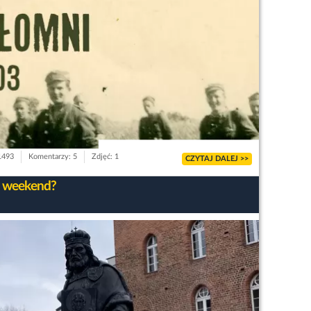
 1493
Komentarzy: 5
Zdjęć: 1
CZYTAJ DALEJ >>
 weekend?