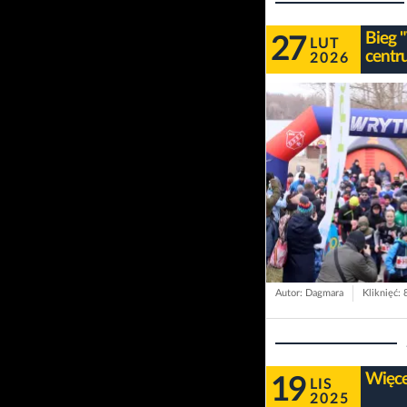
Bieg 
27
LUT
centr
2026
Autor: Dagmara
Kliknięć: 
Więcej
19
LIS
2025