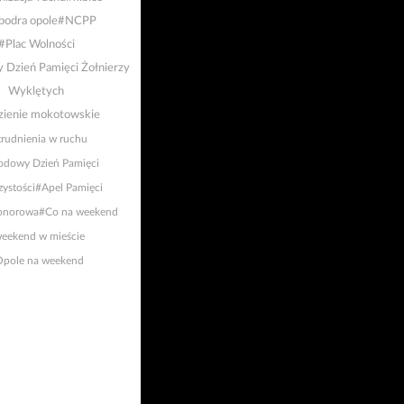
bodra opole
#NCPP
#Plac Wolności
Dzień Pamięci Żołnierzy
Wyklętych
zienie mokotowskie
trudnienia w ruchu
odowy Dzień Pamięci
ystości
#Apel Pamięci
onorowa
#Co na weekend
eekend w mieście
pole na weekend