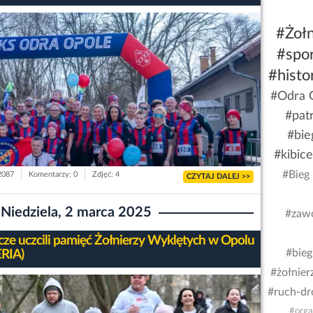
#Żołn
#spor
#histo
#Odra 
#pat
#bie
#kibic
#Bieg 
 2087
Komentarzy: 0
Zdjęć: 4
CZYTAJ DALEJ >>
Niedziela, 2 marca 2025
#zaw
cze uczcili pamięć Żołnierzy Wyklętych w Opolu
#bie
RIA)
#żołnier
#ruch-d
#orga