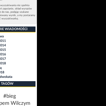
 wyszukiwania nie spełnia
eń zapytanie, skład wyrazów
sz do nas, podając szukane
ziewany wynik, a my postaramy
ić wyszukiwarkę.
RIE WIADOMOŚCI
awa
2011
2014
2015
2016
2017
2018
ą
018
Adwokata
 TAGÓW
#bieg
pem Wilczym