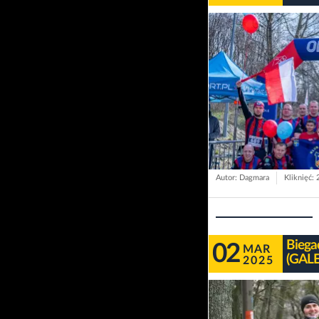
Autor: Dagmara
Kliknięć:
Biega
02
MAR
(GALE
2025