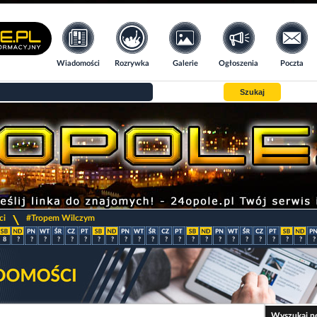
Wiadomości
Rozrywka
Galerie
Ogłoszenia
Poczta
Szukaj
>
ci
#Tropem Wilczym
8
?
?
?
?
?
?
?
?
?
?
?
?
?
?
?
?
?
?
?
?
?
?
?
Wyszukaj n