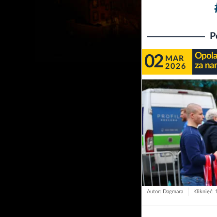
P
Opola
02
MAR
za na
2026
Autor: Dagmara
Kliknięć: