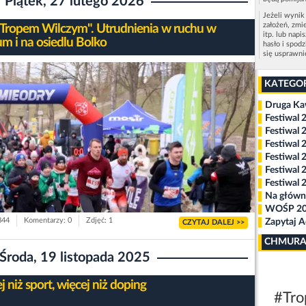
Piątek, 27 lutego 2026
Jeżeli wynik
założeń, zmi
"Tropem Wilczym". Utrudnienia w ruchu w
itp. lub napi
um i na osiedlu Bolko
hasło i spod
się usprawn
KATEGO
Druga K
Festiwal 
Festiwal 
Festiwal 
Festiwal 
Festiwal 
Festiwal 
Na główn
WOŚP 2
844
Komentarzy: 0
Zdjęć: 1
Zapytaj 
CZYTAJ DALEJ >>
CHMURA
Środa, 19 listopada 2025
 niż sport, więcej niż doping
#Tro