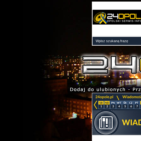
>
24opole.pl
Wiadomoś
1
2
3
4
5
6
7