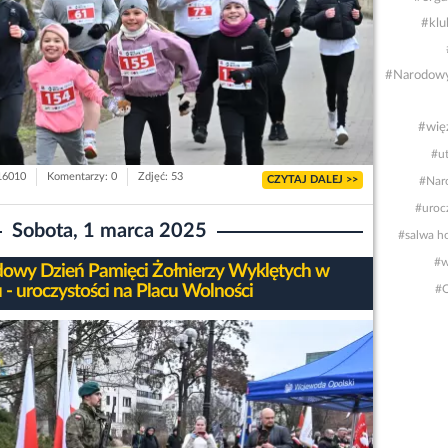
#klu
#Narodowy 
#wię
#u
 16010
Komentarzy: 0
Zdjęć: 53
CZYTAJ DALEJ >>
#Nar
#urocz
Sobota, 1 marca 2025
#salwa h
#w
owy Dzień Pamięci Żołnierzy Wyklętych w
 - uroczystości na Placu Wolności
#O