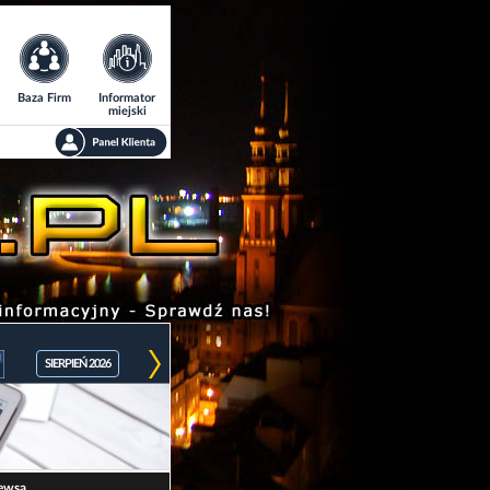
Baza Firm
Informator
miejski
SIERPIEŃ 2026
ewsa