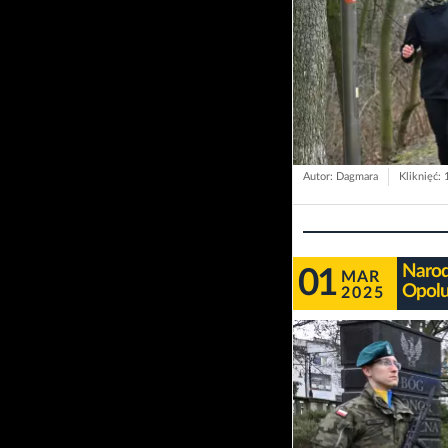
Autor: Dagmara
Kliknięć:
Narod
01
MAR
Opolu
2025