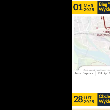
Bieg 
01
MAR
Wyklę
2025
Autor: Dagmara
Kliknięć:
Obcho
28
LUT
Wyklę
2025