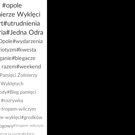
#opole
ierze Wyklęci
t
#utrudnienia
ria
#Jedna Odra
Opole
#wydarzenia
riotyzm
#kwesta
ganie
#biegacze
e razem
#weekend
Pamięci Żołnierzy
Wyklętych
ody
#Bieg pamięci
#rozrywka
g-tropem-wilczym
ze-wyklęci
#grodków
rogowy
#tropem-wilczym
nizacja-ruchu
#kibice