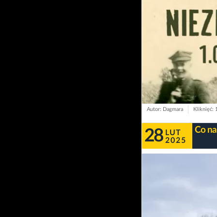
Autor: Dagmara
Kliknięć:
Co na
28
LUT
2025