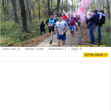
Autor: kam_ila
Kliknięć: 23366
Komentarzy: 1
Zdjęć: 91
CZYTAJ DALEJ >>