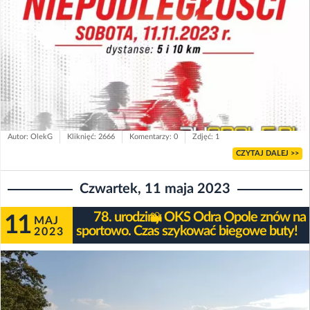
Autor: OlekG
Kliknięć: 2666
Komentarzy: 0
Zdjęć: 1
CZYTAJ DALEJ >>
Czwartek, 11 maja 2023
78. urodziny OKS Odra Opole znów na
11
MAJ
sportowo. Czas szykować biegowe buty!
2023