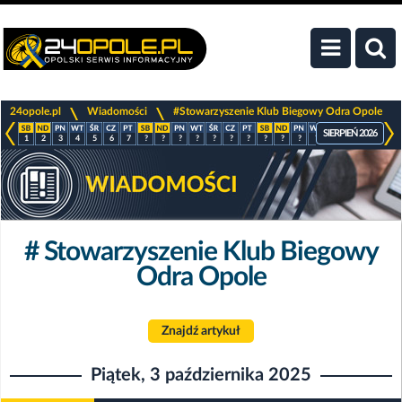
>
>
24opole.pl
Wiadomości
#Stowarzyszenie Klub Biegowy Odra Opole
SIERPIEŃ 2026
1
2
3
4
5
6
7
?
?
?
?
?
?
?
?
?
?
?
?
?
?
?
# Stowarzyszenie Klub Biegowy
Odra Opole
Znajdź artykuł
Piątek, 3 października 2025