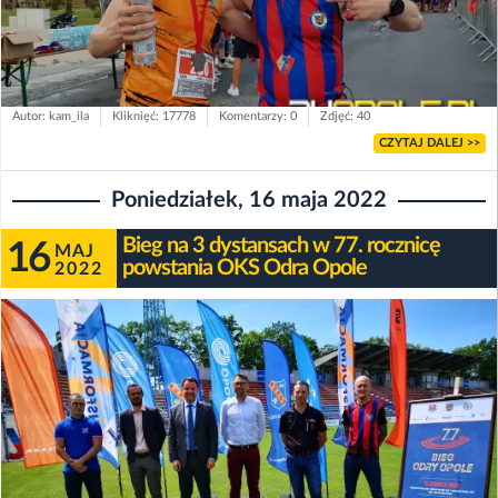
Autor: kam_ila
Kliknięć: 17778
Komentarzy: 0
Zdjęć: 40
CZYTAJ DALEJ >>
Poniedziałek, 16 maja 2022
Bieg na 3 dystansach w 77. rocznicę
16
MAJ
powstania OKS Odra Opole
2022