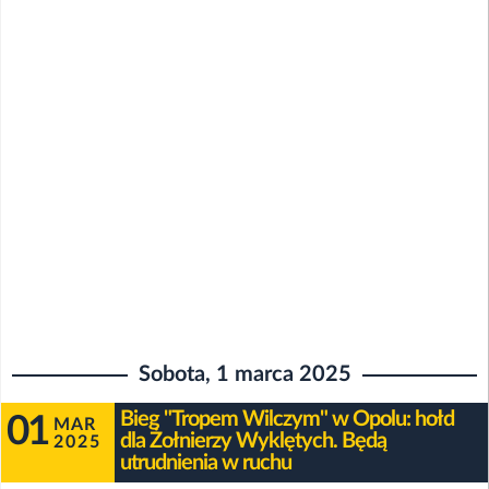
Sobota, 1 marca 2025
Bieg "Tropem Wilczym" w Opolu: hołd
01
MAR
dla Żołnierzy Wyklętych. Będą
2025
utrudnienia w ruchu