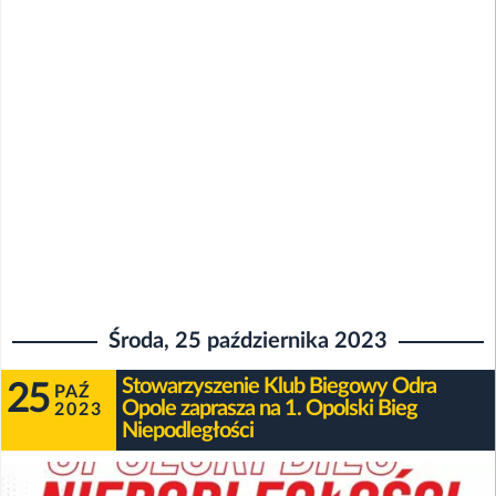
Środa, 25 października 2023
Stowarzyszenie Klub Biegowy Odra
25
PAŹ
Opole zaprasza na 1. Opolski Bieg
2023
Niepodległości