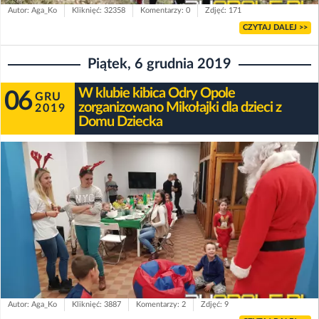
Autor: Aga_Ko
Kliknięć: 32358
Komentarzy: 0
Zdjęć: 171
CZYTAJ DALEJ >>
Piątek, 6 grudnia 2019
W klubie kibica Odry Opole
06
GRU
zorganizowano Mikołajki dla dzieci z
2019
Domu Dziecka
Autor: Aga_Ko
Kliknięć: 3887
Komentarzy: 2
Zdjęć: 9