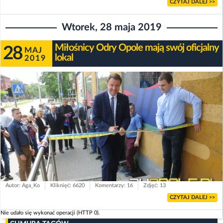
CZYTAJ DALEJ >>
Wtorek, 28 maja 2019
Miłośnicy Odry Opole mają swój oficjalny
28
MAJ
lokal
2019
Autor: Aga_Ko
Kliknięć: 6620
Komentarzy: 16
Zdjęć: 13
CZYTAJ DALEJ >>
Nie udało się wykonać operacji (HTTP 0).