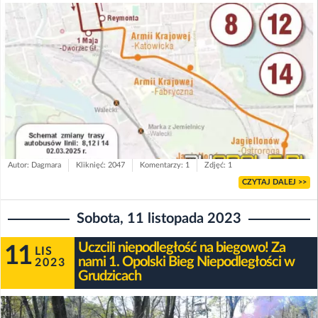
Autor: Dagmara
Kliknięć: 2047
Komentarzy: 1
Zdjęć: 1
CZYTAJ DALEJ >>
Sobota, 11 listopada 2023
Uczcili niepodległość na biegowo! Za
11
LIS
nami 1. Opolski Bieg Niepodległości w
2023
Grudzicach