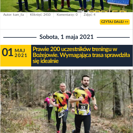
Autor: kam_ila
Kliknięć: 2410
Komentarzy: 0
Zdjęć: 4
CZYTAJ DALEJ >>
Sobota, 1 maja 2021
Prawie 200 uczestników treningu w
01
MAJ
Bożejowie. Wymagająca trasa sprawdziła
2021
się idealnie