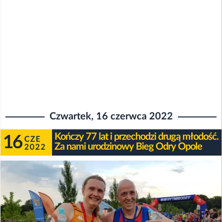
Czwartek, 16 czerwca 2022
Kończy 77 lat i przechodzi drugą młodość.
16
CZE
Za nami urodzinowy Bieg Odry Opole
2022