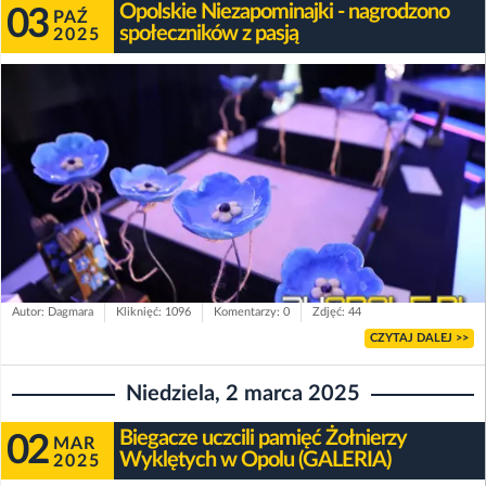
Opolskie Niezapominajki - nagrodzono
03
PAŹ
społeczników z pasją
2025
Autor: Dagmara
Kliknięć: 1096
Komentarzy: 0
Zdjęć: 44
CZYTAJ DALEJ >>
Niedziela, 2 marca 2025
Biegacze uczcili pamięć Żołnierzy
02
MAR
Wyklętych w Opolu (GALERIA)
2025