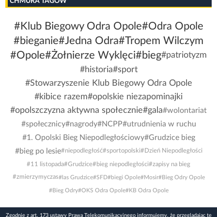
CHMURA TAGÓW
#Klub Biegowy Odra Opole
#Odra Opole
#bieganie
#Jedna Odra
#Tropem Wilczym
#Opole
#Żołnierze Wyklęci
#bieg
#patriotyzm
#historia
#sport
#Stowarzyszenie Klub Biegowy Odra Opole
#kibice razem
#opolskie niezapominajki
#opolszczyzna aktywna społecznie
#gala
#wolontariat
#społecznicy
#nagrody
#NCPP
#utrudnienia w ruchu
#1. Opolski Bieg Niepodległościowy
#Grudzice bieg
#bieg po lesie
#niepodległość
#sportopolski
#Dzień Niepodległości
#11 listopada
#Grudzice
#bieg niepodległości
#zapisy na bieg
#zmierzymyczas
#las Grudzice
#SFD
#biegi Opole
#Mosir
#Bieg Odry Opole
#Bieg Odry
#OKS Odra Opole
#KB Odra Opole
Zgodnie z art. 173 ustawy Prawa Telekomunikacyjnego informujemy, że przeglądając tę