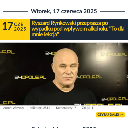
Wtorek, 17 czerwca 2025
Ryszard Rynkowski przeprasza po
17
CZE
wypadku pod wpływem alkoholu. "To dla
2025
mnie lekcja"
Autor: Woytazz
Kliknięć: 2511
Komentarzy: 7
Zdjęć: 1
CZYTAJ DALEJ >>