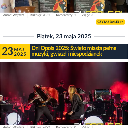
Autor: Woytazz
Kliknięć: 3181
Komentarzy: 1
Zdjęć: 3
CZYTAJ DALEJ >>
Piątek, 23 maja 2025
Dni Opola 2025: Święto miasta pełne
23
MAJ
muzyki, gwiazd i niespodzianek
2025
Autor: Woytazz
Kliknięć: 6272
Komentarzy: 0
Zdjęć: 3