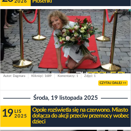
Piosenki
2026
Autor: Dagmara
Kliknięć: 1689
Komentarzy: 1
Zdjęć: 1
CZYTAJ DALEJ >>
Środa, 19 listopada 2025
Opole rozświetla się na czerwono. Miasto
19
LIS
dołącza do akcji przeciw przemocy wobec
2025
dzieci