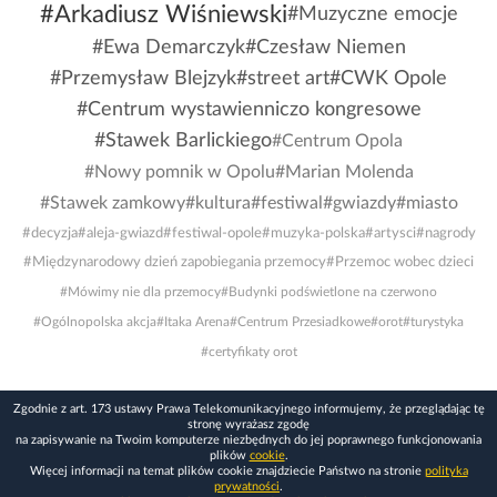
#Arkadiusz Wiśniewski
#Muzyczne emocje
#Ewa Demarczyk
#Czesław Niemen
#Przemysław Blejzyk
#street art
#CWK Opole
#Centrum wystawienniczo kongresowe
#Stawek Barlickiego
#Centrum Opola
#Nowy pomnik w Opolu
#Marian Molenda
#Stawek zamkowy
#kultura
#festiwal
#gwiazdy
#miasto
#decyzja
#aleja-gwiazd
#festiwal-opole
#muzyka-polska
#artysci
#nagrody
#Międzynarodowy dzień zapobiegania przemocy
#Przemoc wobec dzieci
#Mówimy nie dla przemocy
#Budynki podświetlone na czerwono
#Ogólnopolska akcja
#Itaka Arena
#Centrum Przesiadkowe
#orot
#turystyka
#certyfikaty orot
Zgodnie z art. 173 ustawy Prawa Telekomunikacyjnego informujemy, że przeglądając tę
stronę wyrażasz zgodę
na zapisywanie na Twoim komputerze niezbędnych do jej poprawnego funkcjonowania
plików
cookie
.
Więcej informacji na temat plików cookie znajdziecie Państwo na stronie
polityka
prywatności
.