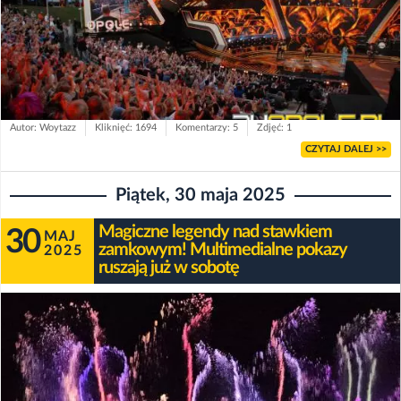
Autor: Woytazz
Kliknięć: 1694
Komentarzy: 5
Zdjęć: 1
CZYTAJ DALEJ >>
Piątek, 30 maja 2025
Magiczne legendy nad stawkiem
30
MAJ
zamkowym! Multimedialne pokazy
2025
ruszają już w sobotę