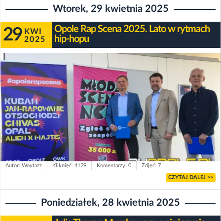
Wtorek, 29 kwietnia 2025
Opole Rap Scena 2025. Lato w rytmach
29
KWI
hip-hopu
2025
Autor: Woytazz
Kliknięć: 4129
Komentarzy: 0
Zdjęć: 7
CZYTAJ DALEJ >>
Poniedziałek, 28 kwietnia 2025