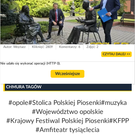
Autor: Woytazz
Kliknięć: 2809
Komentarzy: 6
Zdjęć: 2
CZYTAJ DALEJ >>
Nie udało się wykonać operacji (HTTP 0).
Wcześniejsze
CHMURA TAGÓW
#opole
#Stolica Polskiej Piosenki
#muzyka
#Województwo opolskie
#Krajowy Festiwal Polskiej Piosenki
#KFPP
#Amfiteatr tysiąclecia