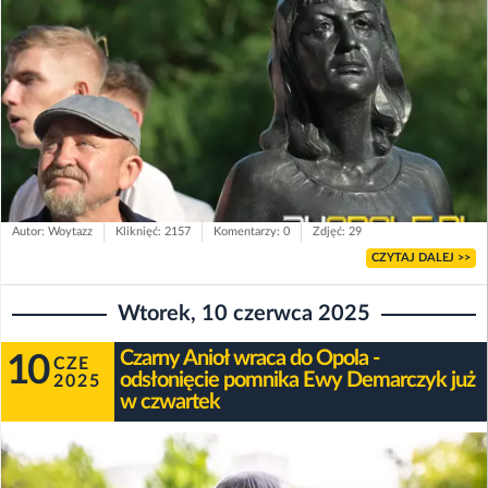
Autor: Woytazz
Kliknięć: 2157
Komentarzy: 0
Zdjęć: 29
CZYTAJ DALEJ >>
Wtorek, 10 czerwca 2025
Czarny Anioł wraca do Opola -
10
CZE
odsłonięcie pomnika Ewy Demarczyk już
2025
w czwartek