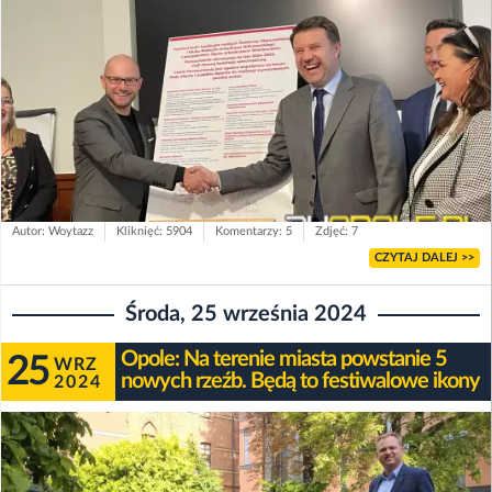
Autor: Woytazz
Kliknięć: 5904
Komentarzy: 5
Zdjęć: 7
CZYTAJ DALEJ >>
Środa, 25 września 2024
Opole: Na terenie miasta powstanie 5
25
WRZ
nowych rzeźb. Będą to festiwalowe ikony
2024