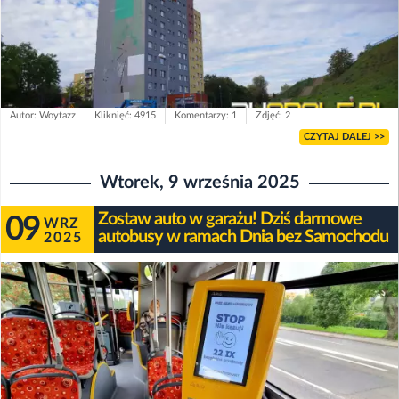
Autor: Woytazz
Kliknięć: 4915
Komentarzy: 1
Zdjęć: 2
CZYTAJ DALEJ >>
Wtorek, 9 września 2025
Zostaw auto w garażu! Dziś darmowe
09
WRZ
autobusy w ramach Dnia bez Samochodu
2025