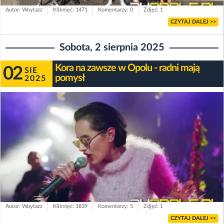
Autor: Woytazz
Kliknięć: 1471
Komentarzy: 0
Zdjęć: 1
CZYTAJ DALEJ >>
Sobota, 2 sierpnia 2025
Kora na zawsze w Opolu - radni mają
02
SIE
pomysł
2025
Autor: Woytazz
Kliknięć: 1839
Komentarzy: 5
Zdjęć: 1
CZYTAJ DALEJ >>