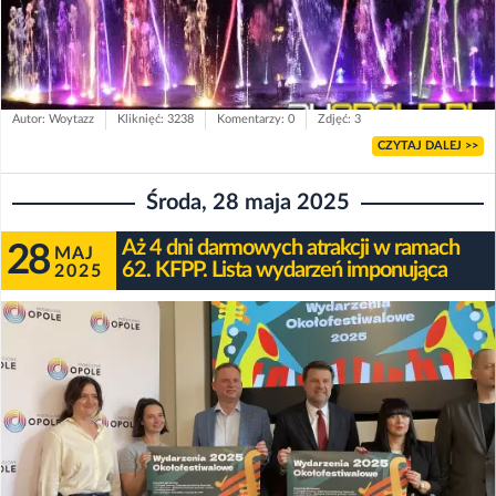
Autor: Woytazz
Kliknięć: 3238
Komentarzy: 0
Zdjęć: 3
CZYTAJ DALEJ >>
Środa, 28 maja 2025
Aż 4 dni darmowych atrakcji w ramach
28
MAJ
62. KFPP. Lista wydarzeń imponująca
2025