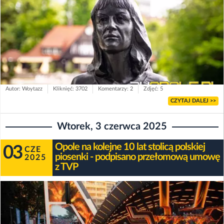
Autor: Woytazz
Kliknięć: 3702
Komentarzy: 2
Zdjęć: 5
CZYTAJ DALEJ >>
Wtorek, 3 czerwca 2025
Opole na kolejne 10 lat stolicą polskiej
03
CZE
piosenki - podpisano przełomową umowę
2025
z TVP