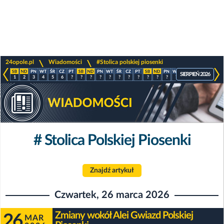
>
>
24opole.pl
Wiadomości
#Stolica polskiej piosenki
SIERPIEŃ 2026
1
2
3
4
5
6
?
?
?
?
?
?
?
?
?
?
?
?
?
?
?
?
# Stolica Polskiej Piosenki
Znajdź artykuł
Czwartek, 26 marca 2026
Zmiany wokół Alei Gwiazd Polskiej
26
MAR