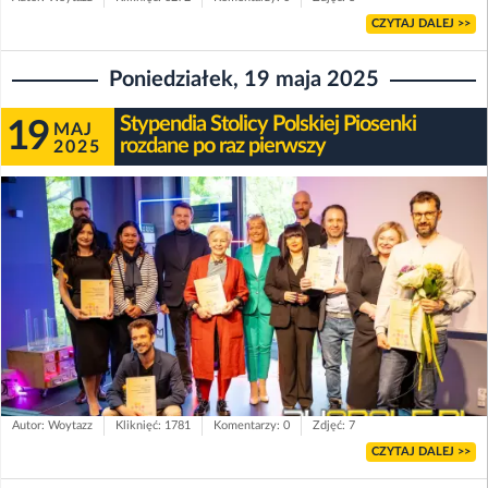
CZYTAJ DALEJ >>
Poniedziałek, 19 maja 2025
Stypendia Stolicy Polskiej Piosenki
19
MAJ
rozdane po raz pierwszy
2025
Autor: Woytazz
Kliknięć: 1781
Komentarzy: 0
Zdjęć: 7
CZYTAJ DALEJ >>