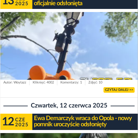
13
oficjalnie odsłonięta
2025
Autor: Woytazz
Kliknięć: 4002
Komentarzy: 1
Zdjęć: 10
CZYTAJ DALEJ >>
Czwartek, 12 czerwca 2025
Ewa Demarczyk wraca do Opola - nowy
12
CZE
pomnik uroczyście odsłonięty
2025