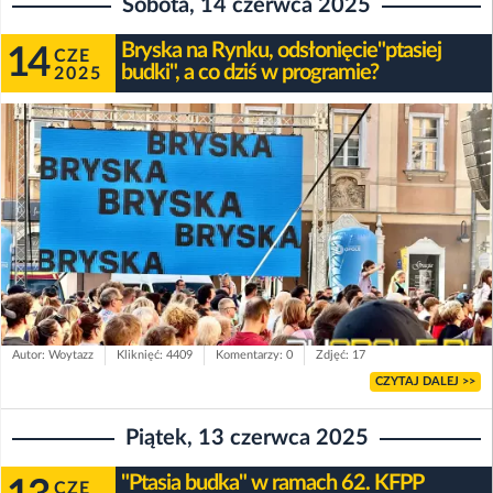
Sobota, 14 czerwca 2025
Bryska na Rynku, odsłonięcie"ptasiej
14
CZE
budki", a co dziś w programie?
2025
Autor: Woytazz
Kliknięć: 4409
Komentarzy: 0
Zdjęć: 17
CZYTAJ DALEJ >>
Piątek, 13 czerwca 2025
"Ptasia budka" w ramach 62. KFPP
CZE