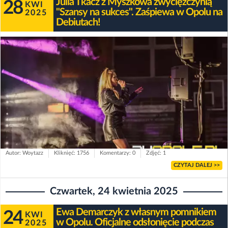
Julia Tkacz z Myszkowa zwyciężczynią
28
KWI
"Szansy na sukces". Zaśpiewa w Opolu na
2025
Debiutach!
Autor: Woytazz
Kliknięć: 1756
Komentarzy: 0
Zdjęć: 1
CZYTAJ DALEJ >>
Czwartek, 24 kwietnia 2025
Ewa Demarczyk z własnym pomnikiem
24
KWI
w Opolu. Oficjalne odsłonięcie podczas
2025