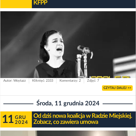
KFPP
Autor: Woytazz
Kliknięć: 2333
Komentarzy: 2
Zdjęć: 7
CZYTAJ DALEJ >>
Środa, 11 grudnia 2024
Od dziś nowa koalicja w Radzie Miejskiej.
11
GRU
Zobacz, co zawiera umowa
2024