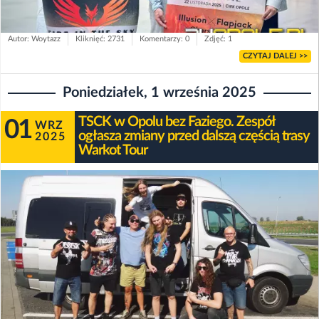
Autor: Woytazz
Kliknięć: 2731
Komentarzy: 0
Zdjęć: 1
CZYTAJ DALEJ >>
Poniedziałek, 1 września 2025
TSCK w Opolu bez Faziego. Zespół
01
WRZ
ogłasza zmiany przed dalszą częścią trasy
2025
Warkot Tour