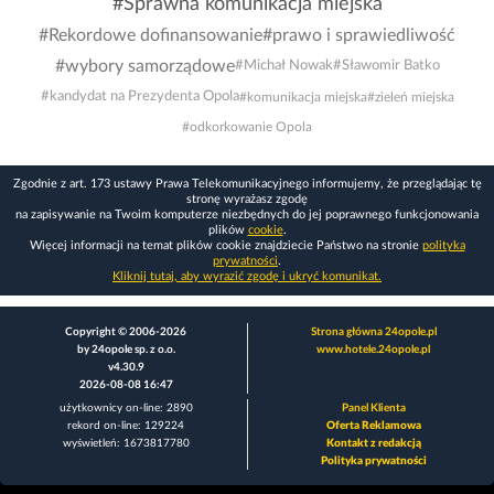
#Sprawna komunikacja miejska
#Rekordowe dofinansowanie
#prawo i sprawiedliwość
#wybory samorządowe
#Michał Nowak
#Sławomir Batko
#kandydat na Prezydenta Opola
#komunikacja miejska
#zieleń miejska
#odkorkowanie Opola
Zgodnie z art. 173 ustawy Prawa Telekomunikacyjnego informujemy, że przeglądając tę
stronę wyrażasz zgodę
na zapisywanie na Twoim komputerze niezbędnych do jej poprawnego funkcjonowania
plików
cookie
.
Więcej informacji na temat plików cookie znajdziecie Państwo na stronie
polityka
prywatności
.
Kliknij tutaj, aby wyrazić zgodę i ukryć komunikat.
Copyright © 2006-2026
Strona główna 24opole.pl
by 24opole sp. z o.o.
www.hotele.24opole.pl
v4.30.9
2026-08-08 16:47
użytkownicy on-line: 2890
Panel Klienta
rekord on-line: 129224
Oferta Reklamowa
wyświetleń: 1673817780
Kontakt z redakcją
Polityka prywatności