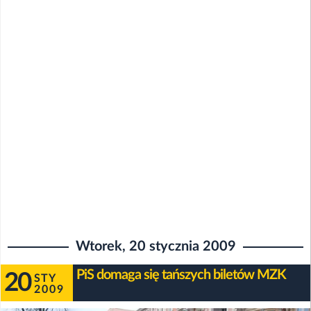
Wtorek, 20 stycznia 2009
PiS domaga się tańszych biletów MZK
20
STY
2009