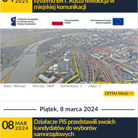
systemu BRT. Rusza rewolucja w
2025
miejskiej komunikacji
Autor: Woytazz
Kliknięć: 5804
Komentarzy: 5
Zdjęć: 1
CZYTAJ DALEJ >>
Piątek, 8 marca 2024
Działacze PiS przedstawili swoich
08
MAR
kandydatów do wyborów
2024
samorządowych