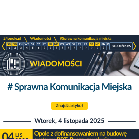
>
>
24opole.pl
Wiadomości
#Sprawna komunikacja miejska
SIERPIEŃ 2026
1
2
3
4
5
6
7
?
?
?
?
?
?
?
?
?
?
?
?
?
?
?
# Sprawna Komunikacja Miejska
Znajdź artykuł
Wtorek, 4 listopada 2025
Opole z dofinansowaniem na budowę
04
LIS