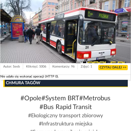
Autor: Seeb
Kliknięć: 5006
Komentarzy: 96
Zdjęć: 1
CZYTAJ DALEJ >>
Nie udało się wykonać operacji (HTTP 0).
CHMURA TAGÓW
#Opole
#System BRT
#Metrobus
#Bus Rapid Transit
#Ekologiczny transport zbiorowy
#Infrastruktura miejska