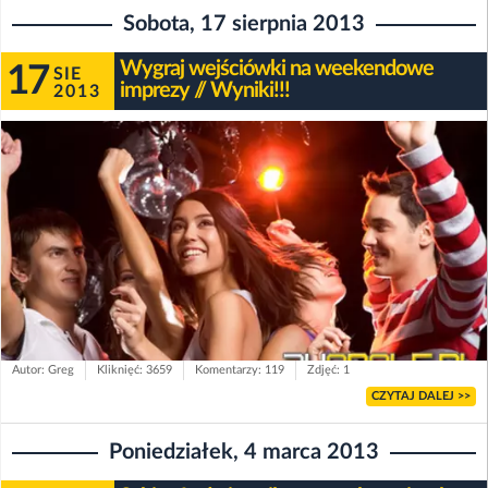
Sobota, 17 sierpnia 2013
Wygraj wejściówki na weekendowe
17
SIE
imprezy // Wyniki!!!
2013
Autor: Greg
Kliknięć: 3659
Komentarzy: 119
Zdjęć: 1
CZYTAJ DALEJ >>
Poniedziałek, 4 marca 2013