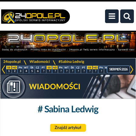
>
>
24opole.pl
Wiadomości
#Sabina Ledwig
SIERPIEŃ 2026
1
2
3
4
5
6
?
?
?
?
?
?
?
?
?
?
?
?
?
?
?
?
# Sabina Ledwig
Znajdź artykuł