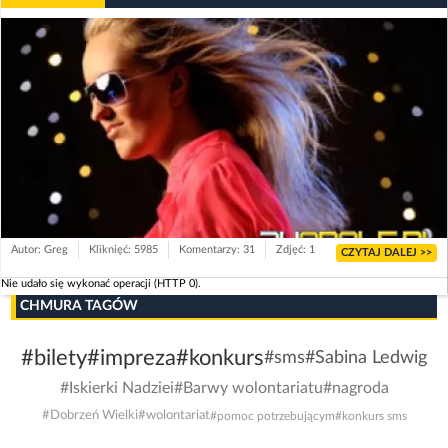
Autor: Greg
Kliknięć: 5985
Komentarzy: 31
Zdjęć: 1
CZYTAJ DALEJ >>
Nie udało się wykonać operacji (HTTP 0).
CHMURA TAGÓW
#bilety
#impreza
#konkurs
#sms
#Sabina Ledwig
#Iskierki Nadziei
#Barwy wolontariatu
#nagroda
#Dobrzeń Wielki
#wolontariat
#pomoc potrzebującym
#konkurs sms