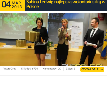
Sabina Ledwig najlepszą wolontariuszką w
04
MAR
Polsce
2013
Autor: Greg
Kliknięć: 6734
Komentarzy: 20
Zdjęć: 1
CZYTAJ DALEJ >>