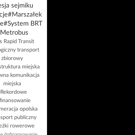
sja sejmiku
cje
#Marszałek
e
#System BRT
Metrobus
 Rapid Transit
giczny transport
zbiorowy
struktura miejska
wna komunikacja
miejska
#Rekordowe
finansowanie
meracja opolska
sport publiczny
ieżki rowerowe
ne dofinansowanie