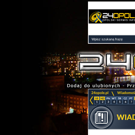
>
24opole.pl
Wiadomoś
1
2
3
4
5
6
?