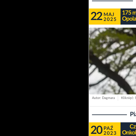
175 m
22
MAJ
Opola
2025
Autor: Dagmara
Kliknięć:
Pi
Cz
20
PAŹ
Onkol
2023