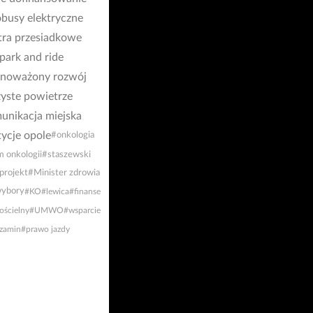
busy elektryczne
tra przesiadkowe
park and ride
noważony rozwój
yste powietrze
unikacja miejska
ycje opole
#onkologia
 onkologii
#staszewski
projekt
#Minister zdrowia
ybory
#KO
#lewica
#finanse
ościelny
#UMWO
#wsparcie
zamin
#prawo jazdy