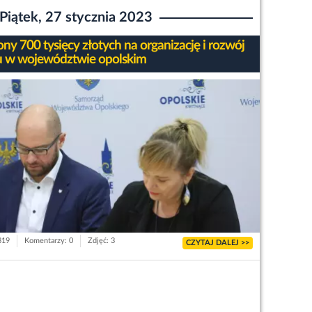
Piątek, 27 stycznia 2023
ony 700 tysięcy złotych na organizację i rozwój
u w województwie opolskim
319
Komentarzy: 0
Zdjęć: 3
CZYTAJ DALEJ >>