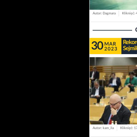
Autor: Dagmara
Kliknięć:
Rekor
30
MAR
Sejmi
2023
Autor: kam_ila
Kliknięć: 1