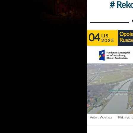
# Rek
Opole
04
LIS
Rusza
2025
Autor: Woytazz
Kliknięć: 