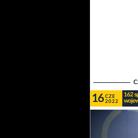
C
162 s
16
CZE
wojew
2022