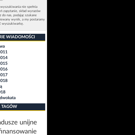
 wyszukiwania nie spełnia
eń zapytanie, skład wyrazów
sz do nas, podając szukane
ziewany wynik, a my postaramy
ić wyszukiwarkę.
RIE WIADOMOŚCI
awa
2011
2014
2015
2016
2017
2018
ą
018
Adwokata
 TAGÓW
dusze unijne
finansowanie