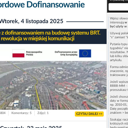
ordowe Dofinansowanie
Wpisz słowo 
Wtorek, 4 listopada 2025
interesują
w 
być użyty w 
 z dofinansowaniem na budowę systemu BRT.
Używaj polsk
"s" zamiast "
 rewolucja w miejskiej komunikacji
Pytania typ
tygodniu" ni
rezultatów. 
lub kilku sł
artykułu.
Forma odmie
znaczenie, n
traktowane j
Jeżeli wpisz
RRRR-MM - c
przeszukasz 
Jeżeli chces
daty w forma
np. 2010-01,
Datę początk
znakiem > be
5804
Komentarzy: 5
Zdjęć: 1
CZYTAJ DALEJ >>
Szukając rac
krótszych niż
będą pomijan