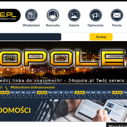
Wiadomości
Rozrywka
Galerie
Ogłoszenia
Poczta
Szukaj
>
ci
#Rekordowe dofinansowanie
?
?
?
?
?
?
?
?
?
?
?
?
?
?
?
?
?
?
?
?
?
?
?
?
Wyszukaj n