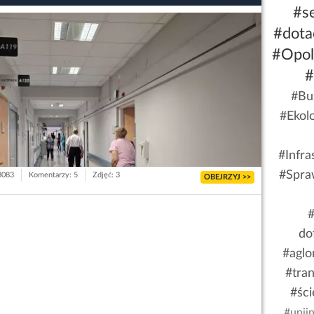
#se
#dota
#Opol
#
#Bus
#Ekolo
#Infra
#Spra
 3083
Komentarzy: 5
Zdjęć: 3
OBEJRZYJ >>
do
#aglo
#tran
#śc
#unij