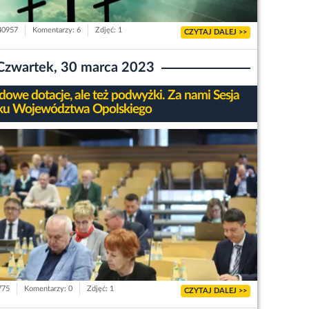
 40957
Komentarzy: 6
Zdjęć: 1
CZYTAJ DALEJ >>
Czwartek, 30 marca 2023
dowe dotacje, ale też podwyżki. Za nami Sesja
ku Województwa Opolskiego
775
Komentarzy: 0
Zdjęć: 1
CZYTAJ DALEJ >>