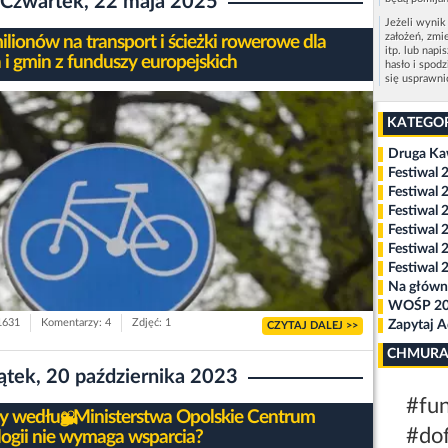
Czwartek, 22 maja 2025
Jeżeli wynik
założeń, zmi
ilionów na transport i ścieżki rowerowe dla
itp. lub napi
 i gmin z funduszy europejskich
hasło i spod
się usprawn
KATEGO
Druga K
Festiwal 
Festiwal 
Festiwal 
Festiwal 
Festiwal 
Festiwal 
Na główn
WOŚP 2
 1631
Komentarzy: 4
Zdjęć: 1
Zapytaj 
CZYTAJ DALEJ >>
CHMURA
ątek, 20 października 2023
#fun
y według Ministerstwa Opolskie Centrum
#do
ogii nie wymaga wsparcia?