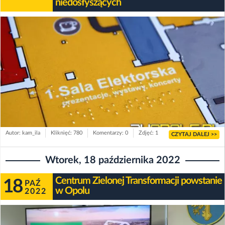
niedosłyszących
Autor: kam_ila
Kliknięć: 780
Komentarzy: 0
Zdjęć: 1
CZYTAJ DALEJ >>
Wtorek, 18 października 2022
Centrum Zielonej Transformacji powstanie
18
PAŹ
w Opolu
2022