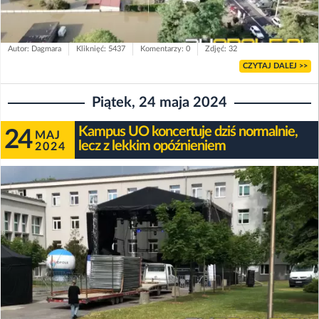
Autor: Dagmara
Kliknięć: 5437
Komentarzy: 0
Zdjęć: 32
CZYTAJ DALEJ >>
Piątek, 24 maja 2024
Kampus UO koncertuje dziś normalnie,
24
MAJ
lecz z lekkim opóźnieniem
2024