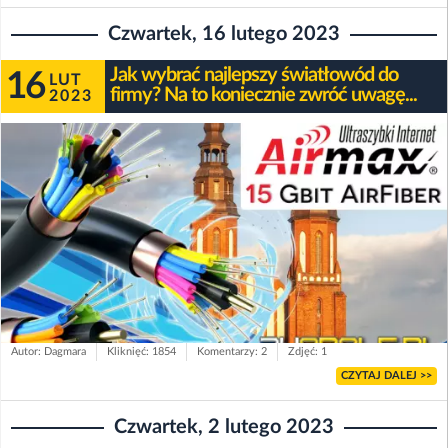
Czwartek, 16 lutego 2023
Jak wybrać najlepszy światłowód do
16
LUT
firmy? Na to koniecznie zwróć uwagę...
2023
Autor: Dagmara
Kliknięć: 1854
Komentarzy: 2
Zdjęć: 1
CZYTAJ DALEJ >>
Czwartek, 2 lutego 2023