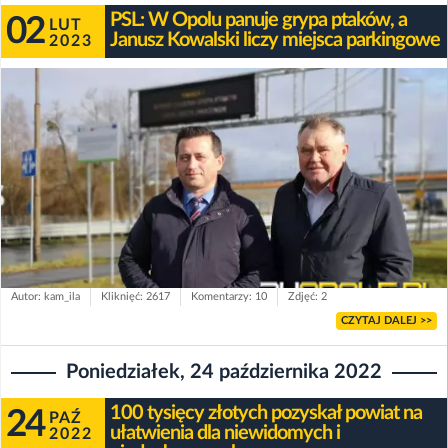
PSL: W Opolu panuje grypa ptaków, a
02
LUT
Janusz Kowalski liczy miejsca parkingowe
2023
Autor: kam_ila
Kliknięć: 2617
Komentarzy: 10
Zdjęć: 2
CZYTAJ DALEJ >>
Poniedziałek, 24 października 2022
100 tysięcy złotych pozyskał powiat na
24
PAŹ
ułatwienia dla niewidomych i
2022