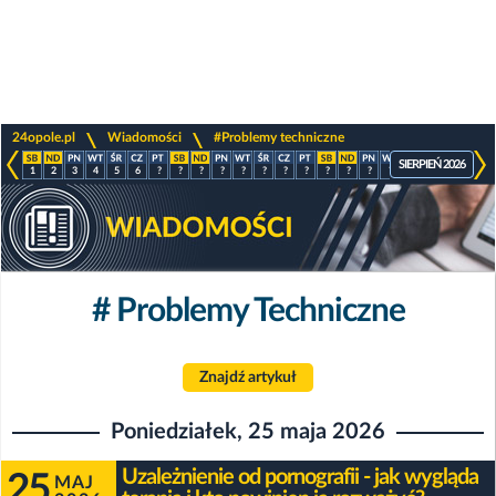
>
>
24opole.pl
Wiadomości
#Problemy techniczne
SIERPIEŃ 2026
1
2
3
4
5
6
?
?
?
?
?
?
?
?
?
?
?
?
?
?
?
?
# Problemy Techniczne
Znajdź artykuł
Poniedziałek, 25 maja 2026
Uzależnienie od pornografii - jak wygląda
25
MAJ