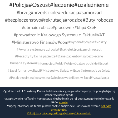
#Policja
#Oszust
#leczenie
#uzależnienie
#brzeg
#przedszkole
#edukacja
#samorzad
#bezpieczenstwo
#rekrutacja
#rodzice
#Buty robocze
#ubrnaie robicze
#pracownik
#bhp
#KSeF
#prowadzenie Krajowego Systemu e-Faktur
#VAT
#Ministerstwo Finansów
#dom
#wycena
#projekt
#koszty
#Awaria systemu e zdrowia
#Brak elektronicznych recept
#Recepty tylko na papierze
#Dane pacjentów są bezpieczne
#Awaria systemu
#Informacje z Polski
#Województwo opolskie
#Esport
#Excel formą rywalizacji
#Mistrzostwa Świata w Excel
#informacje ze świata
#Polak trzecim najlepszym na świecie zawodnikiem w Excel
#ryzwalizacja
Zgodnie z art. 173 ustawy Prawa Telekomunikacyjnego informujemy, że przeglądając tę
stronę wyrażasz zgodę
na zapisywanie na Twoim komputerze niezbędnych do jej poprawnego funkcjonowania
plików
cookie
.
Więcej informacji na temat plików cookie znajdziecie Państwo na stronie
polityka
prywatności
.
Kliknij tutaj, aby wyrazić zgodę i ukryć komunikat.