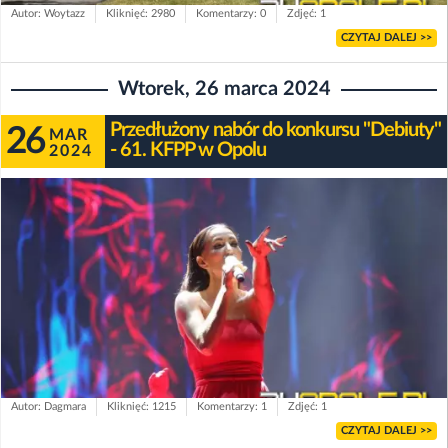
Autor: Woytazz
Kliknięć: 2980
Komentarzy: 0
Zdjęć: 1
CZYTAJ DALEJ >>
Wtorek, 26 marca 2024
Przedłużony nabór do konkursu "Debiuty"
26
MAR
- 61. KFPP w Opolu
2024
Autor: Dagmara
Kliknięć: 1215
Komentarzy: 1
Zdjęć: 1
CZYTAJ DALEJ >>