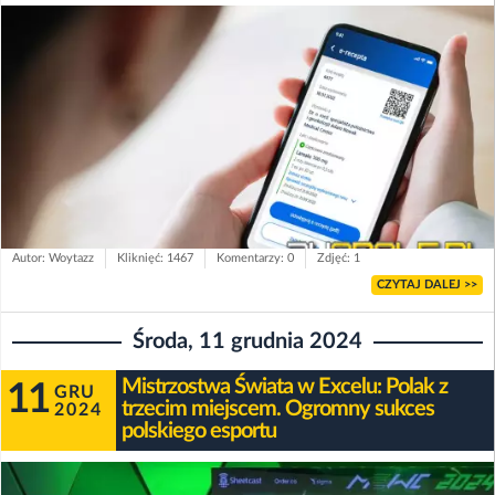
Autor: Woytazz
Kliknięć: 1467
Komentarzy: 0
Zdjęć: 1
CZYTAJ DALEJ >>
Środa, 11 grudnia 2024
Mistrzostwa Świata w Excelu: Polak z
11
GRU
trzecim miejscem. Ogromny sukces
2024
polskiego esportu