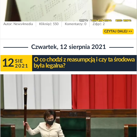
Autor: News4media
Kliknięć: 550
Komentarzy: 0
Zdjęć: 2
CZYTAJ DALEJ >>
Czwartek, 12 sierpnia 2021
O co chodzi z reasumpcją i czy ta środowa
12
SIE
była legalna?
2021