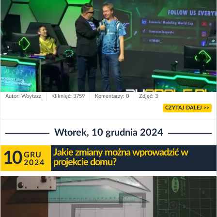
Autor: Woytazz
Kliknięć: 3759
Komentarzy: 0
Zdjęć: 3
CZYTAJ DALEJ >>
Wtorek, 10 grudnia 2024
Jakie zmiany można wprowadzić w
10
GRU
projekcie domu?
2024