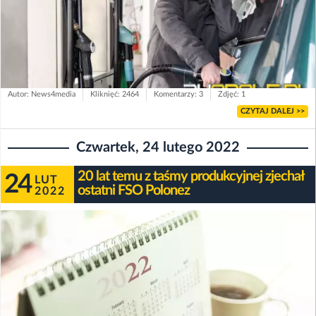
Autor: News4media
Kliknięć: 2464
Komentarzy: 3
Zdjęć: 1
CZYTAJ DALEJ >>
Czwartek, 24 lutego 2022
20 lat temu z taśmy produkcyjnej zjechał
24
LUT
ostatni FSO Polonez
2022