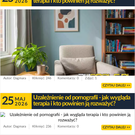
terapia i kto powinien ją rozważyć?
2026
Autor: Dagmara
Kliknięć: 246
Komentarzy: 0
Zdjęć: 1
CZYTAJ DALEJ >>
Uzależnienie od pornografii - jak wygląda
25
MAJ
terapia i kto powinien ją rozważyć?
2026
Autor: Dagmara
Kliknięć: 236
Komentarzy: 0
CZYTAJ DALEJ >>