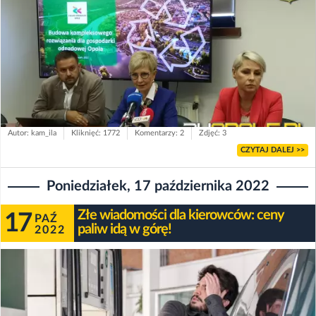
Autor: kam_ila
Kliknięć: 1772
Komentarzy: 2
Zdjęć: 3
CZYTAJ DALEJ >>
Poniedziałek, 17 października 2022
Złe wiadomości dla kierowców: ceny
17
PAŹ
paliw idą w górę!
2022