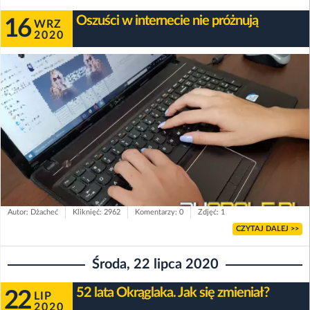
Oszuści w internecie nie próżnują
16
WRZ
2020
Autor: Dżacheć
Kliknięć: 2962
Komentarzy: 0
Zdjęć: 1
CZYTAJ DALEJ >>
Środa, 22 lipca 2020
52 lata Okrąglaka. Jak się zmieniał?
22
LIP
2020