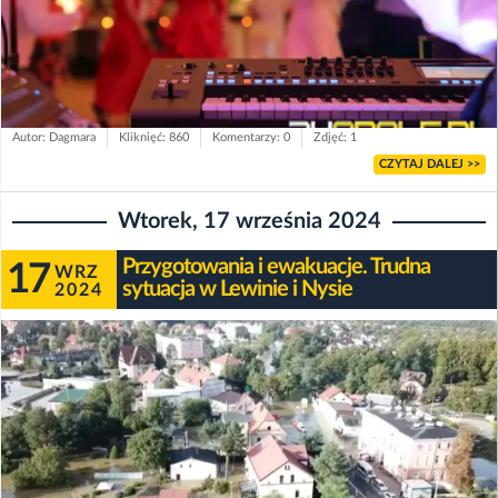
Autor: Dagmara
Kliknięć: 860
Komentarzy: 0
Zdjęć: 1
CZYTAJ DALEJ >>
Wtorek, 17 września 2024
Przygotowania i ewakuacje. Trudna
17
WRZ
sytuacja w Lewinie i Nysie
2024