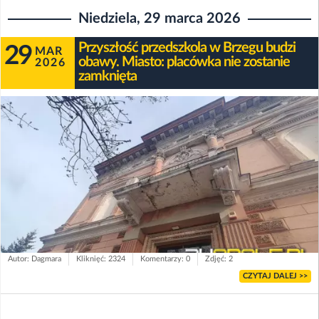
Niedziela, 29 marca 2026
Przyszłość przedszkola w Brzegu budzi
29
MAR
obawy. Miasto: placówka nie zostanie
2026
zamknięta
Autor: Dagmara
Kliknięć: 2324
Komentarzy: 0
Zdjęć: 2
CZYTAJ DALEJ >>