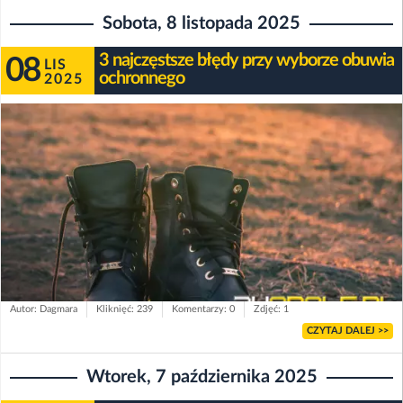
Sobota, 8 listopada 2025
3 najczęstsze błędy przy wyborze obuwia
08
LIS
ochronnego
2025
Autor: Dagmara
Kliknięć: 239
Komentarzy: 0
Zdjęć: 1
CZYTAJ DALEJ >>
Wtorek, 7 października 2025