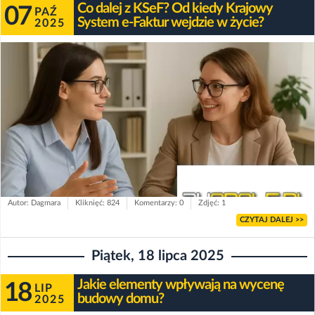
Co dalej z KSeF? Od kiedy Krajowy
07
PAŹ
System e-Faktur wejdzie w życie?
2025
Autor: Dagmara
Kliknięć: 824
Komentarzy: 0
Zdjęć: 1
CZYTAJ DALEJ >>
Piątek, 18 lipca 2025
Jakie elementy wpływają na wycenę
18
LIP
budowy domu?
2025