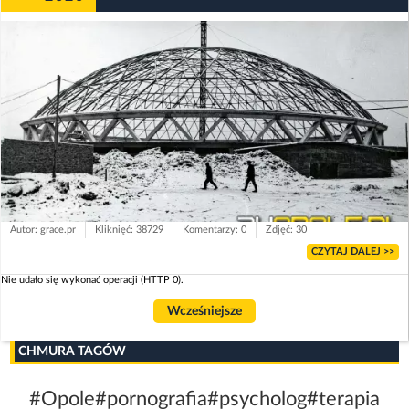
Autor: grace.pr
Kliknięć: 38729
Komentarzy: 0
Zdjęć: 30
CZYTAJ DALEJ >>
Nie udało się wykonać operacji (HTTP 0).
Wcześniejsze
CHMURA TAGÓW
#Opole
#pornografia
#psycholog
#terapia