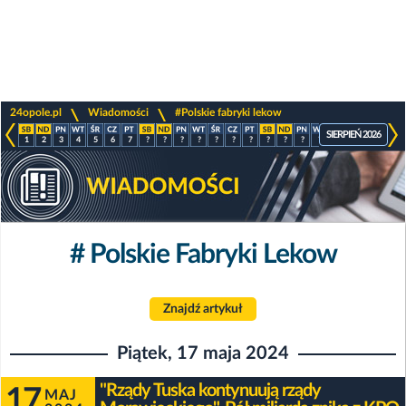
>
>
24opole.pl
Wiadomości
#Polskie fabryki lekow
SIERPIEŃ 2026
1
2
3
4
5
6
7
?
?
?
?
?
?
?
?
?
?
?
?
?
?
?
# Polskie Fabryki Lekow
Znajdź artykuł
Piątek, 17 maja 2024
"Rządy Tuska kontynuują rządy
17
MAJ