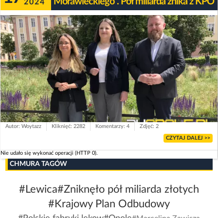
Morawieckiego". Pół miliarda znika z KPO
2024
Autor: Woytazz
Kliknięć: 2282
Komentarzy: 4
Zdjęć: 2
CZYTAJ DALEJ >>
Nie udało się wykonać operacji (HTTP 0).
CHMURA TAGÓW
#Lewica
#Zniknęło pół miliarda złotych
#Krajowy Plan Odbudowy