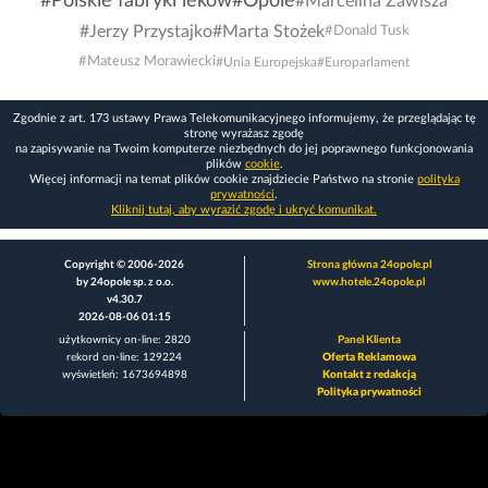
#Polskie fabryki lekow
#Opole
#Marcelina Zawisza
#Jerzy Przystajko
#Marta Stożek
#Donald Tusk
#Mateusz Morawiecki
#Unia Europejska
#Europarlament
Zgodnie z art. 173 ustawy Prawa Telekomunikacyjnego informujemy, że przeglądając tę
stronę wyrażasz zgodę
na zapisywanie na Twoim komputerze niezbędnych do jej poprawnego funkcjonowania
plików
cookie
.
Więcej informacji na temat plików cookie znajdziecie Państwo na stronie
polityka
prywatności
.
Kliknij tutaj, aby wyrazić zgodę i ukryć komunikat.
Copyright © 2006-2026
Strona główna 24opole.pl
by 24opole sp. z o.o.
www.hotele.24opole.pl
v4.30.7
2026-08-06 01:15
użytkownicy on-line: 2820
Panel Klienta
rekord on-line: 129224
Oferta Reklamowa
wyświetleń: 1673694898
Kontakt z redakcją
Polityka prywatności