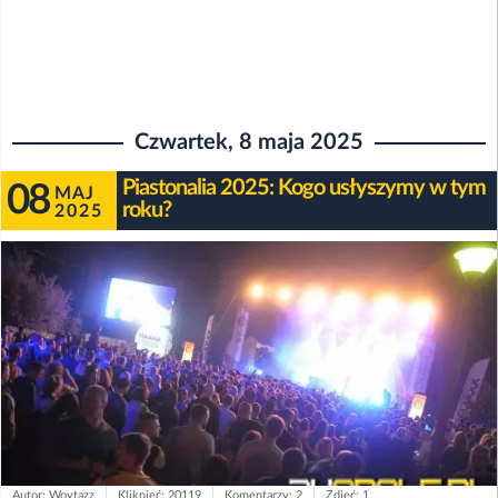
Czwartek, 8 maja 2025
Piastonalia 2025: Kogo usłyszymy w tym
08
MAJ
roku?
2025
Autor: Woytazz
Kliknięć: 20119
Komentarzy: 2
Zdjęć: 1