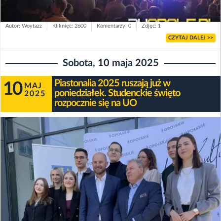
Autor: Woytazz
Kliknięć: 2600
Komentarzy: 0
Zdjęć: 1
CZYTAJ DALEJ >>
Sobota, 10 maja 2025
Piastonalia 2025 ruszają już w
10
MAJ
poniedziałek. Studenckie święto
2025
rozpocznie się na UO