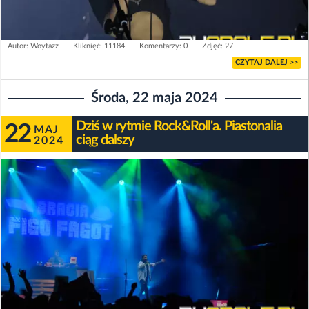
Autor: Woytazz
Kliknięć: 11184
Komentarzy: 0
Zdjęć: 27
CZYTAJ DALEJ >>
Środa, 22 maja 2024
Dziś w rytmie Rock&Roll'a. Piastonalia
22
MAJ
ciąg dalszy
2024