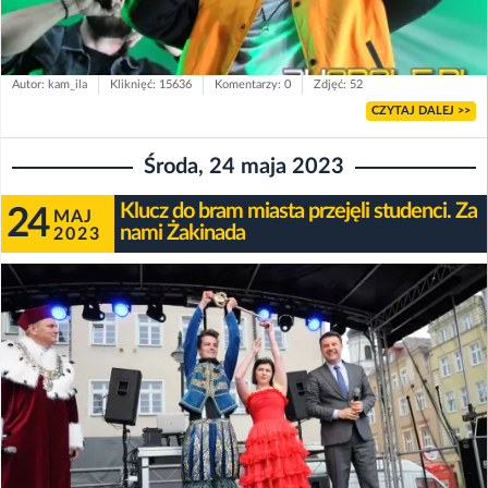
Autor: kam_ila
Kliknięć: 15636
Komentarzy: 0
Zdjęć: 52
CZYTAJ DALEJ >>
Środa, 24 maja 2023
Klucz do bram miasta przejęli studenci. Za
24
MAJ
nami Żakinada
2023