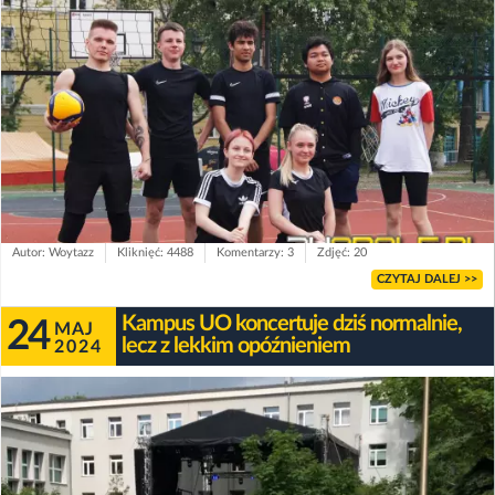
Autor: Woytazz
Kliknięć: 4488
Komentarzy: 3
Zdjęć: 20
CZYTAJ DALEJ >>
Kampus UO koncertuje dziś normalnie,
24
MAJ
lecz z lekkim opóźnieniem
2024