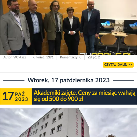
Autor: Woytazz
Kliknięć: 1391
Komentarzy: 0
Zdjęć: 2
CZYTAJ DALEJ >>
Wtorek, 17 października 2023
Akademiki zajęte. Ceny za miesiąc wahają
17
PAŹ
się od 500 do 900 zł
2023