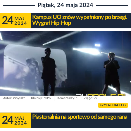
Piątek, 24 maja 2024
Kampus UO znów wypełniony po brzegi.
24
MAJ
Wygrał Hip-Hop
2024
Autor: Woytazz
Kliknięć: 9069
Komentarzy: 1
Zdjęć: 29
CZYTAJ DALEJ >>
Piastonalnia na sportowo od samego rana
24
MAJ
2024