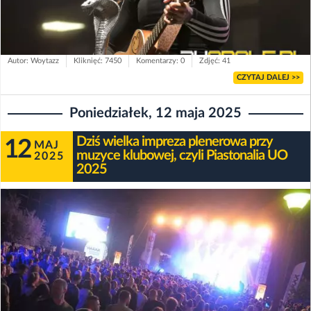
Autor: Woytazz
Kliknięć: 7450
Komentarzy: 0
Zdjęć: 41
CZYTAJ DALEJ >>
Poniedziałek, 12 maja 2025
Dziś wielka impreza plenerowa przy
12
MAJ
muzyce klubowej, czyli Piastonalia UO
2025
2025