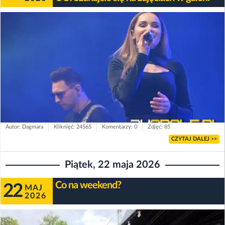
Autor: Dagmara
Kliknięć: 24565
Komentarzy: 0
Zdjęć: 85
CZYTAJ DALEJ >>
Piątek, 22 maja 2026
Co na weekend?
22
MAJ
2026