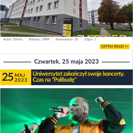
Autor: OlekG
Kliknięć: 3989
Komentarzy: 10
Zdjęć: 1
CZYTAJ DALEJ >>
Czwartek, 25 maja 2023
Uniwersytet zakończył swoje koncerty.
25
MAJ
Czas na "Polibudę"
2023