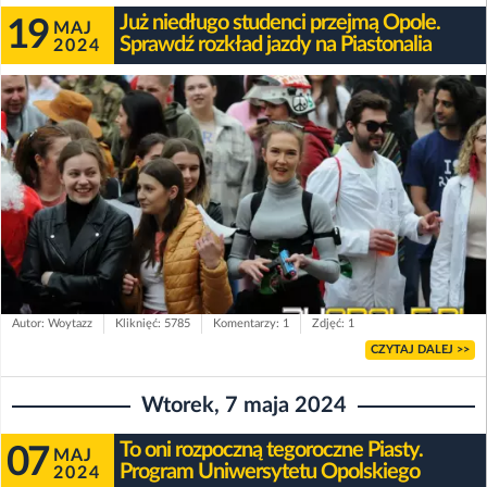
Już niedługo studenci przejmą Opole.
19
MAJ
Sprawdź rozkład jazdy na Piastonalia
2024
Autor: Woytazz
Kliknięć: 5785
Komentarzy: 1
Zdjęć: 1
CZYTAJ DALEJ >>
Wtorek, 7 maja 2024
To oni rozpoczną tegoroczne Piasty.
07
MAJ
Program Uniwersytetu Opolskiego
2024