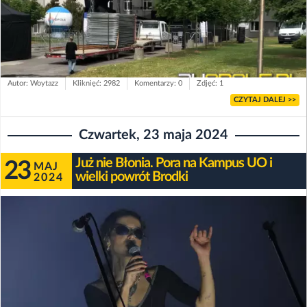
Autor: Woytazz
Kliknięć: 2982
Komentarzy: 0
Zdjęć: 1
CZYTAJ DALEJ >>
Czwartek, 23 maja 2024
Już nie Błonia. Pora na Kampus UO i
23
MAJ
wielki powrót Brodki
2024