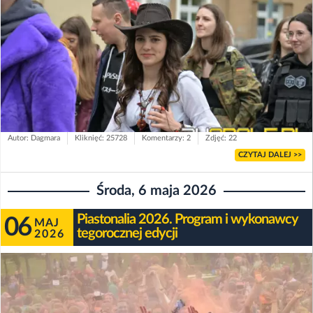
Autor: Dagmara
Kliknięć: 25728
Komentarzy: 2
Zdjęć: 22
CZYTAJ DALEJ >>
Środa, 6 maja 2026
Piastonalia 2026. Program i wykonawcy
06
MAJ
tegorocznej edycji
2026