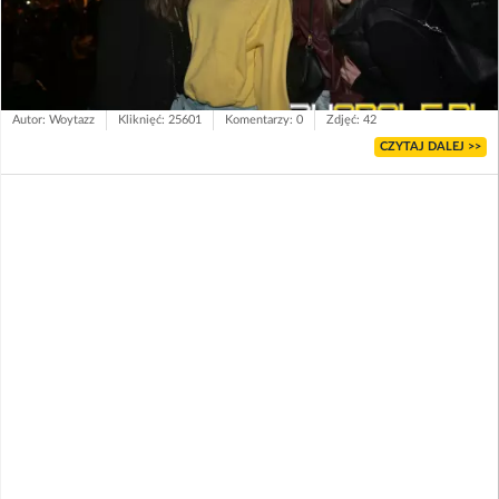
Autor: Woytazz
Kliknięć: 25601
Komentarzy: 0
Zdjęć: 42
CZYTAJ DALEJ >>