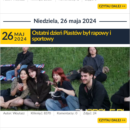
CZYTAJ DALEJ >>
Niedziela, 26 maja 2024
Ostatni dzień Piastów był rapowy i
26
MAJ
sportowy
2024
Autor: Woytazz
Kliknięć: 8370
Komentarzy: 0
Zdjęć: 24
CZYTAJ DALEJ >>