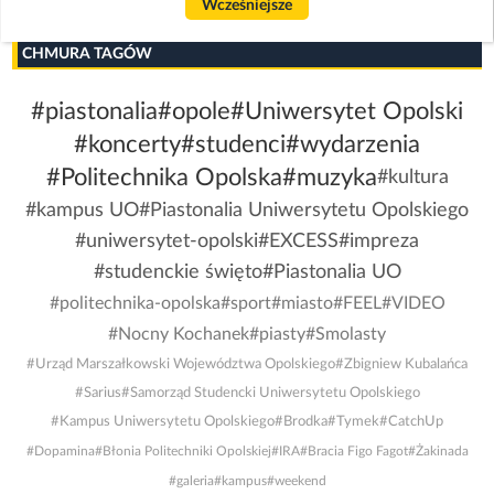
Wcześniejsze
CHMURA TAGÓW
#piastonalia
#opole
#Uniwersytet Opolski
#koncerty
#studenci
#wydarzenia
#Politechnika Opolska
#muzyka
#kultura
#kampus UO
#Piastonalia Uniwersytetu Opolskiego
#uniwersytet-opolski
#EXCESS
#impreza
#studenckie święto
#Piastonalia UO
#politechnika-opolska
#sport
#miasto
#FEEL
#VIDEO
#Nocny Kochanek
#piasty
#Smolasty
#Urząd Marszałkowski Województwa Opolskiego
#Zbigniew Kubalańca
#Sarius
#Samorząd Studencki Uniwersytetu Opolskiego
#Kampus Uniwersytetu Opolskiego
#Brodka
#Tymek
#CatchUp
#Dopamina
#Błonia Politechniki Opolskiej
#IRA
#Bracia Figo Fagot
#Żakinada
#galeria
#kampus
#weekend