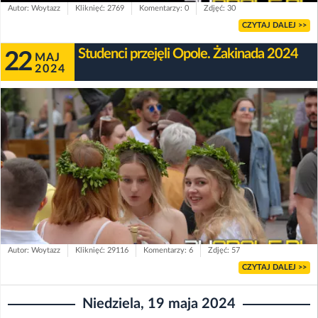
Autor: Woytazz
Kliknięć: 2769
Komentarzy: 0
Zdjęć: 30
CZYTAJ DALEJ >>
Studenci przejęli Opole. Żakinada 2024
22
MAJ
2024
Autor: Woytazz
Kliknięć: 29116
Komentarzy: 6
Zdjęć: 57
CZYTAJ DALEJ >>
Niedziela, 19 maja 2024