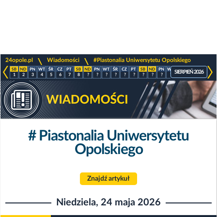
>
>
24opole.pl
Wiadomości
#Piastonalia Uniwersytetu Opolskiego
SIERPIEŃ 2026
1
2
3
4
5
6
7
8
?
?
?
?
?
?
?
?
?
?
?
?
?
?
# Piastonalia Uniwersytetu
Opolskiego
Znajdź artykuł
Niedziela, 24 maja 2026