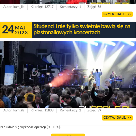
Autor: kam_ila
Kliknięć: 12717
Komentarzy: 1
Zdjęć: 56
CZYTAJ DALEJ >>
Studenci i nie tylko świetnie bawią się na
24
MAJ
piastonaliowych koncertach
2023
Autor: kam_ila
Kliknięć: 11833
Komentarzy: 2
Zdjęć: 39
CZYTAJ DALEJ >>
Nie udało się wykonać operacji (HTTP 0).