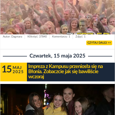
Autor: Dagmara
Kliknięć: 37840
Komentarzy: 1
Zdjęć: 1
CZYTAJ DALEJ >>
Czwartek, 15 maja 2025
Impreza z Kampusu przeniosła się na
15
MAJ
Błonia. Zobaczcie jak się bawiliście
2025
wczoraj