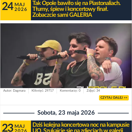
Tak Opole bawiło się na Piastonaliach.
24
MAJ
Tłumy, śpiew i koncertowy finał.
2026
Zobaczcie sami GALERIA
Autor: Dagmara
Kliknięć: 29717
Komentarzy: 0
Zdjęć: 34
CZYTAJ DALEJ >>
Sobota, 23 maja 2026
Dziś kolejna koncertowa noc na kampusie
23
MAJ
UO. Szukajcie się na zdjęciach w galerii
2026