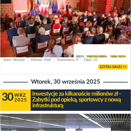
Autor: Woytazz
Kliknięć: 4365
Komentarzy: 0
Zdjęć: 15
CZYTAJ DALEJ >>
Wtorek, 30 września 2025
Inwestycje za kilkanaście milionów zł -
30
WRZ
Zabytki pod opieką, sportowcy z nową
2025
infrastrukturą