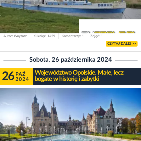
Autor: Woytazz
Kliknięć: 1459
Komentarzy: 1
Zdjęć: 1
CZYTAJ DALEJ >>
Sobota, 26 października 2024
Województwo Opolskie. Małe, lecz
26
PAŹ
bogate w historię i zabytki
2024