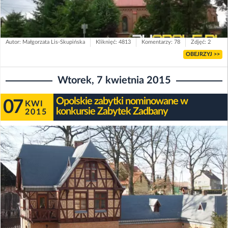
Autor: Małgorzata Lis-Skupińska
Kliknięć: 4813
Komentarzy: 78
Zdjęć: 2
OBEJRZYJ >>
Wtorek, 7 kwietnia 2015
Opolskie zabytki nominowane w
07
KWI
konkursie Zabytek Zadbany
2015