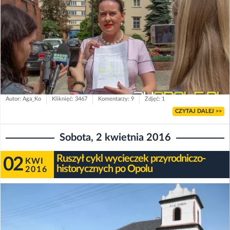
Autor: Aga_Ko
Kliknięć: 3467
Komentarzy: 9
Zdjęć: 1
CZYTAJ DALEJ >>
Sobota, 2 kwietnia 2016
Ruszył cykl wycieczek przyrodniczo-
02
KWI
historycznych po Opolu
2016