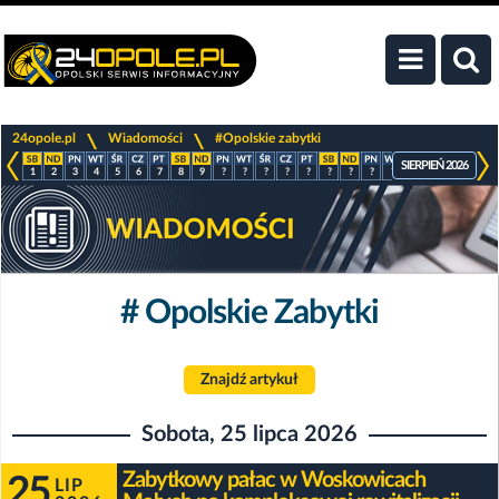
>
>
24opole.pl
Wiadomości
#Opolskie zabytki
SIERPIEŃ 2026
1
2
3
4
5
6
7
8
9
?
?
?
?
?
?
?
?
?
?
?
?
?
# Opolskie Zabytki
Znajdź artykuł
Sobota, 25 lipca 2026
Zabytkowy pałac w Woskowicach
25
LIP