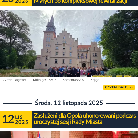
Małych po kompleksowej rewitalizacji
2026
Autor: Dagmara
Kliknięć: 15507
Komentarzy: 0
Zdjęć: 10
CZYTAJ DALEJ >>
Środa, 12 listopada 2025
Zasłużeni dla Opola uhonorowani podczas
12
LIS
uroczystej sesji Rady Miasta
2025