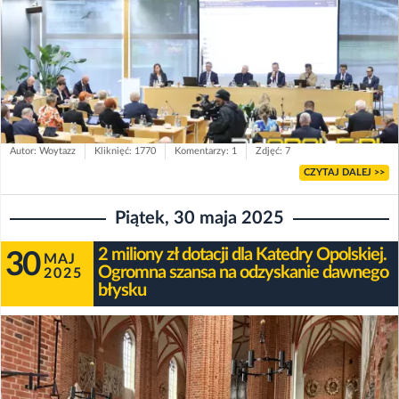
Autor: Woytazz
Kliknięć: 1770
Komentarzy: 1
Zdjęć: 7
CZYTAJ DALEJ >>
Piątek, 30 maja 2025
2 miliony zł dotacji dla Katedry Opolskiej.
30
MAJ
Ogromna szansa na odzyskanie dawnego
2025
błysku