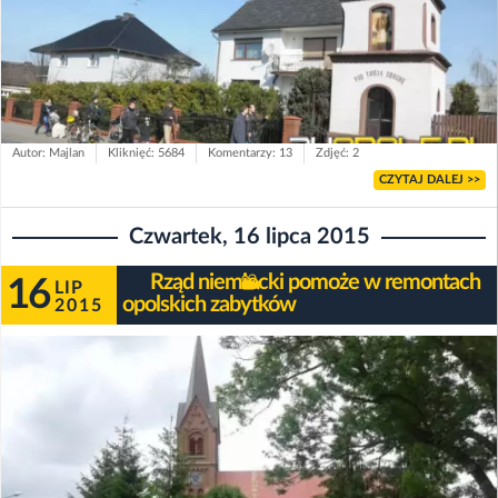
Autor: Majlan
Kliknięć: 5684
Komentarzy: 13
Zdjęć: 2
CZYTAJ DALEJ >>
Czwartek, 16 lipca 2015
Rząd niemiecki pomoże w remontach
16
LIP
opolskich zabytków
2015