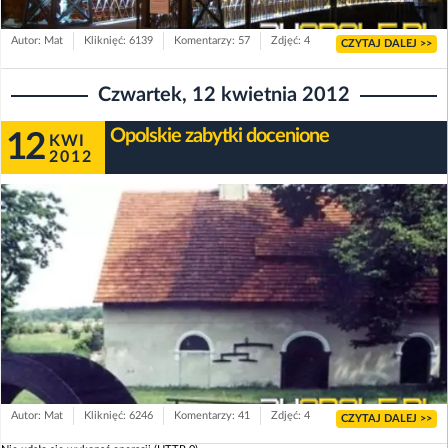
Autor: Mat
Kliknięć: 6139
Komentarzy: 57
Zdjęć: 4
CZYTAJ DALEJ >>
Czwartek, 12 kwietnia 2012
Opolskie zabytki docenione
12
KWI
2012
Autor: Mat
Kliknięć: 6246
Komentarzy: 41
Zdjęć: 4
CZYTAJ DALEJ >>