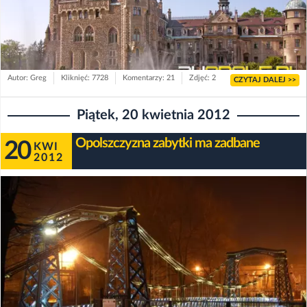
Autor: Greg
Kliknięć: 7728
Komentarzy: 21
Zdjęć: 2
CZYTAJ DALEJ >>
Piątek, 20 kwietnia 2012
Opolszczyzna zabytki ma zadbane
20
KWI
2012