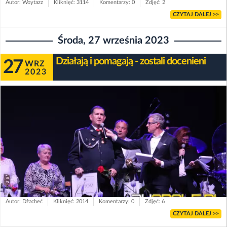
Autor: Woytazz
Kliknięć: 3114
Komentarzy: 0
Zdjęć: 2
CZYTAJ DALEJ >>
Środa, 27 września 2023
Działają i pomagają - zostali docenieni
27
WRZ
2023
Autor: Dżacheć
Kliknięć: 2014
Komentarzy: 0
Zdjęć: 6
CZYTAJ DALEJ >>