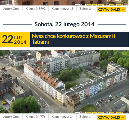
Autor: Greg
Kliknięć: 5992
Komentarzy: 15
Zdjęć: 2
CZYTAJ DALEJ >>
Sobota, 22 lutego 2014
Nysa chce konkurować z Mazurami i
22
LUT
Tatrami
2014
Autor: Greg
Kliknięć: 4776
Komentarzy: 34
Zdjęć: 1
CZYTAJ DALEJ >>