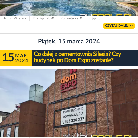
Autor: Woytazz
Kliknięć: 2350
Komentarzy: 0
Zdjęć: 3
CZYTAJ DALEJ >>
Piątek, 15 marca 2024
Co dalej z cementownią Silesia? Czy
15
MAR
budynek po Dom Expo zostanie?
2024