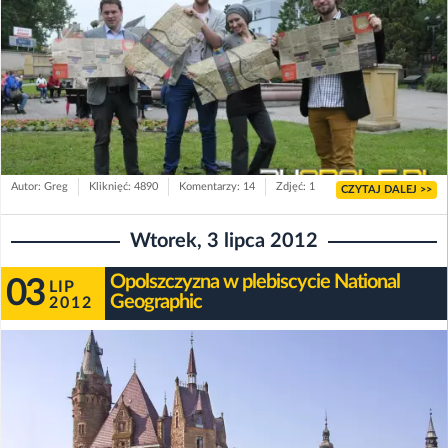
Autor: Greg
Kliknięć: 4890
Komentarzy: 14
Zdjęć: 1
CZYTAJ DALEJ >>
Wtorek, 3 lipca 2012
Opolszczyzna w plebiscycie National
03
LIP
Geographic
2012