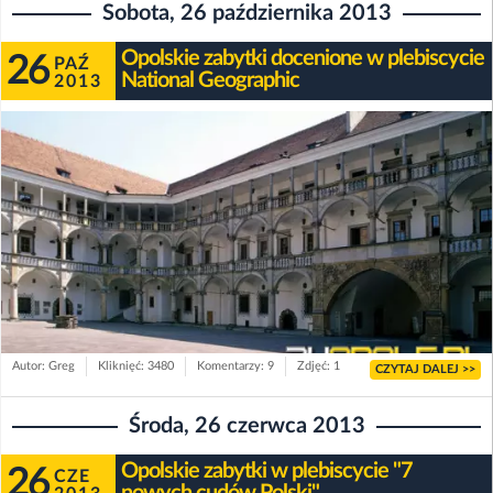
Sobota, 26 października 2013
Opolskie zabytki docenione w plebiscycie
26
PAŹ
National Geographic
2013
Autor: Greg
Kliknięć: 3480
Komentarzy: 9
Zdjęć: 1
CZYTAJ DALEJ >>
Środa, 26 czerwca 2013
Opolskie zabytki w plebiscycie "7
26
CZE