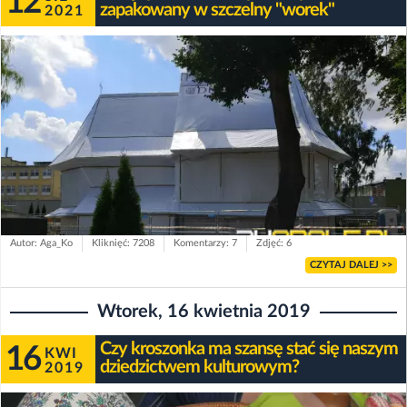
12
zapakowany w szczelny "worek"
2021
Autor: Aga_Ko
Kliknięć: 7208
Komentarzy: 7
Zdjęć: 6
CZYTAJ DALEJ >>
Wtorek, 16 kwietnia 2019
Czy kroszonka ma szansę stać się naszym
16
KWI
dziedzictwem kulturowym?
2019