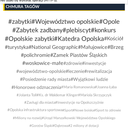
Nie udało się wykonać operacji (HTTP 0).
CHMURA TAGÓW
#zabytki
#Województwo opolskie
#Opole
#Zabytek zadbany
#plebiscyt
#konkurs
#Opolskie zabytki
#Katedra Opolska
#Kościół
#turystyka
#National Geographic
#Małujowice
#Brzeg
#polichromie
#Zamek Piastów Śląskich
#woskowice-małe
#zdrowie
#inwestycje
#województwo-opolskie
#leczenie
#rewitalizacja
#Posiedzenie rady miasta
#Wyjątkowi ludzie
#Honorowe odznaczenia
#Maria Romanowska
#Joanna Łaba
#Jolanta Toll
#Ks. dr Waldemar Klinger
#Mariola Skrzypczyk
#Zasługi dla miasta
#Inwestycje na Opolszczyźnie
#Opolska infrastruktura sportowa
#Sport
#Nowe boiska
#Sport to zdrowie
#Miliony na rozwój
#Urząd Marszałkowski Województwa Opolskiego
#Gorzów Śląski
#Dąbrowa
#2 miliony zł dotacji