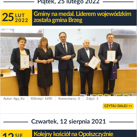
Piątek, 25 lutego 2022
Gminy na medal. Liderem wojewódzkim
25
LUT
została gmina Brzeg
2022
Autor: Aga_Ko
Kliknięć: 1690
Komentarzy: 0
Zdjęć: 3
CZYTAJ DALEJ >>
Czwartek, 12 sierpnia 2021
Kolejny kościół na Opolszczyźnie
SIE