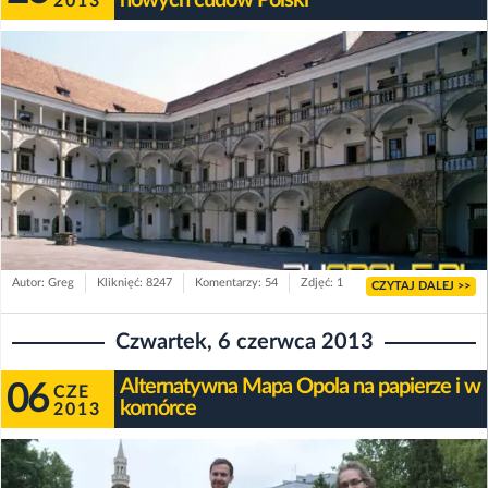
nowych cudów Polski"
2013
Autor: Greg
Kliknięć: 8247
Komentarzy: 54
Zdjęć: 1
CZYTAJ DALEJ >>
Czwartek, 6 czerwca 2013
Alternatywna Mapa Opola na papierze i w
06
CZE
komórce
2013