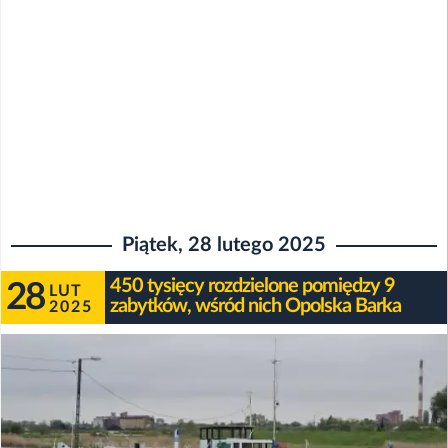
Piątek, 28 lutego 2025
450 tysięcy rozdzielone pomiędzy 9
28
LUT
zabytków, wśród nich Opolska Barka
2025