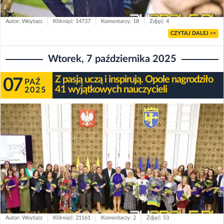
Autor: Woytazz
Kliknięć: 14737
Komentarzy: 18
Zdjęć: 4
CZYTAJ DALEJ >>
Wtorek, 7 października 2025
Z pasją uczą i inspirują. Opole nagrodziło
07
PAŹ
41 wyjątkowych nauczycieli
2025
Autor: Woytazz
Kliknięć: 21161
Komentarzy: 2
Zdjęć: 53