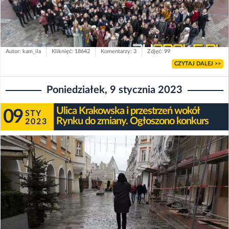
Autor: kam_ila
Kliknięć: 18642
Komentarzy: 3
Zdjęć: 99
CZYTAJ DALEJ >>
Poniedziałek, 9 stycznia 2023
Ulica Krakowska i przestrzeń wokół
09
STY
Rynku do zmiany. Ogłoszono konkurs
2023