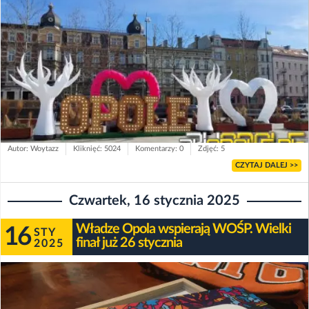
Autor: Woytazz
Kliknięć: 5024
Komentarzy: 0
Zdjęć: 5
CZYTAJ DALEJ >>
Czwartek, 16 stycznia 2025
Władze Opola wspierają WOŚP. Wielki
16
STY
finał już 26 stycznia
2025