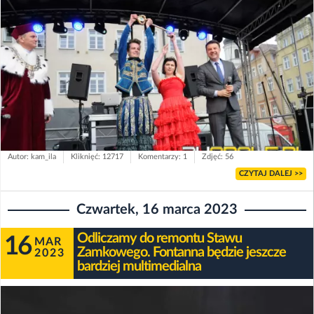
Autor: kam_ila
Kliknięć: 12717
Komentarzy: 1
Zdjęć: 56
CZYTAJ DALEJ >>
Czwartek, 16 marca 2023
Odliczamy do remontu Stawu
16
MAR
Zamkowego. Fontanna będzie jeszcze
2023
bardziej multimedialna