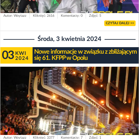
Autor: Woytazz
Kliknięć: 2616
Komentarzy: 0
Zdjęć: 5
CZYTAJ DALEJ >>
Środa, 3 kwietnia 2024
Nowe informacje w związku z zbliżającym
03
KWI
się 61. KFPP w Opolu
2024
Autor: Woytazz
Kliknięć: 3377
Komentarzy: 7
Zdjęć: 1