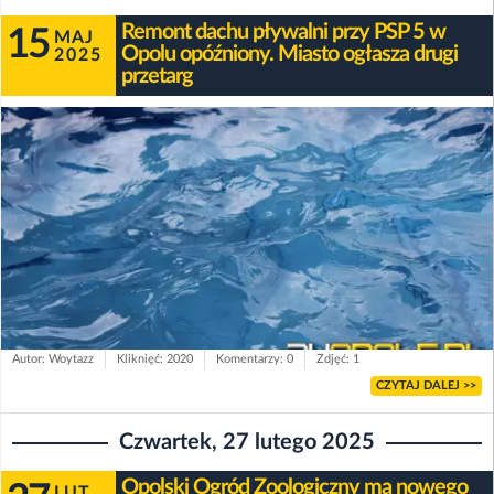
Remont dachu pływalni przy PSP 5 w
15
MAJ
Opolu opóźniony. Miasto ogłasza drugi
2025
przetarg
Autor: Woytazz
Kliknięć: 2020
Komentarzy: 0
Zdjęć: 1
CZYTAJ DALEJ >>
Czwartek, 27 lutego 2025
Opolski Ogród Zoologiczny ma nowego
LUT