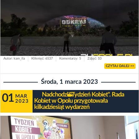
Autor: kam_ila
Kliknięć: 6537
Komentarzy: 5
Zdjęć: 10
CZYTAJ DALEJ >>
Środa, 1 marca 2023
Nadchodzi "Tydzień Kobiet". Rada
01
MAR
Kobiet w Opolu przygotowała
2023
kilkadziesiąt wydarzeń