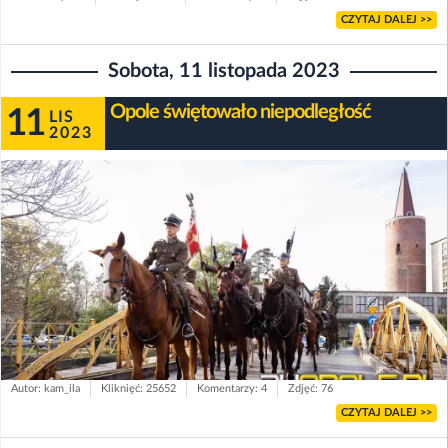
CZYTAJ DALEJ >>
Sobota, 11 listopada 2023
Opole świętowało niepodległość
11
LIS
2023
Autor: kam_ila
Kliknięć: 25652
Komentarzy: 4
Zdjęć: 76
CZYTAJ DALEJ >>