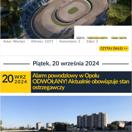
Autor: Woytazz
Kliknięć: 12271
Komentarzy: 2
Zdjęć: 3
CZYTAJ DALEJ >>
Piątek, 20 września 2024
Alarm powodziowy w Opolu
20
WRZ
ODWOŁANY! Aktualnie obowiązuje stan
2024
ostrzegawczy