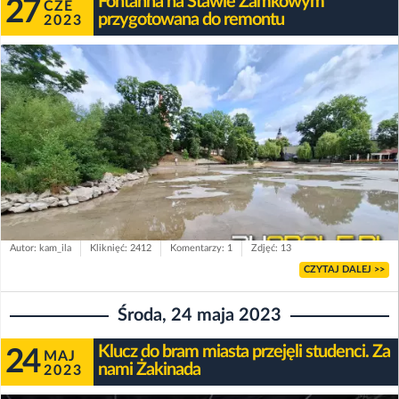
Fontanna na Stawie Zamkowym
27
CZE
przygotowana do remontu
2023
Autor: kam_ila
Kliknięć: 2412
Komentarzy: 1
Zdjęć: 13
CZYTAJ DALEJ >>
Środa, 24 maja 2023
Klucz do bram miasta przejęli studenci. Za
24
MAJ
nami Żakinada
2023