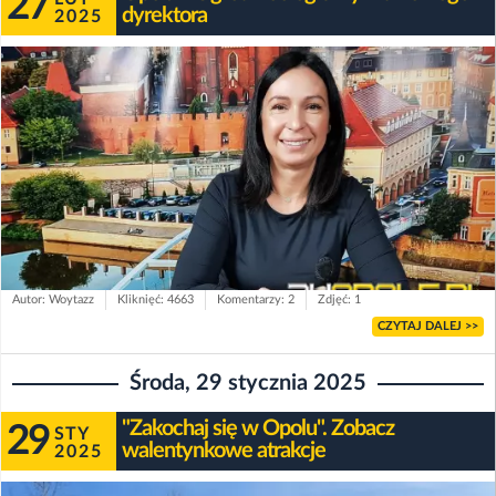
27
dyrektora
2025
Autor: Woytazz
Kliknięć: 4663
Komentarzy: 2
Zdjęć: 1
CZYTAJ DALEJ >>
Środa, 29 stycznia 2025
"Zakochaj się w Opolu". Zobacz
29
STY
walentynkowe atrakcje
2025