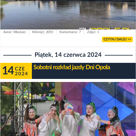
Autor: Woytazz
Kliknięć: 2055
Komentarzy: 7
Zdjęć: 1
CZYTAJ DALEJ >>
Piątek, 14 czerwca 2024
Sobotni rozkład jazdy Dni Opola
14
CZE
2024