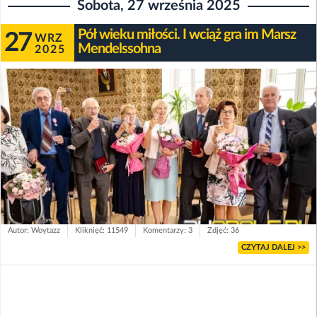
Sobota, 27 września 2025
Pół wieku miłości. I wciąż gra im Marsz
27
WRZ
Mendelssohna
2025
Autor: Woytazz
Kliknięć: 11549
Komentarzy: 3
Zdjęć: 36
CZYTAJ DALEJ >>