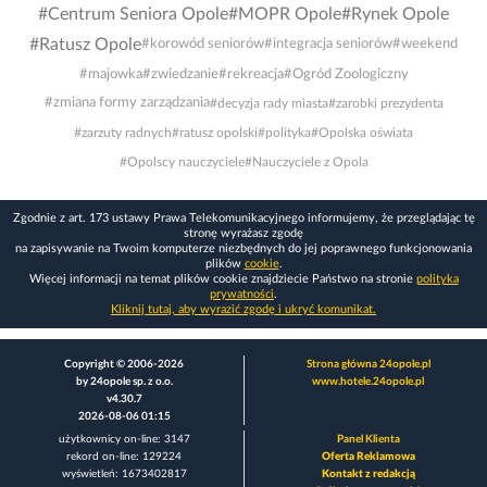
#Centrum Seniora Opole
#MOPR Opole
#Rynek Opole
#Ratusz Opole
#korowód seniorów
#integracja seniorów
#weekend
#majowka
#zwiedzanie
#rekreacja
#Ogród Zoologiczny
#zmiana formy zarządzania
#decyzja rady miasta
#zarobki prezydenta
#zarzuty radnych
#ratusz opolski
#polityka
#Opolska oświata
#Opolscy nauczyciele
#Nauczyciele z Opola
Zgodnie z art. 173 ustawy Prawa Telekomunikacyjnego informujemy, że przeglądając tę
stronę wyrażasz zgodę
na zapisywanie na Twoim komputerze niezbędnych do jej poprawnego funkcjonowania
plików
cookie
.
Więcej informacji na temat plików cookie znajdziecie Państwo na stronie
polityka
prywatności
.
Kliknij tutaj, aby wyrazić zgodę i ukryć komunikat.
Copyright © 2006-2026
Strona główna 24opole.pl
by 24opole sp. z o.o.
www.hotele.24opole.pl
v4.30.7
2026-08-06 01:15
użytkownicy on-line: 3147
Panel Klienta
rekord on-line: 129224
Oferta Reklamowa
wyświetleń: 1673402817
Kontakt z redakcją