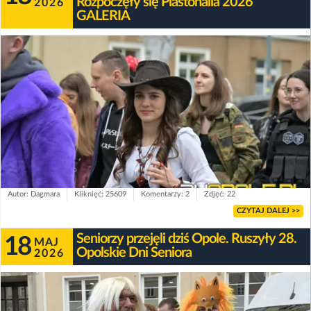
Rozpoczęły się Piastonalia 2026
2026
GALERIA
Autor: Dagmara
Kliknięć: 25609
Komentarzy: 2
Zdjęć: 22
CZYTAJ DALEJ >>
Seniorzy przejęli dziś Opole. Ruszyły 28.
18
MAJ
Opolskie Dni Seniora
2026