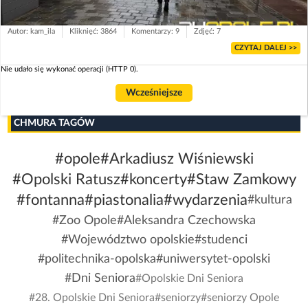
Autor: kam_ila
Kliknięć: 3864
Komentarzy: 9
Zdjęć: 7
CZYTAJ DALEJ >>
Nie udało się wykonać operacji (HTTP 0).
Wcześniejsze
CHMURA TAGÓW
#opole
#Arkadiusz Wiśniewski
#Opolski Ratusz
#koncerty
#Staw Zamkowy
#fontanna
#piastonalia
#wydarzenia
#kultura
#Zoo Opole
#Aleksandra Czechowska
#Województwo opolskie
#studenci
#politechnika-opolska
#uniwersytet-opolski
#Dni Seniora
#Opolskie Dni Seniora
#28. Opolskie Dni Seniora
#seniorzy
#seniorzy Opole