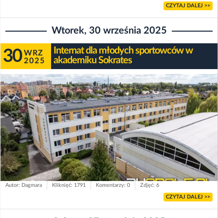
CZYTAJ DALEJ >>
Wtorek, 30 września 2025
Internat dla młodych sportowców w
30
WRZ
akademiku Sokrates
2025
Autor: Dagmara
Kliknięć: 1791
Komentarzy: 0
Zdjęć: 6
CZYTAJ DALEJ >>