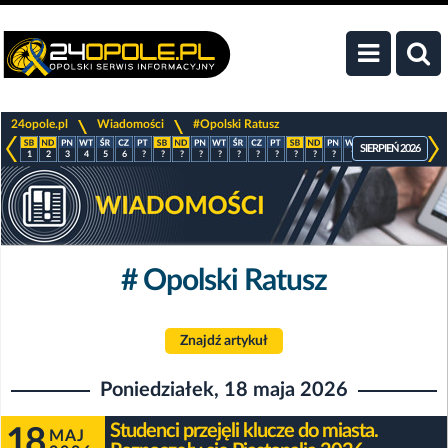
>
>
24opole.pl
Wiadomości
#Opolski Ratusz
SIERPIEŃ 2026
1
2
3
4
5
6
?
?
?
?
?
?
?
?
?
?
?
?
?
?
?
?
# Opolski Ratusz
Znajdź artykuł
Poniedziałek, 18 maja 2026
Studenci przejęli klucze do miasta.
18
MAJ