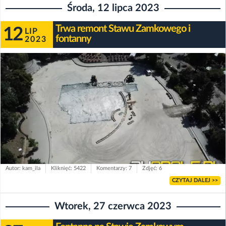
Środa, 12 lipca 2023
Trwa remont Stawu Zamkowego i
12
LIP
fontanny
2023
Autor: kam_ila
Kliknięć: 5422
Komentarzy: 7
Zdjęć: 6
CZYTAJ DALEJ >>
Wtorek, 27 czerwca 2023