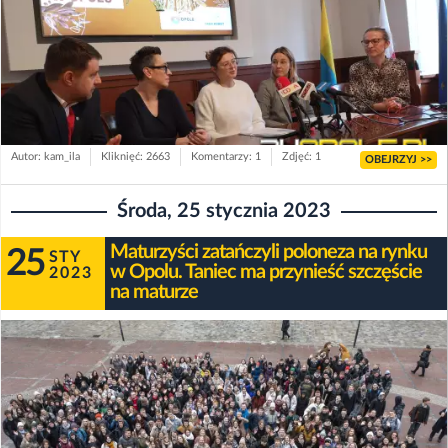
Autor: kam_ila
Kliknięć: 2663
Komentarzy: 1
Zdjęć: 1
OBEJRZYJ >>
Środa, 25 stycznia 2023
Maturzyści zatańczyli poloneza na rynku
25
STY
w Opolu. Taniec ma przynieść szczęście
2023
na maturze