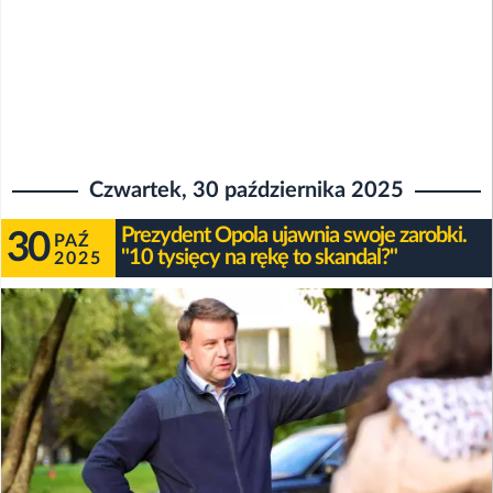
Czwartek, 30 października 2025
Prezydent Opola ujawnia swoje zarobki.
30
PAŹ
"10 tysięcy na rękę to skandal?"
2025