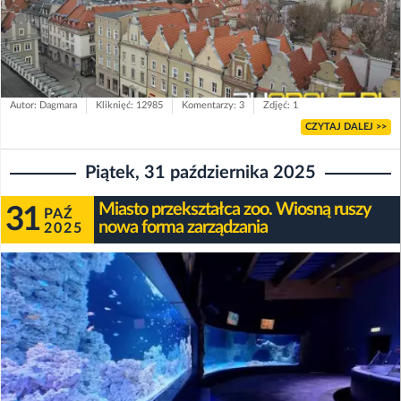
Autor: Dagmara
Kliknięć: 12985
Komentarzy: 3
Zdjęć: 1
CZYTAJ DALEJ >>
Piątek, 31 października 2025
Miasto przekształca zoo. Wiosną ruszy
31
PAŹ
nowa forma zarządzania
2025