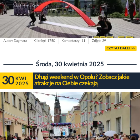
Autor: Dagmara
Kliknięć: 1750
Komentarzy: 11
Zdjęć: 29
CZYTAJ DALEJ >>
Środa, 30 kwietnia 2025
Długi weekend w Opolu? Zobacz jakie
30
KWI
atrakcje na Ciebie czekają
2025