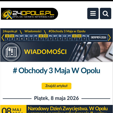
>
>
24opole.pl
Wiadomości
#Obchody 3 Maja w Opolu
SIERPIEŃ 2026
1
2
3
4
5
?
?
?
?
?
?
?
?
?
?
?
?
?
?
?
?
?
# Obchody 3 Maja W Opolu
Znajdź artykuł
Piątek, 8 maja 2026
Narodowy Dzień Zwycięstwa. W Opolu
08
MAJ