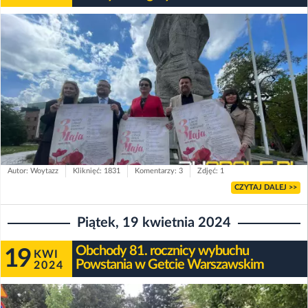
Autor: Woytazz
Kliknięć: 1831
Komentarzy: 3
Zdjęć: 1
CZYTAJ DALEJ >>
Piątek, 19 kwietnia 2024
Obchody 81. rocznicy wybuchu
19
KWI
Powstania w Getcie Warszawskim
2024