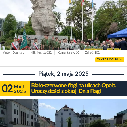
Autor: Dagmara
Kliknięć: 16632
Komentarzy: 10
Zdjęć: 102
CZYTAJ DALEJ >>
Piątek, 2 maja 2025
Biało-czerwone flagi na ulicach Opola.
02
MAJ
Uroczystości z okazji Dnia Flagi
2025