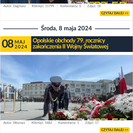
Autor: Dagmara
Kliknięć: 11799
Komentarzy: 0
Zdjęć: 18
CZYTAJ DALEJ >>
Środa, 8 maja 2024
Opolskie obchody 79. rocznicy
08
MAJ
zakończenia II Wojny Światowej
2024
Autor: Woytazz
Kliknięć: 5682
Komentarzy: 1
Zdjęć: 17
CZYTAJ DALEJ >>