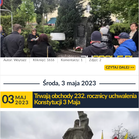
Autor: Woytazz
Kliknięć: 1616
Komentarzy: 1
Zdjęć: 2
CZYTAJ DALEJ >>
Środa, 3 maja 2023
Trwają obchody 232. rocznicy uchwalenia
03
MAJ
Konstytucji 3 Maja
2023