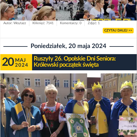
Autor: Woytazz
Kliknięć: 7141
Komentarzy: 0
Zdjęć: 1
CZYTAJ DALEJ >>
Poniedziałek, 20 maja 2024
Ruszyły 26. Opolskie Dni Seniora:
20
MAJ
Królewski początek święta
2024