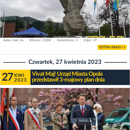
Autor: kam_ila
Kliknięć: 23204
Komentarzy: 4
Zdjęć: 47
CZYTAJ DALEJ >>
Czwartek, 27 kwietnia 2023
Vivat Maj! Urząd Miasta Opola
27
KWI
przedstawił 3-majowy plan dnia
2023