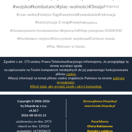
#wojsko
#kombatanci
#plac-wolności
#3maja
#imprezy
#czas-wolny
#święto-flagi
#weekend
#zwiedzanie
#rekreacja
#konstytucja-3-maja
#święto
#rodzina
#Stowarzyszenie Kombatantów Wojennych
#Misje pokojowe ONZ
#ONZ
#Kombatanci wojenni
#Uroczystość wojskowa
#Centrum miasta
#Plac Wolności w Opolu
Zgodnie z art. 173 ustawy Prawa Telekomunikacyjnego informujemy, że przeglądając tę
stronę wyrażasz zgodę
na zapisywanie na Twoim komputerze niezbędnych do jej poprawnego funkcjonowania
plików
cookie
.
Więcej informacji na temat plików cookie znajdziecie Państwo na stronie
polityka
prywatności
.
Kliknij tutaj, aby wyrazić zgodę i ukryć komunikat.
Copyright © 2006-2026
Strona główna 24opole.pl
by 24opole sp. z o.o.
www.hotele.24opole.pl
v4.30.7
2026-08-06 01:15
użytkownicy on-line: 2973
Panel Klienta
rekord on-line: 129224
Oferta Reklamowa
wyświetleń: 1673058672
Kontakt z redakcją