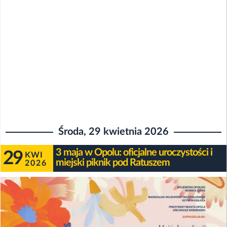
Środa, 29 kwietnia 2026
3 maja w Opolu: oficjalne uroczystości i
29
KWI
miejski piknik pod Ratuszem
2026