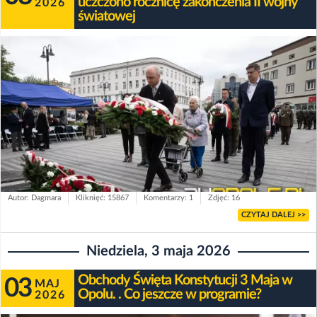
uczczono rocznicę zakończenia II wojny
2026
światowej
Autor: Dagmara
Kliknięć: 15867
Komentarzy: 1
Zdjęć: 16
CZYTAJ DALEJ >>
Niedziela, 3 maja 2026
Obchody Święta Konstytucji 3 Maja w
03
MAJ
Opolu. . Co jeszcze w programie?
2026