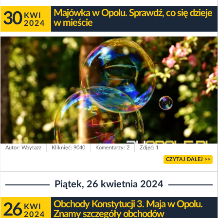
Majówka w Opolu. Sprawdź, co się dzieje
30
KWI
w mieście
2024
Autor: Woytazz
Kliknięć: 9040
Komentarzy: 2
Zdjęć: 1
CZYTAJ DALEJ >>
Piątek, 26 kwietnia 2024
Obchody Konstytucji 3. Maja w Opolu.
26
KWI
Znamy szczegóły obchodów
2024