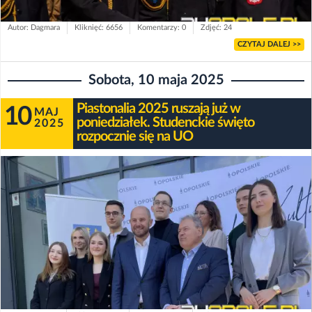
Autor: Dagmara
Kliknięć: 6656
Komentarzy: 0
Zdjęć: 24
CZYTAJ DALEJ >>
Sobota, 10 maja 2025
Piastonalia 2025 ruszają już w
10
MAJ
poniedziałek. Studenckie święto
2025
rozpocznie się na UO