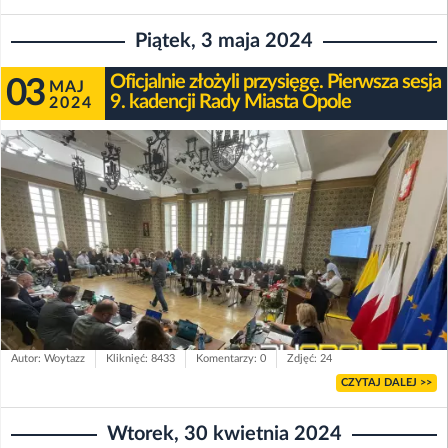
Piątek, 3 maja 2024
Oficjalnie złożyli przysięgę. Pierwsza sesja
03
MAJ
9. kadencji Rady Miasta Opole
2024
Autor: Woytazz
Kliknięć: 8433
Komentarzy: 0
Zdjęć: 24
CZYTAJ DALEJ >>
Wtorek, 30 kwietnia 2024