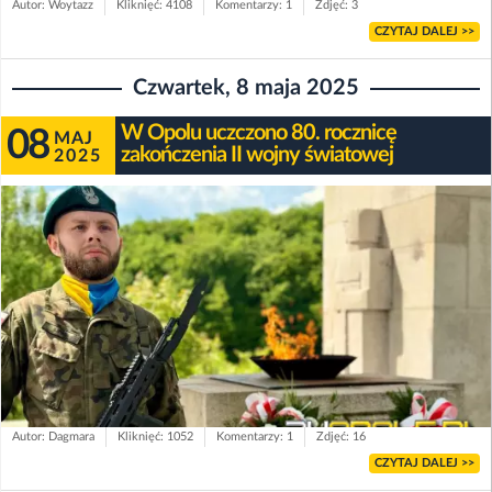
Autor: Woytazz
Kliknięć: 4108
Komentarzy: 1
Zdjęć: 3
CZYTAJ DALEJ >>
Czwartek, 8 maja 2025
W Opolu uczczono 80. rocznicę
08
MAJ
zakończenia II wojny światowej
2025
Autor: Dagmara
Kliknięć: 1052
Komentarzy: 1
Zdjęć: 16
CZYTAJ DALEJ >>