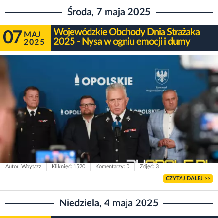
Środa, 7 maja 2025
Wojewódzkie Obchody Dnia Strażaka
07
MAJ
2025 - Nysa w ogniu emocji i dumy
2025
Autor: Woytazz
Kliknięć: 1520
Komentarzy: 0
Zdjęć: 3
CZYTAJ DALEJ >>
Niedziela, 4 maja 2025