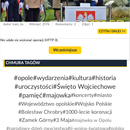
Autor: kam_ila
Kliknięć: 2576
Komentarzy: 2
Zdjęć: 1
CZYTAJ DALEJ >>
Nie udało się wykonać operacji (HTTP 0).
Wcześniejsze
CHMURA TAGÓW
#opole
#wydarzenia
#kultura
#historia
#uroczystości
#Święto Wojciechowe
#pamięć
#majowka
#koncerty
#miasto
#Województwo opolskie
#Wojsko Polskie
#Bolesław Chrobry
#1000-lecie koronacji
#Zamek Górny
#3 Maja
#majówka w Opolu
#narodowy-dzień-zwycięstwa
#ii-wojna-światowa
#polska