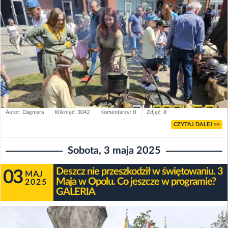
Autor: Dagmara
Kliknięć: 3042
Komentarzy: 0
Zdjęć: 8
CZYTAJ DALEJ >>
Sobota, 3 maja 2025
Deszcz nie przeszkodził w świętowaniu. 3
03
MAJ
Maja w Opolu. Co jeszcze w programie?
2025
GALERIA