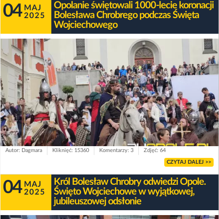
Opolanie świętowali 1000-lecie koronacji
04
MAJ
Bolesława Chrobrego podczas Święta
2025
Wojciechowego
Autor: Dagmara
Kliknięć: 15360
Komentarzy: 3
Zdjęć: 64
CZYTAJ DALEJ >>
Król Bolesław Chrobry odwiedzi Opole.
04
MAJ
Święto Wojciechowe w wyjątkowej,
2025
jubileuszowej odsłonie