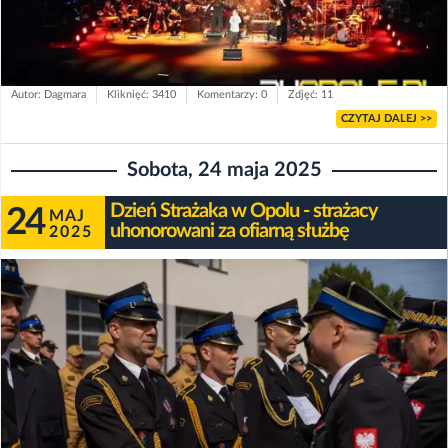
Autor: Dagmara
Kliknięć: 3410
Komentarzy: 0
Zdjęć: 11
CZYTAJ DALEJ >>
Sobota, 24 maja 2025
Dzień Strażaka w Opolu - strażacy
24
MAJ
uhonorowani za ofiarną służbę
2025