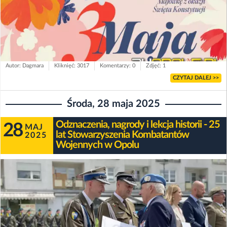
Autor: Dagmara
Kliknięć: 3017
Komentarzy: 0
Zdjęć: 1
CZYTAJ DALEJ >>
Środa, 28 maja 2025
Odznaczenia, nagrody i lekcja historii - 25
28
MAJ
lat Stowarzyszenia Kombatantów
2025
Wojennych w Opolu