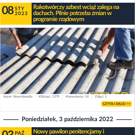
Rakotwórczy azbest wciąż zalega na
08
STY
dachach. Pilnie potrzeba zmian w
2023
programie rządowym
Autor: News4media
Kliknięć: 1379
Komentarzy: 14
Zdjęć: 1
CZYTAJ DALEJ >>
Poniedziałek, 3 października 2022
Nowy pawilon penitencjarny i
PAŹ