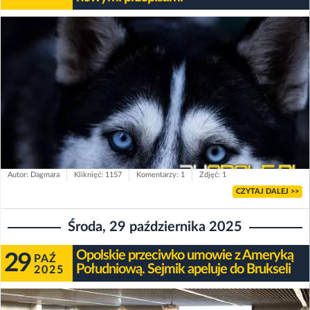
Autor: Dagmara
Kliknięć: 1157
Komentarzy: 1
Zdjęć: 1
CZYTAJ DALEJ >>
Środa, 29 października 2025
Opolskie przeciwko umowie z Ameryką
29
PAŹ
Południową. Sejmik apeluje do Brukseli
2025