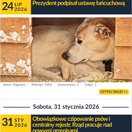
Prezydent podpisał ustawę łańcuchową
24
LIP
2026
Autor: Dagmara
Kliknięć: 1054
Komentarzy: 2
Zdjęć: 1
CZYTAJ DALEJ >>
Sobota, 31 stycznia 2026
Obowiązkowe czipowanie psów i
31
STY
centralny rejestr. Rząd pracuje nad
2026
nowymi przepisami