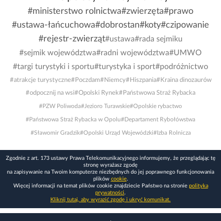
#ministerstwo rolnictwa
#zwierzęta
#prawo
#ustawa-łańcuchowa
#dobrostan
#koty
#czipowanie
#rejestr-zwierząt
#ustawa
#rada sejmiku
#sejmik województwa
#radni województwa
#UMWO
#targi turystyki i sportu
#turystyka i sport
#podróżnictwo
#atrakcje turystyczne
#Poczdam
#Niemcy
#Hiszpania
#Kraina dinozaurów
#odpocznij na wsi
#Opolski Rynek
#Państwowa Straż Rybacka
#PZW Poliwoda
#Jezioro Turawskie
#Opolskie rybactwo
#Państwowa Straż Rybacka w Opolu
#Departament Rybołówstwa
#Sławomir Gradzik
#Opolski Urząd Wojewódzki
#Izba Rolnicza
Zgodnie z art. 173 ustawy Prawa Telekomunikacyjnego informujemy, że przeglądając tę
stronę wyrażasz zgodę
na zapisywanie na Twoim komputerze niezbędnych do jej poprawnego funkcjonowania
plików
cookie
.
Więcej informacji na temat plików cookie znajdziecie Państwo na stronie
polityka
prywatności
.
Kliknij tutaj, aby wyrazić zgodę i ukryć komunikat.