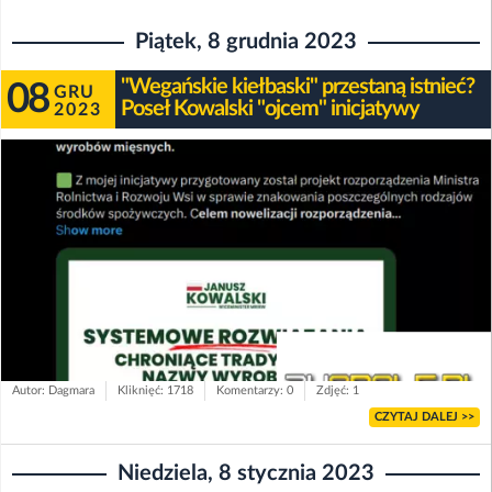
Piątek, 8 grudnia 2023
"Wegańskie kiełbaski" przestaną istnieć?
08
GRU
Poseł Kowalski "ojcem" inicjatywy
2023
Autor: Dagmara
Kliknięć: 1718
Komentarzy: 0
Zdjęć: 1
CZYTAJ DALEJ >>
Niedziela, 8 stycznia 2023