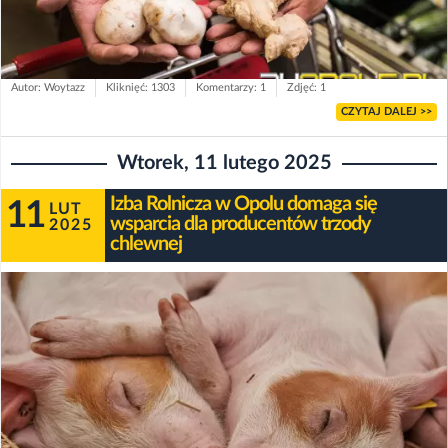
Autor: Woytazz
Kliknięć: 1303
Komentarzy: 1
Zdjęć: 1
CZYTAJ DALEJ >>
Wtorek, 11 lutego 2025
Izba Rolnicza w Opolu domaga się
11
LUT
wsparcia dla producentów trzody
2025
chlewnej