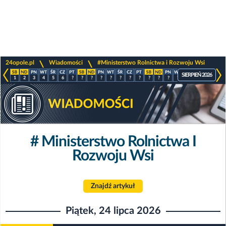
>
>
24opole.pl
Wiadomości
#Ministerstwo Rolnictwa i Rozwoju Wsi
SIERPIEŃ 2026
1
2
3
4
5
6
?
?
?
?
?
?
?
?
?
?
?
?
?
?
?
?
# Ministerstwo Rolnictwa I
Rozwoju Wsi
Znajdź artykuł
Piątek, 24 lipca 2026