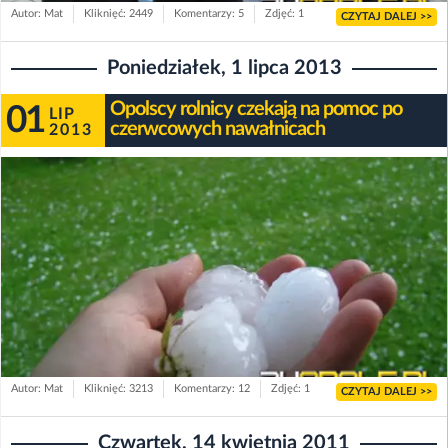
Autor: Mat
Kliknięć: 2449
Komentarzy: 5
Zdjęć: 1
CZYTAJ DALEJ >>
Poniedziałek, 1 lipca 2013
Opolscy rolnicy czekają na pomoc po
01
LIP
czerwcowych nawałnicach
2013
Autor: Mat
Kliknięć: 3213
Komentarzy: 12
Zdjęć: 1
CZYTAJ DALEJ >>
Czwartek, 14 kwietnia 2011