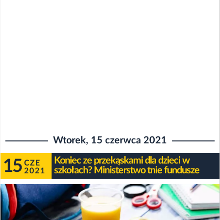
Wtorek, 15 czerwca 2021
Koniec ze przekąskami dla dzieci w
15
CZE
szkołach? Ministerstwo tnie fundusze
2021