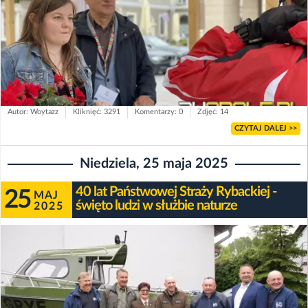
Autor: Woytazz
Kliknięć: 3291
Komentarzy: 0
Zdjęć: 14
CZYTAJ DALEJ >>
Niedziela, 25 maja 2025
40 lat Państwowej Straży Rybackiej -
25
MAJ
święto ludzi w służbie naturze
2025