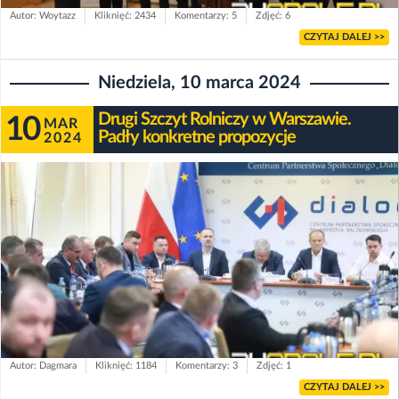
Autor: Woytazz
Kliknięć: 2434
Komentarzy: 5
Zdjęć: 6
CZYTAJ DALEJ >>
Niedziela, 10 marca 2024
Drugi Szczyt Rolniczy w Warszawie.
10
MAR
Padły konkretne propozycje
2024
Autor: Dagmara
Kliknięć: 1184
Komentarzy: 3
Zdjęć: 1
CZYTAJ DALEJ >>