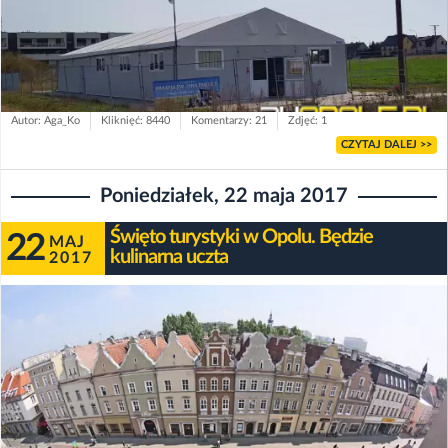
Autor: Aga_Ko
Kliknięć: 8440
Komentarzy: 21
Zdjęć: 1
CZYTAJ DALEJ >>
Poniedziałek, 22 maja 2017
Święto turystyki w Opolu. Będzie
22
MAJ
kulinarna uczta
2017