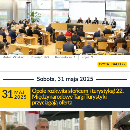
Autor: Woytazz
Kliknięć: 899
Komentarzy: 1
Zdjęć: 3
CZYTAJ DALEJ >>
Sobota, 31 maja 2025
Opole rozkwita słońcem i turystyką! 22.
31
MAJ
Międzynarodowe Targi Turystyki
2025
przyciągają ofertą