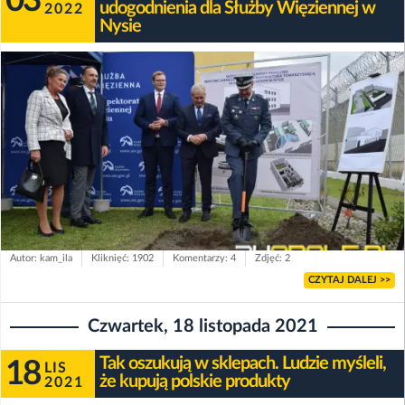
03
udogodnienia dla Służby Więziennej w
2022
Nysie
Autor: kam_ila
Kliknięć: 1902
Komentarzy: 4
Zdjęć: 2
CZYTAJ DALEJ >>
Czwartek, 18 listopada 2021
Tak oszukują w sklepach. Ludzie myśleli,
18
LIS
że kupują polskie produkty
2021