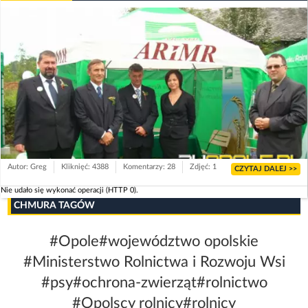
Autor: Greg
Kliknięć: 4388
Komentarzy: 28
Zdjęć: 1
CZYTAJ DALEJ >>
Nie udało się wykonać operacji (HTTP 0).
CHMURA TAGÓW
#Opole
#województwo opolskie
#Ministerstwo Rolnictwa i Rozwoju Wsi
#psy
#ochrona-zwierząt
#rolnictwo
#Opolscy rolnicy
#rolnicy