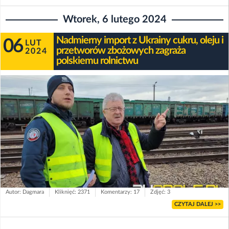
Wtorek, 6 lutego 2024
Nadmierny import z Ukrainy cukru, oleju i
06
LUT
przetworów zbożowych zagraża
2024
polskiemu rolnictwu
Autor: Dagmara
Kliknięć: 2371
Komentarzy: 17
Zdjęć: 3
CZYTAJ DALEJ >>