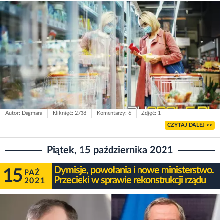
Autor: Dagmara
Kliknięć: 2738
Komentarzy: 6
Zdjęć: 1
CZYTAJ DALEJ >>
Piątek, 15 października 2021
Dymisje, powołania i nowe ministerstwo.
15
PAŹ
Przecieki w sprawie rekonstrukcji rządu
2021