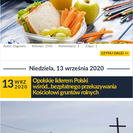
Autor: Dagmara
Kliknięć: 2143
Komentarzy: 2
Zdjęć: 1
CZYTAJ DALEJ >>
Niedziela, 13 września 2020
Opolskie liderem Polski
13
WRZ
wśród...bezpłatnego przekazywania
2020
Kościołowi gruntów rolnych