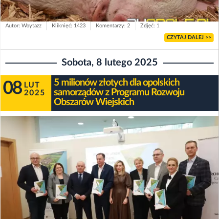
Autor: Woytazz
Kliknięć: 1423
Komentarzy: 2
Zdjęć: 1
CZYTAJ DALEJ >>
Sobota, 8 lutego 2025
5 milionów złotych dla opolskich
08
LUT
samorządów z Programu Rozwoju
2025
Obszarów Wiejskich