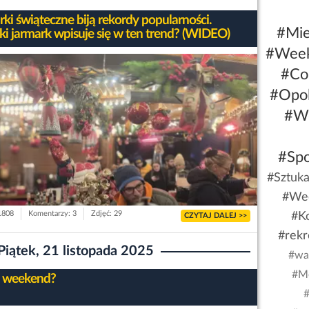
rki świąteczne biją rekordy popularności.
#Mie
ki jarmark wpisuje się w ten trend? (WIDEO)
#Week
#Co
#Opo
#W
#Spo
#Sztuk
#We
 1808
Komentarzy: 3
Zdjęć: 29
#K
CZYTAJ DALEJ >>
#rekr
Piątek, 21 listopada 2025
#wa
#Me
 weekend?