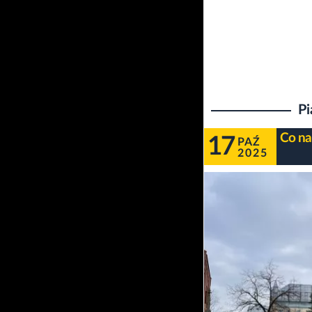
Pi
Co na
17
PAŹ
2025