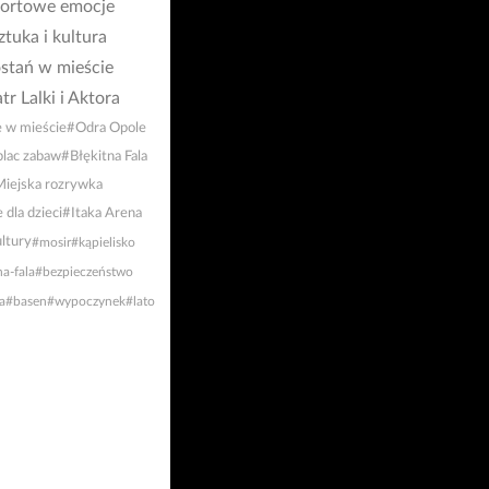
ortowe emocje
ztuka i kultura
stań w mieście
tr Lalki i Aktora
e w mieście
#Odra Opole
lac zabaw
#Błękitna Fala
iejska rozrywka
 dla dzieci
#Itaka Arena
ltury
#mosir
#kąpielisko
na-fala
#bezpieczeństwo
a
#basen
#wypoczynek
#lato