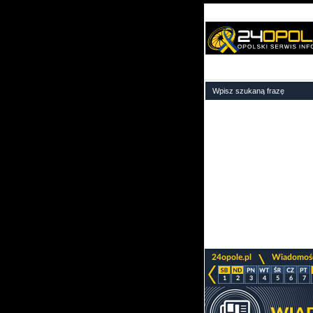
>
24opole.pl
Wiadomoś
1
2
3
4
5
6
7