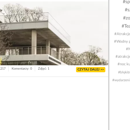
#sp
#s
#zo
#Tea
#Atrakcj
#Wodny p
#M
#atrakcje
#noc ku
1217
Komentarzy: 0
Zdjęć: 1
CZYTAJ DALEJ >>
#błękit
#wydarzeni