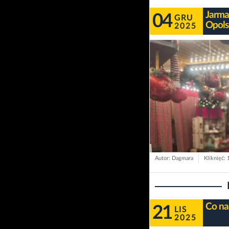
Jarma
04
GRU
Opols
2025
Autor: Dagmara
Kliknięć:
Co na
21
LIS
2025