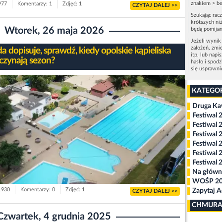
znakiem > be
977
Komentarzy: 1
Zdjęć: 1
CZYTAJ DALEJ >>
Szukając rac
krótszych niż
Wtorek, 26 maja 2026
będą pomijan
Jeżeli wynik
założeń, zmi
 dopisuje, sprawdź, kiedy opolskie kąpieliska
itp. lub napi
czynają sezon?
hasło i spod
się usprawn
KATEGO
Druga K
Festiwal 
Festiwal 
Festiwal 
Festiwal 
Festiwal 
Festiwal 
Na główn
WOŚP 2
 1930
Komentarzy: 0
Zdjęć: 1
Zapytaj 
CZYTAJ DALEJ >>
CHMURA
Czwartek, 4 grudnia 2025