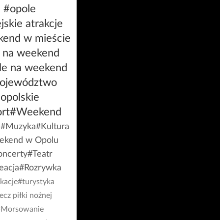
#opole
jskie atrakcje
end w mieście
 na weekend
le na weekend
ojewództwo
opolskie
rt
#Weekend
a
#Muzyka
#Kultura
ekend w Opolu
oncerty
#Teatr
eacja
#Rozrywka
kacje
#turystyka
cz piłki nożnej
#Morsowanie