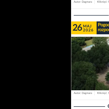
Autor: Dagmara
Kliknięć: 
Pogoda
26
MAJ
rozpo
2026
Autor: Dagmara
Kliknięć: