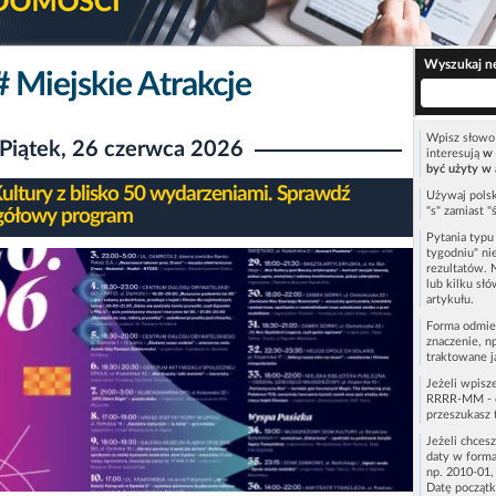
Wyszukaj n
# Miejskie Atrakcje
Wpisz słowo 
Piątek, 26 czerwca 2026
interesują
w 
być użyty w 
ultury z blisko 50 wydarzeniami. Sprawdź
Używaj polsk
"s" zamiast "
gółowy program
Pytania typ
tygodniu" ni
rezultatów. 
lub kilku sł
artykułu.
Forma odmie
znaczenie, n
traktowane j
Jeżeli wpisz
RRRR-MM - c
przeszukasz 
Jeżeli chces
daty w forma
np. 2010-01,
Datę początk