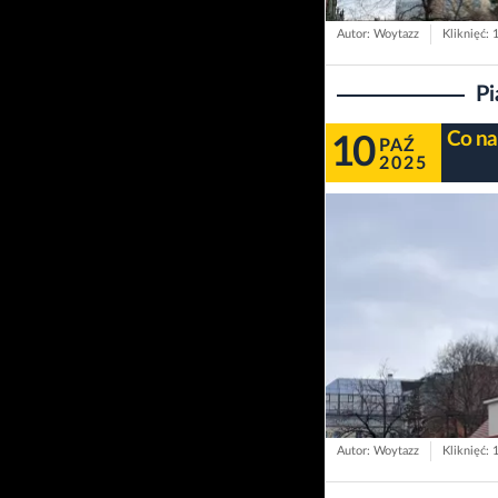
Autor: Woytazz
Kliknięć: 
Pi
Co na
10
PAŹ
2025
Autor: Woytazz
Kliknięć: 