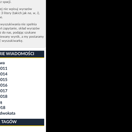
z spacji.
zej nie wpisuj wyrazów
 3 litery (takich jak
na
,
w
,
i
),
e.
 wyszukiwania nie spełnia
eń zapytanie, skład wyrazów
sz do nas, podając szukane
ziewany wynik, a my postaramy
ić wyszukiwarkę.
RIE WIADOMOŚCI
awa
2011
2014
2015
2016
2017
2018
ą
018
Adwokata
 TAGÓW