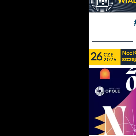
Noc K
26
CZE
szcze
2026