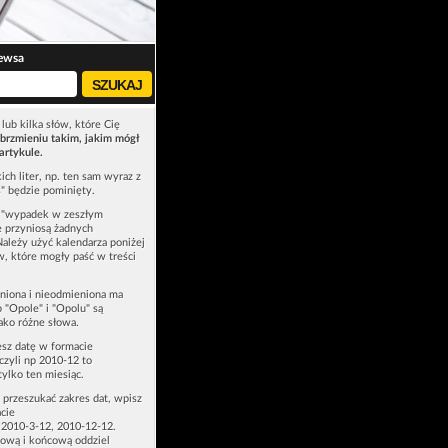
ewsa
lub kilka słów, które Cię
brzmieniu takim, jakim mógł
artykule.
ich liter, np. ten sam wyraz z
ś" będzie pominięty.
u "wypadek w zeszłym
e przyniosą żadnych
Należy użyć kalendarza poniżej
ów, które mogły paść w treści
niona i nieodmieniona ma
p "Opole" i "Opolu" są
ako różne słowa.
esz datę w formacie
zyli np 2010-12 to
tylko ten miesiąc.
z przeszukać zakres dat, wpisz
cie
 2010-3-12, 2010-12-12.
ową i końcową oddziel