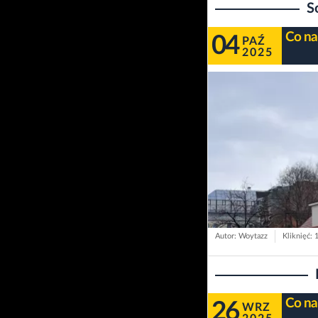
S
Co na
04
PAŹ
2025
Autor: Woytazz
Kliknięć: 
Co na
26
WRZ