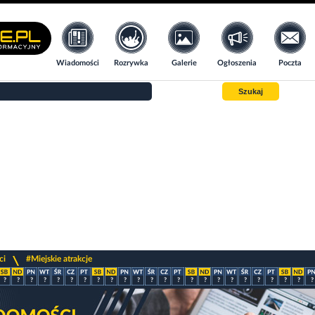
Wiadomości
Rozrywka
Galerie
Ogłoszenia
Poczta
Szukaj
>
ci
#Miejskie atrakcje
?
?
?
?
?
?
?
?
?
?
?
?
?
?
?
?
?
?
?
?
?
?
?
?