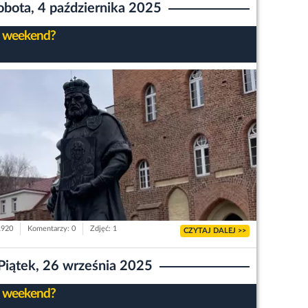
obota, 4 października 2025
 weekend?
1920
Komentarzy: 0
Zdjęć: 1
CZYTAJ DALEJ >>
Piątek, 26 września 2025
 weekend?