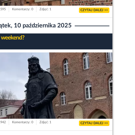
1595
Komentarzy: 0
Zdjęć: 1
CZYTAJ DALEJ >>
ątek, 10 października 2025
 weekend?
1942
Komentarzy: 0
Zdjęć: 1
CZYTAJ DALEJ >>