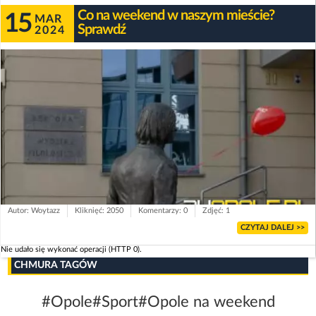
Co na weekend w naszym mieście?
15
MAR
Sprawdź
2024
Autor: Woytazz
Kliknięć: 2050
Komentarzy: 0
Zdjęć: 1
CZYTAJ DALEJ >>
Nie udało się wykonać operacji (HTTP 0).
CHMURA TAGÓW
#Opole
#Sport
#Opole na weekend