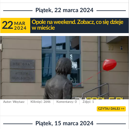
Piątek, 22 marca 2024
Opole na weekend. Zobacz, co się dzieje
22
MAR
w mieście
2024
Autor: Woytazz
Kliknięć: 2646
Komentarzy: 0
Zdjęć: 1
CZYTAJ DALEJ >>
Piątek, 15 marca 2024