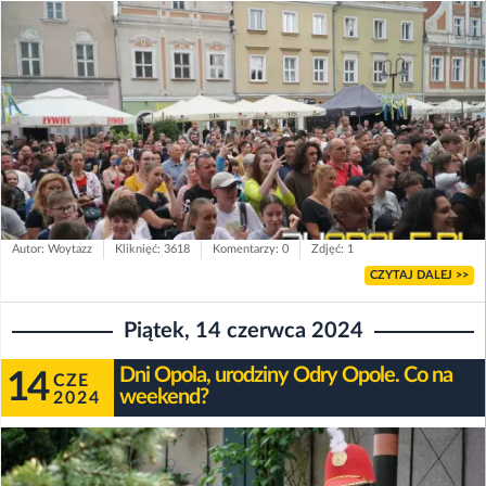
Autor: Woytazz
Kliknięć: 3618
Komentarzy: 0
Zdjęć: 1
CZYTAJ DALEJ >>
Piątek, 14 czerwca 2024
Dni Opola, urodziny Odry Opole. Co na
14
CZE
weekend?
2024