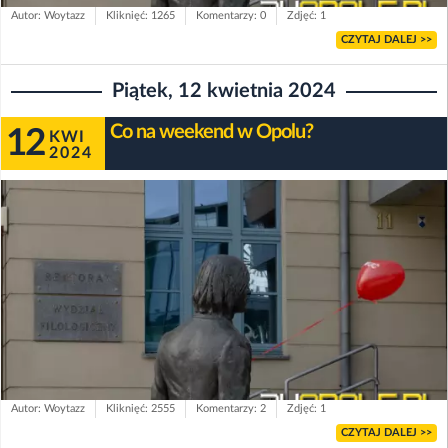
Autor: Woytazz
Kliknięć: 1265
Komentarzy: 0
Zdjęć: 1
CZYTAJ DALEJ >>
Piątek, 12 kwietnia 2024
Co na weekend w Opolu?
12
KWI
2024
Autor: Woytazz
Kliknięć: 2555
Komentarzy: 2
Zdjęć: 1
CZYTAJ DALEJ >>