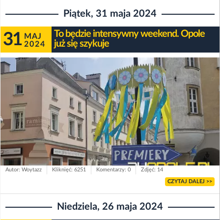
Piątek, 31 maja 2024
To będzie intensywny weekend. Opole
31
MAJ
już się szykuje
2024
Autor: Woytazz
Kliknięć: 6251
Komentarzy: 0
Zdjęć: 14
CZYTAJ DALEJ >>
Niedziela, 26 maja 2024