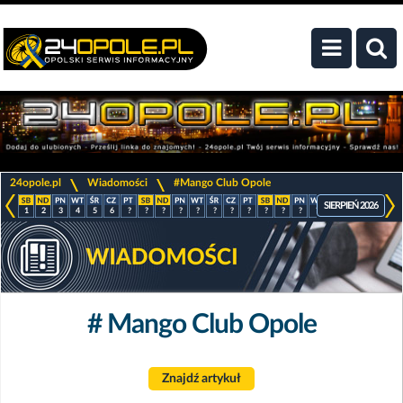
>
>
24opole.pl
Wiadomości
#Mango Club Opole
SIERPIEŃ 2026
1
2
3
4
5
6
?
?
?
?
?
?
?
?
?
?
?
?
?
?
?
?
# Mango Club Opole
Znajdź artykuł