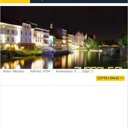
Autor: Woytazz
Kliknięć: 4754
Komentarzy: 0
Zdjęć: 1
CZYTAJ DALEJ >>