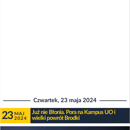
Czwartek, 23 maja 2024
Już nie Błonia. Pora na Kampus UO i
23
MAJ
wielki powrót Brodki
2024