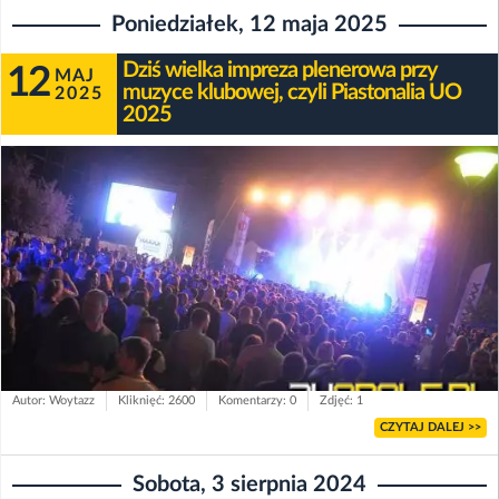
Poniedziałek, 12 maja 2025
Dziś wielka impreza plenerowa przy
12
MAJ
muzyce klubowej, czyli Piastonalia UO
2025
2025
Autor: Woytazz
Kliknięć: 2600
Komentarzy: 0
Zdjęć: 1
CZYTAJ DALEJ >>
Sobota, 3 sierpnia 2024