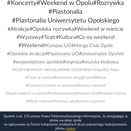
#Koncerty
#Weekend w Opolu
#Rozrywka
#Piastonalia
#Piastonalia Uniwersytetu Opolskiego
#Atrakcje
#Opolska rozrywka
#Weekend w mieście
#Wystawy
#Teatr
#Kultura
#Co na weekend
#Weekend
#Kampus UO
#Mango Club Opole
#Opolskie atrakcje
#Piastonalia UO
#Uniwersytet Opolski
#województwo opolskie
#impreza
#muzyka klubowa
#GOATSKY
#NOT MIGUEL
#DWA SIEDEM
#DJ Felipe
#DJ Naro
#Życie w mieście
#ratownicy przyjęli poród
#Kino
#Rozrywka w Opolu na weekend
#Aktywny weekend
#Spędź weekend w mieście
#Festiwal balonów
#Strassen Fest
#Festiwal Kolorów
#Piknik rodzinny
#Wystawa zabytkowych pojazdów
Zgodnie z art. 173 ustawy Prawa Telekomunikacyjnego informujemy, że przeglądając tę
stronę wyrażasz zgodę
na zapisywanie na Twoim komputerze niezbędnych do jej poprawnego funkcjonowania
plików
cookie
.