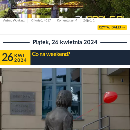
Autor: Woytazz
Kliknięć: 4617
Komentarzy: 4
Zdjęć: 1
CZYTAJ DALEJ >>
Piątek, 26 kwietnia 2024
Co na weekend?
26
KWI
2024