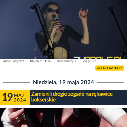
Autor: Woytazz
Kliknięć: 11182
Komentarzy: 0
Zdjęć: 27
CZYTAJ DALEJ >>
Niedziela, 19 maja 2024
Zamienili drogie zegarki na rękawice
19
MAJ
bokserskie
2024