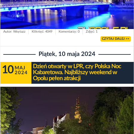
Autor: Woytazz
Kliknięć: 4049
Komentarzy: 0
Zdjęć: 1
CZYTAJ DALEJ >>
Piątek, 10 maja 2024
Dzień otwarty w LPR, czy Polska Noc
10
MAJ
Kabaretowa. Najbliższy weekend w
2024
Opolu pełen atrakcji