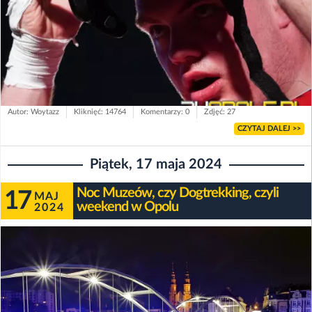
Autor: Woytazz
Kliknięć: 14764
Komentarzy: 0
Zdjęć: 27
CZYTAJ DALEJ >>
Piątek, 17 maja 2024
Noc Muzeów, czy Dogtrekking, czyli
17
MAJ
weekend w Opolu
2024