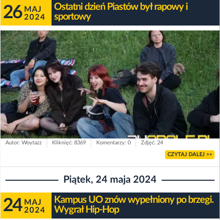
Ostatni dzień Piastów był rapowy i
26
MAJ
sportowy
2024
Autor: Woytazz
Kliknięć: 8369
Komentarzy: 0
Zdjęć: 24
CZYTAJ DALEJ >>
Piątek, 24 maja 2024
Kampus UO znów wypełniony po brzegi.
24
MAJ
Wygrał Hip-Hop
2024