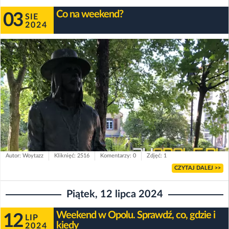
Co na weekend?
03
SIE
2024
Autor: Woytazz
Kliknięć: 2516
Komentarzy: 0
Zdjęć: 1
CZYTAJ DALEJ >>
Piątek, 12 lipca 2024
Weekend w Opolu. Sprawdź, co, gdzie i
12
LIP
kiedy
2024