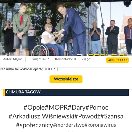
Autor: Majlan
Kliknięć: 3237
Komentarzy: 0
Zdjęć: 3
OBEJRZYJ >>
Nie udało się wykonać operacji (HTTP 0).
Wcześniejsze
CHMURA TAGÓW
#Opole
#MOPR
#Dary
#Pomoc
#Arkadiusz Wiśniewski
#Powódź
#Szansa
#społecznicy
#morderstwo
#koronawirus