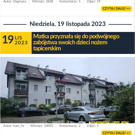
Autor: Dagmara
Kliknięć: 2658
Komentarzy: 5
Zdjęć: 19
CZYTAJ DALEJ >>
Niedziela, 19 listopada 2023
Matka przyznała się do podwójnego
19
LIS
zabójstwa swoich dzieci nożem
2023
tapicerskim
Autor: kam_ila
Kliknięć: 10092
Komentarzy: 2
Zdjęć: 1
CZYTAJ DALEJ >>