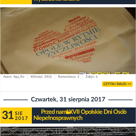
Autor: Aga_Ko
Kliknięć: 2416
Komentarzy: 2
Zdjęć: 6
CZYTAJ DALEJ >>
Czwartek, 31 sierpnia 2017
Przed nami XVII Opolskie Dni Osób
31
SIE
Niepełnosprawnych
2017