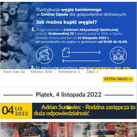
Autor: kam_ila
Kliknięć: 2542
Komentarzy: 1
Zdjęć: 1
CZYTAJ DALEJ >>
Piątek, 4 listopada 2022
Adrian Surowiec - Rodzina zastępcza to
04
LIS
duża odpowiedzialność
2022