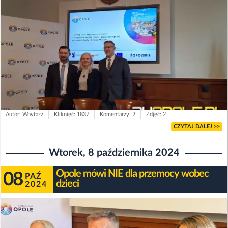
Autor: Woytazz
Kliknięć: 1837
Komentarzy: 2
Zdjęć: 2
CZYTAJ DALEJ >>
Wtorek, 8 października 2024
Opole mówi NIE dla przemocy wobec
08
PAŹ
dzieci
2024