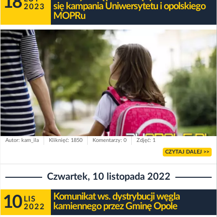
18
się kampania Uniwersytetu i opolskiego
2023
MOPRu
Autor: kam_ila
Kliknięć: 1850
Komentarzy: 0
Zdjęć: 1
CZYTAJ DALEJ >>
Czwartek, 10 listopada 2022
Komunikat ws. dystrybucji węgla
10
LIS
kamiennego przez Gminę Opole
2022