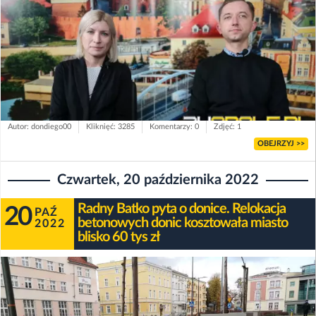
Autor: dondiego00
Kliknięć: 3285
Komentarzy: 0
Zdjęć: 1
OBEJRZYJ >>
Czwartek, 20 października 2022
Radny Batko pyta o donice. Relokacja
20
PAŹ
betonowych donic kosztowała miasto
2022
blisko 60 tys zł