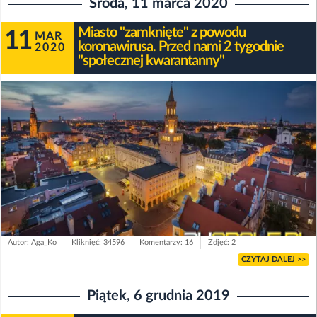
Środa, 11 marca 2020
Miasto "zamknięte" z powodu
11
MAR
koronawirusa. Przed nami 2 tygodnie
2020
"społecznej kwarantanny"
Autor: Aga_Ko
Kliknięć: 34596
Komentarzy: 16
Zdjęć: 2
CZYTAJ DALEJ >>
Piątek, 6 grudnia 2019