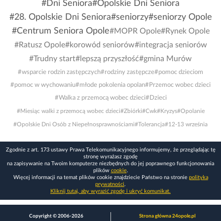
#Dni Seniora
#Opolskie Dni Seniora
#28. Opolskie Dni Seniora
#seniorzy
#seniorzy Opole
#Centrum Seniora Opole
#MOPR Opole
#Rynek Opole
#Ratusz Opole
#korowód seniorów
#integracja seniorów
#Trudny start
#lepszą przyszłość
#gmina Murów
#wsparcie rodzin zastępczych
#rodziny zastępcze
#pomoc dzieciom
#pomoc w wychowaniu
#młode pokolenia opolan
#Przemoc wobec dzieci
#Walka z przemocą wobec dzieci
#Dzieci
#Miesiąc walki z przemocą wobec dzieci
#Zbiórki
#Cwk
#Kryzys
#Opolanie
#Opolskie Dni Osób z Niepełnosprawnościami
#Tolerancja
#12-13 września
Zgodnie z art. 173 ustawy Prawa Telekomunikacyjnego informujemy, że przeglądając tę
stronę wyrażasz zgodę
na zapisywanie na Twoim komputerze niezbędnych do jej poprawnego funkcjonowania
plików
cookie
.
Więcej informacji na temat plików cookie znajdziecie Państwo na stronie
polityka
prywatności
.
Kliknij tutaj, aby wyrazić zgodę i ukryć komunikat.
Copyright © 2006-2026
Strona główna 24opole.pl