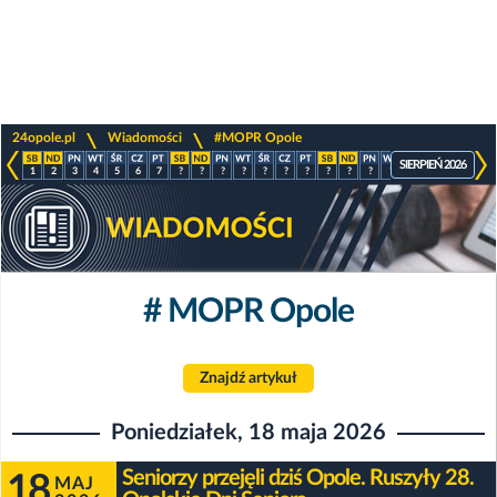
>
>
24opole.pl
Wiadomości
#MOPR Opole
SIERPIEŃ 2026
1
2
3
4
5
6
7
?
?
?
?
?
?
?
?
?
?
?
?
?
?
?
# MOPR Opole
Znajdź artykuł
Poniedziałek, 18 maja 2026
Seniorzy przejęli dziś Opole. Ruszyły 28.
18
MAJ