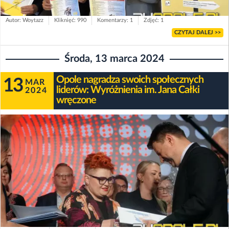
Autor: Woytazz
Kliknięć: 990
Komentarzy: 1
Zdjęć: 1
CZYTAJ DALEJ >>
Środa, 13 marca 2024
Opole nagradza swoich społecznych
13
MAR
liderów: Wyróżnienia im. Jana Całki
2024
wręczone