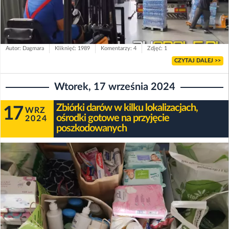
Autor: Dagmara
Kliknięć: 1989
Komentarzy: 4
Zdjęć: 1
CZYTAJ DALEJ >>
Wtorek, 17 września 2024
Zbiórki darów w kilku lokalizacjach,
17
WRZ
ośrodki gotowe na przyjęcie
2024
poszkodowanych