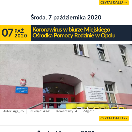
CZYTAJ DALEJ >>
Środa, 7 października 2020
Koronawirus w biurze Miejskiego
07
PAŹ
Ośrodka Pomocy Rodzinie w Opolu
2020
Autor: Aga_Ko
Kliknięć: 4820
Komentarzy: 4
Zdjęć: 1
CZYTAJ DALEJ >>