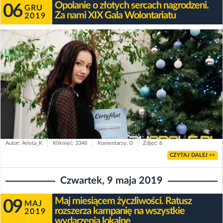
Opolanie o złotych sercach nagrodzeni.
06
GRU
Za nami XIX Gala Wolontariatu
2019
Autor: Arleta_K
Kliknięć: 3348
Komentarzy: 0
Zdjęć: 6
CZYTAJ DALEJ >>
Czwartek, 9 maja 2019
Maj miesiącem życzliwości. Ratusz
09
MAJ
rozszerza kampanię na wszystkie
2019
wydarzenia lokalne