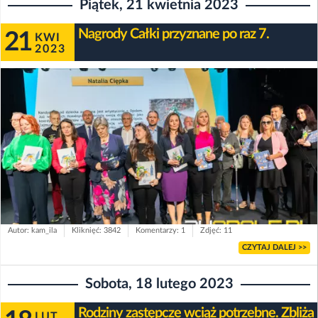
Piątek, 21 kwietnia 2023
Nagrody Całki przyznane po raz 7.
21
KWI
2023
Autor: kam_ila
Kliknięć: 3842
Komentarzy: 1
Zdjęć: 11
CZYTAJ DALEJ >>
Sobota, 18 lutego 2023
Rodziny zastępcze wciąż potrzebne. Zbliża
LUT