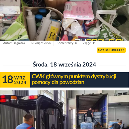
Autor: Dagmara
Kliknięć: 2454
Komentarzy: 0
Zdjęć: 11
CZYTAJ DALEJ >>
Środa, 18 września 2024
CWK głównym punktem dystrybucji
18
WRZ
pomocy dla powodzian
2024