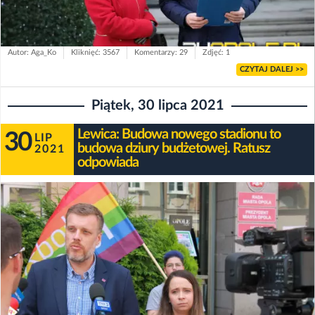
Autor: Aga_Ko
Kliknięć: 3567
Komentarzy: 29
Zdjęć: 1
CZYTAJ DALEJ >>
Piątek, 30 lipca 2021
Lewica: Budowa nowego stadionu to
30
LIP
budowa dziury budżetowej. Ratusz
2021
odpowiada