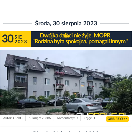
Środa, 30 sierpnia 2023
Dwójka dzieci nie żyje. MOPR
30
SIE
"Rodzina była spokojna, pomagali innym"
2023
Autor: OlekG
Kliknięć: 70386
Komentarzy: 0
Zdjęć: 1
OBEJRZYJ >>