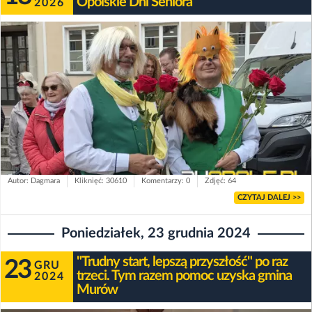
Opolskie Dni Seniora
2026
Autor: Dagmara
Kliknięć: 30610
Komentarzy: 0
Zdjęć: 64
CZYTAJ DALEJ >>
Poniedziałek, 23 grudnia 2024
"Trudny start, lepszą przyszłość" po raz
23
GRU
trzeci. Tym razem pomoc uzyska gmina
2024
Murów