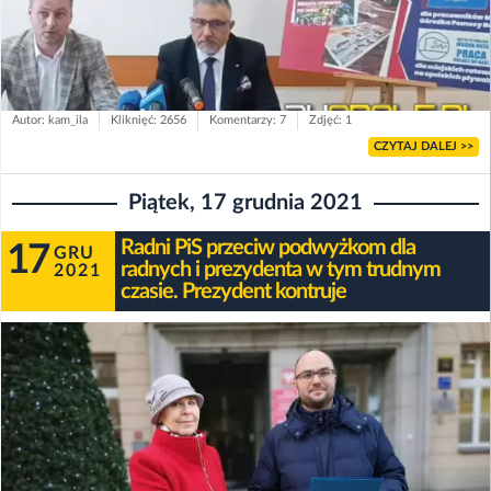
Autor: kam_ila
Kliknięć: 2656
Komentarzy: 7
Zdjęć: 1
CZYTAJ DALEJ >>
Piątek, 17 grudnia 2021
Radni PiS przeciw podwyżkom dla
17
GRU
radnych i prezydenta w tym trudnym
2021
czasie. Prezydent kontruje