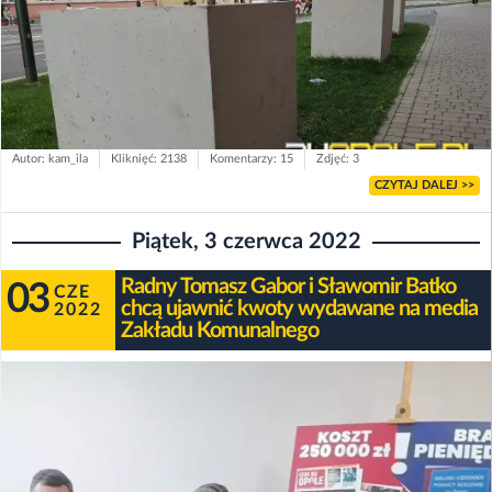
Autor: kam_ila
Kliknięć: 2138
Komentarzy: 15
Zdjęć: 3
CZYTAJ DALEJ >>
Piątek, 3 czerwca 2022
Radny Tomasz Gabor i Sławomir Batko
03
CZE
chcą ujawnić kwoty wydawane na media
2022
Zakładu Komunalnego