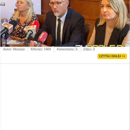
Autor: Woytazz
Kliknięć: 1404
Komentarzy: 3
Zdjęć: 3
CZYTAJ DALEJ >>