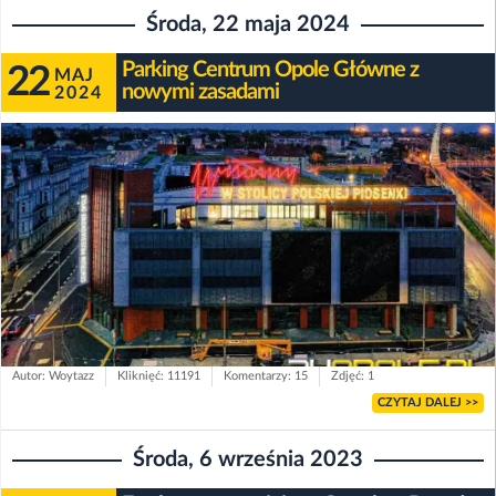
Środa, 22 maja 2024
Parking Centrum Opole Główne z
22
MAJ
nowymi zasadami
2024
Autor: Woytazz
Kliknięć: 11191
Komentarzy: 15
Zdjęć: 1
CZYTAJ DALEJ >>
Środa, 6 września 2023