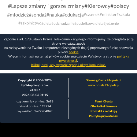
#Lepsze zmiany i gorsze zmiany
#Kierowcy
#polacy
#młodzież
#sondaż
#nauka
#edukacja
#czarnek
#minister
#szkoła
#szkolnictwo
#dieta
#odchudzanie
#pudełkowa dieta
#jedzenie
Zgodnie z art. 173 ustawy Prawa Telekomunikacyjnego informujemy, że przeglądając tę
stronę wyrażasz zgodę
na zapisywanie na Twoim komputerze niezbędnych do jej poprawnego funkcjonowania
plików
cookie
.
Więcej informacji na temat plików cookie znajdziecie Państwo na stronie
polityka
prywatności
.
Kliknij tutaj, aby wyrazić zgodę i ukryć komunikat.
Copyright © 2006-2026
Strona główna 24opole.pl
by 24opole sp. z o.o.
www.hotele.24opole.pl
v4.30.7
2026-08-06 01:15
użytkownicy on-line: 3698
Panel Klienta
rekord on-line: 129224
Oferta Reklamowa
wyświetleń: 1672984049
Kontakt z redakcją
Polityka prywatności