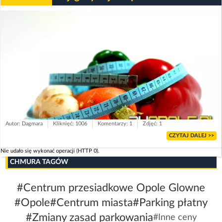
Autor: Dagmara
Kliknięć: 1006
Komentarzy: 1
Zdjęć: 1
CZYTAJ DALEJ >>
Nie udało się wykonać operacji (HTTP 0).
CHMURA TAGÓW
#Centrum przesiadkowe Opole Glowne
#Opole
#Centrum miasta
#Parking płatny
#Zmiany zasad parkowania
#Inne ceny