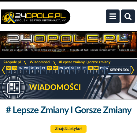
>
>
24opole.pl
Wiadomości
#Lepsze zmiany i gorsze zmiany
SIERPIEŃ 2026
1
2
3
4
5
?
?
?
?
?
?
?
?
?
?
?
?
?
?
?
?
?
# Lepsze Zmiany I Gorsze Zmiany
Znajdź artykuł