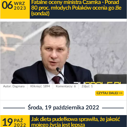
Fatalne oceny ministra Czarnka - Ponad
06
WRZ
80 proc. młodych Polaków ocenia go źle
2023
(sondaż)
Autor: Dagmara
Kliknięć: 1894
Komentarzy: 6
Zdjęć: 1
CZYTAJ DALEJ >>
Środa, 19 października 2022
Jak dieta pudełkowa sprawiła, że jakość
19
PAŹ
mojego życia jest lepsza
2022