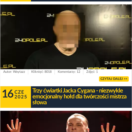
Autor: Woytazz
Kliknięć: 8018
Komentarzy: 12
Zdjęć: 1
CZYTAJ DALEJ >>
Trzy ćwiartki Jacka Cygana - niezwykle
16
CZE
emocjonalny hołd dla twórczości mistrza
2025
słowa