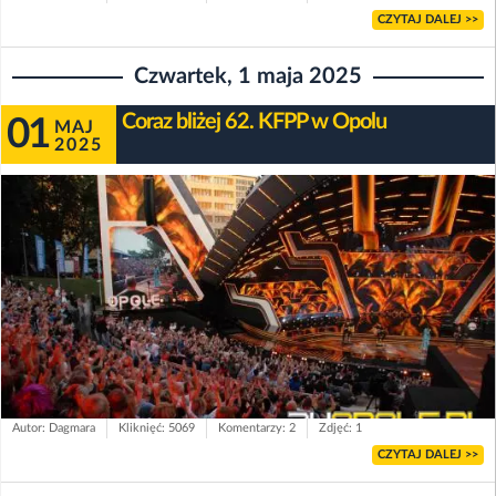
CZYTAJ DALEJ >>
Czwartek, 1 maja 2025
Coraz bliżej 62. KFPP w Opolu
01
MAJ
2025
Autor: Dagmara
Kliknięć: 5069
Komentarzy: 2
Zdjęć: 1
CZYTAJ DALEJ >>