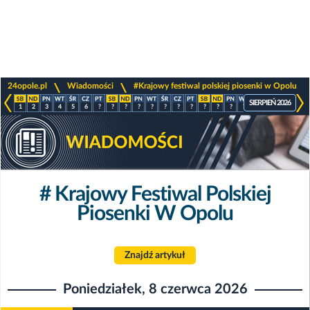
>
>
24opole.pl
Wiadomości
#Krajowy festiwal polskiej piosenki w Opolu
SIERPIEŃ 2026
1
2
3
4
5
6
?
?
?
?
?
?
?
?
?
?
?
?
?
?
?
?
# Krajowy Festiwal Polskiej
Piosenki W Opolu
Znajdź artykuł
Poniedziałek, 8 czerwca 2026