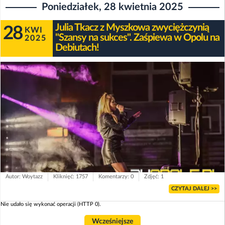
Poniedziałek, 28 kwietnia 2025
Julia Tkacz z Myszkowa zwyciężczynią
28
KWI
"Szansy na sukces". Zaśpiewa w Opolu na
2025
Debiutach!
Autor: Woytazz
Kliknięć: 1757
Komentarzy: 0
Zdjęć: 1
CZYTAJ DALEJ >>
Nie udało się wykonać operacji (HTTP 0).
Wcześniejsze