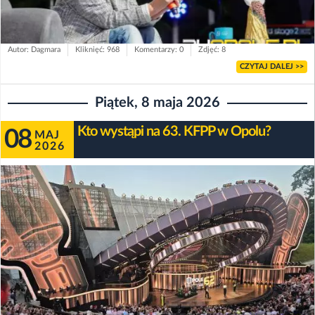
Autor: Dagmara
Kliknięć: 968
Komentarzy: 0
Zdjęć: 8
CZYTAJ DALEJ >>
Piątek, 8 maja 2026
Kto wystąpi na 63. KFPP w Opolu?
08
MAJ
2026