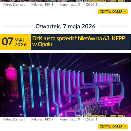
Autor: Dagmara
Kliknięć: 18041
Komentarzy: 0
Zdjęć: 1
CZYTAJ DALEJ >>
Czwartek, 7 maja 2026
Dziś rusza sprzedaż biletów na 63. KFPP
07
MAJ
w Opolu
2026
Autor: Dagmara
Kliknięć: 14359
Komentarzy: 0
Zdjęć: 1
CZYTAJ DALEJ >>