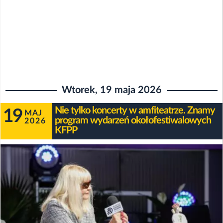
Wtorek, 19 maja 2026
Nie tylko koncerty w amfiteatrze. Znamy
19
MAJ
program wydarzeń okołofestiwalowych
2026
KFPP