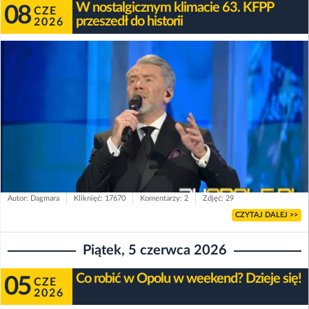
W nostalgicznym klimacie 63. KFPP
08
CZE
przeszedł do historii
2026
Autor: Dagmara
Kliknięć: 17670
Komentarzy: 2
Zdjęć: 29
CZYTAJ DALEJ >>
Piątek, 5 czerwca 2026
Co robić w Opolu w weekend? Dzieje się!
05
CZE
2026