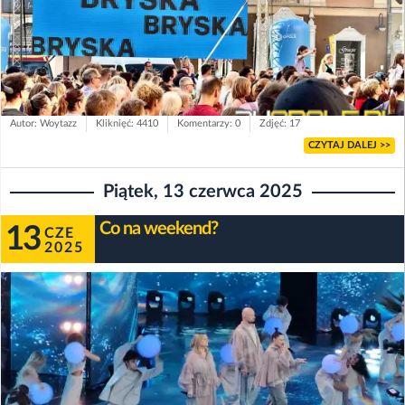
Autor: Woytazz
Kliknięć: 4410
Komentarzy: 0
Zdjęć: 17
CZYTAJ DALEJ >>
Piątek, 13 czerwca 2025
Co na weekend?
13
CZE
2025