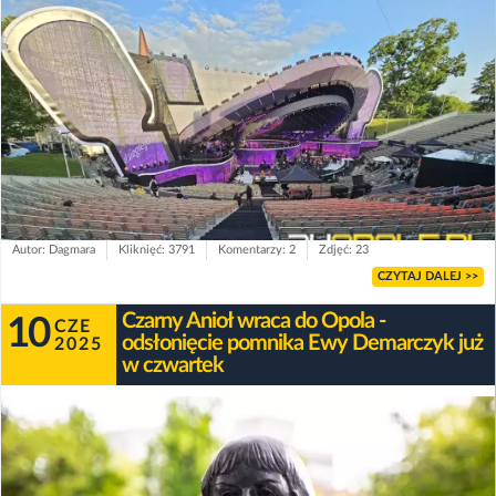
Autor: Dagmara
Kliknięć: 3791
Komentarzy: 2
Zdjęć: 23
CZYTAJ DALEJ >>
Czarny Anioł wraca do Opola -
10
CZE
odsłonięcie pomnika Ewy Demarczyk już
2025
w czwartek