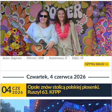
Autor: Dagmara
Kliknięć: 2008
Komentarzy: 0
Zdjęć: 15
CZYTAJ DALEJ >>
Czwartek, 4 czerwca 2026
Opole znów stolicą polskiej piosenki.
04
CZE
Ruszył 63. KFPP
2026