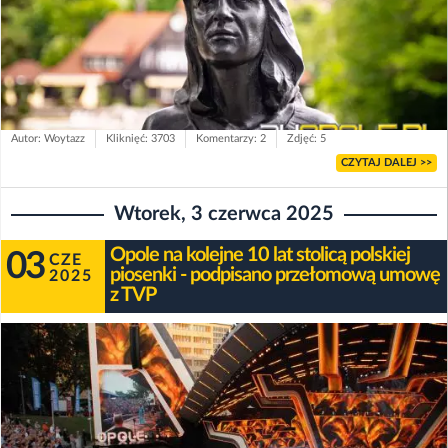
Autor: Woytazz
Kliknięć: 3703
Komentarzy: 2
Zdjęć: 5
CZYTAJ DALEJ >>
Wtorek, 3 czerwca 2025
Opole na kolejne 10 lat stolicą polskiej
03
CZE
piosenki - podpisano przełomową umowę
2025
z TVP