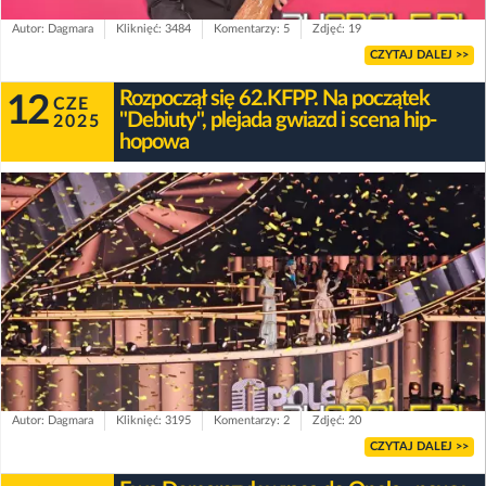
Autor: Dagmara
Kliknięć: 3484
Komentarzy: 5
Zdjęć: 19
CZYTAJ DALEJ >>
Rozpoczął się 62.KFPP. Na początek
12
CZE
"Debiuty", plejada gwiazd i scena hip-
2025
hopowa
Autor: Dagmara
Kliknięć: 3195
Komentarzy: 2
Zdjęć: 20
CZYTAJ DALEJ >>