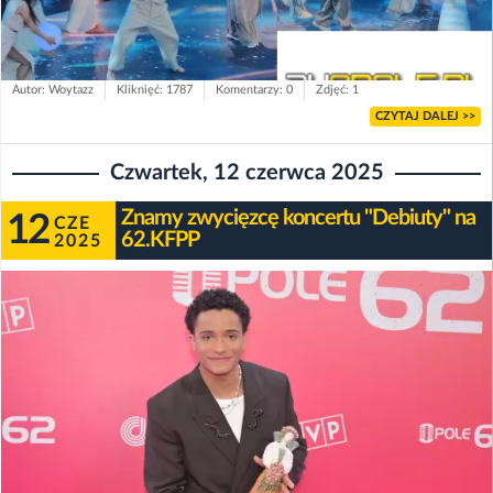
Autor: Woytazz
Kliknięć: 1787
Komentarzy: 0
Zdjęć: 1
CZYTAJ DALEJ >>
Czwartek, 12 czerwca 2025
Znamy zwycięzcę koncertu "Debiuty" na
12
CZE
62.KFPP
2025