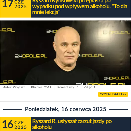
Ryszard Rynkowski przeprasza po
17
CZE
wypadku pod wpływem alkoholu. "To dla
2025
mnie lekcja"
Autor: Woytazz
Kliknięć: 2511
Komentarzy: 7
Zdjęć: 1
CZYTAJ DALEJ >>
Poniedziałek, 16 czerwca 2025
Ryszard R. usłyszał zarzut jazdy po
16
CZE
alkoholu
2025