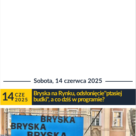
Sobota, 14 czerwca 2025
Bryska na Rynku, odsłonięcie"ptasiej
14
CZE
budki", a co dziś w programie?
2025