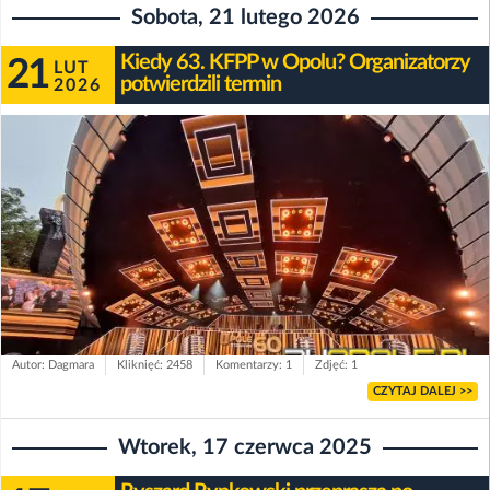
Sobota, 21 lutego 2026
Kiedy 63. KFPP w Opolu? Organizatorzy
21
LUT
potwierdzili termin
2026
Autor: Dagmara
Kliknięć: 2458
Komentarzy: 1
Zdjęć: 1
CZYTAJ DALEJ >>
Wtorek, 17 czerwca 2025