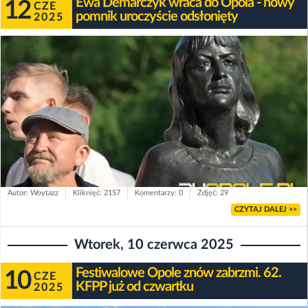
Ewa Demarczyk wraca do Opola - nowy
12
CZE
pomnik uroczyście odsłonięty
2025
Autor: Woytazz
Kliknięć: 2157
Komentarzy: 0
Zdjęć: 29
CZYTAJ DALEJ >>
Wtorek, 10 czerwca 2025
Festiwalowe Opole znów zabrzmi. 62.
10
CZE
KFPP już od czwartku
2025