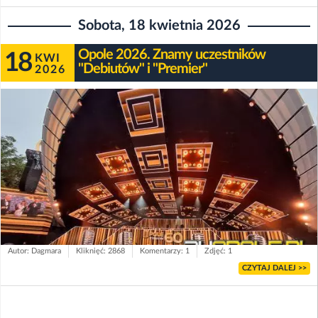
Sobota, 18 kwietnia 2026
Opole 2026. Znamy uczestników
18
KWI
"Debiutów" i "Premier"
2026
Autor: Dagmara
Kliknięć: 2868
Komentarzy: 1
Zdjęć: 1
CZYTAJ DALEJ >>