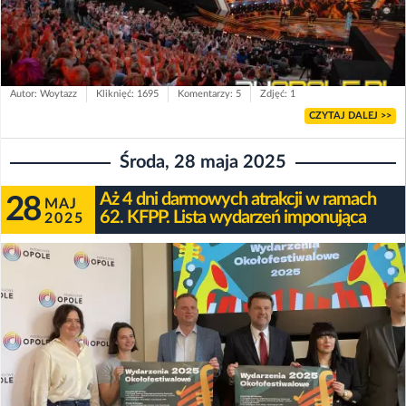
Autor: Woytazz
Kliknięć: 1695
Komentarzy: 5
Zdjęć: 1
CZYTAJ DALEJ >>
Środa, 28 maja 2025
Aż 4 dni darmowych atrakcji w ramach
28
MAJ
62. KFPP. Lista wydarzeń imponująca
2025