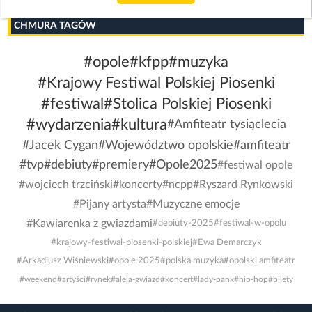
CHMURA TAGÓW
#opole
#kfpp
#muzyka
#Krajowy Festiwal Polskiej Piosenki
#festiwal
#Stolica Polskiej Piosenki
#wydarzenia
#kultura
#Amfiteatr tysiąclecia
#Jacek Cygan
#Województwo opolskie
#amfiteatr
#tvp
#debiuty
#premiery
#Opole2025
#festiwal opole
#wojciech trzciński
#koncerty
#ncpp
#Ryszard Rynkowski
#Pijany artysta
#Muzyczne emocje
#Kawiarenka z gwiazdami
#debiuty-2025
#festiwal-w-opolu
#krajowy-festiwal-piosenki-polskiej
#Ewa Demarczyk
#Arkadiusz Wiśniewski
#opole 2025
#polska muzyka
#opolski amfiteatr
#weekend
#artyści
#rynek
#aleja-gwiazd
#koncert
#lady-pank
#hip-hop
#bilety