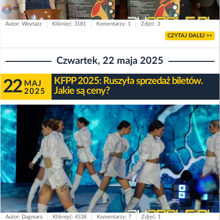
Autor: Woytazz
Kliknięć: 3181
Komentarzy: 1
Zdjęć: 3
CZYTAJ DALEJ >>
Czwartek, 22 maja 2025
KFPP 2025: Ruszyła sprzedaż biletów.
22
MAJ
Jakie są ceny?
2025
Autor: Dagmara
Kliknięć: 4538
Komentarzy: 7
Zdjęć: 1