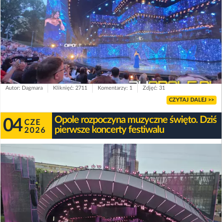
Autor: Dagmara
Kliknięć: 2711
Komentarzy: 1
Zdjęć: 31
CZYTAJ DALEJ >>
Opole rozpoczyna muzyczne święto. Dziś
04
CZE
pierwsze koncerty festiwalu
2026