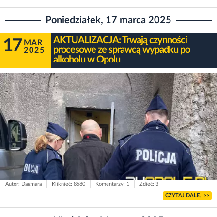
Poniedziałek, 17 marca 2025
AKTUALIZACJA: Trwają czynności
17
MAR
procesowe ze sprawcą wypadku po
2025
alkoholu w Opolu
Autor: Dagmara
Kliknięć: 8580
Komentarzy: 1
Zdjęć: 3
CZYTAJ DALEJ >>