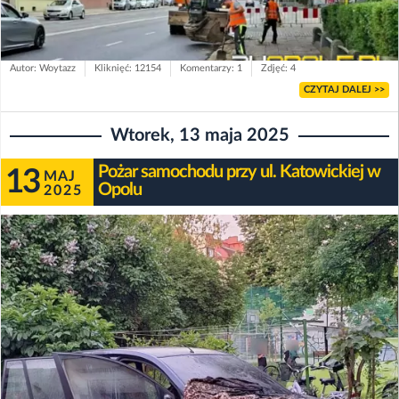
Autor: Woytazz
Kliknięć: 12154
Komentarzy: 1
Zdjęć: 4
CZYTAJ DALEJ >>
Wtorek, 13 maja 2025
Pożar samochodu przy ul. Katowickiej w
13
MAJ
Opolu
2025