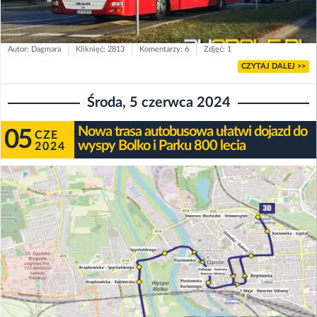
Autor: Dagmara
Kliknięć: 2813
Komentarzy: 6
Zdjęć: 1
CZYTAJ DALEJ >>
Środa, 5 czerwca 2024
Nowa trasa autobusowa ułatwi dojazd do
05
CZE
wyspy Bolko i Parku 800 lecia
2024