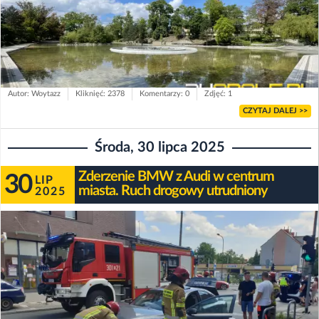
Autor: Woytazz
Kliknięć: 2378
Komentarzy: 0
Zdjęć: 1
CZYTAJ DALEJ >>
Środa, 30 lipca 2025
Zderzenie BMW z Audi w centrum
30
LIP
miasta. Ruch drogowy utrudniony
2025