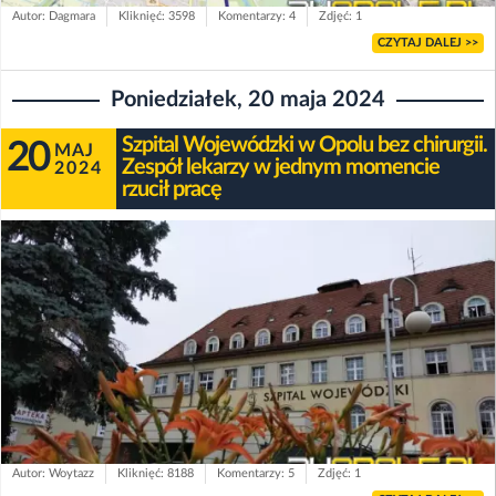
Autor: Dagmara
Kliknięć: 3598
Komentarzy: 4
Zdjęć: 1
CZYTAJ DALEJ >>
Poniedziałek, 20 maja 2024
Szpital Wojewódzki w Opolu bez chirurgii.
20
MAJ
Zespół lekarzy w jednym momencie
2024
rzucił pracę
Autor: Woytazz
Kliknięć: 8188
Komentarzy: 5
Zdjęć: 1