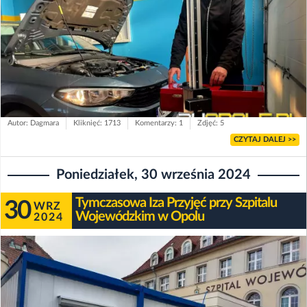
Autor: Dagmara
Kliknięć: 1713
Komentarzy: 1
Zdjęć: 5
CZYTAJ DALEJ >>
Poniedziałek, 30 września 2024
Tymczasowa Iza Przyjęć przy Szpitalu
30
WRZ
Wojewódzkim w Opolu
2024