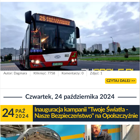
Autor: Dagmara
Kliknięć: 7758
Komentarzy: 0
Zdjęć: 1
CZYTAJ DALEJ >>
Czwartek, 24 października 2024
Inauguracja kampanii "Twoje Światła -
24
PAŹ
Nasze Bezpieczeństwo" na Opolszczyźnie
2024