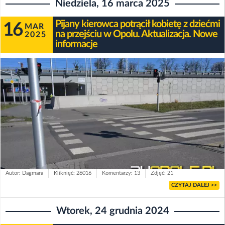
Niedziela, 16 marca 2025
Pijany kierowca potrącił kobietę z dziećmi
16
MAR
na przejściu w Opolu. Aktualizacja. Nowe
2025
informacje
Autor: Dagmara
Kliknięć: 26016
Komentarzy: 13
Zdjęć: 21
CZYTAJ DALEJ >>
Wtorek, 24 grudnia 2024