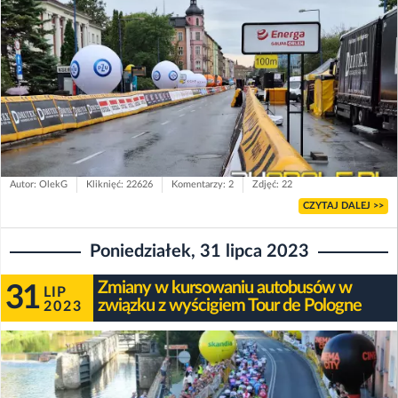
Autor: OlekG
Kliknięć: 22626
Komentarzy: 2
Zdjęć: 22
CZYTAJ DALEJ >>
Poniedziałek, 31 lipca 2023
Zmiany w kursowaniu autobusów w
31
LIP
związku z wyścigiem Tour de Pologne
2023