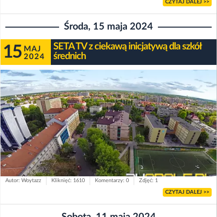
CZYTAJ DALEJ >>
Środa, 15 maja 2024
SETA TV z ciekawą inicjatywą dla szkół
15
MAJ
średnich
2024
Autor: Woytazz
Kliknięć: 1610
Komentarzy: 0
Zdjęć: 1
CZYTAJ DALEJ >>