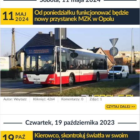
Sobota, 11 maja 2024
Od poniedziałku funkcjonować będzie
11
MAJ
nowy przystanek MZK w Opolu
2024
Autor: Woytazz
Kliknięć: 4264
Komentarzy: 0
Zdjęć: 1
CZYTAJ DALEJ >>
Czwartek, 19 października 2023
Kierowco, skontroluj światła w swoim
19
PAŹ