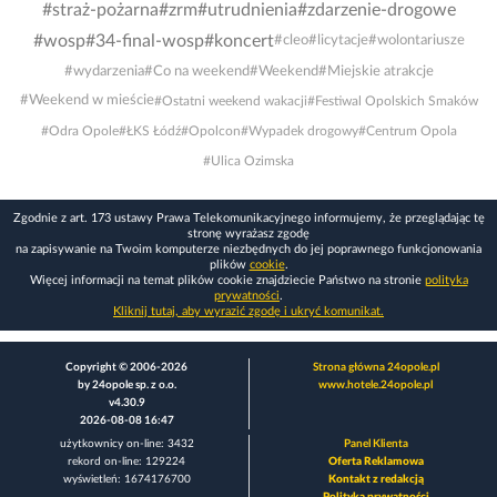
#straż-pożarna
#zrm
#utrudnienia
#zdarzenie-drogowe
#wosp
#34-final-wosp
#koncert
#cleo
#licytacje
#wolontariusze
#wydarzenia
#Co na weekend
#Weekend
#Miejskie atrakcje
#Weekend w mieście
#Ostatni weekend wakacji
#Festiwal Opolskich Smaków
#Odra Opole
#ŁKS Łódź
#Opolcon
#Wypadek drogowy
#Centrum Opola
#Ulica Ozimska
Zgodnie z art. 173 ustawy Prawa Telekomunikacyjnego informujemy, że przeglądając tę
stronę wyrażasz zgodę
na zapisywanie na Twoim komputerze niezbędnych do jej poprawnego funkcjonowania
plików
cookie
.
Więcej informacji na temat plików cookie znajdziecie Państwo na stronie
polityka
prywatności
.
Kliknij tutaj, aby wyrazić zgodę i ukryć komunikat.
Copyright © 2006-2026
Strona główna 24opole.pl
by 24opole sp. z o.o.
www.hotele.24opole.pl
v4.30.9
2026-08-08 16:47
użytkownicy on-line: 3432
Panel Klienta
rekord on-line: 129224
Oferta Reklamowa
wyświetleń: 1674176700
Kontakt z redakcją