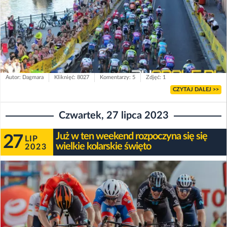
Autor: Dagmara
Kliknięć: 8027
Komentarzy: 5
Zdjęć: 1
CZYTAJ DALEJ >>
Czwartek, 27 lipca 2023
Już w ten weekend rozpoczyna się się
27
LIP
wielkie kolarskie święto
2023