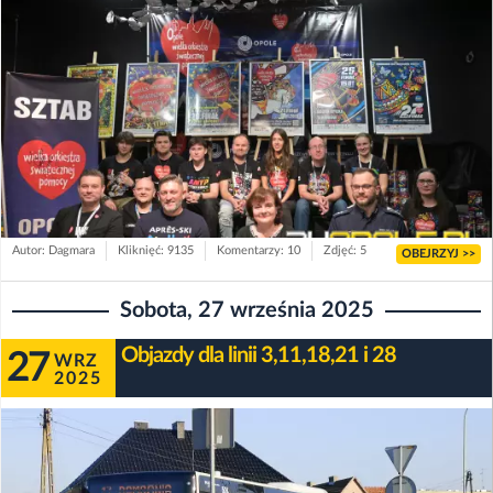
Autor: Dagmara
Kliknięć: 9135
Komentarzy: 10
Zdjęć: 5
OBEJRZYJ >>
Sobota, 27 września 2025
Objazdy dla linii 3,11,18,21 i 28
27
WRZ
2025