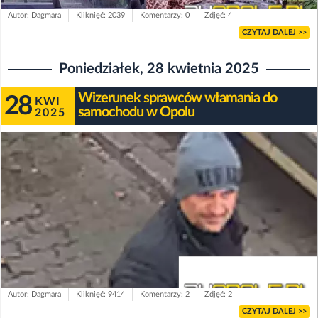
Autor: Dagmara
Kliknięć: 2039
Komentarzy: 0
Zdjęć: 4
CZYTAJ DALEJ >>
Poniedziałek, 28 kwietnia 2025
Wizerunek sprawców włamania do
28
KWI
samochodu w Opolu
2025
Autor: Dagmara
Kliknięć: 9414
Komentarzy: 2
Zdjęć: 2
CZYTAJ DALEJ >>