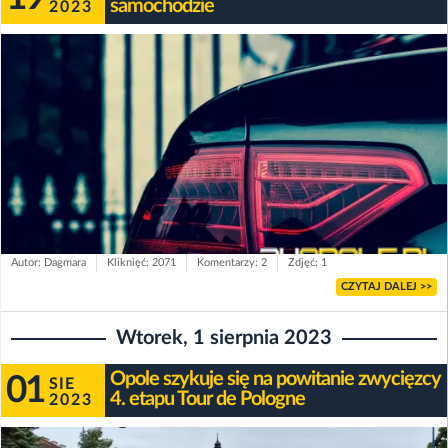
samochodzie
2023
Autor: Dagmara
Kliknięć: 2071
Komentarzy: 2
Zdjęć: 1
CZYTAJ DALEJ >>
Wtorek, 1 sierpnia 2023
Opole szykuje się na powitanie zwycięzcy
01
SIE
4. etapu Tour de Pologne
2023