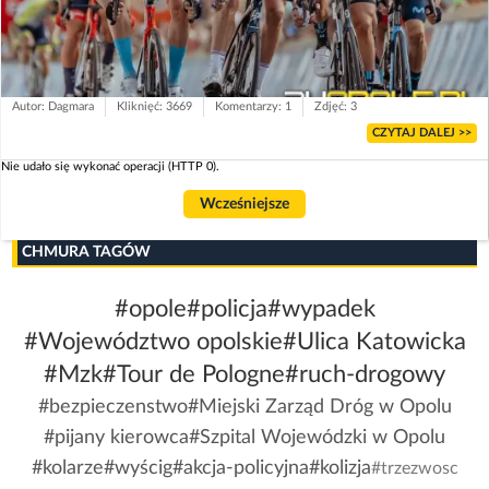
Autor: Dagmara
Kliknięć: 3669
Komentarzy: 1
Zdjęć: 3
CZYTAJ DALEJ >>
Nie udało się wykonać operacji (HTTP 0).
Wcześniejsze
CHMURA TAGÓW
#opole
#policja
#wypadek
#Województwo opolskie
#Ulica Katowicka
#Mzk
#Tour de Pologne
#ruch-drogowy
#bezpieczenstwo
#Miejski Zarząd Dróg w Opolu
#pijany kierowca
#Szpital Wojewódzki w Opolu
#kolarze
#wyścig
#akcja-policyjna
#kolizja
#trzezwosc