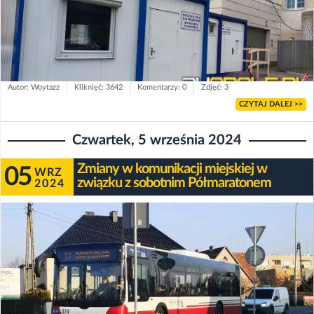
Autor: Woytazz
Kliknięć: 3642
Komentarzy: 0
Zdjęć: 3
CZYTAJ DALEJ >>
Czwartek, 5 września 2024
Zmiany w komunikacji miejskiej w
05
WRZ
związku z sobotnim Półmaratonem
2024