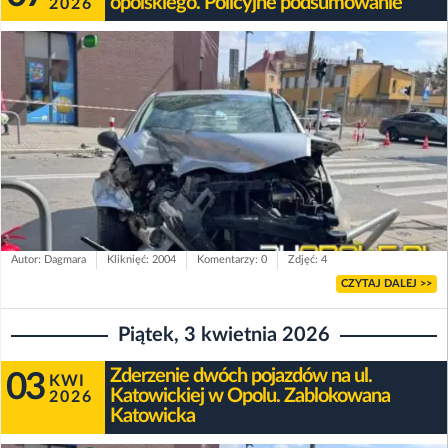
opolskiego. Policyjne podsumowanie
2026
Autor: Dagmara
Kliknięć: 2004
Komentarzy: 0
Zdjęć: 4
CZYTAJ DALEJ >>
Piątek, 3 kwietnia 2026
Zderzenie dwóch pojazdów na ul.
03
KWI
Katowickiej w Opolu. Zablokowana
2026
Katowicka