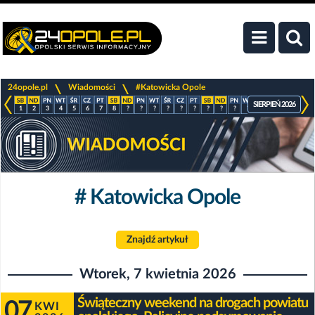
>
>
24opole.pl
Wiadomości
#Katowicka Opole
SIERPIEŃ 2026
1
2
3
4
5
6
7
8
?
?
?
?
?
?
?
?
?
?
?
?
?
?
# Katowicka Opole
Znajdź artykuł
Wtorek, 7 kwietnia 2026
Świąteczny weekend na drogach powiatu
07
KWI