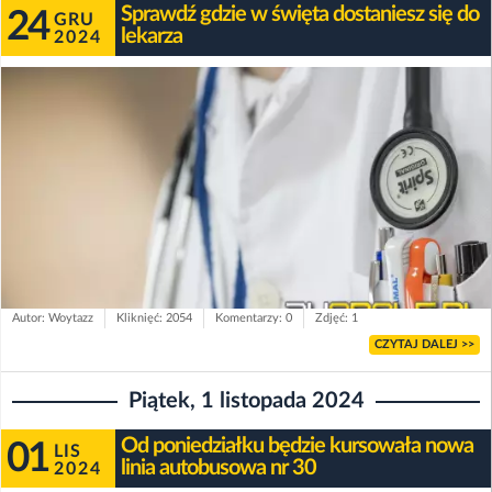
Sprawdź gdzie w święta dostaniesz się do
24
GRU
lekarza
2024
Autor: Woytazz
Kliknięć: 2054
Komentarzy: 0
Zdjęć: 1
CZYTAJ DALEJ >>
Piątek, 1 listopada 2024
Od poniedziałku będzie kursowała nowa
01
LIS
linia autobusowa nr 30
2024