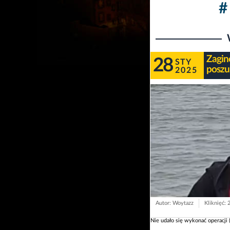
#
Zagin
28
STY
posz
2025
Autor: Woytazz
Kliknięć: 
Nie udało się wykonać operacji 