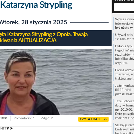
 Katarzyna Strypling
Wpisz słowo 
Wtorek, 28 stycznia 2025
interesują
w 
być użyty w 
ęła Katarzyna Strypling z Opola. Trwają
Używaj polsk
"s" zamiast "
ukiwania AKTUALIZACJA
Pytania typ
tygodniu" ni
rezultatów. 
lub kilku sł
artykułu.
Forma odmie
znaczenie, n
traktowane j
Jeżeli wpisz
RRRR-MM - c
przeszukasz 
Jeżeli chces
daty w forma
np. 2010-01,
Datę początk
znakiem > be
23801
Komentarzy: 1
Zdjęć: 2
CZYTAJ DALEJ >>
Szukając rac
(HTTP 0).
krótszych niż
będą pomijan