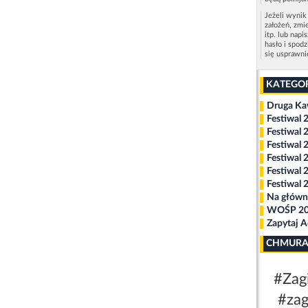
Jeżeli wynik
założeń, zmi
itp. lub napi
hasło i spod
się usprawn
KATEGO
Druga K
Festiwal 
Festiwal 
Festiwal 
Festiwal 
Festiwal 
Festiwal 
Na główn
WOŚP 2
Zapytaj 
CHMURA
#Zagi
#zag