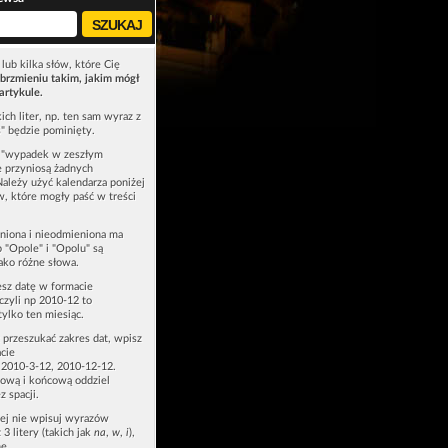
lub kilka słów, które Cię
brzmieniu takim, jakim mógł
artykule.
ich liter, np. ten sam wyraz z
ś" będzie pominięty.
u "wypadek w zeszłym
e przyniosą żadnych
Należy użyć kalendarza poniżej
ów, które mogły paść w treści
niona i nieodmieniona ma
p "Opole" i "Opolu" są
ako różne słowa.
esz datę w formacie
zyli np 2010-12 to
tylko ten miesiąc.
z przeszukać zakres dat, wpisz
cie
 2010-3-12, 2010-12-12.
ową i końcową oddziel
z spacji.
zej nie wpisuj wyrazów
 3 litery (takich jak
na
,
w
,
i
),
e.