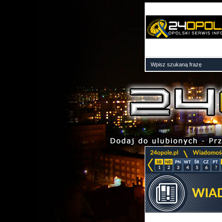
>
24opole.pl
Wiadomoś
1
2
3
4
5
6
?