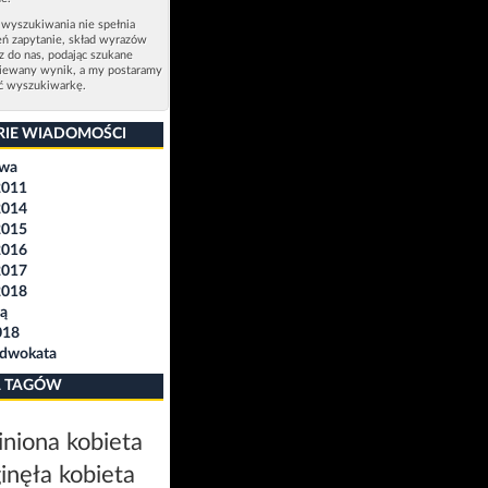
 wyszukiwania nie spełnia
eń zapytanie, skład wyrazów
sz do nas, podając szukane
ziewany wynik, a my postaramy
ić wyszukiwarkę.
RIE WIADOMOŚCI
awa
2011
2014
2015
2016
2017
2018
ą
018
Adwokata
 TAGÓW
niona kobieta
inęła kobieta