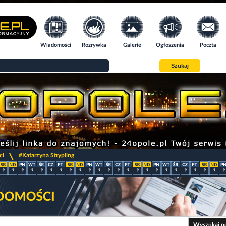
Wiadomości
Rozrywka
Galerie
Ogłoszenia
Poczta
Szukaj
>
ci
#Katarzyna Strypling
?
?
?
?
?
?
?
?
?
?
?
?
?
?
?
?
?
?
?
?
?
?
?
?
Wyszukaj n