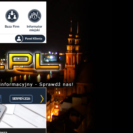
Baza Firm
Informator
miejski
SIERPIEŃ 2026
ewsa