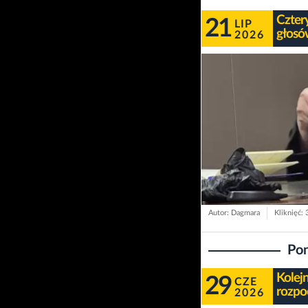
Czter
21
LIP
głosó
2026
Autor: Dagmara
Kliknięć:
Pon
Kolej
29
CZE
rozpo
2026