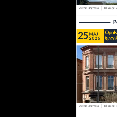
Autor: Dagmara
Kliknięć:
P
Opols
25
MAJ
igrzys
2026
Autor: Dagmara
Kliknięć: