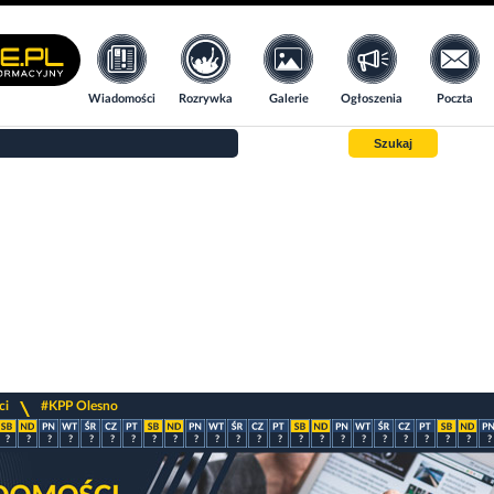
Wiadomości
Rozrywka
Galerie
Ogłoszenia
Poczta
Szukaj
>
ci
#KPP Olesno
?
?
?
?
?
?
?
?
?
?
?
?
?
?
?
?
?
?
?
?
?
?
?
?