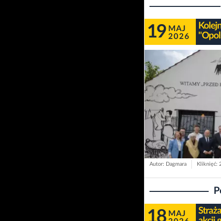
Kolej
19
MAJ
"Opol
2026
Autor: Dagmara
Kliknięć:
P
Straż
18
MAJ
akcji 