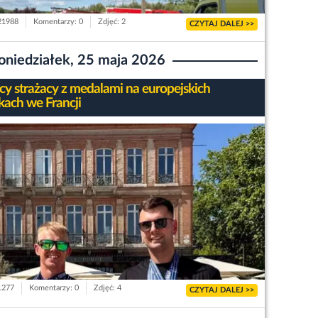
 21988
Komentarzy: 0
Zdjęć: 2
CZYTAJ DALEJ >>
oniedziałek, 25 maja 2026
cy strażacy z medalami na europejskich
kach we Francji
 1277
Komentarzy: 0
Zdjęć: 4
CZYTAJ DALEJ >>