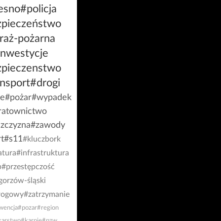
esno
#policja
zpieczeństwo
raż-pożarna
inwestycje
zpieczenstwo
nsport
#drogi
ie
#pożar
#wypadek
ratownictwo
szczyzna
#zawody
t
#s11
#kluczbork
atura
#infrastruktura
p
#przestępczość
gorzów-śląski
rogowy
#zatrzymanie
wencja
#pozar
#region
arstwo
#karpie
#pzw