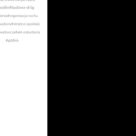
odlin
#budowa-dróg
ienia
#organizacja-ruchu
wybory
#strzelce-opolskie
-wyborcza
#akt-oskarżenia
#gddkia