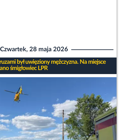
Czwartek, 28 maja 2026
ruzami był uwięziony mężczyzna. Na miejsce
no śmigłowiec LPR