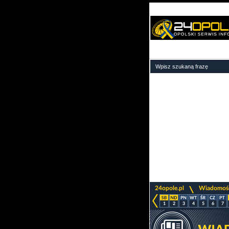
>
24opole.pl
Wiadomoś
1
2
3
4
5
6
7