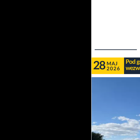
Pod g
28
MAJ
wezwa
2026