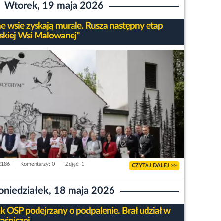
Wtorek, 19 maja 2026
ne wsie zyskają murale. Rusza następny etap
skiej Wsi Malowanej"
 2186
Komentarzy: 0
Zdjęć: 1
CZYTAJ DALEJ >>
oniedziałek, 18 maja 2026
ak OSP podejrzany o podpalenie. Brał udział w
gaśniczej