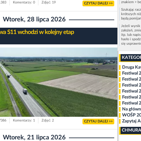
znakiem > be
 1383
Komentarzy: 0
Zdjęć: 19
CZYTAJ DALEJ >>
Szukając rac
krótszych niż
Wtorek, 28 lipca 2026
będą pomijan
Jeżeli wynik
założeń, zmi
a S11 wchodzi w kolejny etap
itp. lub napi
hasło i spod
się usprawn
KATEGO
Druga K
Festiwal 
Festiwal 
Festiwal 
Festiwal 
Festiwal 
Festiwal 
Na główn
WOŚP 2
 7386
Komentarzy: 1
Zdjęć: 2
Zapytaj 
CZYTAJ DALEJ >>
CHMURA
Wtorek, 21 lipca 2026