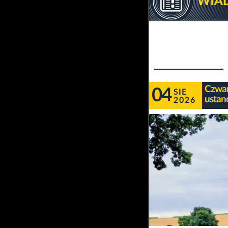
Czwar
04
SIE
ustan
2026