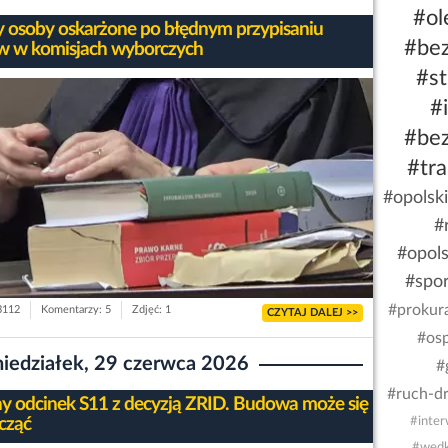
#ol
y osoby oskarżone po błędnym przypisaniu
#be
w w komisjach wyborczych
#st
#
#be
#tra
#opolsk
#
#opol
#spor
#prokur
 3112
Komentarzy: 5
Zdjęć: 1
CZYTAJ DALEJ >>
#os
iedziałek, 29 czerwca 2026
#
#ruch-d
ny odcinek S11 z decyzją ZRID. Budowa może się
cząć
#inter
#wędk