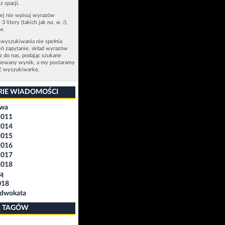
z spacji.
zej nie wpisuj wyrazów
 3 litery (takich jak
na
,
w
,
i
),
e.
 wyszukiwania nie spełnia
eń zapytanie, skład wyrazów
sz do nas, podając szukane
ziewany wynik, a my postaramy
ić wyszukiwarkę.
RIE WIADOMOŚCI
awa
2011
2014
2015
2016
2017
2018
ą
018
Adwokata
 TAGÓW