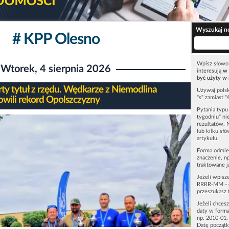
Wyszukaj n
# KPP Olesno
Wpisz słowo 
Wtorek, 4 sierpnia 2026
interesują
w 
być użyty w 
ty tytuł z rzędu. Wędkarze z Niemodlina
Używaj polsk
"s" zamiast "
owili rekord Opolszczyzny
Pytania typ
tygodniu" ni
rezultatów. 
lub kilku sł
artykułu.
Forma odmie
znaczenie, n
traktowane j
Jeżeli wpisz
RRRR-MM - c
przeszukasz 
Jeżeli chces
daty w forma
np. 2010-01,
Datę początk