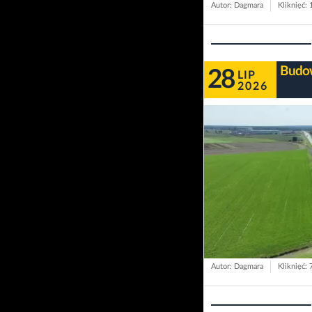
Autor: Dagmara
Kliknięć:
Budow
28
LIP
2026
Autor: Dagmara
Kliknięć: