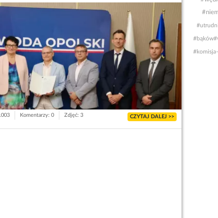
#niem
#utrudn
#bąków
#
#komisja
 1003
Komentarzy: 0
Zdjęć: 3
CZYTAJ DALEJ >>