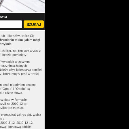
ewsa
lub kilka słów, które Cię
brzmieniu takim, jakim mógł
artykule.
ich liter, np. ten sam wyraz z
ś" będzie pominięty.
u "wypadek w zeszłym
e przyniosą żadnych
Należy użyć kalendarza poniżej
ów, które mogły paść w treści
niona i nieodmieniona ma
p "Opole" i "Opolu" są
ako różne słowa.
esz datę w formacie
zyli np 2010-12 to
tylko ten miesiąc.
z przeszukać zakres dat, wpisz
cie
 2010-3-12, 2010-12-12.
ową i końcową oddziel