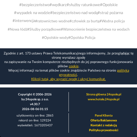
#bezpieczeństwo
#wędkarz
#służby ratunkowe
#Opolskie
#wypadek na wodzie
#bezpieczeństwo nad wodą
#straż pożarna
#interwencja
#ratownictwo wodne
#człowiek za burtą
#Wodna policja
#Nowa łódź
#Służby porządkowe
#Wzmocnienie bezpieczeństwa na wodach
#Opolskie wody
#Opolska Policja
Zgodnie z art. 173 ustawy Prawa Telekomunikacyjnego informujemy, że przeglądając tę
stronę wyrażasz zgodę
na zapisywanie na Twoim komputerze niezbędnych do jej poprawnego funkcjonowania
plików
cookie
.
Więcej informacji na temat plików cookie znajdziecie Państwo na stronie
polityka
prywatności
.
Kliknij tutaj, aby wyrazić zgodę i ukryć komunikat.
Copyright © 2006-2026
Strona główna 24opole.pl
by 24opole sp. z o.o.
www.hotele.24opole.pl
v4.30.7
2026-08-06 01:15
użytkownicy on-line: 2865
Panel Klienta
rekord on-line: 129224
Oferta Reklamowa
wyświetleń: 1673205437
Kontakt z redakcją
Polityka prywatności