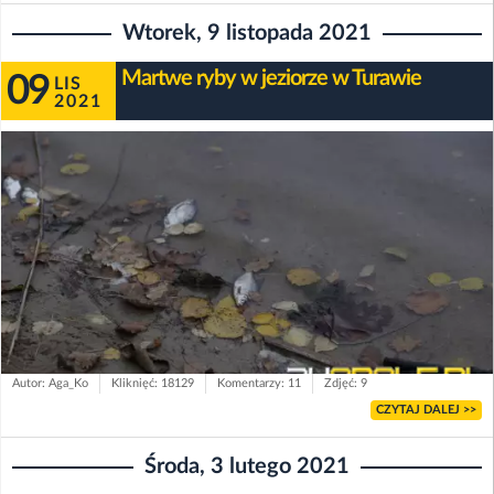
Wtorek, 9 listopada 2021
Martwe ryby w jeziorze w Turawie
09
LIS
2021
Autor: Aga_Ko
Kliknięć: 18129
Komentarzy: 11
Zdjęć: 9
CZYTAJ DALEJ >>
Środa, 3 lutego 2021