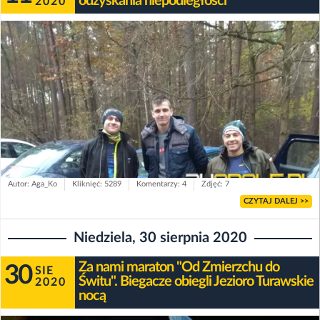
odzyskania niepodległości
2020
Autor: Aga_Ko
Kliknięć: 5289
Komentarzy: 4
Zdjęć: 7
CZYTAJ DALEJ >>
Niedziela, 30 sierpnia 2020
Za nami maraton "Od Zmierzchu do
30
SIE
Świtu". Biegacze obiegli Jezioro Turawskie
2020
nocą