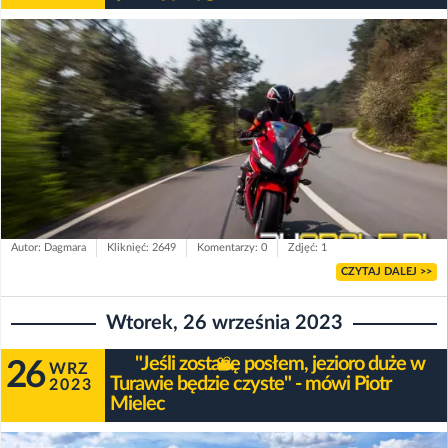
Autor: Dagmara
Kliknięć: 2649
Komentarzy: 0
Zdjęć: 1
CZYTAJ DALEJ >>
Wtorek, 26 września 2023
"Jeśli zostanę posłem, jezioro duże w
26
WRZ
Turawie będzie czyste" - mówi Piotr
2023
Mielec