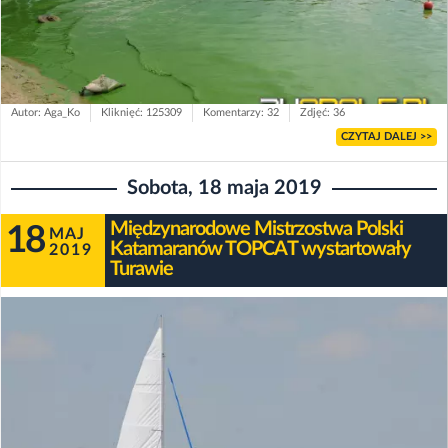
Autor: Aga_Ko
Kliknięć: 125309
Komentarzy: 32
Zdjęć: 36
CZYTAJ DALEJ >>
Sobota, 18 maja 2019
Międzynarodowe Mistrzostwa Polski
18
MAJ
Katamaranów TOPCAT wystartowały
2019
Turawie