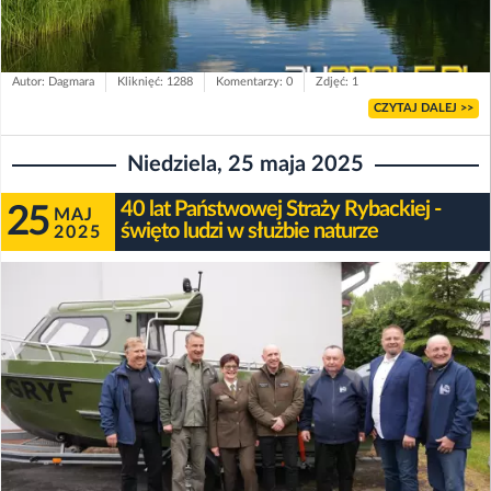
Autor: Dagmara
Kliknięć: 1288
Komentarzy: 0
Zdjęć: 1
CZYTAJ DALEJ >>
Niedziela, 25 maja 2025
40 lat Państwowej Straży Rybackiej -
25
MAJ
święto ludzi w służbie naturze
2025