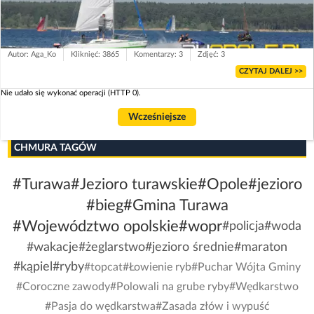
Autor: Aga_Ko
Kliknięć: 3865
Komentarzy: 3
Zdjęć: 3
CZYTAJ DALEJ >>
Nie udało się wykonać operacji (HTTP 0).
Wcześniejsze
CHMURA TAGÓW
#Turawa
#Jezioro turawskie
#Opole
#jezioro
#bieg
#Gmina Turawa
#Województwo opolskie
#wopr
#policja
#woda
#wakacje
#żeglarstwo
#jezioro średnie
#maraton
#kąpiel
#ryby
#topcat
#Łowienie ryb
#Puchar Wójta Gminy
#Coroczne zawody
#Polowali na grube ryby
#Wędkarstwo
#Pasja do wędkarstwa
#Zasada złów i wypuść