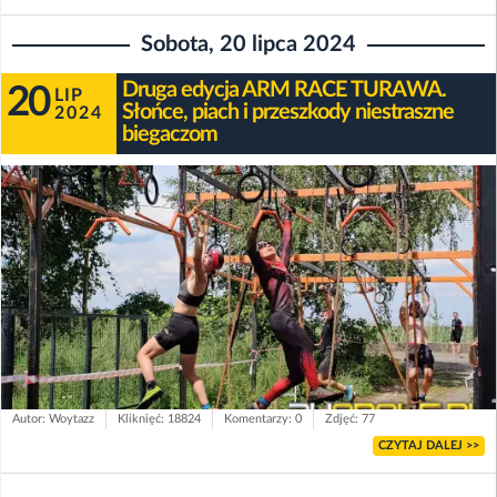
Sobota, 20 lipca 2024
Druga edycja ARM RACE TURAWA.
20
LIP
Słońce, piach i przeszkody niestraszne
2024
biegaczom
Autor: Woytazz
Kliknięć: 18824
Komentarzy: 0
Zdjęć: 77
CZYTAJ DALEJ >>