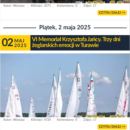
Autor: Woytazz
Kliknięć: 3371
Komentarzy: 0
Zdjęć: 17
CZYTAJ DALEJ >>
Piątek, 2 maja 2025
VI Memoriał Krzysztofa Jańcy. Trzy dni
02
MAJ
żeglarskich emocji w Turawie
2025
Autor: Woytazz
Kliknięć: 4724
Komentarzy: 0
Zdjęć: 17
CZYTAJ DALEJ >>