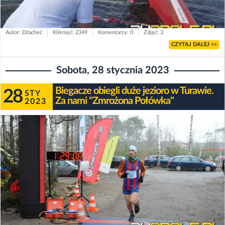
Autor: Dżacheć
Kliknięć: 2349
Komentarzy: 0
Zdjęć: 3
CZYTAJ DALEJ >>
Sobota, 28 stycznia 2023
Biegacze obiegli duże jezioro w Turawie.
28
STY
Za nami "Zmrożona Połówka"
2023