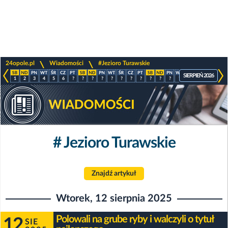
>
>
24opole.pl
Wiadomości
#Jezioro Turawskie
SIERPIEŃ 2026
1
2
3
4
5
6
?
?
?
?
?
?
?
?
?
?
?
?
?
?
?
?
# Jezioro Turawskie
Znajdź artykuł
Wtorek, 12 sierpnia 2025
Polowali na grube ryby i walczyli o tytuł
12
SIE