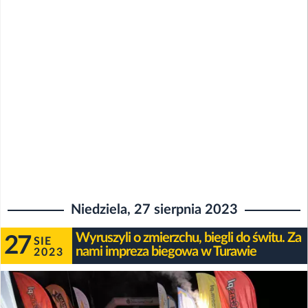
Niedziela, 27 sierpnia 2023
Wyruszyli o zmierzchu, biegli do świtu. Za
27
SIE
nami impreza biegowa w Turawie
2023