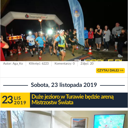
Autor: Aga_Ko
Kliknięć: 6223
Komentarzy: 0
Zdjęć: 20
CZYTAJ DALEJ >>
Sobota, 23 listopada 2019
Duże jezioro w Turawie będzie areną
23
LIS
Mistrzostw Świata
2019