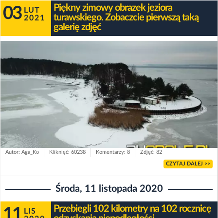
Piękny zimowy obrazek jeziora
03
LUT
turawskiego. Zobaczcie pierwszą taką
2021
galerię zdjęć
Autor: Aga_Ko
Kliknięć: 60238
Komentarzy: 8
Zdjęć: 82
CZYTAJ DALEJ >>
Środa, 11 listopada 2020
Przebiegli 102 kilometry na 102 rocznicę
11
LIS