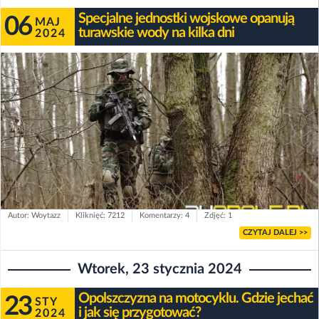
Specjalne jednostki wojskowe opanują
06
MAJ
turawskie wody na kilka dni
2024
Autor: Woytazz
Kliknięć: 7212
Komentarzy: 4
Zdjęć: 1
CZYTAJ DALEJ >>
Wtorek, 23 stycznia 2024
Opolszczyzna na motocyklu. Gdzie jechać
23
STY
i jak się przygotować?
2024