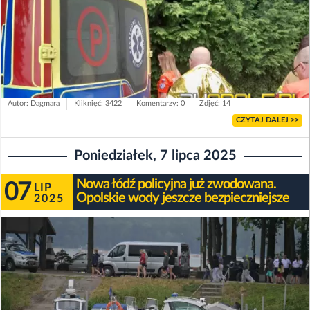
Autor: Dagmara
Kliknięć: 3422
Komentarzy: 0
Zdjęć: 14
CZYTAJ DALEJ >>
Poniedziałek, 7 lipca 2025
Nowa łódź policyjna już zwodowana.
07
LIP
Opolskie wody jeszcze bezpieczniejsze
2025