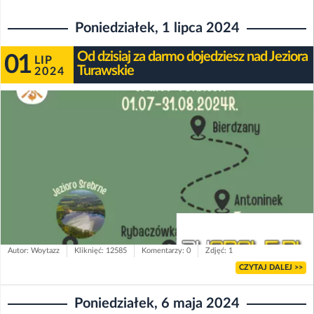
Poniedziałek, 1 lipca 2024
Od dzisiaj za darmo dojedziesz nad Jeziora
01
LIP
Turawskie
2024
Autor: Woytazz
Kliknięć: 12585
Komentarzy: 0
Zdjęć: 1
CZYTAJ DALEJ >>
Poniedziałek, 6 maja 2024