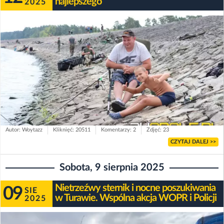
najlepszego
2025
Autor: Woytazz
Kliknięć: 20511
Komentarzy: 2
Zdjęć: 23
CZYTAJ DALEJ >>
Sobota, 9 sierpnia 2025
Nietrzeźwy sternik i nocne poszukiwania
09
SIE
w Turawie. Wspólna akcja WOPR i Policji
2025