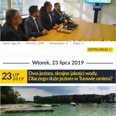
Autor: Aga_Ko
Kliknięć: 6299
Komentarzy: 6
Zdjęć: 3
CZYTAJ DALEJ >>
Wtorek, 23 lipca 2019
Dwa jeziora, skrajne jakości wody.
23
LIP
Dlaczego duże jezioro w Turawie umiera?
2019