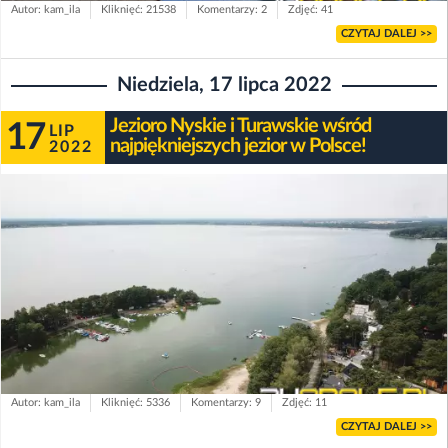
Autor: kam_ila
Kliknięć: 21538
Komentarzy: 2
Zdjęć: 41
CZYTAJ DALEJ >>
Niedziela, 17 lipca 2022
Jezioro Nyskie i Turawskie wśród
17
LIP
najpiękniejszych jezior w Polsce!
2022
Autor: kam_ila
Kliknięć: 5336
Komentarzy: 9
Zdjęć: 11
CZYTAJ DALEJ >>