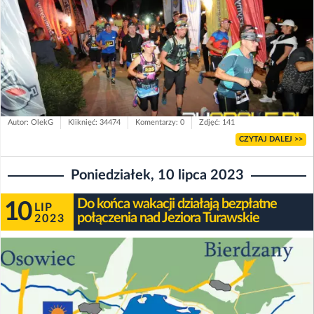
Autor: OlekG
Kliknięć: 34474
Komentarzy: 0
Zdjęć: 141
CZYTAJ DALEJ >>
Poniedziałek, 10 lipca 2023
Do końca wakacji działają bezpłatne
10
LIP
połączenia nad Jeziora Turawskie
2023